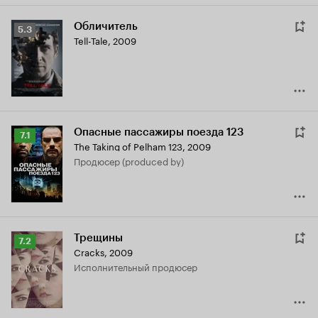
Обличитель
Рейтинг
5.3
Tell-Tale
,
2009
Кинопоиска
5.3
Опасные пассажиры поезда 123
Рейтинг
7.1
The Taking of Pelham 123
,
2009
Кинопоиска
продюсер (produced by)
7.1
Трещины
Рейтинг
7.2
Cracks
,
2009
Кинопоиска
исполнительный продюсер
7.2