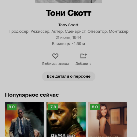
Тони Скотт
Tony Scott
Продюсер, Режиссер, Актер, Сценарист, Оператор, Монтажер
21 июня, 1944
Близнецы
•
1.69 м
Любимая звезда
Добавить
Все детали о персоне
Популярное сейчас
Рейтинг
Рейтинг
Рейтинг
8.0
7.8
8.0
Кинопоиска
Кинопоиска
Кинопоиска
8.0
7.8
8.0