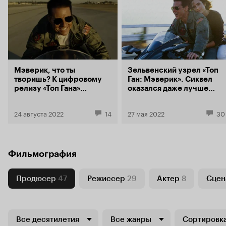
Мэверик, что ты
Зельвенский узрел «Топ
творишь? К цифровому
Ган: Мэверик». Сиквел
релизу «Топ Гана»
оказался даже лучше
перечисляем 10 подвигов
оригинала
героя Тома Круза
24 августа 2022
14
27 мая 2022
30
Фильмография
Продюсер
47
Режиссер
29
Актер
8
Сцен
Все десятилетия
Все жанры
Сортировка