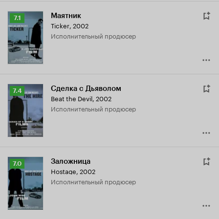
Маятник
Рейтинг
7.1
Ticker
,
2002
Кинопоиска
исполнительный продюсер
7.1
Сделка с Дьяволом
Рейтинг
7.4
Beat the Devil
,
2002
Кинопоиска
исполнительный продюсер
7.4
Заложница
Рейтинг
7.0
Hostage
,
2002
Кинопоиска
исполнительный продюсер
7.0