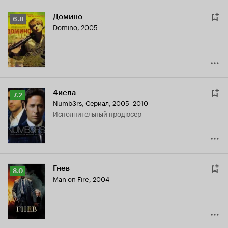
Домино
Рейтинг
6.8
Domino
,
2005
Кинопоиска
6.8
4исла
Рейтинг
7.2
Numb3rs
,
Сериал, 2005–2010
Кинопоиска
исполнительный продюсер
7.2
Гнев
Рейтинг
8.0
Man on Fire
,
2004
Кинопоиска
8.0