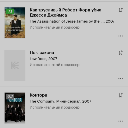
Как трусливый Роберт Форд убил
Рейтинг
7.1
Джесси Джеймса
Кинопоиска
The Assassination of Jesse James by the Coward Robert Ford
,
2007
7.1
исполнительный продюсер
Псы закона
Law Dogs
,
2007
исполнительный продюсер
Контора
Рейтинг
6.7
The Company
,
Мини-сериал, 2007
Кинопоиска
исполнительный продюсер
6.7