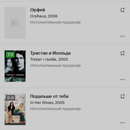
Орфей
Orpheus
,
2006
исполнительный продюсер
Тристан и Изольда
Рейтинг
7.3
Tristan + Isolde
,
2005
Кинопоиска
исполнительный продюсер
7.3
Подальше от тебя
Рейтинг
6.9
In Her Shoes
,
2005
Кинопоиска
исполнительный продюсер
6.9