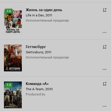
Жизнь за один день
Рейтинг
7.8
Life in a Day
,
2011
Кинопоиска
исполнительный продюсер
7.8
Геттисбург
Gettysburg
,
2011
исполнительный продюсер
Команда «А»
Рейтинг
7.4
The A-Team
,
2010
Кинопоиска
produced by
7.4