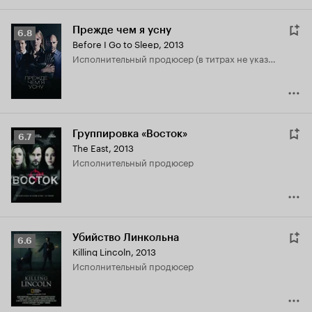
Прежде чем я усну
Рейтинг
6.8
Before I Go to Sleep
,
2013
Кинопоиска
исполнительный продюсер (в титрах не указан)
6.8
Группировка «Восток»
Рейтинг
6.7
The East
,
2013
Кинопоиска
исполнительный продюсер
6.7
Убийство Линкольна
Рейтинг
6.6
Killing Lincoln
,
2013
Кинопоиска
исполнительный продюсер
6.6