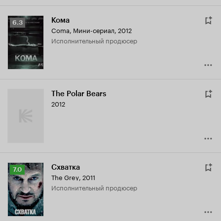
Кома
Рейтинг
6.3
Coma
,
Мини-сериал, 2012
Кинопоиска
исполнительный продюсер
6.3
The Polar Bears
2012
Схватка
Рейтинг
7.0
The Grey
,
2011
Кинопоиска
исполнительный продюсер
7.0