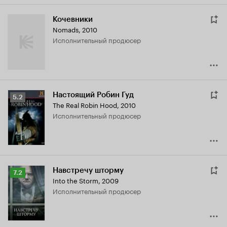
Кочевники
Nomads
,
2010
исполнительный продюсер
Настоящий Робин Гуд
Рейтинг
5.2
The Real Robin Hood
,
2010
Кинопоиска
исполнительный продюсер
5.2
Навстречу шторму
Рейтинг
7.2
Into the Storm
,
2009
Кинопоиска
исполнительный продюсер
7.2