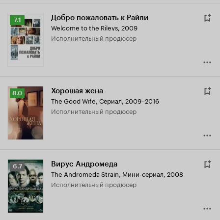
Добро пожаловать к Райли
Рейтинг
7.1
Welcome to the Rileys
,
2009
Кинопоиска
исполнительный продюсер
7.1
Хорошая жена
Рейтинг
8.0
The Good Wife
,
Сериал, 2009–2016
Кинопоиска
исполнительный продюсер
8.0
Вирус Андромеда
Рейтинг
6.7
The Andromeda Strain
,
Мини-сериал, 2008
Кинопоиска
исполнительный продюсер
6.7