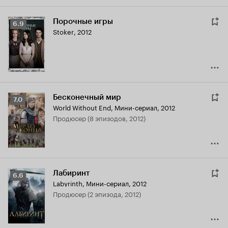
Порочные игры
Рейтинг
6.9
Stoker
,
2012
Кинопоиска
6.9
Бесконечный мир
Рейтинг
7.0
World Without End
,
Мини-сериал, 2012
Кинопоиска
продюсер (8 эпизодов, 2012)
7.0
Лабиринт
Рейтинг
6.6
Labyrinth
,
Мини-сериал, 2012
Кинопоиска
продюсер (2 эпизода, 2012)
6.6