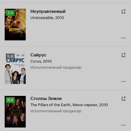
Неуправляемый
Рейтинг
7.3
Unstoppable
,
2010
Кинопоиска
7.3
Сайрус
Рейтинг
5.8
Cyrus
,
2010
Кинопоиска
исполнительный продюсер
5.8
Столпы Земли
Рейтинг
8.0
The Pillars of the Earth
,
Мини-сериал, 2010
Кинопоиска
исполнительный продюсер
8.0