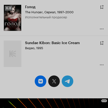
Голод
Рейтинг
6.8
The Hunger
,
Сериал, 1997–2000
Кинопоиска
исполнительный продюсер
6.8
Sundae Kibon: Basic Ice Cream
Видео, 1995