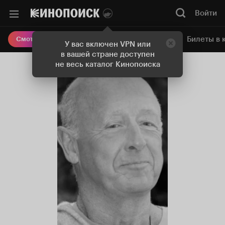
Войти
Онлайн-кинотеатр
Билеты в 
Смотреть кино
У вас включен VPN или
в вашей стране доступен
не весь каталог Кинопоиска