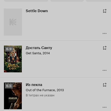
Settle Down
Достать Санту
Рейтинг
6.9
Get Santa
,
2014
Кинопоиска
6.9
Из пекла
Рейтинг
6.5
Out of the Furnace
,
2013
Кинопоиска
в титрах не указан
6.5