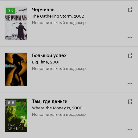
Черчилль
Рейтинг
7.2
The Gathering Storm
,
2002
Кинопоиска
исполнительный продюсер
7.2
Большой успех
Big Time
,
2001
исполнительный продюсер
Там, где деньги
Рейтинг
6.8
Where the Money Is
,
2000
Кинопоиска
исполнительный продюсер
6.8