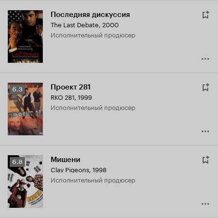
Последняя дискуссия
The Last Debate
,
2000
исполнительный продюсер
Проект 281
Рейтинг
6.3
RKO 281
,
1999
Кинопоиска
исполнительный продюсер
6.3
Мишени
Рейтинг
6.8
Clay Pigeons
,
1998
Кинопоиска
исполнительный продюсер
6.8