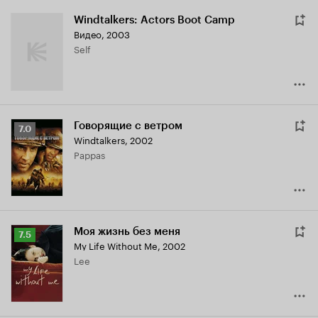
Windtalkers: Actors Boot Camp
Видео, 2003
Self
Говорящие с ветром
Рейтинг
7.0
Windtalkers
,
2002
Кинопоиска
Pappas
7.0
Моя жизнь без меня
Рейтинг
7.5
My Life Without Me
,
2002
Кинопоиска
Lee
7.5