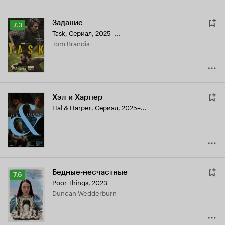
Задание
Рейтинг
7.3
Task
,
Сериал, 2025–...
Кинопоиска
Tom Brandis
7.3
Хэл и Харпер
Hal & Harper
,
Сериал, 2025–...
Бедные-несчастные
Рейтинг
7.6
Poor Things
,
2023
Кинопоиска
Duncan Wedderburn
7.6