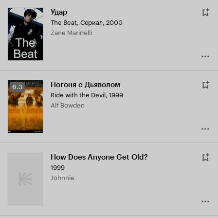
Удар
The Beat
,
Сериал, 2000
Zane Marinelli
Погоня с Дьяволом
Рейтинг
6.3
Ride with the Devil
,
1999
Кинопоиска
Alf Bowden
6.3
How Does Anyone Get Old?
1999
Johnnie