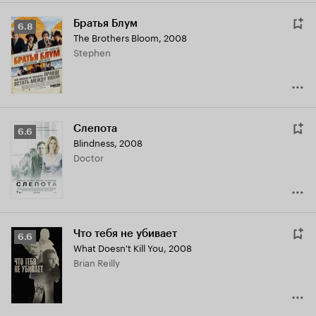
Братья Блум
Рейтинг
6.8
The Brothers Bloom
,
2008
Кинопоиска
Stephen
6.8
Слепота
Рейтинг
6.6
Blindness
,
2008
Кинопоиска
Doctor
6.6
Что тебя не убивает
Рейтинг
6.6
What Doesn't Kill You
,
2008
Кинопоиска
Brian Reilly
6.6