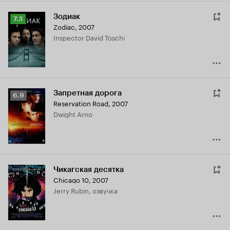
Зодиак
Рейтинг
7.3
Zodiac
,
2007
Кинопоиска
Inspector David Toschi
7.3
Запретная дорога
Рейтинг
6.9
Reservation Road
,
2007
Кинопоиска
Dwight Arno
6.9
Чикагская десятка
Chicago 10
,
2007
Jerry Rubin, озвучка