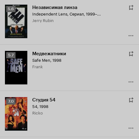
Независимая линза
Рейтинг
5.6
Independent Lens
,
Сериал, 1999–...
Кинопоиска
Jerry Rubin
5.6
Медвежатники
Рейтинг
5.7
Safe Men
,
1998
Кинопоиска
Frank
5.7
Студия 54
Рейтинг
7.0
54
,
1998
Кинопоиска
Ricko
7.0