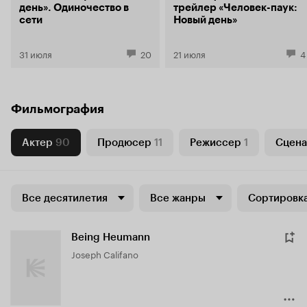
день». Одиночество в
трейлер «Человек-паук:
сети
Новый день»
31 июля
20
21 июля
4
Фильмография
Актер
90
Продюсер
11
Режиссер
1
Сцена
Все десятилетия
Все жанры
Сортировка
Being Heumann
Joseph Califano