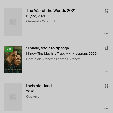
The War of the Worlds 2021
Видео, 2021
General R.W. Knutt
Я знаю, что это правда
Рейтинг
7.6
I Know This Much Is True
,
Мини-сериал, 2020
Кинопоиска
Dominick Birdsey / Thomas Birdsey
7.6
Invisible Hand
2020
озвучка