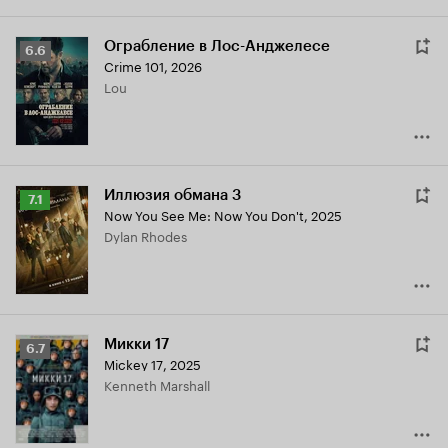
Ограбление в Лос-Анджелесе
Рейтинг
6.6
Crime 101
,
2026
Кинопоиска
Lou
6.6
Иллюзия обмана 3
Рейтинг
7.1
Now You See Me: Now You Don't
,
2025
Кинопоиска
Dylan Rhodes
7.1
Микки 17
Рейтинг
6.7
Mickey 17
,
2025
Кинопоиска
Kenneth Marshall
6.7