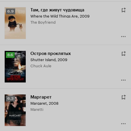
Там, где живут чудовища
Рейтинг
6.9
Where the Wild Things Are
,
2009
Кинопоиска
The Boyfriend
6.9
Остров проклятых
Рейтинг
8.6
Shutter Island
,
2009
Кинопоиска
Chuck Aule
8.6
Маргарет
Рейтинг
6.3
Margaret
,
2008
Кинопоиска
Maretti
6.3