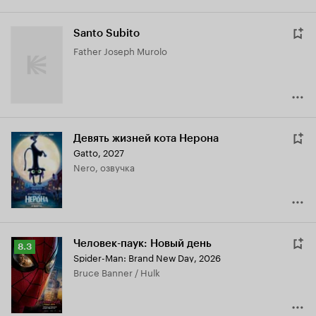
Santo Subito
Father Joseph Murolo
Девять жизней кота Нерона
Gatto
,
2027
Nero, озвучка
Человек-паук: Новый день
Рейтинг
8.3
Spider-Man: Brand New Day
,
2026
Кинопоиска
Bruce Banner / Hulk
8.3