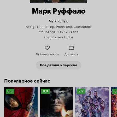
Марк Руффало
Mark Ruffalo
Актер, Продюсер, Режиссер, Сценарист
22 ноября, 1967
•
58 лет
Скорпион
•
1.73 м
Любимая звезда
Добавить
Все детали о персоне
Популярное сейчас
Рейтинг
Рейтинг
Рейтинг
Р
8.3
8.6
7.9
8
Кинопоиска
Кинопоиска
Кинопоиска
К
8.3
8.6
7.9
8.