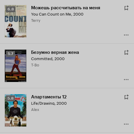
Можешь рассчитывать на меня
Рейтинг
6.8
You Can Count on Me
,
2000
Кинопоиска
Terry
6.8
Безумно верная жена
Рейтинг
5.7
Committed
,
2000
Кинопоиска
T-Bo
5.7
Апартаменты 12
Рейтинг
5.8
Life/Drawing
,
2000
Кинопоиска
Alex
5.8