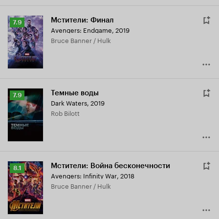
Мстители: Финал
Рейтинг
7.9
Avengers: Endgame
,
2019
Кинопоиска
Bruce Banner / Hulk
7.9
Темные воды
Рейтинг
7.9
Dark Waters
,
2019
Кинопоиска
Rob Bilott
7.9
Мстители: Война бесконечности
Рейтинг
8.1
Avengers: Infinity War
,
2018
Кинопоиска
Bruce Banner / Hulk
8.1