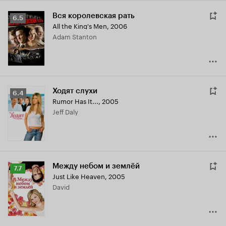
Вся королевская рать
Рейтинг
6.5
All the King's Men
,
2006
Кинопоиска
Adam Stanton
6.5
Ходят слухи
Рейтинг
6.4
Rumor Has It...
,
2005
Кинопоиска
Jeff Daly
6.4
Между небом и землёй
Рейтинг
7.7
Just Like Heaven
,
2005
Кинопоиска
David
7.7