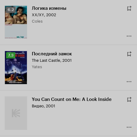
Логика измены
Рейтинг
6.2
XX/XY
,
2002
Кинопоиска
Coles
6.2
Последний замок
Рейтинг
7.3
The Last Castle
,
2001
Кинопоиска
Yates
7.3
You Can Count on Me: A Look Inside
Видео, 2001