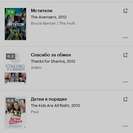
Мстители
Рейтинг
7.9
The Avengers
,
2012
Кинопоиска
Bruce Banner / The Hulk
7.9
Спасибо за обмен
Рейтинг
6.2
Thanks for Sharing
,
2012
Кинопоиска
Adam
6.2
Детки в порядке
Рейтинг
6.6
The Kids Are All Right
,
2010
Кинопоиска
Paul
6.6