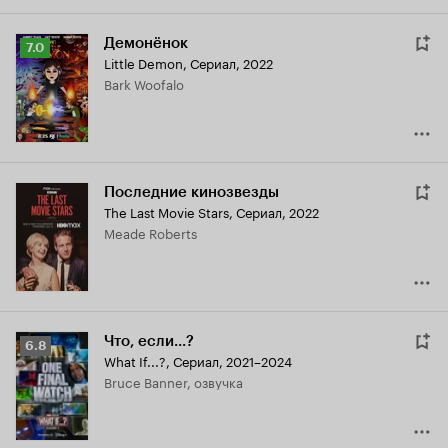
Демонёнок
Рейтинг
7.0
Little Demon
,
Сериал, 2022
Кинопоиска
Bark Woofalo
7.0
Последние кинозвезды
The Last Movie Stars
,
Сериал, 2022
Meade Roberts
Что, если...?
Рейтинг
6.8
What If...?
,
Сериал, 2021–2024
Кинопоиска
Bruce Banner, озвучка
6.8