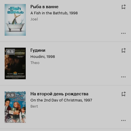
Рыба в ванне
A Fish in the Bathtub
,
1998
Joel
Гудини
Рейтинг
6.5
Houdini
,
1998
Кинопоиска
Theo
6.5
На второй день рождества
Рейтинг
6.9
On the 2nd Day of Christmas
,
1997
Кинопоиска
Bert
6.9