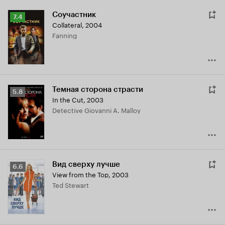
Соучастник
Рейтинг
7.4
Collateral
,
2004
Кинопоиска
Fanning
7.4
Темная сторона страсти
Рейтинг
5.8
In the Cut
,
2003
Кинопоиска
Detective Giovanni A. Malloy
5.8
Вид сверху лучше
Рейтинг
6.6
View from the Top
,
2003
Кинопоиска
Ted Stewart
6.6