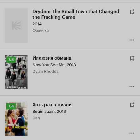
Dryden: The Small Town that Changed
the Fracking Game
2014
озвучка
Иллюзия обмана
Рейтинг
7.8
Now You See Me
,
2013
Кинопоиска
Dylan Rhodes
7.8
Хоть раз в жизни
Рейтинг
7.4
Begin again
,
2013
Кинопоиска
Dan
7.4