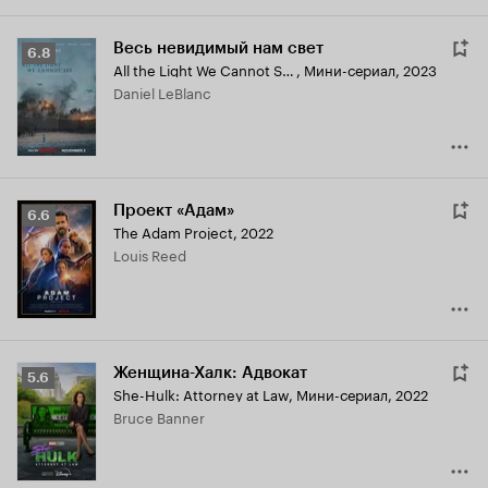
Весь невидимый нам свет
Рейтинг
6.8
All the Light We Cannot See
,
Мини-сериал, 2023
Кинопоиска
Daniel LeBlanc
6.8
Проект «Адам»
Рейтинг
6.6
The Adam Project
,
2022
Кинопоиска
Louis Reed
6.6
Женщина-Халк: Адвокат
Рейтинг
5.6
She-Hulk: Attorney at Law
,
Мини-сериал, 2022
Кинопоиска
Bruce Banner
5.6