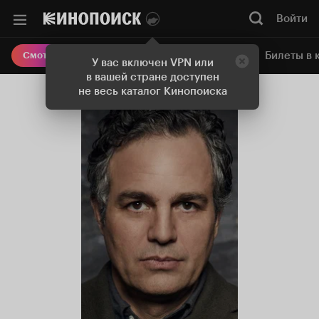
Войти
Онлайн-кинотеатр
Билеты в 
Смотреть кино
У вас включен VPN или
в вашей стране доступен
не весь каталог Кинопоиска