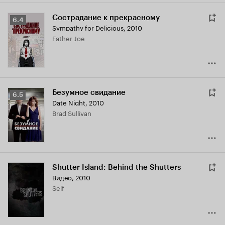
Сострадание к прекрасному
Рейтинг
6.4
Sympathy for Delicious
,
2010
Кинопоиска
Father Joe
6.4
Безумное свидание
Рейтинг
6.5
Date Night
,
2010
Кинопоиска
Brad Sullivan
6.5
Shutter Island: Behind the Shutters
Видео, 2010
Self