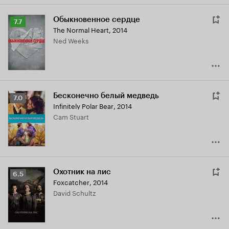
Обыкновенное сердце
Рейтинг
7.7
The Normal Heart
,
2014
Кинопоиска
Ned Weeks
7.7
Бесконечно белый медведь
Рейтинг
7.0
Infinitely Polar Bear
,
2014
Кинопоиска
Cam Stuart
7.0
Охотник на лис
Рейтинг
6.5
Foxcatcher
,
2014
Кинопоиска
David Schultz
6.5