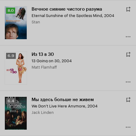
Вечное сияние чистого разума
Рейтинг
8.0
Eternal Sunshine of the Spotless Mind
,
2004
Кинопоиска
Stan
8.0
Из 13 в 30
Рейтинг
6.9
13 Going on 30
,
2004
Кинопоиска
Matt Flamhaff
6.9
Мы здесь больше не живем
Рейтинг
6.4
We Don't Live Here Anymore
,
2004
Кинопоиска
Jack Linden
6.4