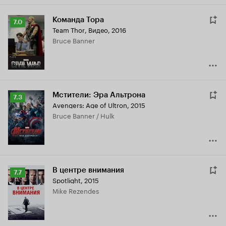
Команда Тора
Рейтинг
7.0
Team Thor
,
Видео, 2016
Кинопоиска
Bruce Banner
7.0
Мстители: Эра Альтрона
Рейтинг
7.3
Avengers: Age of Ultron
,
2015
Кинопоиска
Bruce Banner / Hulk
7.3
В центре внимания
Рейтинг
7.7
Spotlight
,
2015
Кинопоиска
Mike Rezendes
7.7