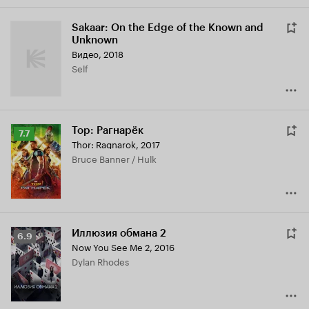
Sakaar: On the Edge of the Known and
Unknown
Видео, 2018
Self
Тор: Рагнарёк
Рейтинг
7.7
Thor: Ragnarok
,
2017
Кинопоиска
Bruce Banner / Hulk
7.7
Иллюзия обмана 2
Рейтинг
6.9
Now You See Me 2
,
2016
Кинопоиска
Dylan Rhodes
6.9