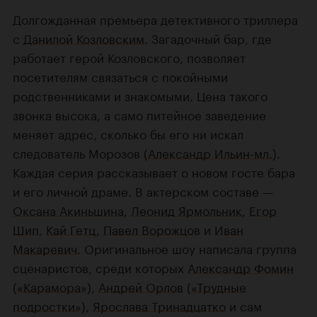
Долгожданная премьера детективного триллера
с
Данилой Козловским
. Загадочный бар, где
работает герой Козловского, позволяет
посетителям связаться с покойными
родственниками и знакомыми. Цена такого
звонка высока, а само питейное заведение
меняет адрес, сколько бы его ни искал
следователь Морозов (
Александр Ильин-мл.
).
Каждая серия рассказывает о новом госте бара
и его личной драме. В актерском составе —
Оксана Акиньшина
,
Леонид Ярмольник
,
Егор
Шип
,
Кай Гетц
,
Павел Ворожцо
в и
Иван
Макаревич
. Оригинальное шоу написала группа
сценаристов, среди которых
Александр Фомин
(
«Карамора»
),
Андрей Орлов
(
«Трудные
подростки»
),
Ярослава Тринадцатко
и сам