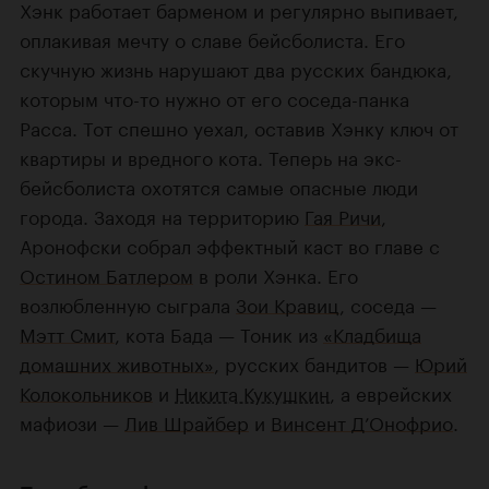
Хэнк работает барменом и регулярно выпивает,
оплакивая мечту о славе бейсболиста. Его
скучную жизнь нарушают два русских бандюка,
которым что-то нужно от его соседа-панка
Расса. Тот спешно уехал, оставив Хэнку ключ от
квартиры и вредного кота. Теперь на экс-
бейсболиста охотятся самые опасные люди
города. Заходя на территорию
Гая Ричи
,
Аронофски собрал эффектный каст во главе с
Остином Батлером
в роли Хэнка. Его
возлюбленную сыграла
Зои Кравиц
, соседа —
Мэтт Смит
, кота Бада — Тоник из
«Кладбища
домашних животных»
, русских бандитов —
Юрий
Колокольников
и
Никита Кукушкин
, а еврейских
мафиози —
Лив Шрайбер
и
Винсент Д’Онофрио
.