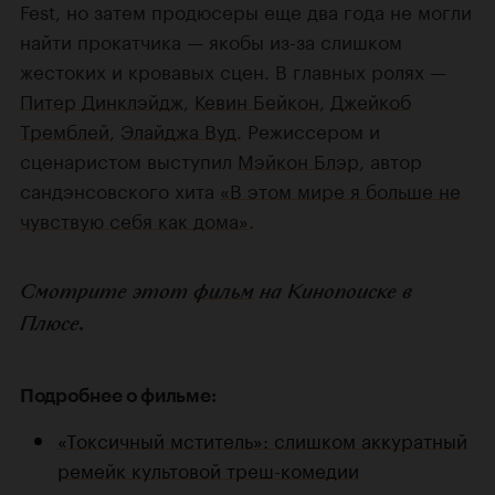
Fest, но затем продюсеры еще два года не могли
найти прокатчика — якобы из-за слишком
жестоких и кровавых сцен. В главных ролях —
Питер Динклэйдж
,
Кевин Бейкон
,
Джейкоб
Тремблей
,
Элайджа Вуд
. Режиссером и
сценаристом выступил
Мэйкон Блэр
, автор
сандэнсовского хита
«В этом мире я больше не
чувствую себя как дома»
.
Смотрите этот
фильм
на Кинопоиске в
Плюсе.
Подробнее о фильме:
«Токсичный мститель»: слишком аккуратный
ремейк культовой треш-комедии