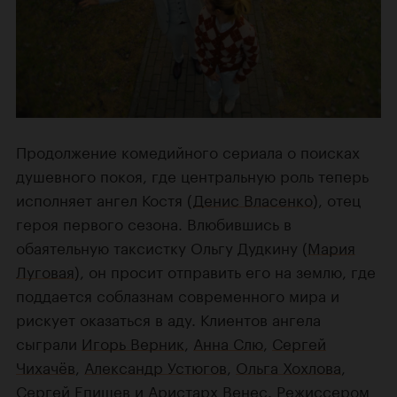
Продолжение комедийного сериала о поисках
душевного покоя, где центральную роль теперь
исполняет ангел Костя (
Денис Власенко
), отец
героя первого сезона. Влюбившись в
обаятельную таксистку Ольгу Дудкину (
Мария
Луговая
), он просит отправить его на землю, где
поддается соблазнам современного мира и
рискует оказаться в аду. Клиентов ангела
сыграли
Игорь Верник
,
Анна Слю
,
Сергей
Чихачёв
,
Александр Устюгов
,
Ольга Хохлова
,
Сергей Епишев
и
Аристарх Венес
. Режиссером