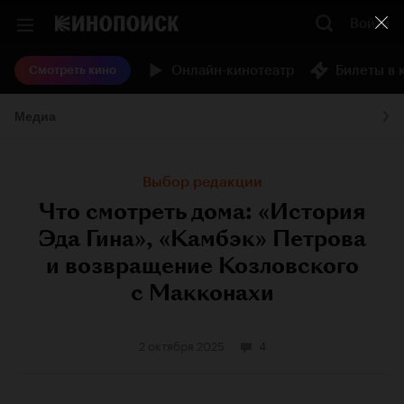
Войти
Онлайн-кинотеатр
Билеты в 
Смотреть кино
Медиа
Выбор редакции
Что смотреть дома: «История
Эда Гина», «Камбэк» Петрова
и возвращение Козловского
с Макконахи
2 октября 2025
4