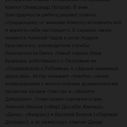
Компот (
Александр Петров
). В знак
благодарности ребята решают помочь
страдающему от амнезии Компоту вспомнить всё
и вернуть себя настоящего. В сериале также
появится Алексей Чадов в роли Андрея
Красовского, руководителя службы
безопасности банка. Новый сериал
Ильи
Куликова
, работавшего с Петровым на
«Полицейском с Рублевки»
и
«Законе каменных
джунглей»
. Актер называет «Камбэк» своим
возвращением к многослойным драматическим
проектам уровня «Текста» и «Звоните
ДиКаприо!». Соавторами сценария стали
Алексей Иванов
(
«Мир! Дружба! Жвачка!»
,
«Дино»
,
«Физрук»
) и
Василий Внуков
(
«Перевал
Дятлова»
), а за режиссуру отвечал
Динар