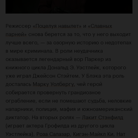
Режиссер
«Поцелуя навылет»
и
«Славных
парней»
снова берется за то, что у него выходит
лучше всего, — за озорную историю о недотепах
в мире криминала. В роли неудачника
оказывается легендарный вор Паркер из
книжного цикла Дональд Э. Уэстлейк, которого
уже играл Джейсон Стэйтем. У Блэка эта роль
досталась
Марку Уолбергу,
чей герой
собирается провернуть грандиозное
ограбление, если не помешают судьба, неловкие
напарники, полиция, мафия и южноамериканский
диктатор. На вторых ролях —
Лакит Стэнфилд
(играет актера Грофилда из другого цикла
Уэстлейка),
Роза Салазар
,
Кигэн-Майкл Ки
,
Нат