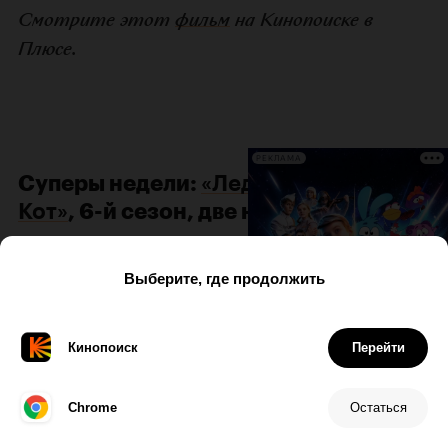
Смотрите этот
фильм
на Кинопоиске в
Плюсе.
РЕКЛАМА
Суперы недели:
«Леди Баг и Супер-
Кот»
, 6-й сезон, две новые серии
Продолжение французской
супергероики для всей семьи
Где смотреть: Кинопоиск, «Иви», Okko