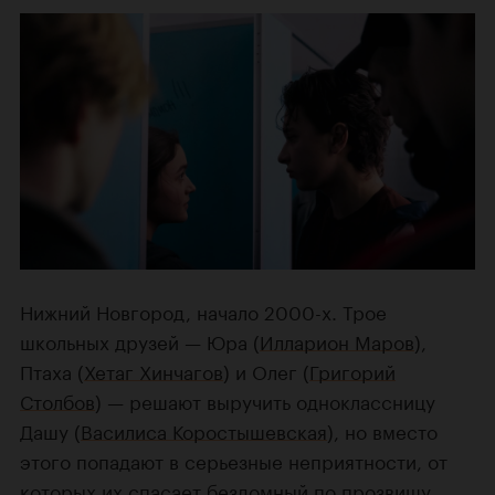
Нижний Новгород, начало 2000-х. Трое
школьных друзей — Юра (
Илларион Маров
),
Птаха (
Хетаг Хинчагов
) и Олег (
Григорий
Столбов
) — решают выручить одноклассницу
Дашу (
Василиса Коростышевская
), но вместо
этого попадают в серьезные неприятности, от
которых их спасает бездомный по прозвищу