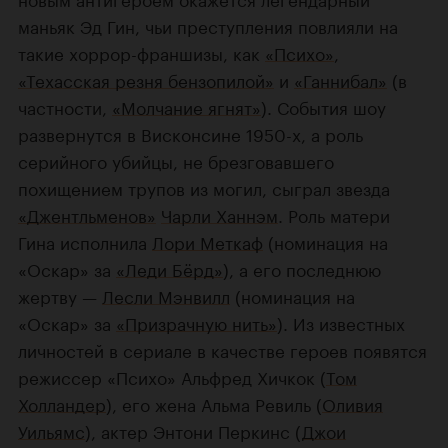
маньяк Эд Гин, чьи преступления повлияли на
такие хоррор-франшизы, как
«Психо»
,
«Техасская резня бензопилой»
и
«Ганнибал»
(в
частности,
«Молчание ягнят»
). События шоу
развернутся в Висконсине 1950-х, а роль
серийного убийцы, не брезговавшего
похищением трупов из могил, сыграл звезда
«Джентльменов»
Чарли Ханнэм
. Роль матери
Гина исполнила
Лори Меткаф
(номинация на
«Оскар» за
«Леди Бёрд»
), а его последнюю
жертву —
Лесли Мэнвилл
(номинация на
«Оскар» за
«Призрачную нить»
). Из известных
личностей в сериале в качестве героев появятся
режиссер «Психо» Альфред Хичкок (
Том
Холландер
), его жена Альма Ревиль (
Оливия
Уильямс
), актер Энтони Перкинс (
Джои