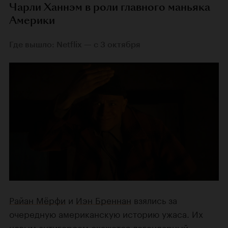
Чарли Ханнэм в роли главного маньяка
Америки
Где вышло: Netflix — с 3 октября
Райан Мёрфи
и
Иэн Бреннан
взялись за
очередную американскую историю ужаса. Их
новым антигероем окажется легендарный