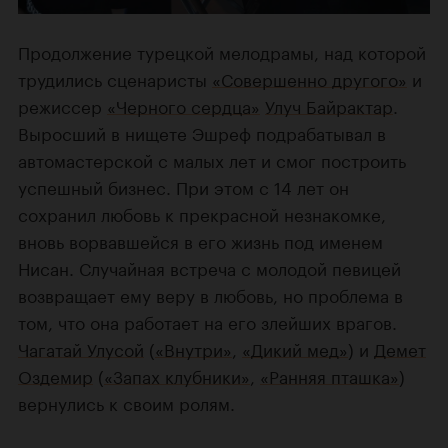
Продолжение турецкой мелодрамы, над которой
трудились сценаристы
«Совершенно другого»
и
режиссер
«Черного сердца»
Улуч Байрактар
.
Выросший в нищете Эшреф подрабатывал в
автомастерской с малых лет и смог построить
успешный бизнес. При этом с 14 лет он
сохранил любовь к прекрасной незнакомке,
вновь ворвавшейся в его жизнь под именем
Нисан. Случайная встреча с молодой певицей
возвращает ему веру в любовь, но проблема в
том, что она работает на его злейших врагов.
Чагатай Улусой
(
«Внутри»
,
«Дикий мед»
) и
Демет
Оздемир
(
«Запах клубники»
,
«Ранняя пташка»
)
вернулись к своим ролям.