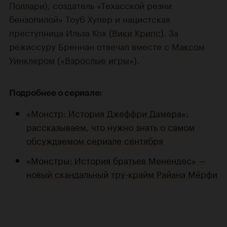
Поллари
), создатель «Техасской резни
бензопилой» Тоуб Хупер и нацистская
преступница Ильза Кох (
Вики Крипс
). За
режиссуру Бреннан отвечал вместе с
Максом
Уинклером
(
«Взрослые игры»
).
Подробнее о сериале:
«Монстр: История Джеффри Дамера»:
рассказываем, что нужно знать о самом
обсуждаемом сериале сентября
«Монстры: История братьев Менендес» —
новый скандальный тру-крайм Райана Мёрфи