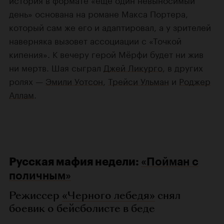
день» основана на романе Макса Портера,
который сам же его и адаптировал, а у зрителей
наверняка вызовет ассоциации с «Точкой
кипения». К вечеру герой Мёрфи будет ни жив
ни мертв. Шая сыграл
Джей Ликурго
, в других
ролях —
Эмили Уотсон
,
Трейси Ульман
и
Роджер
Аллам
.
Русская мафия недели:
«Пойман с
поличным»
Режиссер
«Черного лебедя»
снял
боевик о бейсболисте в беде