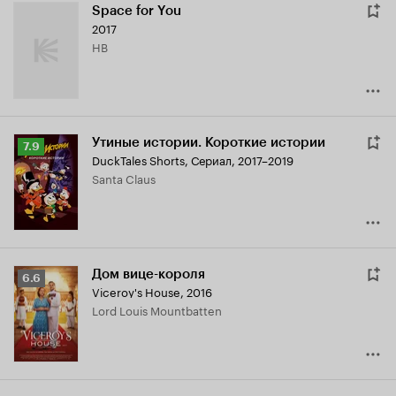
Space for You
2017
HB
Утиные истории. Короткие истории
Рейтинг
7.9
DuckTales Shorts
,
Сериал, 2017–2019
Кинопоиска
Santa Claus
7.9
Дом вице-короля
Рейтинг
6.6
Viceroy's House
,
2016
Кинопоиска
Lord Louis Mountbatten
6.6