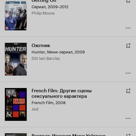
Getting On
Сериал, 2009–2012
Philip Moore
Охотник
Hunter
,
Мини-сериал, 2009
DSI Iain Barclay
French Film: Другие сцены
Рейтинг
6.7
сексуального характера
Кинопоиска
French Film
,
2008
6.7
Jed