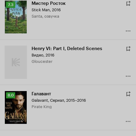
Мистер Росток
Рейтинг
7.3
Stick Man
,
2016
Кинопоиска
Santa, озвучка
7.3
Henry VI: Part I, Deleted Scenes
Видео, 2016
Gloucester
Галавант
Рейтинг
8.0
Galavant
,
Сериал, 2015–2016
Кинопоиска
Pirate King
8.0