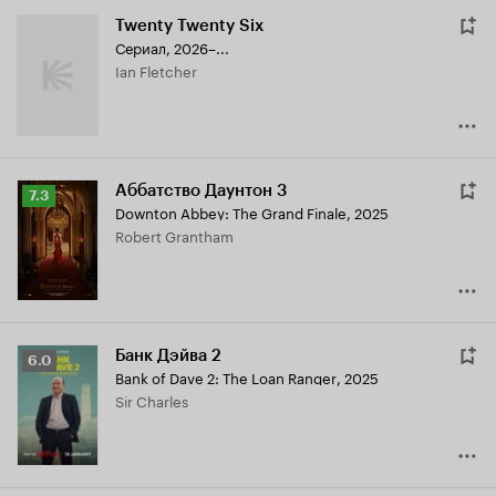
Twenty Twenty Six
Сериал, 2026–...
Ian Fletcher
Аббатство Даунтон 3
Рейтинг
7.3
Downton Abbey: The Grand Finale
,
2025
Кинопоиска
Robert Grantham
7.3
Банк Дэйва 2
Рейтинг
6.0
Bank of Dave 2: The Loan Ranger
,
2025
Кинопоиска
Sir Charles
6.0