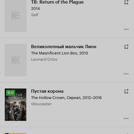
TB: Return of the Plague
2014
Self
Великолепный мальчик Лион
The Magnificent Lion Boy
,
2013
Leonard Orlov
Пустая корона
Рейтинг
8.0
The Hollow Crown
,
Сериал, 2012–2016
Кинопоиска
Gloucester
8.0