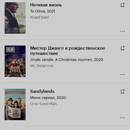
Нетихая жизнь
To Olivia
,
2021
Roald Dahl
Мистер Джангл и рождественское
Рейтинг
5.9
путешествие
Кинопоиска
Jingle Jangle: A Christmas Journey
,
2020
5.9
Mr. Delacroix
Sandylands
Мини-сериал, 2020
One-Eyed Man