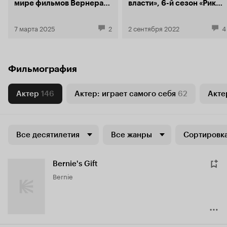
мире фильмов Вернера
власти», 6-й сезон «Рика и
Херцога
Морти», «Зенит» —
«Спартак»
7 марта 2025
2
2 сентября 2022
4
Фильмография
Актер
146
Актер: играет самого себя
62
Актер
Все десятилетия
Все жанры
Сортировка
Bernie's Gift
Bernie