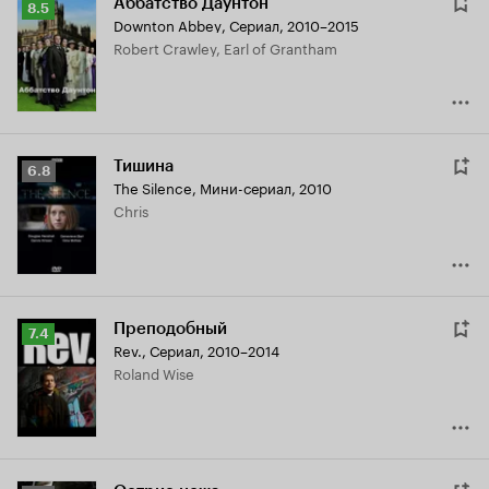
Аббатство Даунтон
Рейтинг
8.5
Downton Abbey
,
Сериал, 2010–2015
Кинопоиска
Robert Crawley, Earl of Grantham
8.5
Тишина
Рейтинг
6.8
The Silence
,
Мини-сериал, 2010
Кинопоиска
Chris
6.8
Преподобный
Рейтинг
7.4
Rev.
,
Сериал, 2010–2014
Кинопоиска
Roland Wise
7.4