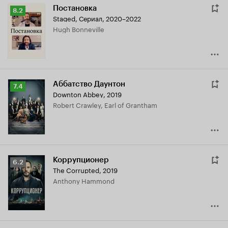
Постановка
Рейтинг
8.2
Staged
,
Сериал, 2020–2022
Кинопоиска
Hugh Bonneville
8.2
Аббатство Даунтон
Рейтинг
7.4
Downton Abbey
,
2019
Кинопоиска
Robert Crawley, Earl of Grantham
7.4
Коррупционер
Рейтинг
6.2
The Corrupted
,
2019
Кинопоиска
Anthony Hammond
6.2