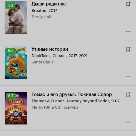
Дыши ради нас
Рейтинг
8.1
Breathe
,
2017
Кинопоиска
Teddy Hall
8.1
Утиные истории
Рейтинг
8.5
DuckTales
,
Сериал, 2017–2021
Кинопоиска
Santa Claus
8.5
Томас и его друзья: Покидая Содор
Рейтинг
8.7
Thomas & Friends: Journey Beyond Sodor
,
2017
Кинопоиска
Merlin (UK & US), озвучка
8.7