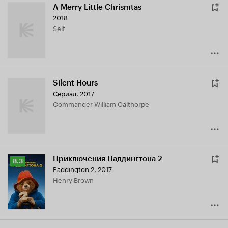
A Merry Little Chrismtas
2018
Self
Silent Hours
Сериал, 2017
Commander William Calthorpe
Приключения Паддингтона 2
Рейтинг
8.3
Paddington 2
,
2017
Кинопоиска
Henry Brown
8.3