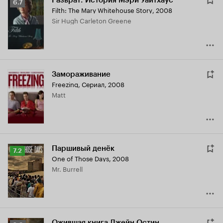
Разврат: История Мэри Уайтхаус
Рейтинг
6.7
Filth: The Mary Whitehouse Story
,
2008
Кинопоиска
Sir Hugh Carleton Greene
6.7
Замораживание
Freezing
,
Сериал, 2008
Matt
Паршивый денёк
Рейтинг
7.2
One of Those Days
,
2008
Кинопоиска
Mr. Burrell
7.2
Ожившая книга Джейн Остин