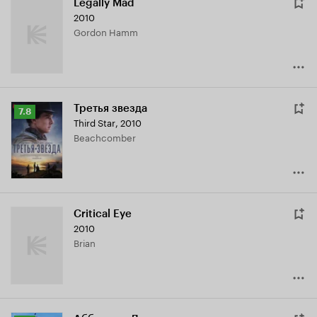
Legally Mad
2010
Gordon Hamm
Третья звезда
Рейтинг
7.8
Third Star
,
2010
Кинопоиска
Beachcomber
7.8
Critical Eye
2010
Brian