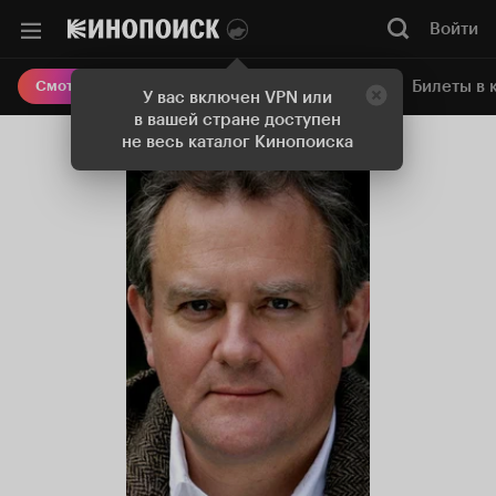
Войти
Онлайн-кинотеатр
Билеты в 
Смотреть кино
У вас включен VPN или
в вашей стране доступен
не весь каталог Кинопоиска