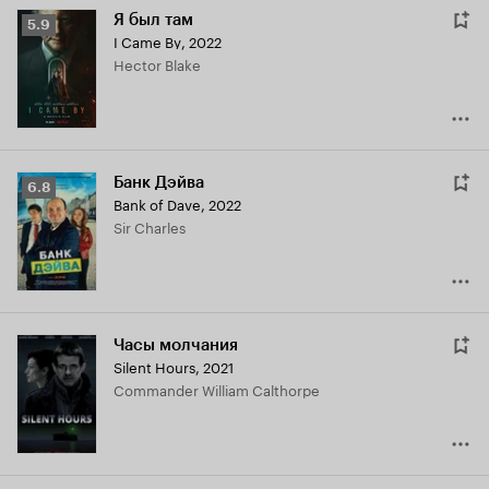
Я был там
Рейтинг
5.9
I Came By
,
2022
Кинопоиска
Hector Blake
5.9
Банк Дэйва
Рейтинг
6.8
Bank of Dave
,
2022
Кинопоиска
Sir Charles
6.8
Часы молчания
Silent Hours
,
2021
Commander William Calthorpe