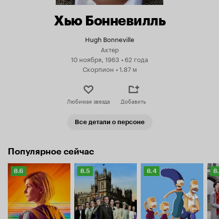
Хью Бонневилль
Hugh Bonneville
Актер
10 ноября, 1963
•
62 года
Скорпион
•
1.87 м
Любимая звезда
Добавить
Все детали о персоне
Популярное сейчас
Рейтинг
Рейтинг
Рейтинг
Р
8.6
8.5
8.4
8
Кинопоиска
Кинопоиска
Кинопоиска
К
8.6
8.5
8.4
8.