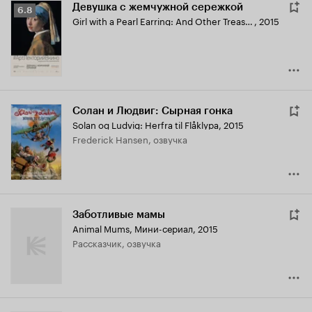
Девушка с жемчужной сережкой
Рейтинг
6.8
Girl with a Pearl Earring: And Other Treasures from the Mauritshuis
,
2015
Кинопоиска
6.8
Солан и Людвиг: Сырная гонка
Solan og Ludvig: Herfra til Flåklypa
,
2015
Frederick Hansen, озвучка
Заботливые мамы
Animal Mums
,
Мини-сериал, 2015
рассказчик, озвучка