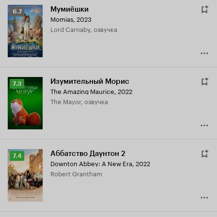
Мумиёшки
Рейтинг
6.7
Momias
,
2023
Кинопоиска
Lord Carnaby, озвучка
6.7
Изумительный Морис
Рейтинг
7.3
The Amazing Maurice
,
2022
Кинопоиска
The Mayor, озвучка
7.3
Аббатство Даунтон 2
Рейтинг
7.4
Downton Abbey: A New Era
,
2022
Кинопоиска
Robert Grantham
7.4