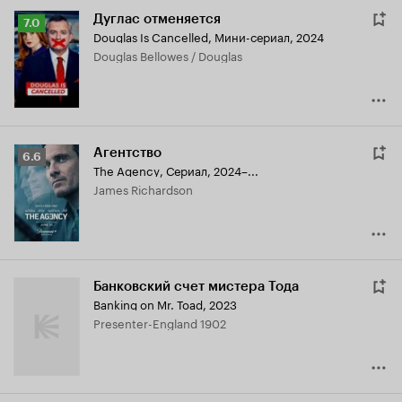
Дуглас отменяется
Рейтинг
7.0
Douglas Is Cancelled
,
Мини-сериал, 2024
Кинопоиска
Douglas Bellowes / Douglas
7.0
Агентство
Рейтинг
6.6
The Agency
,
Сериал, 2024–...
Кинопоиска
James Richardson
6.6
Банковский счет мистера Тода
Banking on Mr. Toad
,
2023
Presenter-England 1902