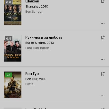
Шанхай
Рейтинг
6.6
Shanghai
,
2010
Кинопоиска
Ben Sanger
6.6
Руки-ноги за любовь
Рейтинг
6.5
Burke & Hare
,
2010
Кинопоиска
Lord Harrington
6.5
Бен Гур
Рейтинг
7.1
Ben Hur
,
2010
Кинопоиска
Pilate
7.1