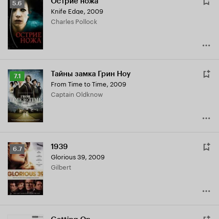
Острие ножа
Рейтинг
5.6
Knife Edge
,
2009
Кинопоиска
Charles Pollock
5.6
Тайны замка Грин Ноу
Рейтинг
7.1
From Time to Time
,
2009
Кинопоиска
Captain Oldknow
7.1
1939
Рейтинг
6.7
Glorious 39
,
2009
Кинопоиска
Gilbert
6.7