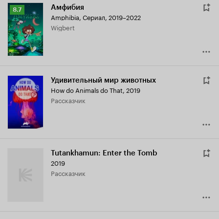
Амфибия
Рейтинг
8.7
Amphibia
,
Сериал, 2019–2022
Кинопоиска
Wigbert
8.7
Удивительный мир животных
How do Animals do That
,
2019
рассказчик
Tutankhamun: Enter the Tomb
2019
рассказчик