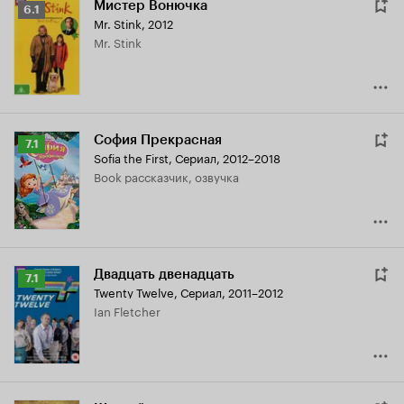
Мистер Вонючка
Рейтинг
6.1
Mr. Stink
,
2012
Кинопоиска
Mr. Stink
6.1
София Прекрасная
Рейтинг
7.1
Sofia the First
,
Сериал, 2012–2018
Кинопоиска
Book рассказчик, озвучка
7.1
Двадцать двенадцать
Рейтинг
7.1
Twenty Twelve
,
Сериал, 2011–2012
Кинопоиска
Ian Fletcher
7.1