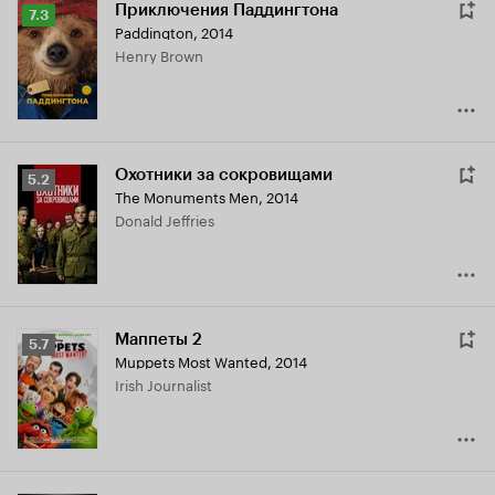
Приключения Паддингтона
Рейтинг
7.3
Paddington
,
2014
Кинопоиска
Henry Brown
7.3
Охотники за сокровищами
Рейтинг
5.2
The Monuments Men
,
2014
Кинопоиска
Donald Jeffries
5.2
Маппеты 2
Рейтинг
5.7
Muppets Most Wanted
,
2014
Кинопоиска
Irish Journalist
5.7