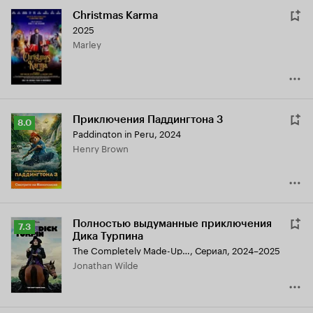
Christmas Karma
2025
Marley
Приключения Паддингтона 3
Рейтинг
8.0
Paddington in Peru
,
2024
Кинопоиска
Henry Brown
8.0
Полностью выдуманные приключения
Рейтинг
7.3
Дика Турпина
Кинопоиска
The Completely Made-Up Adventures of Dick Turpin
,
Сериал, 2024–2025
7.3
Jonathan Wilde