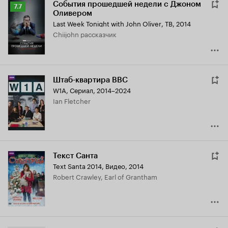
События прошедшей недели с Джоном
Рейтинг
7.7
Оливером
Кинопоиска
Last Week Tonight with John Oliver
,
ТВ, 2014
7.7
Chiijohn рассказчик
Штаб-квартира BBC
W1A
,
Сериал, 2014–2024
Ian Fletcher
Текст Санта
Text Santa 2014
,
Видео, 2014
Robert Crawley, Earl of Grantham