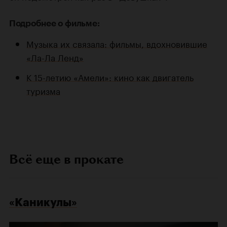
Подробнее о фильме:
Музыка их связала: фильмы, вдохновившие
«Ла-Ла Ленд»
К 15-летию «Амели»: кино как двигатель
туризма
Всё еще в прокате
«Каникулы»