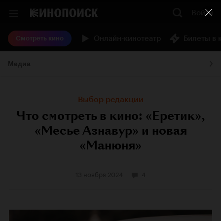
Войти
Онлайн-кинотеатр
Билеты в 
Смотреть кино
Медиа
Выбор редакции
Что смотреть в кино: «Еретик»,
«Месье Азнавур» и новая
«Манюня»
13 ноября 2024
4