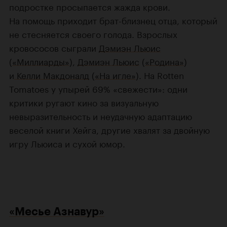
подростке просыпается жажда крови.
На помощь приходит брат-близнец отца, который
не стесняется своего голода. Взрослых
кровососов сыграли
Дэмиэн Льюис
(
«Миллиарды»
),
Дэмиэн Льюис
(
«Родина»
)
и
Келли Макдоналд
(
«На игле»
). На Rotten
Tomatoes у упырей 69% «свежести»: одни
критики ругают кино за визуальную
невыразительность и неудачную адаптацию
веселой книги Хейга, другие хвалят за двойную
игру Льюиса и сухой юмор.
«Месье Азнавур»