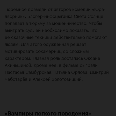
Тюремное драмеди от авторов комедии
«Юра-
дворник»
. Блогер-инфоцыганка Света Солнце
попадает в тюрьму за мошенничество. Чтобы
выиграть суд, ей необходимо доказать, что
ее сказочные техники действительно помогают
людям. Для этого осужденная решает
мотивировать сокамерниц со сложным
характером. Главная роль досталась
Оксане
Акиньшиной
. Кроме нее, в фильме сыграли
Настасья Самбурская
,
Татьяна Орлова
,
Дмитрий
Чеботарёв
и
Алексей Золотовицкий
.
«Вампиры легкого поведения»