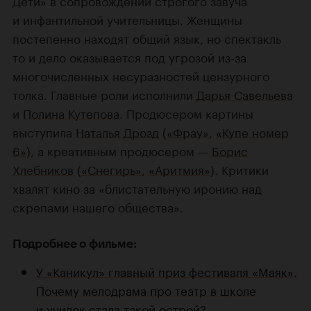
и инфантильной учительницы. Женщины
постепенно находят общий язык, но спектакль
то и дело оказывается под угрозой из-за
многочисленных несуразностей цензурного
толка. Главные роли исполнили
Дарья Савельева
и
Полина Кутепова
. Продюсером картины
выступила
Наталья Дрозд
(
«Фрау»
,
«Купе номер
6»
), а креативным продюсером —
Борис
Хлебников
(
«Снегирь»
,
«Аритмия»
). Критики
хвалят кино за «блистательную иронию над
скрепами нашего общества».
Подробнее о фильме:
У «Каникул» главный приз фестиваля «Маяк».
Почему мелодрама про театр в школе
и училок стала такой острой?