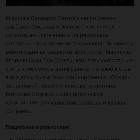
Классика
Бернардо Бертолуччи
по роману
Альберто Моравиа
о фашизме и причинах,
по которым поколение отца режиссера
сотрудничало с режимом Муссолини. По сюжету
работающий на фашистов аристократ Марчелло
Клеричи (
Жан-Луи Трентиньян
) получает задание
убить профессора-антифашиста, но влюбляется
в его дочь. Фильм был номинирован на «Оскар»
за сценарий, запустил карьеру оператора
Витторио Стораро
и стал источником
вдохновения для
«Крестного отца 2»
и
«Клана
Сопрано»
.
Подробнее о режиссере:
Последний мечтатель: памяти Бернардо