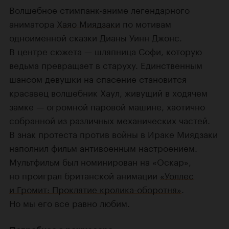
Волшебное стимпанк-аниме легендарного
аниматора
Хаяо Миядзаки
по мотивам
одноименной сказки Дианы Уинн Джонс.
В центре сюжета — шляпница Софи, которую
ведьма превращает в старуху. Единственным
шансом девушки на спасение становится
красавец волшебник Хаул, живущий в ходячем
замке — огромной паровой машине, хаотично
собранной из различных механических частей.
В знак протеста против войны в Ираке Миядзаки
наполнил фильм антивоенным настроением.
Мультфильм был номинирован на «Оскар»,
но проиграл британской анимации
«Уоллес
и Громит: Проклятие кролика-оборотня»
.
Но мы его все равно любим.