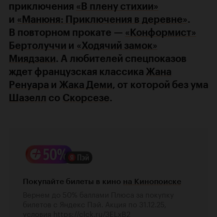
приключения
«В плену стихии»
и
«Манюня: Приключения в деревне»
.
В повторном прокате —
«Конформист»
Бертолуччи
и
«Ходячий замок»
Миядзаки
. А любителей спецпоказов
ждет французская классика
Жана
Ренуара
и
Жака Деми
, от которой без ума
Шазелл
со
Скорсезе
.
Покупайте билеты в кино
на Кинопоиске
Вернем до 50% баллами Плюса за покупку
билетов с Яндекс Пэй. Акция по 31.12.25,
условия
https://clck.ru/3ELxB2