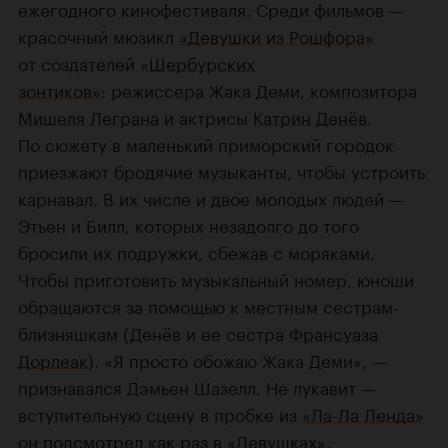
ежегодного кинофестиваля. Среди фильмов —
красочный мюзикл
«Девушки из Рошфора»
от создателей
«Шербурских
зонтиков»
: режиссера Жака Деми, композитора
Мишеля Леграна
и актрисы
Катрин Денёв
.
По сюжету в маленький приморский городок
приезжают бродячие музыканты, чтобы устроить
карнавал. В их числе и двое молодых людей —
Этьен и Билл, которых незадолго до того
бросили их подружки, сбежав с моряками.
Чтобы приготовить музыкальный номер, юноши
обращаются за помощью к местным сестрам-
близняшкам (Денёв и ее сестра
Франсуаза
Дорлеак
). «Я просто обожаю Жака Деми», —
признавался Дэмьен Шазелл. Не лукавит —
вступительную сцену в пробке из
«Ла-Ла Ленда»
он подсмотрел как раз в «Девушках».