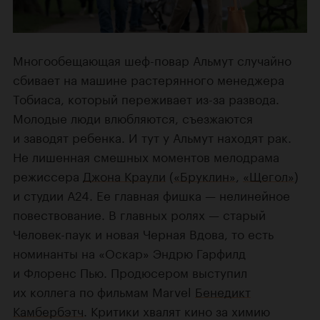
Многообещающая шеф-повар Альмут случайно
сбивает на машине растерянного менеджера
Тобиаса, который переживает из-за развода.
Молодые люди влюбляются, съезжаются
и заводят ребенка. И тут у Альмут находят рак.
Не лишенная смешных моментов мелодрама
режиссера
Джона Краули
(
«Бруклин»
,
«Щегол»
)
и студии А24. Ее главная фишка — нелинейное
повествование. В главных ролях — старый
Человек-паук и новая Черная Вдова, то есть
номинанты на «Оскар» Эндрю Гарфилд
и Флоренс Пью. Продюсером выступил
их коллега по фильмам Marvel
Бенедикт
Камбербэтч
. Критики хвалят кино за химию