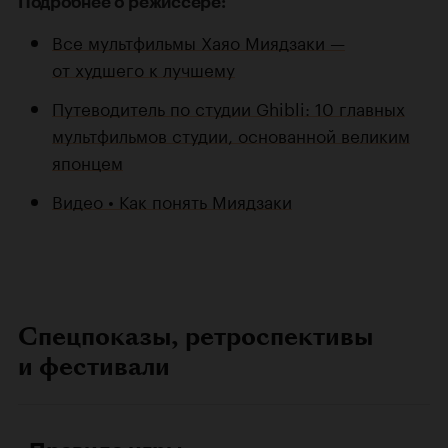
Подробнее о режиссере:
Все мультфильмы Хаяо Миядзаки —
от худшего к лучшему
Путеводитель по студии Ghibli: 10 главных
мультфильмов студии, основанной великим
японцем
Видео • Как понять Миядзаки
Спецпоказы, ретроспективы
и фестивали