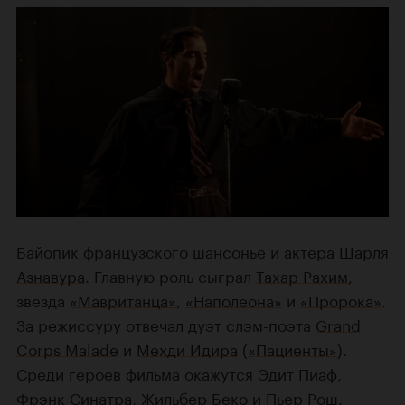
Байопик французского шансонье и актера
Шарля
Азнавура
. Главную роль сыграл
Тахар Рахим
,
звезда
«Мавританца»
,
«Наполеона»
и
«Пророка»
.
За режиссуру отвечал дуэт слэм-поэта
Grand
Corps Malade
и
Мехди Идира
(
«Пациенты»
).
Среди героев фильма окажутся
Эдит Пиаф
,
Фрэнк Синатра
,
Жильбер Беко
и Пьер Рош.