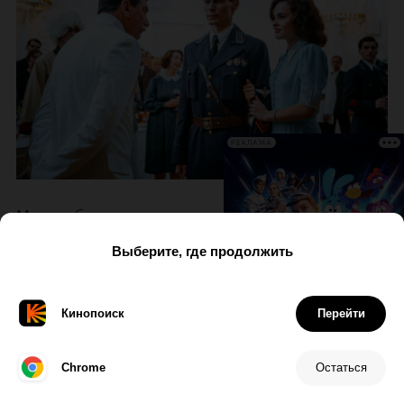
РЕКЛАМА
Масштабная ретромелодрама о любовном
треугольнике между летчиком-героем,
писателем и молодой актрисой, которая в 1930-х
прославилась во всем СССР и стала любимицей
Сталина (его изображает
Александр Устюгов
,
«28 панфиловцев»
,
«Киллер»
). Жизнь героев
меняется с началом Великой Отечественной
войны. Главные роли сыграли
Ангелина