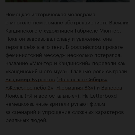
Немецкая историческая мелодрама
о многолетнем романе абстракциониста Василия
Кандинского с художницей Габриеле Мюнтер.
Пока он завоевывал славу и уважение, она
теряла себя в его тени. В российском прокате
феминистский месседж несколько потерялся:
название «Мюнтер и Кандинский» перевели как
«Кандинский и его муза». Главные роли сыграли
Владимир Бурлаков
(
«Как назло Сибирь»
,
«Железное небо 2»
,
«Германия 83»
) и
Ванесса
Лойбль
(
«Я и все остальные»
). На Letterboxd
немецкоязычные зрители
ругают
фильм
за сценарий и упрощение сложных характеров
реальных людей.