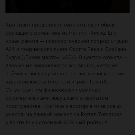
Хью Грант продолжает хоронить свой образ
бурчащего романтика из Ноттинг-Хилла. Его
новая работа — психологический хоррор студии
А24 и творческого дуэта
Скотта Бека
и
Брайана
Вудса
(
«Тихое место»
,
«65»
). В центре сюжета —
двое юных миссионерок-мормонок, которых
поймал в ловушку атеист-теолог с изощренным
чувством юмора (его-то и играет Грант!).
Он устроит им философский семинар
со смертельными ловушками в закрытом
пространстве. Критики в восторге от игривых
ужасов: на данный момент
на Rotten Tomatoes
у ленты внушительный 93%-ный рейтинг.