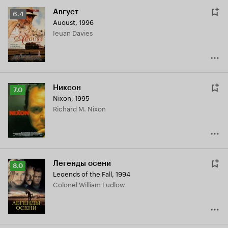
Август
Рейтинг
6.4
August
,
1996
Кинопоиска
Ieuan Davies
6.4
Никсон
Рейтинг
7.0
Nixon
,
1995
Кинопоиска
Richard M. Nixon
7.0
Легенды осени
Рейтинг
8.0
Legends of the Fall
,
1994
Кинопоиска
Colonel William Ludlow
8.0