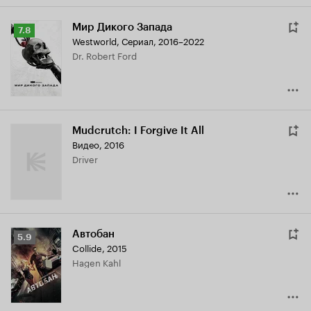
Мир Дикого Запада
Рейтинг
7.8
Westworld
,
Сериал, 2016–2022
Кинопоиска
Dr. Robert Ford
7.8
Mudcrutch: I Forgive It All
Видео, 2016
Driver
Автобан
Рейтинг
5.9
Collide
,
2015
Кинопоиска
Hagen Kahl
5.9