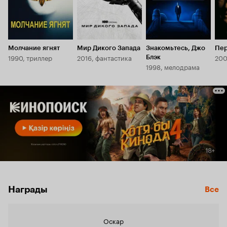
Молчание ягнят
Мир Дикого Запада
Знакомьтесь, Джо
Пе
1990, триллер
2016, фантастика
200
Блэк
1998, мелодрама
Награды
Все
Оскар