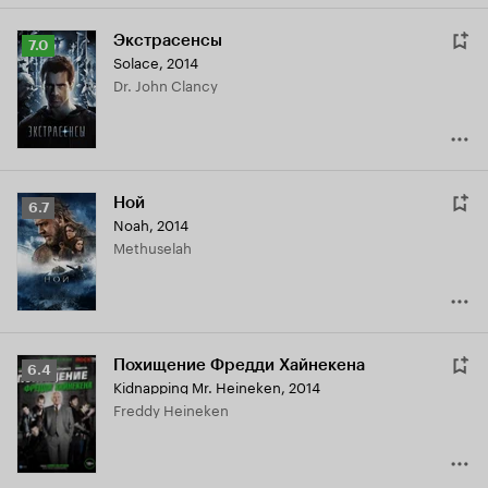
Экстрасенсы
Рейтинг
7.0
Solace
,
2014
Кинопоиска
Dr. John Clancy
7.0
Ной
Рейтинг
6.7
Noah
,
2014
Кинопоиска
Methuselah
6.7
Похищение Фредди Хайнекена
Рейтинг
6.4
Kidnapping Mr. Heineken
,
2014
Кинопоиска
Freddy Heineken
6.4