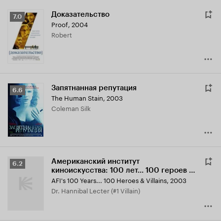
Доказательство
Рейтинг
7.0
Proof
,
2004
Кинопоиска
Robert
7.0
Запятнанная репутация
Рейтинг
6.6
The Human Stain
,
2003
Кинопоиска
Coleman Silk
6.6
Американский институт
Рейтинг
6.2
киноискусства: 100 лет... 100 героев и
Кинопоиска
злодеев
AFI's 100 Years... 100 Heroes & Villains
,
2003
6.2
Dr. Hannibal Lecter (#1 Villain)