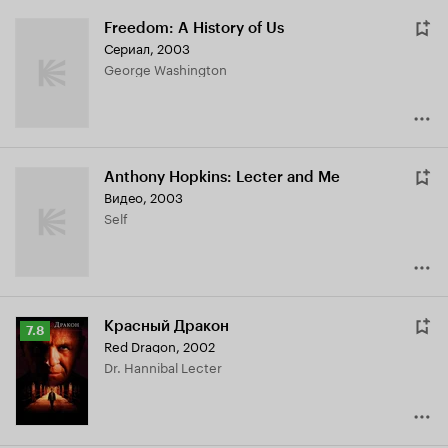
Freedom: A History of Us
Сериал, 2003
George Washington
Anthony Hopkins: Lecter and Me
Видео, 2003
Self
Красный Дракон
Рейтинг
7.8
Red Dragon
,
2002
Кинопоиска
Dr. Hannibal Lecter
7.8