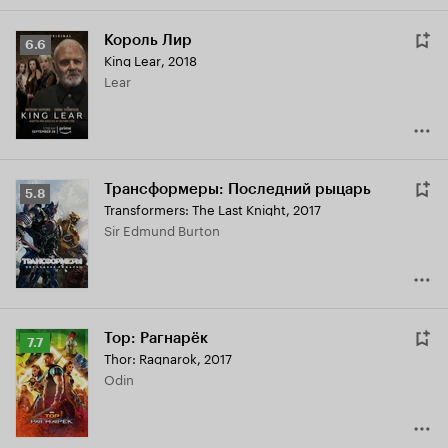
Король Лир
Рейтинг
6.6
King Lear
,
2018
Кинопоиска
Lear
6.6
Трансформеры: Последний рыцарь
Рейтинг
5.8
Transformers: The Last Knight
,
2017
Кинопоиска
Sir Edmund Burton
5.8
Тор: Рагнарёк
Рейтинг
7.7
Thor: Ragnarok
,
2017
Кинопоиска
Odin
7.7