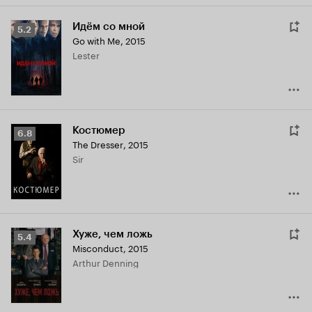
Идём со мной
Рейтинг
5.2
Go with Me
,
2015
Кинопоиска
Lester
5.2
Костюмер
Рейтинг
6.8
The Dresser
,
2015
Кинопоиска
Sir
6.8
Хуже, чем ложь
Рейтинг
5.4
Misconduct
,
2015
Кинопоиска
Arthur Denning
5.4