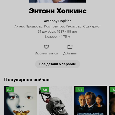
Энтони Хопкинс
Anthony Hopkins
Актер, Продюсер, Композитор, Режиссер, Сценарист
31 декабря, 1937
•
88 лет
Козерог
•
1.75 м
Любимая звезда
Добавить
Все детали о персоне
Популярное сейчас
Рейтинг
Рейтинг
Рейтинг
Р
8.3
7.8
8.1
7
Кинопоиска
Кинопоиска
Кинопоиска
К
8.3
7.8
8.1
7.