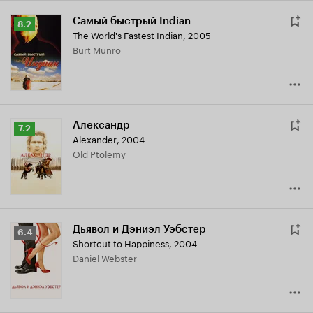
Самый быстрый Indian
Рейтинг
8.2
The World's Fastest Indian
,
2005
Кинопоиска
Burt Munro
8.2
Александр
Рейтинг
7.2
Alexander
,
2004
Кинопоиска
Old Ptolemy
7.2
Дьявол и Дэниэл Уэбстер
Рейтинг
6.4
Shortcut to Happiness
,
2004
Кинопоиска
Daniel Webster
6.4