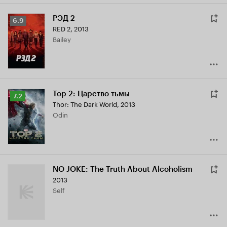
РЭД 2
Рейтинг
6.9
RED 2
,
2013
Кинопоиска
Bailey
6.9
Тор 2: Царство тьмы
Рейтинг
7.2
Thor: The Dark World
,
2013
Кинопоиска
Odin
7.2
NO JOKE: The Truth About Alcoholism
2013
Self