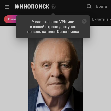
Войти
Онлайн-кинотеатр
Билеты в 
Смотреть кино
У вас включен VPN или
в вашей стране доступен
не весь каталог Кинопоиска