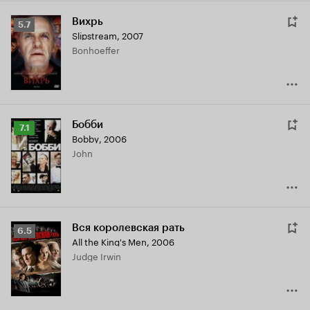
Вихрь
Рейтинг
5.7
Slipstream
,
2007
Кинопоиска
Bonhoeffer
5.7
Бобби
Рейтинг
7.1
Bobby
,
2006
Кинопоиска
John
7.1
Вся королевская рать
Рейтинг
6.5
All the King's Men
,
2006
Кинопоиска
Judge Irwin
6.5