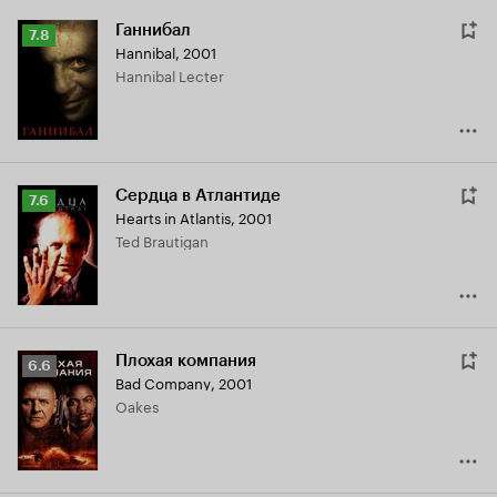
Ганнибал
Рейтинг
7.8
Hannibal
,
2001
Кинопоиска
Hannibal Lecter
7.8
Сердца в Атлантиде
Рейтинг
7.6
Hearts in Atlantis
,
2001
Кинопоиска
Ted Brautigan
7.6
Плохая компания
Рейтинг
6.6
Bad Company
,
2001
Кинопоиска
Oakes
6.6