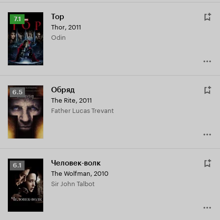
Тор
Рейтинг
7.1
Thor
,
2011
Кинопоиска
Odin
7.1
Обряд
Рейтинг
6.5
The Rite
,
2011
Кинопоиска
Father Lucas Trevant
6.5
Человек-волк
Рейтинг
6.1
The Wolfman
,
2010
Кинопоиска
Sir John Talbot
6.1