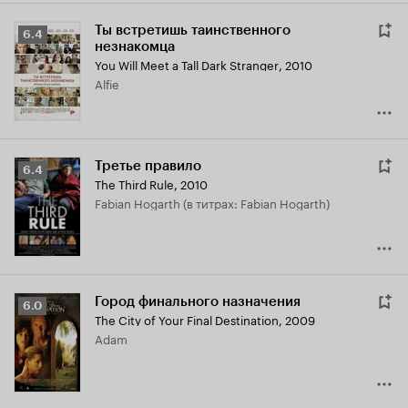
Ты встретишь таинственного
Рейтинг
6.4
незнакомца
Кинопоиска
You Will Meet a Tall Dark Stranger
,
2010
6.4
Alfie
Третье правило
Рейтинг
6.4
The Third Rule
,
2010
Кинопоиска
Fabian Hogarth (в титрах: Fabian Hogarth)
6.4
Город финального назначения
Рейтинг
6.0
The City of Your Final Destination
,
2009
Кинопоиска
Adam
6.0