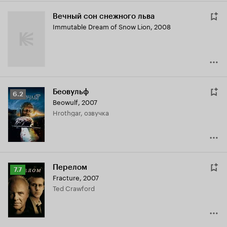
Вечный сон снежного льва
Immutable Dream of Snow Lion
,
2008
Беовульф
Рейтинг
6.2
Beowulf
,
2007
Кинопоиска
Hrothgar, озвучка
6.2
Перелом
Рейтинг
7.7
Fracture
,
2007
Кинопоиска
Ted Crawford
7.7