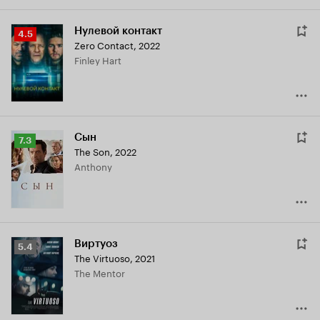
Нулевой контакт
Рейтинг
4.5
Zero Contact
,
2022
Кинопоиска
Finley Hart
4.5
Сын
Рейтинг
7.3
The Son
,
2022
Кинопоиска
Anthony
7.3
Виртуоз
Рейтинг
5.4
The Virtuoso
,
2021
Кинопоиска
The Mentor
5.4