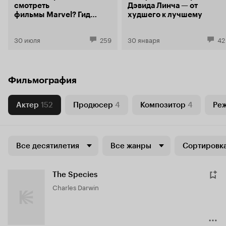
смотреть
Дэвида Линча — от
фильмы Marvel? Гид
худшего к лучшему
по главной
супергеройской
30 июля
259
30 января
42
франшизе
современности
Фильмография
Актер
152
Продюсер
4
Композитор
4
Ре
Все десятилетия
Все жанры
Сортировка
The Species
Charles Darwin