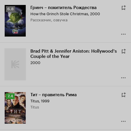
Гринч – похититель Рождества
Рейтинг
6.8
How the Grinch Stole Christmas
,
2000
Кинопоиска
рассказчик, озвучка
6.8
Brad Pitt & Jennifer Aniston: Hollywood's
Couple of the Year
2000
Тит – правитель Рима
Рейтинг
7.4
Titus
,
1999
Кинопоиска
Titus
7.4