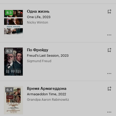
Одна жизнь
Рейтинг
8.5
One Life
,
2023
Кинопоиска
Nicky Winton
8.5
По Фрейду
Рейтинг
6.3
Freud's Last Session
,
2023
Кинопоиска
Sigmund Freud
6.3
Время Армагеддона
Рейтинг
6.4
Armageddon Time
,
2022
Кинопоиска
Grandpa Aaron Rabinowitz
6.4