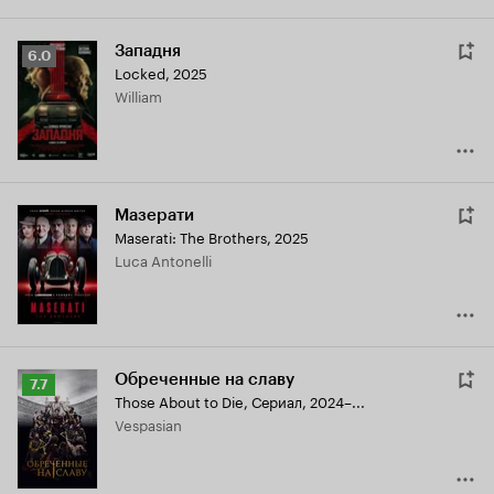
Западня
Рейтинг
6.0
Locked
,
2025
Кинопоиска
William
6.0
Мазерати
Maserati: The Brothers
,
2025
Luca Antonelli
Обреченные на славу
Рейтинг
7.7
Those About to Die
,
Сериал, 2024–...
Кинопоиска
Vespasian
7.7