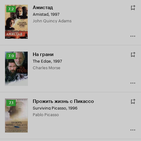
Амистад
Рейтинг
7.2
Amistad
,
1997
Кинопоиска
John Quincy Adams
7.2
На грани
Рейтинг
7.9
The Edge
,
1997
Кинопоиска
Charles Morse
7.9
Прожить жизнь с Пикассо
Рейтинг
7.1
Surviving Picasso
,
1996
Кинопоиска
Pablo Picasso
7.1