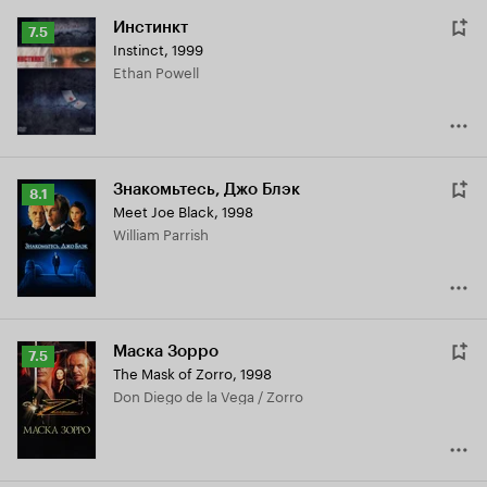
Инстинкт
Рейтинг
7.5
Instinct
,
1999
Кинопоиска
Ethan Powell
7.5
Знакомьтесь, Джо Блэк
Рейтинг
8.1
Meet Joe Black
,
1998
Кинопоиска
William Parrish
8.1
Маска Зорро
Рейтинг
7.5
The Mask of Zorro
,
1998
Кинопоиска
Don Diego de la Vega / Zorro
7.5