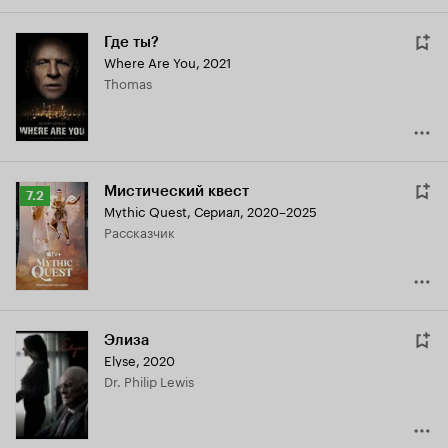
Где ты?
Where Are You
,
2021
Thomas
Мистический квест
Рейтинг
7.2
Mythic Quest
,
Сериал, 2020–2025
Кинопоиска
рассказчик
7.2
Элиза
Elyse
,
2020
Dr. Philip Lewis