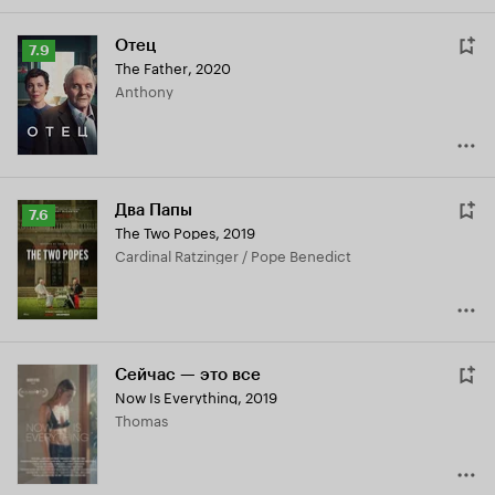
Отец
Рейтинг
7.9
The Father
,
2020
Кинопоиска
Anthony
7.9
Два Папы
Рейтинг
7.6
The Two Popes
,
2019
Кинопоиска
Cardinal Ratzinger / Pope Benedict
7.6
Сейчас — это все
Now Is Everything
,
2019
Thomas