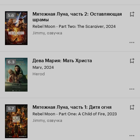
Мятежная Луна, часть 2: Оставляющая
Рейтинг
5.6
шрамы
Кинопоиска
Rebel Moon - Part Two: The Scargiver
,
2024
5.6
Jimmy, озвучка
Дева Мария: Мать Христа
Рейтинг
6.3
Mary
,
2024
Кинопоиска
Herod
6.3
Мятежная Луна, часть 1: Дитя огня
Рейтинг
5.7
Rebel Moon - Part One: A Child of Fire
,
2023
Кинопоиска
Jimmy, озвучка
5.7