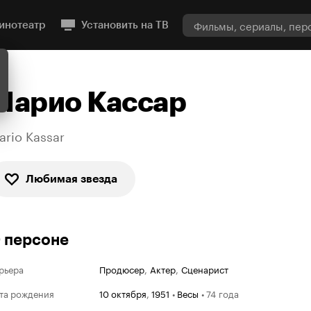
инотеатр
Установить на ТВ
Марио Кассар
ario Kassar
Любимая звезда
 персоне
рьера
Продюсер
,
Актер
,
Сценарист
та рождения
10 октября
,
1951
•
Весы
•
74 года