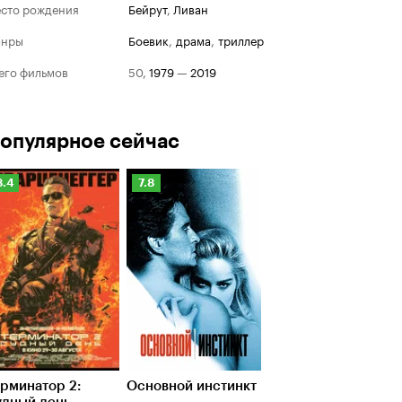
сто рождения
Бейрут
,
Ливан
анры
боевик
,
драма
,
триллер
его фильмов
50
,
1979
—
2019
опулярное сейчас
Рейтинг
Рейтинг
8.4
7.8
Кинопоиска
Кинопоиска
.4
7.8
рминатор 2:
Основной инстинкт