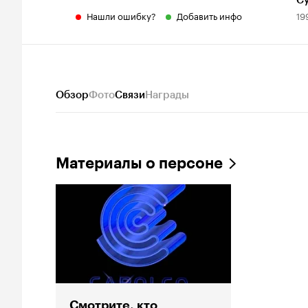
С
Нашли ошибку?
Добавить инфо
19
Обзор
Фото
Связи
Награды
Материалы о персоне
Смотрите, кто