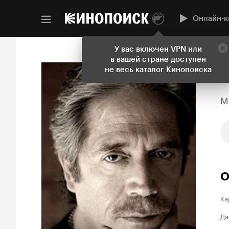
Онлайн-к
У вас включен VPN или
в вашей стране доступен
не весь каталог Кинопоиска
M
О
Ка
Да