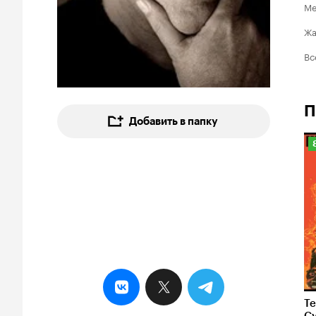
Ме
Ж
Вс
П
Добавить в папку
8
Те