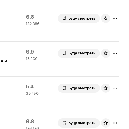
Рейтинг
182
6.8
Буду смотреть
182 386
Кинопоиска
386
6.8
оценок
Рейтинг
18
6.9
Буду смотреть
18 206
Кинопоиска
206
2009
6.9
оценок
Рейтинг
39
5.4
Буду смотреть
39 450
Кинопоиска
450
5.4
оценок
Рейтинг
194
6.8
Буду смотреть
194 198
Кинопоиска
198