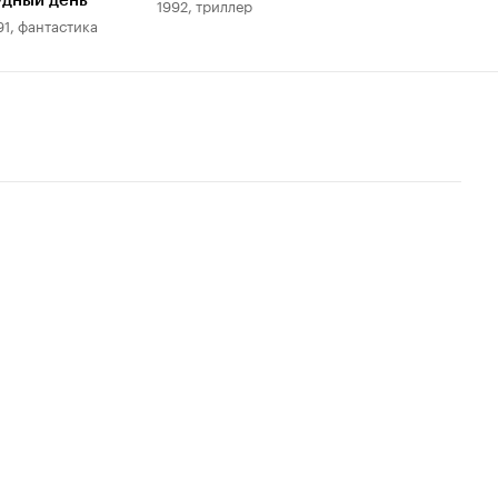
удный день
1992, триллер
91, фантастика