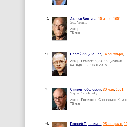
43.
Джесси Вентура
,
15 июля
,
1951
Jesse Ventura
Актер
75 лет
44.
Сергей Арцибашев
,
14 сентября
,
1
Актер, Режиссер, Актер дубляжа
63 года
12 июля 2015
•
45.
Стивен Тоболовски
,
30 мая
,
1951
Stephen Tobolowsky
Актер, Режиссер, Сценарист, Комп
75 лет
46.
Евгений Герасимов
,
25 февраля
,
1