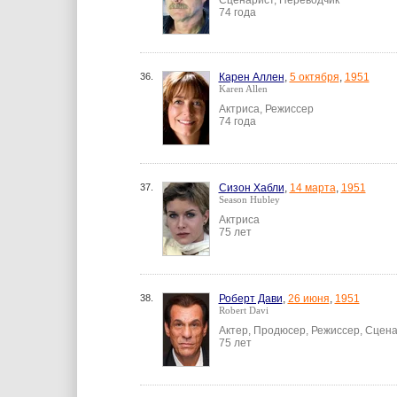
Сценарист, Переводчик
74 года
36.
Карен Аллен
,
5 октября
,
1951
Karen Allen
Актриса, Режиссер
74 года
37.
Сизон Хабли
,
14 марта
,
1951
Season Hubley
Актриса
75 лет
38.
Роберт Дави
,
26 июня
,
1951
Robert Davi
Актер, Продюсер, Режиссер, Сцен
75 лет