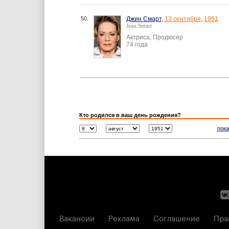
50.
Джин Смарт
,
13 сентября
,
1951
Jean Smart
Актриса, Продюсер
74 года
Кто родился в ваш день рождения?
пока
Вакансии
Реклама
Соглашение
Пра