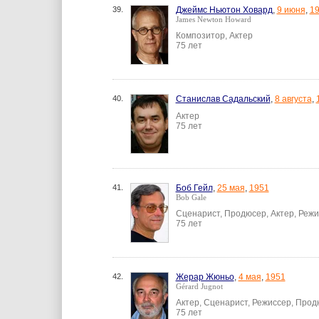
39.
Джеймс Ньютон Ховард
,
9 июня
,
1
James Newton Howard
Композитор, Актер
75 лет
40.
Станислав Садальский
,
8 августа
,
Актер
75 лет
41.
Боб Гейл
,
25 мая
,
1951
Bob Gale
Сценарист, Продюсер, Актер, Реж
75 лет
42.
Жерар Жюньо
,
4 мая
,
1951
Gérard Jugnot
Актер, Сценарист, Режиссер, Про
75 лет