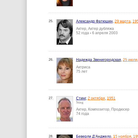
25.
Александр Фатюшин
,
29 марта
,
19
Актер, Актер дубляжа
52 года
6 апреля 2003
•
26.
Надежда Звенигородская
,
25 июля
Актриса
75 лет
27.
Стинг
,
2 октября
,
1951
Sting
Актер, Композитор, Продюсер
74 года
28.
Беверли Д’Анджело
,
15 ноября
,
19