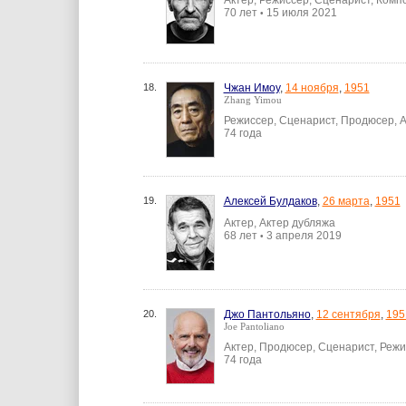
Актер, Режиссер, Сценарист, Комп
70 лет
15 июля 2021
•
18.
Чжан Имоу
,
14 ноября
,
1951
Zhang Yimou
Режиссер, Сценарист, Продюсер, А
74 года
19.
Алексей Булдаков
,
26 марта
,
1951
Актер, Актер дубляжа
68 лет
3 апреля 2019
•
20.
Джо Пантольяно
,
12 сентября
,
195
Joe Pantoliano
Актер, Продюсер, Сценарист, Реж
74 года