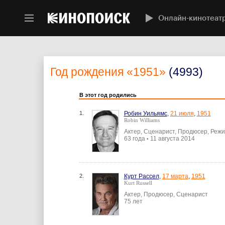
Онлайн-кинотеат
Год рождения
«1951»
(4993)
В этот год родились
1.
Робин Уильямс
,
21 июля
,
1951
Robin Williams
Актер, Сценарист, Продюсер, Реж
63 года
11 августа 2014
•
2.
Курт Рассел
,
17 марта
,
1951
Kurt Russell
Актер, Продюсер, Сценарист
75 лет