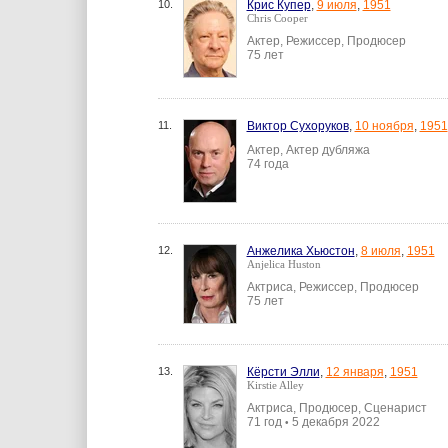
10.
Крис Купер
,
9 июля
,
1951
Chris Cooper
Актер, Режиссер, Продюсер
75 лет
11.
Виктор Сухоруков
,
10 ноября
,
1951
Актер, Актер дубляжа
74 года
12.
Анжелика Хьюстон
,
8 июля
,
1951
Anjelica Huston
Актриса, Режиссер, Продюсер
75 лет
13.
Кёрсти Элли
,
12 января
,
1951
Kirstie Alley
Актриса, Продюсер, Сценарист
71 год
5 декабря 2022
•