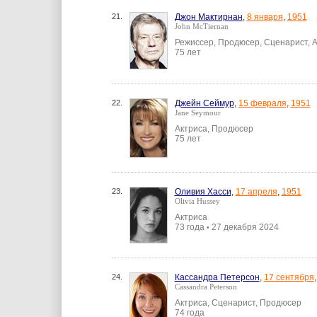
21.
Джон Мактирнан
,
8 января
,
1951
John McTiernan
Режиссер, Продюсер, Сценарист, 
75 лет
22.
Джейн Сеймур
,
15 февраля
,
1951
Jane Seymour
Актриса, Продюсер
75 лет
23.
Оливия Хасси
,
17 апреля
,
1951
Olivia Hussey
Актриса
73 года
27 декабря 2024
•
24.
Кассандра Петерсон
,
17 сентября
Cassandra Peterson
Актриса, Сценарист, Продюсер
74 года