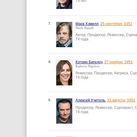
75 лет
7.
Марк Хэмилл
,
25 сентября
,
1951
Mark Hamill
Актер, Продюсер, Режиссер, Сцен
74 года
8.
Кэтрин Бигелоу
,
27 ноября
,
1951
Kathryn Bigelow
Режиссер, Продюсер, Актриса, Сц
74 года
9.
Алексей Учитель
,
31 августа
,
1951
Продюсер, Режиссер, Сценарист, 
74 года