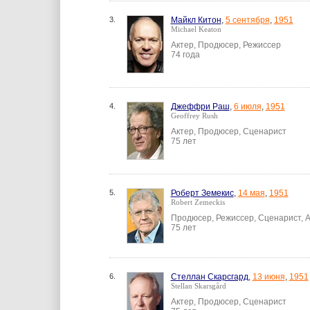
3.
Майкл Китон
,
5 сентября
,
1951
Michael Keaton
Актер, Продюсер, Режиссер
74 года
4.
Джеффри Раш
,
6 июля
,
1951
Geoffrey Rush
Актер, Продюсер, Сценарист
75 лет
5.
Роберт Земекис
,
14 мая
,
1951
Robert Zemeckis
Продюсер, Режиссер, Сценарист, 
75 лет
6.
Стеллан Скарсгард
,
13 июня
,
1951
Stellan Skarsgård
Актер, Продюсер, Сценарист