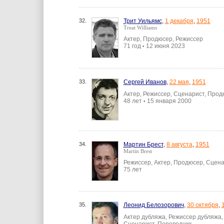
32.
Трит Уильямс
,
1 декабря
,
1951
Treat Williams
Актер, Продюсер, Режиссер
71 год
12 июня 2023
•
33.
Сергей Иванов
,
22 мая
,
1951
Актер, Режиссер, Сценарист, Про
48 лет
15 января 2000
•
34.
Мартин Брест
,
8 августа
,
1951
Martin Brest
Режиссер, Актер, Продюсер, Сцен
75 лет
35.
Леонид Белозорович
,
30 октября
,
Актер дубляжа, Режиссер дубляжа, 