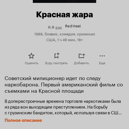
Красная жара
Red Heat
89K
Рейтинг
6.8
Кинопоиска
1988, боевик, комедия, криминал
6.8
США, 1 ч 46 мин, 18+
Оценить
Буду смотреть
Добавить
Еще
Советский милиционер идет по следу 
наркобарона. Первый американский фильм со 
съемками на Красной площади
В доперестроечные времена торговля наркотиками была 
из ряда вон выходящим преступлением. На борьбу 
с грузинским бандитом, который, используя связи в США, 
пытается пристрастить к кокаину советских граждан, 
Полное описание
выходит гроза преступного мира милиционер Иван Данко. 