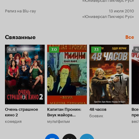
Релиз на Blu-ray
13 июля 2010
«Юниверсал Пикчерс Рус»
Связанные
Все
Рейтинг
Рейтинг
Рейтинг
Р
6.4
7.0
7.1
6
Кинопоиска
Кинопоиска
Кинопоиска
К
6.4
7.0
7.1
6.
Очень страшное
Капитан Пронин:
48 часов
Все
боевик
кино 2
Внук майора
пре
комедия
мультфильм
вес
Пронина