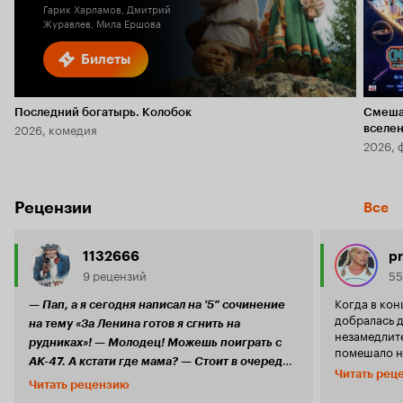
Гарик Харламов, Дмитрий
Журавлев, Мила Ершова
Билеты
Последний богатырь. Колобок
Смеша
2026, комедия
вселе
2026, 
Рецензии
Все
1132666
pr
9 рецензий
55
Когда в кон
— Пап, а я сегодня написал на '5″ сочинение
добралась 
на тему «За Ленина готов я сгнить на
незамедлите
рудниках»! — Молодец! Можешь поиграть с
помешало н
АК-47. А кстати где мама? — Стоит в очереди
довольно с
Читать рец
за талонами на талоны! — Молодец, пусть
действитель
Читать рецензию
'типичный' 
выпьет водки, как придет! А я пока покормлю