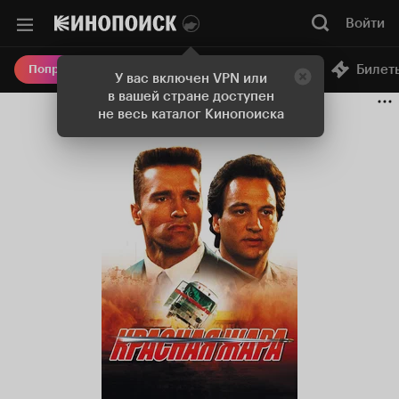
Войти
Онлайн-кинотеатр
Билет
Попробовать Плюс
У вас включен VPN или
в вашей стране доступен
не весь каталог Кинопоиска