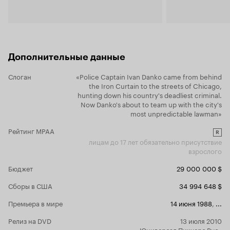
символы 'Ж, Щ, Б, Ъ, ☭ ' и т.п.
Ну а
Rotnegger.
режиссер, 
если говорить серьёзно и отбросить в сторону
данного жан
все комедийные атрибуты, то Красная жара
режиссер по
представляет собой довольно средненький,
съёмочного 
весьма посредственный боевичек про крутого
зритель и п
парня, главным достоинством которого
характерно
Дополнительные данные
является Арни. Но к чему серьёзность? Это
пушек здес
комедия, очень смешная комедия, которую по-
искренност
Слоган
«Police Captain Ivan Danko came from behind
настоящему понять смогут только жители
стрелять, т
the Iron Curtain to the streets of Chicago,
одной шестой части суши. Спасибо, товарищи.
мощными пис
hunting down his country's deadliest criminal.
Пойду дам водки своему медведю.
выстрелов б
Now Danko's about to team up with the city's
зенитных ус
most unpredictable lawman»
огнестрель
схватки бью
Рейтинг MPAA
R
подобных у
лицам до 17 лет обязательно присутствие
человек в л
взрослого
состояние.
штучек, тип
Бюджет
29 000 000 $
монтажа, во
своем перв
Сборы в США
34 994 648 $
динамичный
Премьера в мире
14 июня 1988
,
...
всякими спецэффек
комедийный
Релиз на DVD
13 июля 2010
«Юниверсал Пикчерс Рус»