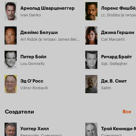
Арнольд Шварценеггер
Лоренс Фишбё
Ivan Danko
Джеймс Белуши
Джина Гершон
Art Ridzik (в титрах: James Belushi)
Cat Manzetti
Питер Бойл
Ричард Брайт
Lou Donnelly
Sgt. Gallagher
Эд О’Росс
Дж.В. Смит
Viktor Rostavili
Salim
Создатели
Все
Уолтер Хилл
Трой Кеннеди-
Режиссёр, Сценарист
Сценарист