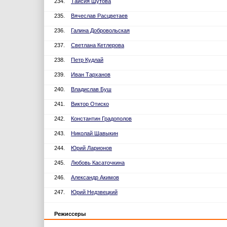
234.
Таисия Шутова
235.
Вячеслав Расцветаев
236.
Галина Добровольская
237.
Светлана Кетлерова
238.
Петр Кудлай
239.
Иван Тарханов
240.
Владислав Буш
241.
Виктор Отиско
242.
Константин Градополов
243.
Николай Шавыкин
244.
Юрий Ларионов
245.
Любовь Касаточкина
246.
Александр Акимов
247.
Юрий Недзвецкий
Режиссеры