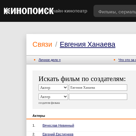
Онлайн-кинотеатр
Связи
/
Евгения Ханаева
Личное дело »
Что это за
Искать фильм по создателям:
создатели фильма
Актеры
1.
Вячеслав Невинный
2.
Евгений Евстигнеев