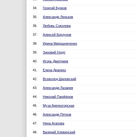
34.
Георгий Бурков
35.
Александр Леньков
36.
Любовь Соколова
37.
Алексей Борзунов
38.
Ирина Мирошниченко
39.
Зиновий Гердт
40.
Игорь Дмитриев
41.
Елена Драпеко
42.
Всеволод Шиловский
43.
Александр Лазарев
44.
Николай Парфёнов
45.
Муза Крепкогорская
46.
Александр Пятков
47.
Нина Агапова
48.
Валерий Хлевинский