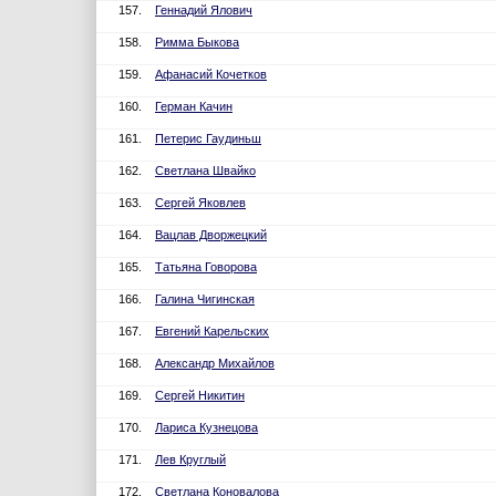
157.
Геннадий Ялович
158.
Римма Быкова
159.
Афанасий Кочетков
160.
Герман Качин
161.
Петерис Гаудиньш
162.
Светлана Швайко
163.
Сергей Яковлев
164.
Вацлав Дворжецкий
165.
Татьяна Говорова
166.
Галина Чигинская
167.
Евгений Карельских
168.
Александр Михайлов
169.
Сергей Никитин
170.
Лариса Кузнецова
171.
Лев Круглый
172.
Светлана Коновалова