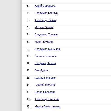
3.
Юрий Саранцев
4.
Владимир Кашпур
5.
Александр Вокач
6.
Михаил Зимин
7.
Владимир Трошин
8.
Марк Прудкин
9.
Владимир Меньшов
10.
Леонид Куравлёв
11.
Владимир Басов
12.
Лев Дуров
13.
Галина Польских
14.
Георгий Милляр
15.
Елена Проклова
16.
Александр Калягин
17.
Мария Виноградова