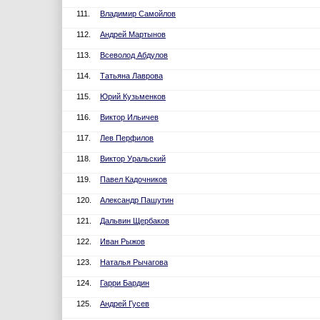
111.
Владимир Самойлов
112.
Андрей Мартынов
113.
Всеволод Абдулов
114.
Татьяна Лаврова
115.
Юрий Кузьменков
116.
Виктор Ильичев
117.
Лев Перфилов
118.
Виктор Уральский
119.
Павел Кадочников
120.
Александр Пашутин
121.
Дальвин Щербаков
122.
Иван Рыжов
123.
Наталья Рычагова
124.
Гарри Бардин
125.
Андрей Гусев