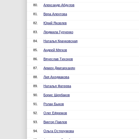
80.
Александр Абдулов
81.
Вера Алентова
82.
Юрий Яковлев
83.
Людмила Гурченко
84.
Наталья Крачковская
85.
Андрей Мягков
86.
Вячеслав Тихонов
87.
Армен Джигарханян
88.
Лия Ахеджакова
89.
Наталья Фатеева
90.
Борис Щербаков
91.
Ролан Быков
92.
Олег Ефремов
93.
Виктор Павлов
94.
Ольга Остроумова