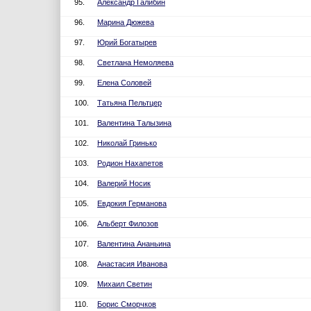
95.
Александр Галибин
96.
Марина Дюжева
97.
Юрий Богатырев
98.
Светлана Немоляева
99.
Елена Соловей
100.
Татьяна Пельтцер
101.
Валентина Талызина
102.
Николай Гринько
103.
Родион Нахапетов
104.
Валерий Носик
105.
Евдокия Германова
106.
Альберт Филозов
107.
Валентина Ананьина
108.
Анастасия Иванова
109.
Михаил Светин
110.
Борис Сморчков