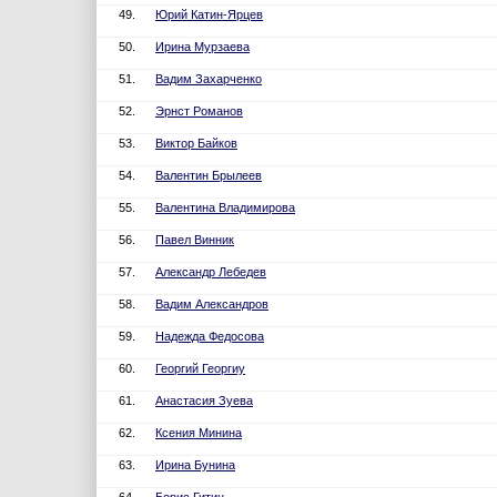
49.
Юрий Катин-Ярцев
50.
Ирина Мурзаева
51.
Вадим Захарченко
52.
Эрнст Романов
53.
Виктор Байков
54.
Валентин Брылеев
55.
Валентина Владимирова
56.
Павел Винник
57.
Александр Лебедев
58.
Вадим Александров
59.
Надежда Федосова
60.
Георгий Георгиу
61.
Анастасия Зуева
62.
Ксения Минина
63.
Ирина Бунина