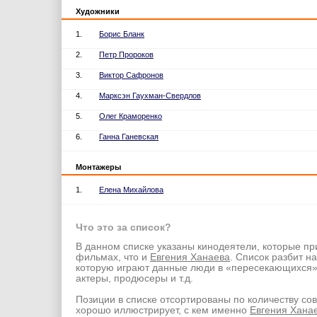
Художники
1.
Борис Бланк
2.
Петр Пророков
3.
Виктор Сафронов
4.
Марксэн Гаухман-Свердлов
5.
Олег Краморенко
6.
Ганна Ганевская
Монтажеры
1.
Елена Михайлова
Что это за список?
В данном списке указаны кинодеятели, которые пр
фильмах, что и
Евгения Ханаева
. Список разбит на
которую играют данные люди в «пересекающихся
актеры, продюсеры и т.д.
Позиции в списке отсортированы по количеству со
хорошо иллюстрирует, с кем именно
Евгения Хана