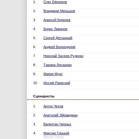
1.
Олег Ефремов
2.
Владимир Меньшов
3.
Алексей Коренев
4.
Борис Ливанов
5.
Сергей Десницкий
6.
Андрей Бенкендорф
7.
Николай Засеев-Руденко
8.
Тамара Лисициан
9.
Мария Муат
10.
Иосиф Раевский
Сценаристы
1.
Антон Чехов
2.
Анатолий Эйрамджан
3.
Валентин Черных
4.
Максим Горький
Maxim Gorky