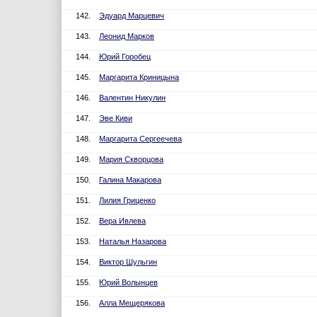
142.
Эдуард Марцевич
143.
Леонид Марков
144.
Юрий Горобец
145.
Маргарита Криницына
146.
Валентин Никулин
147.
Эве Киви
148.
Маргарита Сергеечева
149.
Мария Скворцова
150.
Галина Макарова
151.
Лилия Гриценко
152.
Вера Ивлева
153.
Наталья Назарова
154.
Виктор Шульгин
155.
Юрий Волынцев
156.
Алла Мещерякова