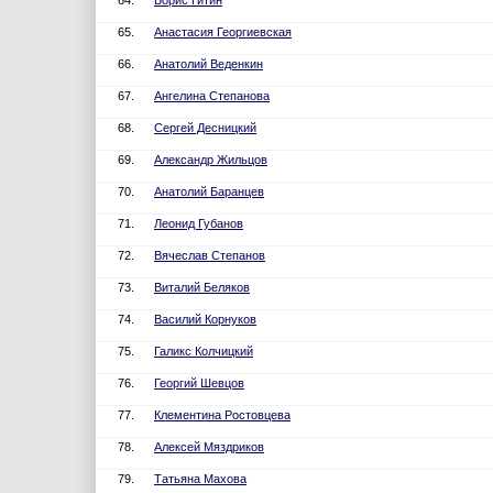
64.
Борис Гитин
65.
Анастасия Георгиевская
66.
Анатолий Веденкин
67.
Ангелина Степанова
68.
Сергей Десницкий
69.
Александр Жильцов
70.
Анатолий Баранцев
71.
Леонид Губанов
72.
Вячеслав Степанов
73.
Виталий Беляков
74.
Василий Корнуков
75.
Галикс Колчицкий
76.
Георгий Шевцов
77.
Клементина Ростовцева
78.
Алексей Мяздриков
79.
Татьяна Махова