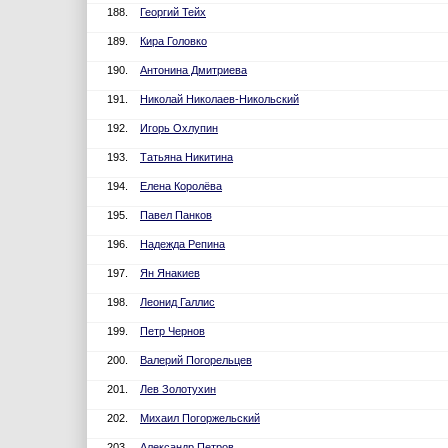
188.
Георгий Тейх
189.
Кира Головко
190.
Антонина Дмитриева
191.
Николай Николаев-Никольский
192.
Игорь Охлупин
193.
Татьяна Никитина
194.
Елена Королёва
195.
Павел Панков
196.
Надежда Репина
197.
Ян Янакиев
198.
Леонид Галлис
199.
Петр Чернов
200.
Валерий Погорельцев
201.
Лев Золотухин
202.
Михаил Погоржельский
203.
Александр Петров