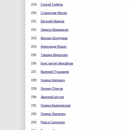
219.
Сергей Сибель
220.
Станислав Михин
221.
Евгений Марков
222.
Лариса Маркарьян
223.
Михаил Болдуман
224.
Александр Юшин
225.
Тамара Миронова
226.
Константин Михайлов
227.
Валерий Пушкарев
228.
Галина Ковганич
229.
Леонид Платов
230.
Дмитрий Шутов
231.
Галина Калиновская
232.
Галина Левченко
233.
Раиса Сазонова