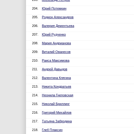
204.
Юрий Потемкин
205.
Родион Александров
206.
Валерия Дементьева
207.
Юрий Рудченко
208.
Мария Андрианова
209.
Виталий Ованесов
210.
Раиса Максимова
211.
Андрей Давыдов
212.
Валентина Клягина
213.
Никита Кондратьев
214.
Неонила Гнеповская
215.
Николай Бриллинг
216.
Григорий Михайлов
217.
Татьяна Забродина
218.
Глеб Плаксин