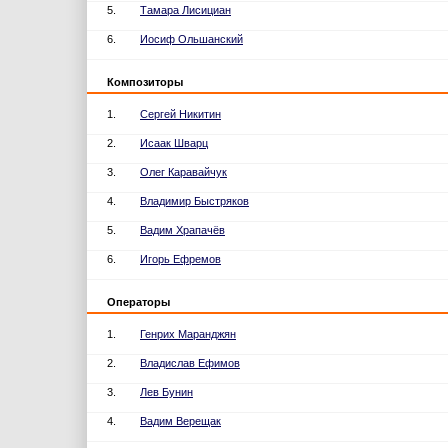
5.
Тамара Лисициан
6.
Иосиф Ольшанский
Композиторы
1.
Сергей Никитин
2.
Исаак Шварц
3.
Олег Каравайчук
4.
Владимир Быстряков
5.
Вадим Храпачёв
6.
Игорь Ефремов
Операторы
1.
Генрих Маранджян
2.
Владислав Ефимов
3.
Лев Бунин
4.
Вадим Верещак