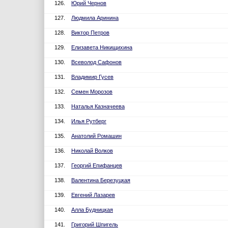
126.
Юрий Чернов
127.
Людмила Аринина
128.
Виктор Петров
129.
Елизавета Никищихина
130.
Всеволод Сафонов
131.
Владимир Гусев
132.
Семен Морозов
133.
Наталья Казначеева
134.
Илья Рутберг
135.
Анатолий Ромашин
136.
Николай Волков
137.
Георгий Епифанцев
138.
Валентина Березуцкая
139.
Евгений Лазарев
140.
Алла Будницкая
141.
Григорий Шпигель