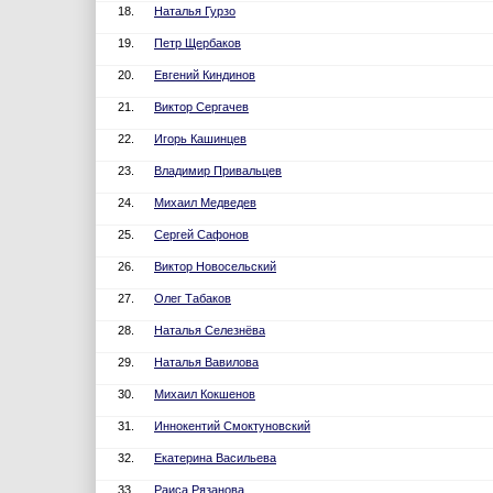
18.
Наталья Гурзо
19.
Петр Щербаков
20.
Евгений Киндинов
21.
Виктор Сергачев
22.
Игорь Кашинцев
23.
Владимир Привальцев
24.
Михаил Медведев
25.
Сергей Сафонов
26.
Виктор Новосельский
27.
Олег Табаков
28.
Наталья Селезнёва
29.
Наталья Вавилова
30.
Михаил Кокшенов
31.
Иннокентий Смоктуновский
32.
Екатерина Васильева
33.
Раиса Рязанова