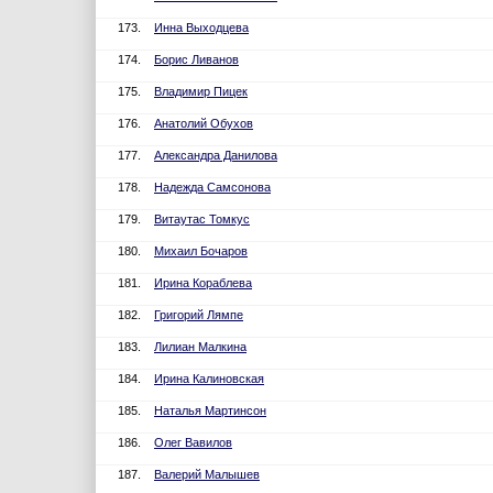
173.
Инна Выходцева
174.
Борис Ливанов
175.
Владимир Пицек
176.
Анатолий Обухов
177.
Александра Данилова
178.
Надежда Самсонова
179.
Витаутас Томкус
180.
Михаил Бочаров
181.
Ирина Кораблева
182.
Григорий Лямпе
183.
Лилиан Малкина
184.
Ирина Калиновская
185.
Наталья Мартинсон
186.
Олег Вавилов
187.
Валерий Малышев