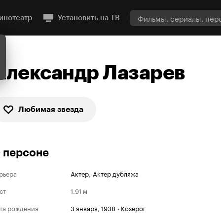
инотеатр
Установить на ТВ
Александр Лазарев
Любимая звезда
 персоне
рьера
Актер
,
Актер дубляжа
ст
1.91 м
та рождения
3 января
,
1938
•
Козерог