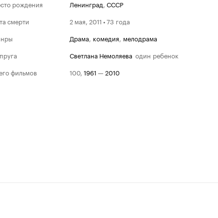
сто рождения
Ленинград
,
СССР
та смерти
2 мая, 2011 • 73 года
анры
драма
,
комедия
,
мелодрама
пруга
Светлана Немоляева
один ребенок
его фильмов
100
,
1961
—
2010