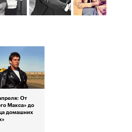
преля: От
го Макса» до
ща домашних
х»