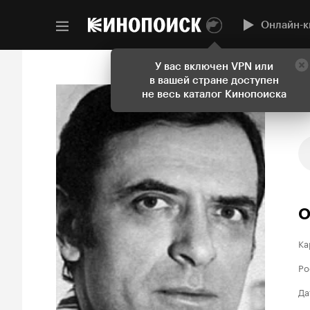
Онлайн-к
У вас включен VPN или
в вашей стране доступен
не весь каталог Кинопоиска
О
Ка
Ро
Да