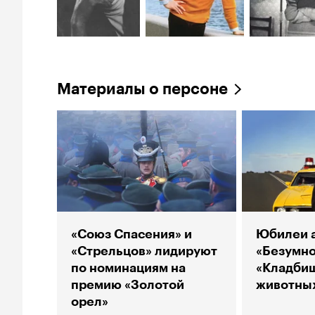
Материалы о персоне
«Союз Спасения» и
Юбилеи а
«Стрельцов» лидируют
«Безумно
по номинациям на
«Кладби
премию «Золотой
животны
орел»