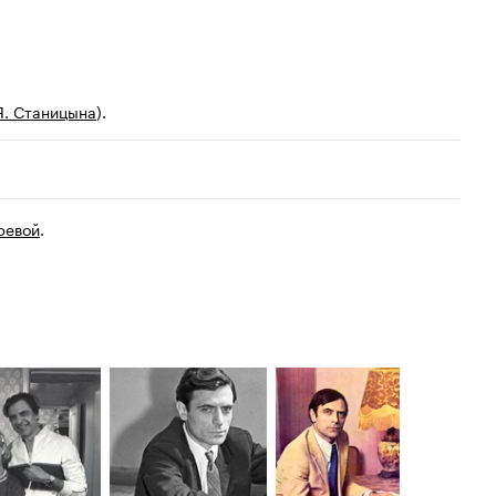
Я. Станицына
).
ревой
.