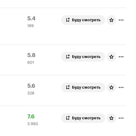
Рейтинг
189
5.4
Буду смотреть
189
Кинопоиска
оценок
5.4
Рейтинг
601
5.8
Буду смотреть
601
Кинопоиска
оценка
5.8
Рейтинг
328
5.6
Буду смотреть
328
Кинопоиска
оценок
5.6
Рейтинг
3
7.6
Буду смотреть
3 993
Кинопоиска
993
7.6
оценки