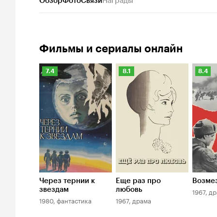
Обзор
Фото
Связи
Награды
Фильмы и сериалы онлайн
Рейтинг
Рейтинг
Рейти
7.4
8.1
8.4
Кинопоиска
Кинопоиска
Киноп
7.4
8.1
8.4
Через тернии к
Еще раз про
Возме
звездам
любовь
1967, д
1980, фантастика
1967, драма