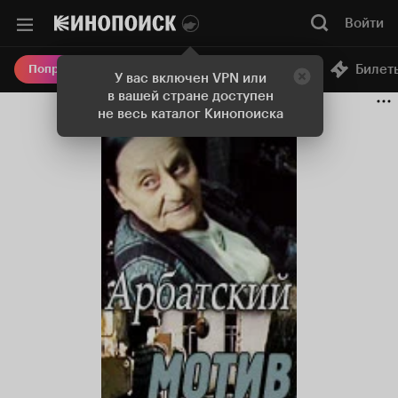
Войти
Онлайн-кинотеатр
Билет
Попробовать Плюс
У вас включен VPN или
в вашей стране доступен
не весь каталог Кинопоиска