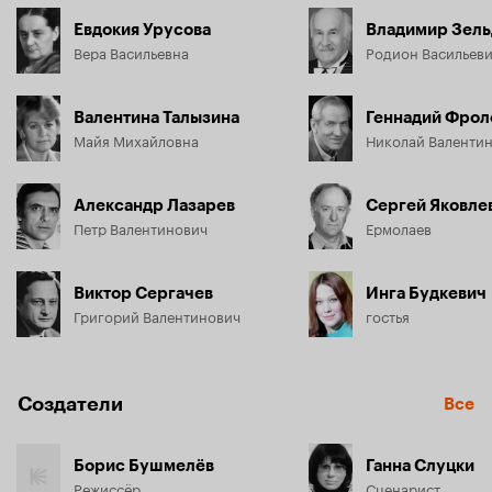
Евдокия Урусова
Владимир Зель
Вера Васильевна
Родион Васильев
Валентина Талызина
Геннадий Фрол
Майя Михайловна
Николай Валенти
Александр Лазарев
Сергей Яковле
Петр Валентинович
Ермолаев
Виктор Сергачев
Инга Будкевич
Григорий Валентинович
гостья
Создатели
Все
Борис Бушмелёв
Ганна Слуцки
Режиссёр
Сценарист