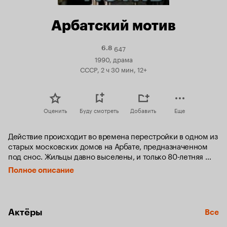
Арбатский мотив
647
Рейтинг
6.8
Кинопоиска
1990, драма
6.8
СССР, 2 ч 30 мин, 12+
Оценить
Буду смотреть
Добавить
Еще
Действие происходит во времена перестройки в одном из 
старых московских домов на Арбате, предназначенном 
под снос. Жильцы давно выселены, и только 80-летняя 
Вера Васильевна не хочет уезжать, утверждая, что в этом 
Полное описание
доме бывали Есенин, Маяковский, Булгаков...
Актёры
Все