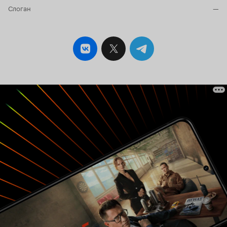
Слоган
—