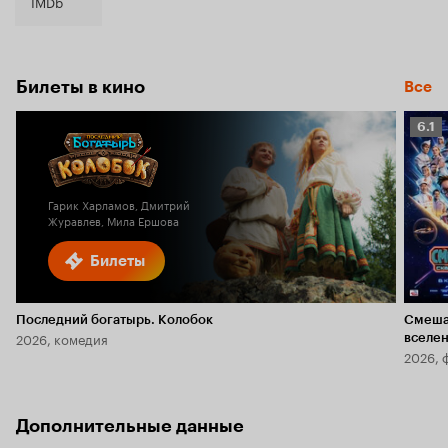
6.8
IMDb
Билеты в кино
Все
Рейт
6.1
Кино
6.1
Гарик Харламов, Дмитрий
Журавлев, Мила Ершова
Билеты
Последний богатырь. Колобок
Смеша
2026, комедия
вселе
2026, 
Дополнительные данные