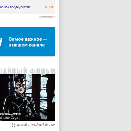
ос как предчувствие
03.09
премьеры
возвращается
eturns, 1992
другой случайный фильм