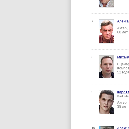
7.
Алекса
Актер,
68 лет
8.
Михаил
Сценар
Композ
52 год
9.
Карл Г
Karl Gl
Актер
38 лет
10.
Алекс 