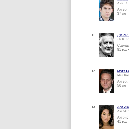
Alex D. 
Актер
37 лет
11.
Дж.Р.Р.
J.R.R. T
Сценар
81 год
12.
Мэтт Р
Matt Ros
Актер,
56 лет
13.
Аса Ак
Asa Akir
Актрис
41 год