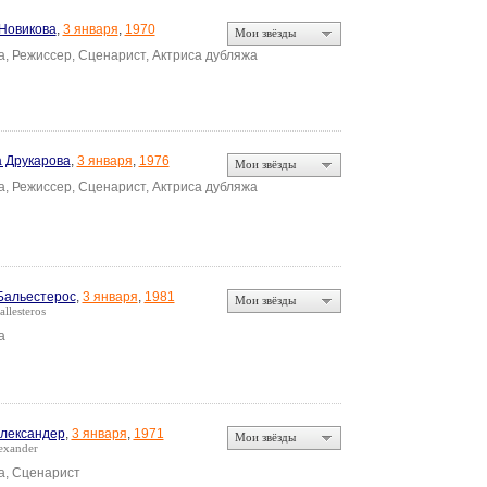
Новикова
,
3 января
,
1970
Мои звёзды
а, Режиссер, Сценарист, Актриса дубляжа
 Друкарова
,
3 января
,
1976
Мои звёзды
а, Режиссер, Сценарист, Актриса дубляжа
Бальестерос
,
3 января
,
1981
Мои звёзды
llesteros
а
лександер
,
3 января
,
1971
Мои звёзды
exander
а, Сценарист