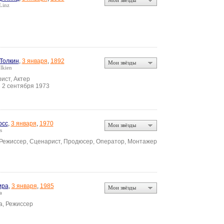
Мои звёзды
Linz
 Толкин
,
3 января
,
1892
Мои звёзды
olkien
ист, Актер
2 сентября 1973
•
осс
,
3 января
,
1970
Мои звёзды
s
 Режиссер, Сценарист, Продюсер, Оператор, Монтажер
ира
,
3 января
,
1985
Мои звёзды
a
а, Режиссер