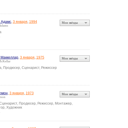
 Адамс
,
3 января
,
1994
Мои звёзды
 Adams
а
а
 Маккеллар
,
3 января
,
1975
Мои звёзды
McKellar
а, Продюсер, Сценарист, Режиссер
рмон
,
3 января
,
1973
Мои звёзды
rmon
 Сценарист, Продюсер, Режиссер, Монтажер,
ор, Художник
а