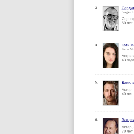
3.
Сердж
Sergio L
Сценар
60 лет
4.
Кэти М
Katie M
Актрис
43 год
5.
Данила
Актер
40 лет
6.
Владим
Актер,
78 лет