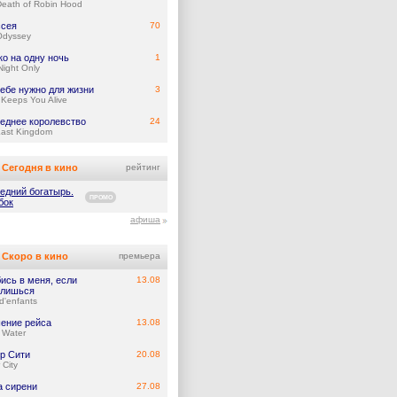
eath of Robin Hood
сея
70
Odyssey
ко на одну ночь
1
ight Only
тебе нужно для жизни
3
Keeps You Alive
еднее королевство
24
Last Kingdom
Сегодня в кино
рейтинг
едний богатырь.
ПРОМО
бок
афиша
Скоро в кино
премьера
ись в меня, если
13.08
лишься
d'enfants
ение рейса
13.08
 Water
р Сити
20.08
 City
а сирени
27.08