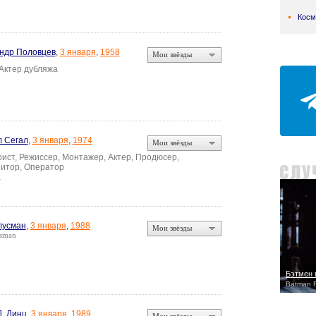
Косм
ндр Половцев
,
3 января
,
1958
Мои звёзды
 Актер дубляжа
 Сегал
,
3 января
,
1974
Мои звёзды
ист, Режиссер, Монтажер, Актер, Продюсер,
итор, Оператор
а
лусман
,
3 января
,
1988
Мои звёзды
usman
Бэтмен 
Batman R
Д. Линц
,
3 января
,
1989