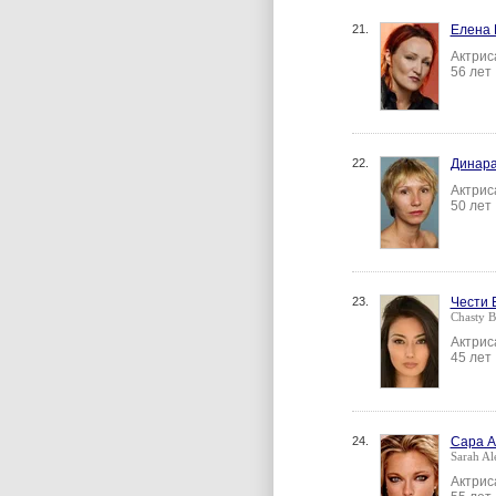
21.
Елена 
Актрис
56 лет
22.
Динара
Актрис
50 лет
23.
Чести 
Chasty Ba
Актрис
45 лет
24.
Сара А
Sarah Al
Актрис