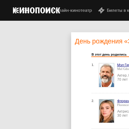
Онлайн-кинотеатр
Билеты в 
День рождения
«
В этот день родились
1.
Мэл Ги
Mel Gib
Актер,
70 лет
2.
Флоре
Florence
Актрис
30 лет