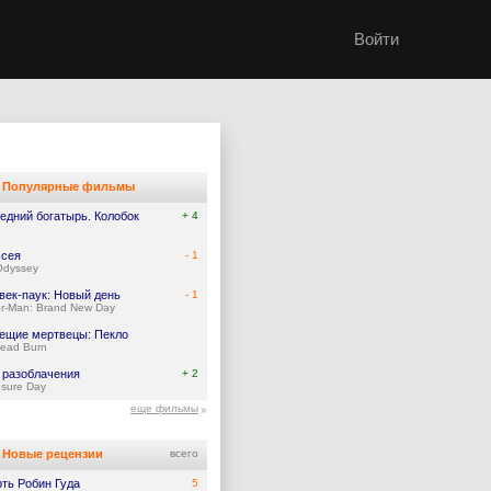
Войти
Популярные фильмы
едний богатырь. Колобок
+ 4
сея
- 1
Odyssey
век-паук: Новый день
- 1
er-Man: Brand New Day
ещие мертвецы: Пекло
Dead Burn
 разоблачения
+ 2
osure Day
еще фильмы
Новые рецензии
всего
ть Робин Гуда
5