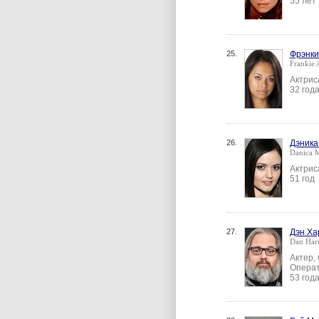
55 лет
25.
Фрэнки
Frankie
Актрис
32 год
26.
Дэника
Danica 
Актрис
51 год
27.
Дэн Ха
Dan Ha
Актер,
Операт
53 год