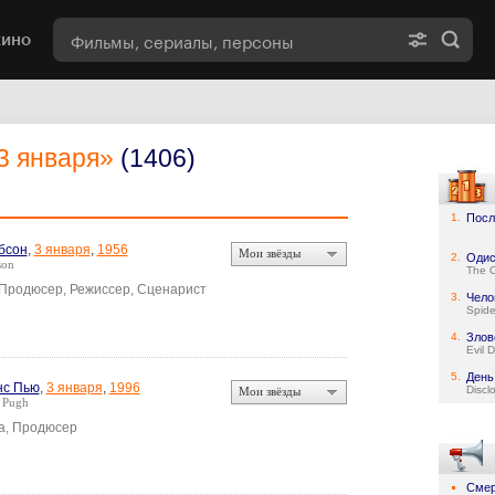
кино
3 января»
(1406)
1.
Посл
бсон
,
3 января
,
1956
Мои звёзды
2.
Одис
son
The 
 Продюсер, Режиссер, Сценарист
3.
Чело
Spid
4.
Злов
Evil 
5.
День
нс Пью
,
3 января
,
1996
Discl
Мои звёзды
 Pugh
а, Продюсер
Смер