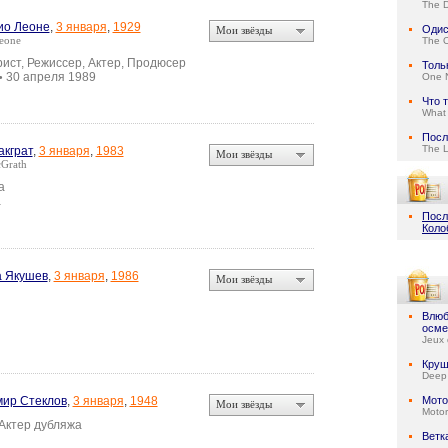
The D
ио Леоне
,
3 января
,
1929
Одис
Мои звёзды
eone
The 
ист, Режиссер, Актер, Продюсер
Толь
30 апреля 1989
One N
•
Что 
What 
Посл
The 
акграт
,
3 января
,
1983
Мои звёзды
cGrath
а
а
Посл
Коло
 Якушев
,
3 января
,
1986
Мои звёзды
Влюб
осме
Jeux 
Круш
Deep
ир Стеклов
,
3 января
,
1948
Мото
Мои звёзды
Motor
 Актер дубляжа
Ветк