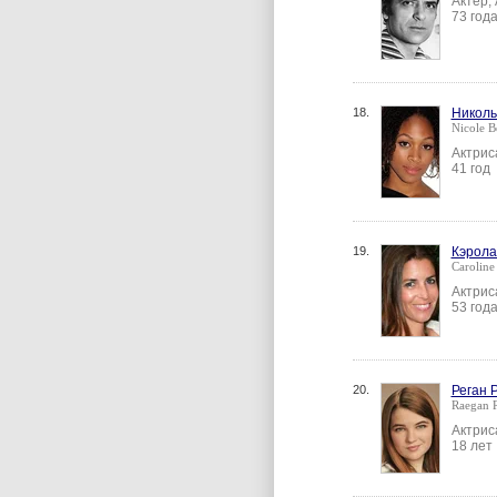
Актер,
73 год
18.
Николь
Nicole B
Актрис
41 год
19.
Кэрола
Caroline
Актрис
53 год
20.
Реган 
Raegan 
Актрис
18 лет