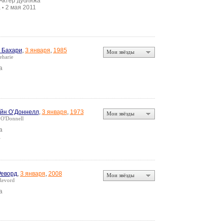
 Актер дубляжа
а
2 мая 2011
•
 Бахари
,
3 января
,
1985
Мои звёзды
eharie
а
йн О’Доннелл
,
3 января
,
1973
Мои звёзды
 O'Donnell
а
а
Реворд
,
3 января
,
2008
Мои звёзды
Revord
а