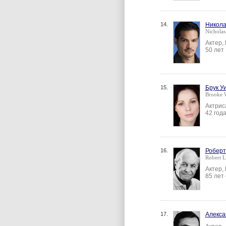
14.
Никола
Nicholas
Актер,
50 лет
15.
Брук У
Brooke W
Актрис
42 год
16.
Роберт
Robert L
Актер,
85 лет
17.
Алекса