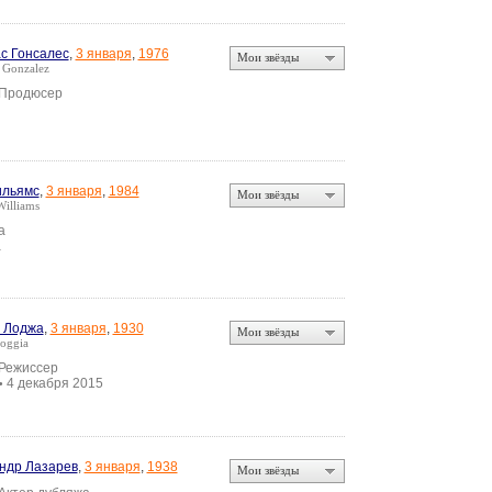
с Гонсалес
,
3 января
,
1976
Мои звёзды
 Gonzalez
 Продюсер
ильямс
,
3 января
,
1984
Мои звёзды
illiams
а
а
 Лоджа
,
3 января
,
1930
Мои звёзды
oggia
 Режиссер
4 декабря 2015
•
ндр Лазарев
,
3 января
,
1938
Мои звёзды