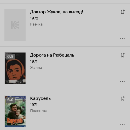
Доктор Жуков, на выезд!
1972
Раечка
Дорога на Рюбецаль
Рейтинг
6.8
1971
Кинопоиска
Жанна
6.8
Карусель
Рейтинг
6.9
1971
Кинопоиска
Поленька
6.9