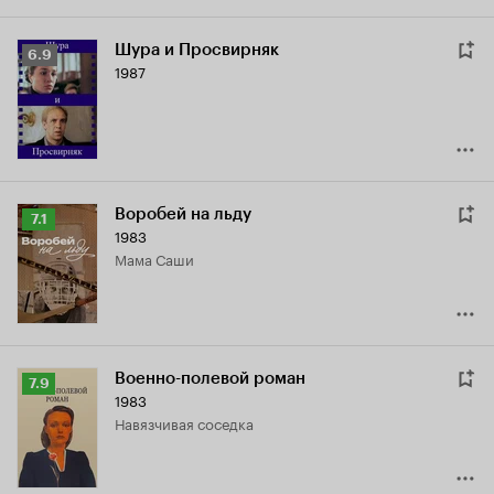
Шура и Просвирняк
Рейтинг
6.9
1987
Кинопоиска
6.9
Воробей на льду
Рейтинг
7.1
1983
Кинопоиска
мама Саши
7.1
Военно-полевой роман
Рейтинг
7.9
1983
Кинопоиска
навязчивая соседка
7.9