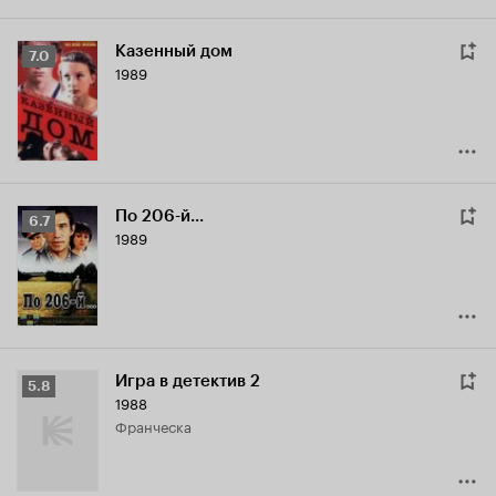
Казенный дом
Рейтинг
7.0
1989
Кинопоиска
7.0
По 206-й...
Рейтинг
6.7
1989
Кинопоиска
6.7
Игра в детектив 2
Рейтинг
5.8
1988
Кинопоиска
Франческа
5.8