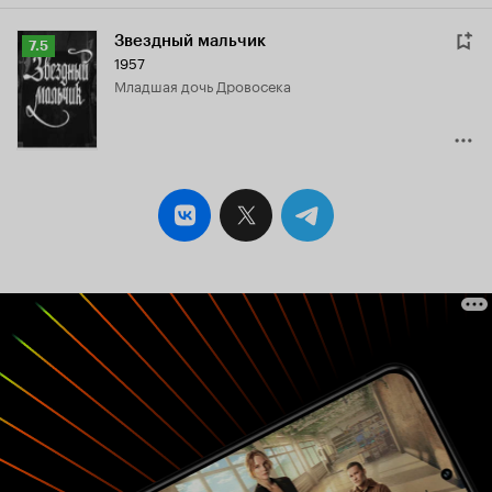
Звездный мальчик
Рейтинг
7.5
1957
Кинопоиска
младшая дочь Дровосека
7.5