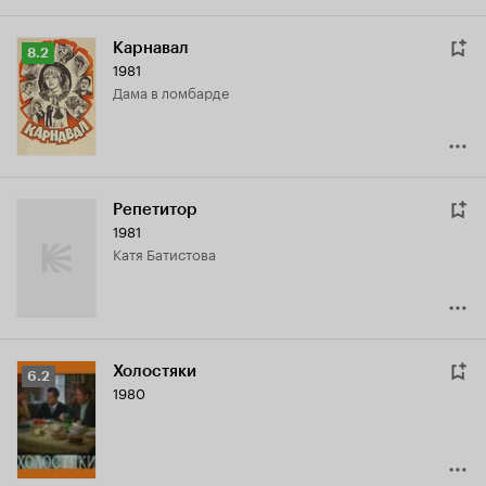
Карнавал
Рейтинг
8.2
1981
Кинопоиска
дама в ломбарде
8.2
Репетитор
1981
Катя Батистова
Холостяки
Рейтинг
6.2
1980
Кинопоиска
6.2