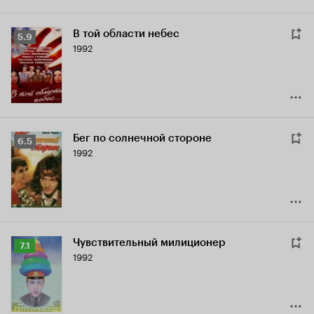
В той области небес
Рейтинг
5.9
1992
Кинопоиска
5.9
Бег по солнечной стороне
Рейтинг
6.5
1992
Кинопоиска
6.5
Чувствительный милиционер
Рейтинг
7.1
1992
Кинопоиска
7.1