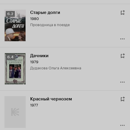
Старые долги
Рейтинг
6.2
1980
Кинопоиска
проводница в поезде
6.2
Дачники
Рейтинг
6.4
1979
Кинопоиска
Дудакова Ольга Алексеевна
6.4
Красный чернозем
1977