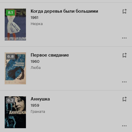
Когда деревья были большими
Рейтинг
8.1
1961
Кинопоиска
Нюрка
8.1
Первое свидание
Рейтинг
6.8
1960
Кинопоиска
Люба
6.8
Аннушка
Рейтинг
6.2
1959
Кинопоиска
Граната
6.2