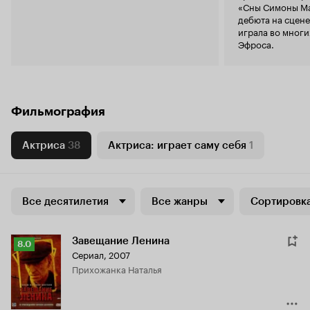
«Сны Симоны Ма
дебюта на сцене
играла во многи
Эфроса.
Фильмография
Актриса
38
Актриса: играет саму себя
1
Все десятилетия
Все жанры
Сортировка
Завещание Ленина
Рейтинг
8.0
Сериал, 2007
Кинопоиска
прихожанка Наталья
8.0