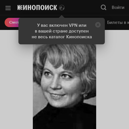
Войти
Онлайн-кинотеатр
Билеты в 
Смотреть кино
У вас включен VPN или
в вашей стране доступен
не весь каталог Кинопоиска