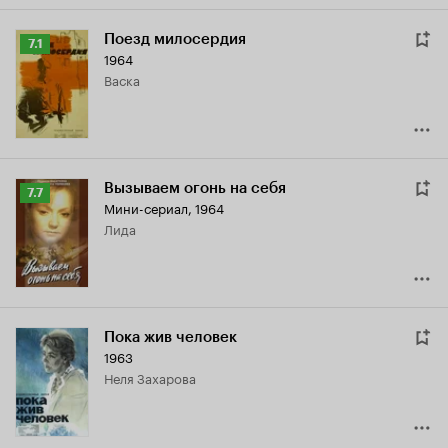
Поезд милосердия
Рейтинг
7.1
1964
Кинопоиска
Васка
7.1
Вызываем огонь на себя
Рейтинг
7.7
Мини-сериал, 1964
Кинопоиска
Лида
7.7
Пока жив человек
1963
Неля Захарова