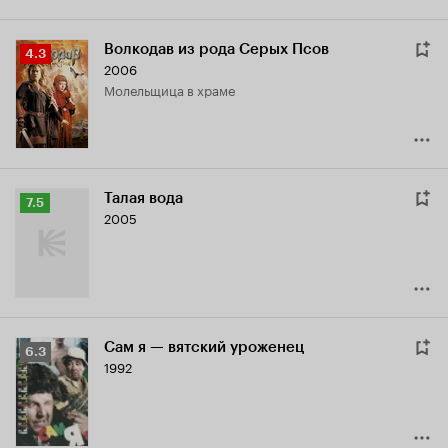
Волкодав из рода Серых Псов
Рейтинг
4.3
2006
Кинопоиска
молельщица в храме
4.3
Талая вода
Рейтинг
7.5
2005
Кинопоиска
7.5
Сам я — вятский уроженец
Рейтинг
6.3
1992
Кинопоиска
6.3