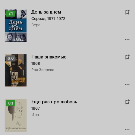
День за днем
Рейтинг
7.1
Сериал, 1971–1972
Кинопоиска
Вера
7.1
Наши знакомые
Рейтинг
6.6
1968
Кинопоиска
Рая Зверева
6.6
Еще раз про любовь
Рейтинг
8.1
1967
Кинопоиска
Ира
8.1