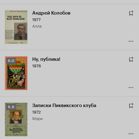
Андрей Колобов
1977
Алла
Ну, публика!
Рейтинг
6.0
1976
Кинопоиска
6.0
Записки Пиквикского клуба
Рейтинг
6.8
1972
Кинопоиска
Мэри
6.8