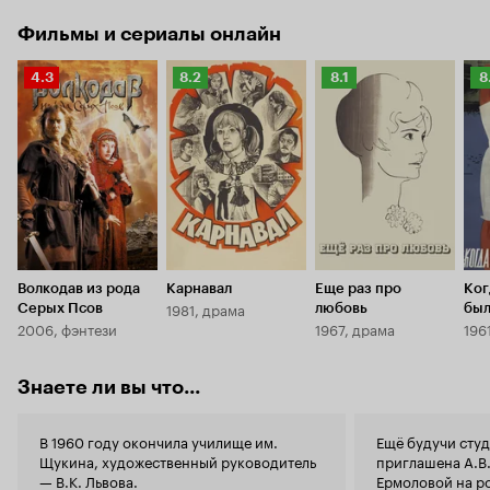
Фильмы и сериалы онлайн
Рейтинг
Рейтинг
Рейтинг
Р
4.3
8.2
8.1
8
Кинопоиска
Кинопоиска
Кинопоиска
К
4.3
8.2
8.1
8.
Волкодав из рода
Карнавал
Еще раз про
Ког
1981, драма
Серых Псов
любовь
был
2006, фэнтези
1967, драма
196
Знаете ли вы что...
В 1960 году окончила училище им.
Ещё будучи студ
Щукина, художественный руководитель
приглашена А.В.
— В.К. Львова.
Ермоловой на р