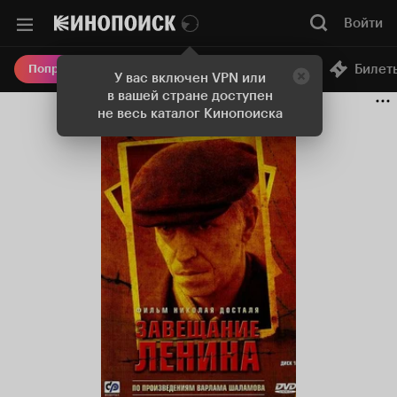
Войти
Онлайн-кинотеатр
Билет
Попробовать Плюс
У вас включен VPN или
в вашей стране доступен
не весь каталог Кинопоиска