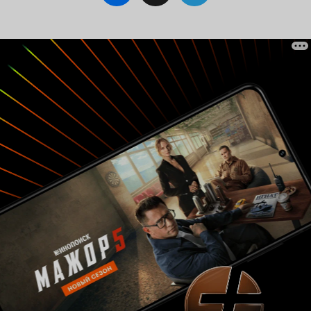
И такими блатари показаны, например, в
фильме «Холодное лето пятьдесят третьего»,
или в недавнем сериале «Отрыв», если
говорить о современном кинематографе. А
блатные у Досталя – это не блатари, а, скорее,
карикатурная пародия на них! Просто,
пародия, в подобных случаях, может быть
талантливой и, соответственно, смешной, как,
например, в «Джентльменах удачи», а может –
бездарной и скучной, как в «Завещании
Ленина». Хочется обратить внимание и на
наплевательское отношение создателей
сериала к деталям – этим важнейшим
компонентам в передаче специфической
атмосферы. Показать просто мужиков в
телогрейках, бродящих по снегу, среди
колючей проволоки – это ещё не значит,
показать колымский лагерь!.. Например, на
картине В. Сурикова «Боярыня Морозова» есть
юродивый, сидящий босым на снегу. Чтобы
быть выразительным в деталях, художник
создавал этот образ – буквально по частям:
голову писал с одного натурщика, тело – с
другого. И когда Суриков дошёл до босых
ступней на снегу, то, натерев натурщику ноги