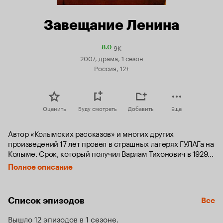
Завещание Ленина
9K
Рейтинг
8.0
Кинопоиска
2007, драма, 1 сезон
8.0
Россия, 12+
Оценить
Буду смотреть
Добавить
Еще
Автор «Колымских рассказов» и многих других 
произведений 17 лет провел в страшных лагерях ГУЛАГа на 
Колыме. Срок, который получил Варлам Тихонович в 1929 
году, был за распространение письма Ленина съезду, в 
Полное описание
котором тот критикует Сталина. В наше время это письмо 
называют «завещанием Ленина»…
Список эпизодов
Все
Вышло 12 эпизодов в 1 сезоне