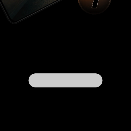
водкой, заставил его… разутым сидеть на
снегу, чтобы видеть и в точности запечатлеть,
как корчится его стопа от холода! Так вот, по
описанию Шаламова, зимой на Колыме морозы
доходили до 50-60 градусов и при таких
морозах – плевок налету замерзает! Поэтому
режиссёр и художник должны были
максимально заострить внимание на том,
чтобы суметь визуально передать зрителю эти
термические ощущения, например,
невероятно густым паром изо рта, надрывным
хрипом, переходящим в кашель, покраснением
кожи лица и т.п. А что мы видим? Заключённые
ни то, что не кутаются в телогрейки – в
некоторых эпизодах просто ходят
нараспашку..! А возьмём, к примеру, для
сравнения, эпизод со сгущёнкой (у Шаламова
это очерк «Сгущённое молоко», у Досталя – 8
серия). В оригинале, беседа Шаламова с
Шестаковым, склоняющим первого к лже-
побегу, проходит на фоне взрывов, от которых
содрогается земля («это готовили грунт для
ночной смены»). При этом Шаламов задирает
штаны и показывает красные цинготные язвы.
А поедание заветной сгущёнки – происходит в