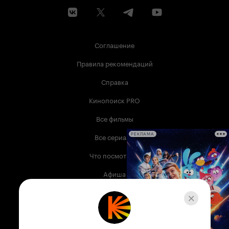
бараке на глазах у десятка голодных зеков,
которые не могут «не смотреть на пищу,
исчезающую во рту другого человека». Но ни
взрывов, ни цинготных язв, ни десятка
Соглашение
голодных глаз мы не видим в этом эпизоде
сериала, а видим лишь примитивный диалог
Правила рекомендаций
двух в фуфайках нараспашку (!) мужиков, на
фоне бревенчатой стены, и поедание одним из
Справка
них сгущёнки! Для того, чтобы создать хоть
какую-нибудь видимость достоверности,
Кинопоиск PRO
Капустин, изображающий голодного
Шаламова, самым неприличным образом сосёт
Все фильмы
обмазанный сгущёнкой палец… Такова по
уровню художественности эта
Все сериалы
РЕКЛАМА
горе-«экранизация», соответствующая,
впрочем, и сценарной композиции сериала:
Что посмотреть
создатели не смогли придумать ничего
интереснее, чем тупо от начала до конца
Афиша
показать нам биографию Шаламова. А уж в
этой показушной сериальной 'биографии'
Музыка
сыскалось место и для капризных,
избалованных революционеров и для
Телепрограмма
толстомордых лагерных начальников –
сволочей (разумеется!) наиглупейшего вида.
Книги