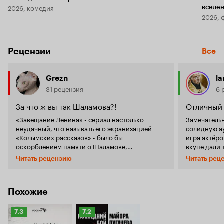
2026, комедия
вселе
2026, 
Рецензии
Все
Grezn
la
31 рецензия
6 
За что ж вы так Шаламова?!
Отличный 
«Завещание Ленина» - сериал настолько
Замечатель
неудачный, что называть его экранизацией
солидную а
«Колымских рассказов» - было бы
игра актёро
оскорблением памяти о Шаламове,
вкупе дали 
неуважение к классику! Естественно,
Подбор акт
Читать рецензию
Читать рец
огромную массу восторженных откликов на
игра Игоря 
сериал я бы объяснил не иначе как
Актёры про
отсутствием вкуса у подавляющего
своего геро
большинства российских зрителей. Впрочем,
очень точно и чё
Похожие
такое качество – не удивляет… Всё-таки,
тем, кто вы
снимал сериал ни кто иной, как Николай
Были ли мы.
Рейтинг
Рейтинг
7.3
7.2
Досталь – режиссёр, который характерен тем,
протокола, 
Кинопоиска
Кинопоиска