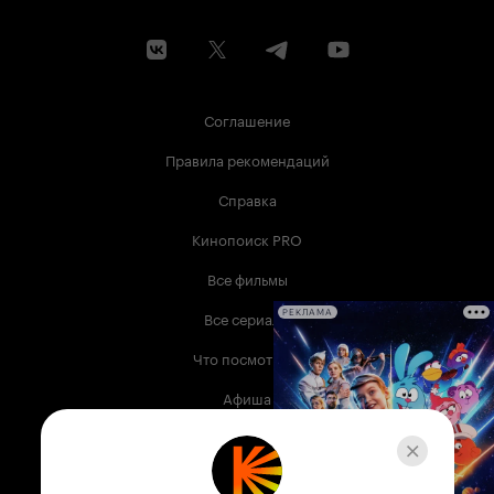
Соглашение
Правила рекомендаций
Справка
Кинопоиск PRO
Все фильмы
Все сериалы
РЕКЛАМА
Что посмотреть
Афиша
Музыка
Телепрограмма