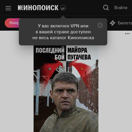
Войти
Онлайн-кинотеатр
Билет
Попробовать Плюс
У вас включен VPN или
в вашей стране доступен
не весь каталог Кинопоиска