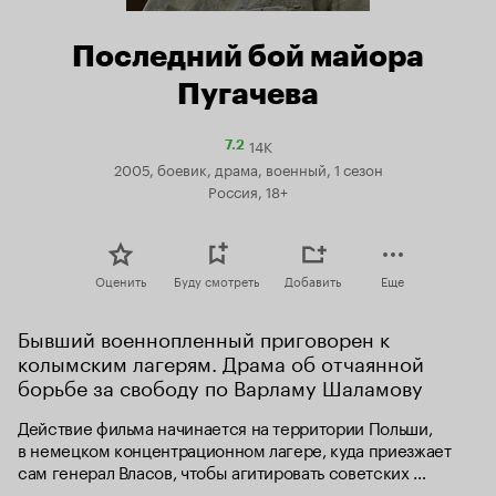
Последний бой майора
Пугачева
14K
Рейтинг
7.2
Кинопоиска
2005, боевик, драма, военный, 1 сезон
7.2
Россия, 18+
Оценить
Буду смотреть
Добавить
Еще
Бывший военнопленный приговорен к 
колымским лагерям. Драма об отчаянной 
борьбе за свободу по Варламу Шаламову
Действие фильма начинается на территории Польши, 
в немецком концентрационном лагере, куда приезжает 
сам генерал Власов, чтобы агитировать советских 
военнопленных вступать в «Национальную 