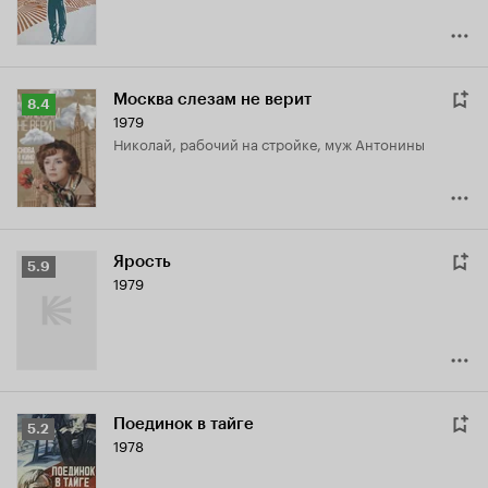
Москва слезам не верит
Рейтинг
8.4
1979
Кинопоиска
Николай, рабочий на стройке, муж Антонины
8.4
Ярость
Рейтинг
5.9
1979
Кинопоиска
5.9
Поединок в тайге
Рейтинг
5.2
1978
Кинопоиска
5.2