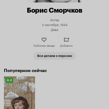
Борис Сморчков
Актер
3 сентября, 1944
Дева
Любимая звезда
Добавить
Все детали о персоне
Популярное сейчас
Рейтинг
8.4
Кинопоиска
8.4