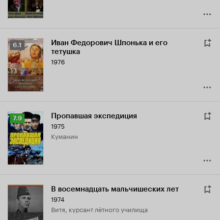
Иван Федорович Шпонька и его
Рейтинг
6.1
тетушка
Кинопоиска
1976
6.1
Пропавшая экспедиция
Рейтинг
7.9
1975
Кинопоиска
Куманин
7.9
В восемнадцать мальчишеских лет
1974
Витя, курсант лётного училища