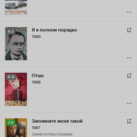
Я в полном порядке
Рейтинг
6.1
1989
Кинопоиска
6.1
Отцы
Рейтинг
6.9
1988
Кинопоиска
6.9
Запомните меня такой
Рейтинг
7.8
1987
Кинопоиска
заместитель Киреева
7.8