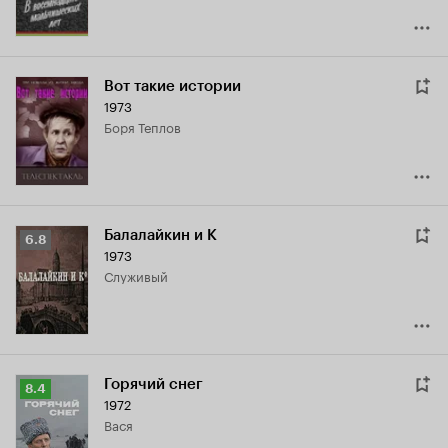
Вот такие истории
1973
Боря Теплов
Балалайкин и К
Рейтинг
6.8
1973
Кинопоиска
служивый
6.8
Горячий снег
Рейтинг
8.4
1972
Кинопоиска
Вася
8.4