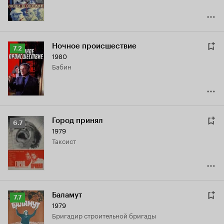
Ночное происшествие
Рейтинг
7.2
1980
Кинопоиска
Бабин
7.2
Город принял
Рейтинг
6.7
1979
Кинопоиска
таксист
6.7
Баламут
Рейтинг
7.7
1979
Кинопоиска
бригадир строительной бригады
7.7