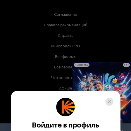
Соглашение
Правила рекомендаций
Справка
Кинопоиск PRO
Все фильмы
Все сериалы
РЕКЛАМА
Что посмотреть
Афиша
Музыка
Телепрограмма
Книги
Войдите в профиль
Служба поддержки