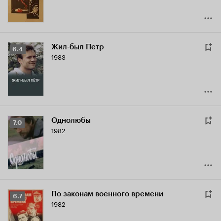
Жил-был Петр
Рейтинг
6.4
1983
Кинопоиска
6.4
Однолюбы
Рейтинг
7.0
1982
Кинопоиска
7.0
По законам военного времени
Рейтинг
6.7
1982
Кинопоиска
6.7