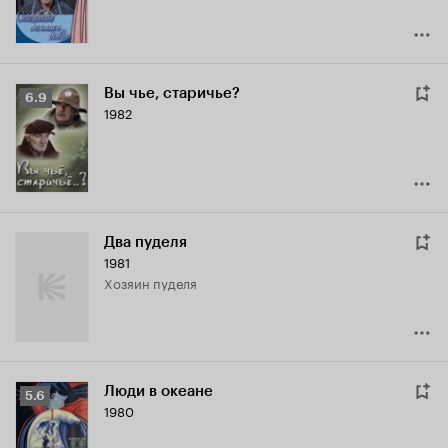
Вы чье, старичье?
Рейтинг
6.9
1982
Кинопоиска
6.9
Два пуделя
1981
хозяин пуделя
Люди в океане
Рейтинг
5.6
1980
Кинопоиска
5.6