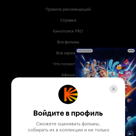
Правила рекомендаций
Справка
Кинопоиск PRO
Все фильмы
Все сериалы
РЕКЛАМА
Что посмотреть
Афиша
Музыка
Телепрограмма
Книги
Войдите в профиль
Служба поддержки
Сможете оценивать фильмы,

 собирать их в коллекции и не только
© 2003 —
2026
,
Кинопоиск