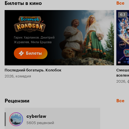
5.8
Билеты в кино
Все
Рейт
6.1
Кино
6.1
Гарик Харламов, Дмитрий
Журавлев, Мила Ершова
Билеты
Последний богатырь. Колобок
Смеша
2026, комедия
вселе
2026, 
Рецензии
Все
cyberlaw
5605 рецензий