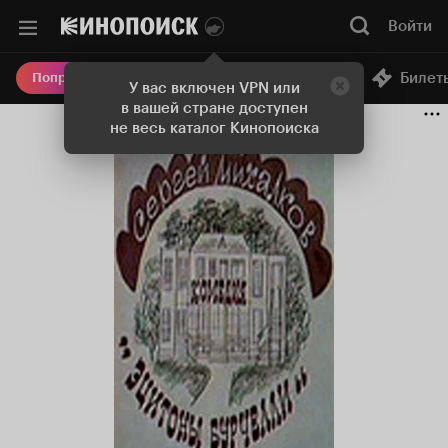
Войти
Онлайн-кинотеатр
Билет
Попробовать Плюс
У вас включен VPN или
в вашей стране доступен
не весь каталог Кинопоиска