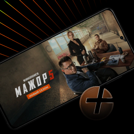
казалось нравственным падением. Это и
затрагивает в своем произведении Сергей
Михалков, думаю, лично знакомый с не одной
похожей ситуации.
- Раиса Павловна, а где у
Вас маленький Левитан? Он висел у папы в
кабинете. Теперь на его месте висит какая-то
... А вообще... По степени
фотография
язвительности этот сюжет был бы идеален для
Рязанова 70-х. Он точно пригласил бы и
Басилашвили, и Миронова. В формате
скромного телеспектакля этой истории 'тесно'.
Впрочем, даже предложенные актеры
неимоверно точны. Леонид Филатов иронично
абстрагируется из 'крысиных бегов' за
наследство. А очаровательная Нонна
Терентьева показывает как раз вопиющее
корыстолюбие. Петр Щербаков внешне вполне
корректный адвокат, который видимо более
всех и печется о 'должном распределении'
имущества. А Николай Засухин, сыгравший
юбиляра, очаровывает своей безусловной
дикцией... Конечно эта история должна была
быть раскрыта масштабнее. Тут она лишь
очерчена. Без сомнения должен быть
живописный пленэр и куда более изысканная