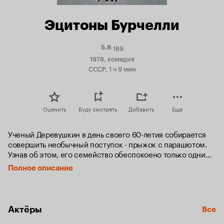
Эцитоны Бурчелли
189
Рейтинг
5.8
Кинопоиска
1978, комедия
5.8
СССР, 1 ч 9 мин
Оценить
Буду смотреть
Добавить
Еще
Ученый Деревушкин в день своего 60-летия собирается 
совершить необычный поступок - прыжок с парашютом. 
Узнав об этом, его семейство обеспокоено только одним: 
если Деревушкин погибнет, то кому достанется 
Полное описание
наследство. Однако прыжок прошел удачно и все 
завершилось благополучно. А для героя наступает 
прозрение, он понимает с кем прожил долгие годы...
Актёры
Все