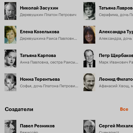
Николай Засухин
Татьяна Лавров
Деревушкин Платон Петрович
Елена Козелькова
Александра Ту
Деревушкина Раиса Павловна, вторая жена Платона Петровича
Татьяна Карпова
Петр Щербако
Анна Павловна, сестра Раисы Павловны, зубной врач
Нонна Терентьева
Леонид Филато
Софья, дочь Платона Петровича, жена Растегая
Создатели
Все
Павел Резников
Сергей Михалк
Режиссёр
Сценарист