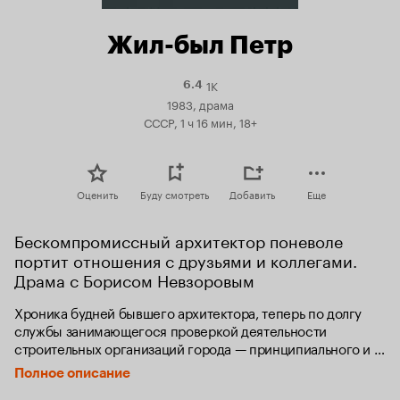
Жил-был Петр
1K
Рейтинг
6.4
Кинопоиска
1983, драма
6.4
СССР, 1 ч 16 мин, 18+
Оценить
Буду смотреть
Добавить
Еще
Бескомпромиссный архитектор поневоле 
портит отношения с друзьями и коллегами. 
Драма с Борисом Невзоровым
Хроника будней бывшего архитектора, теперь по долгу 
службы занимающегося проверкой деятельности 
строительных организаций города — принципиального и 
бескомпромиссного со всеми и во всём.
Полное описание