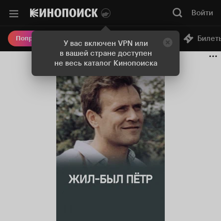
Войти
Онлайн-кинотеатр
Билет
Попробовать Плюс
У вас включен VPN или
в вашей стране доступен
не весь каталог Кинопоиска