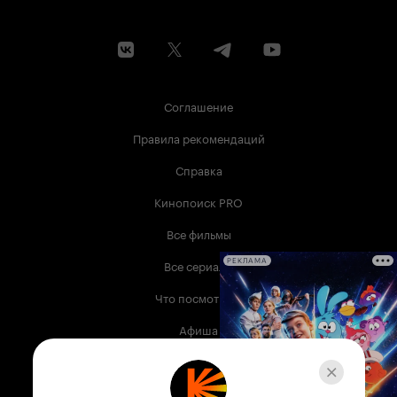
Соглашение
Правила рекомендаций
Справка
Кинопоиск PRO
Все фильмы
Все сериалы
РЕКЛАМА
Что посмотреть
Афиша
Музыка
Телепрограмма