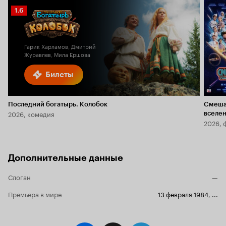
Рейтинг
1.6
Кинопоиска
1.6
Гарик Харламов, Дмитрий
Журавлев, Мила Ершова
Билеты
Последний богатырь. Колобок
Смеша
2026, комедия
вселе
2026, 
Дополнительные данные
Слоган
—
Премьера в мире
13 февраля 1984
,
...