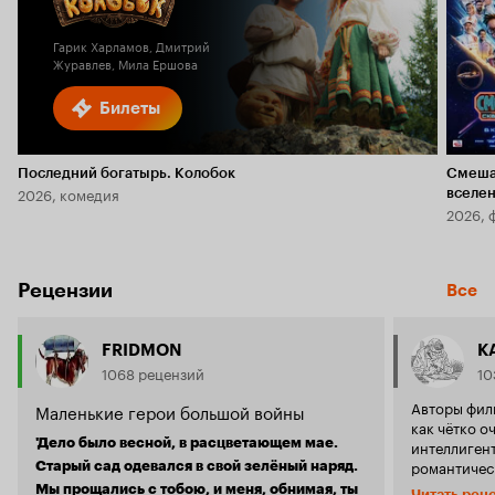
1.6
Гарик Харламов, Дмитрий
Журавлев, Мила Ершова
Билеты
Последний богатырь. Колобок
Смеша
2026, комедия
вселе
2026, 
Рецензии
Все
FRIDMON
К
1068 рецензий
10
Авторы фил
Маленькие герои большой войны
как чётко о
'Дело было весной, в расцветающем мае.
интеллигент
романтичес
Старый сад одевался в свой зелёный наряд.
одноклассн
Мы прощались с тобою, и меня, обнимая, ты
Читать рец