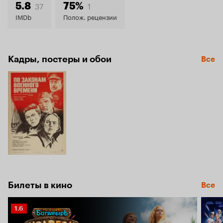
6.7
37
1
5.8
75%
IMDb
Полож. рецензии
Кадры, постеры и обои
Все
Билеты в кино
Все
Рейтинг
1.6
Кинопоиска