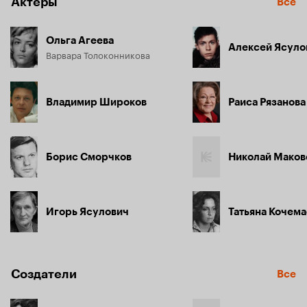
Актёры
Все
спасают мост и, тем самым, предотвращают гибель 
эшелона.
Ольга Агеева
Алексей Ясуло
Варвара Толоконникова
Владимир Широков
Раиса Рязанова
Борис Сморчков
Николай Маков
Игорь Ясулович
Татьяна Кочем
Создатели
Все