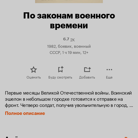
По законам военного
времени
2K
Рейтинг
6.7
Кинопоиска
1982, боевик, военный
6.7
СССР, 1 ч 19 мин, 12+
Оценить
Буду смотреть
Добавить
Еще
Первые месяцы Великой Отечественной войны. Воинский 
эшелон в небольшом городке готовится к отправке на 
фронт. Четверо солдат, получив увольнительную в город, 
отстают от поезда, что по законам военного времени 
Полное описание
считалось дезертирством. Добравшись до 
железнодорожного моста, новобранцы замечают группу 
немецких диверсантов, и вступают в неравную схватку с 
вражеским десантом. Ценой собственной жизни герои 