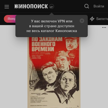
Войти
Онлайн-кинотеатр
Билет
Попробовать Плюс
У вас включен VPN или
в вашей стране доступен
не весь каталог Кинопоиска