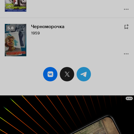
Черноморочка
Рейтинг
5.8
1959
Кинопоиска
5.8