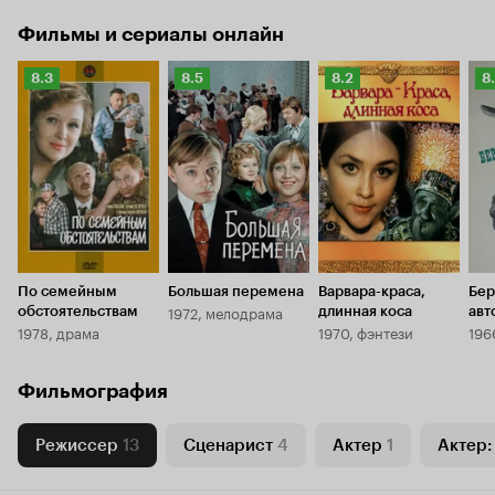
Фильмы и сериалы онлайн
Рейтинг
Рейтинг
Рейтинг
Р
8.3
8.5
8.2
8
Кинопоиска
Кинопоиска
Кинопоиска
К
8.3
8.5
8.2
8.
По семейным
Большая перемена
Варвара-краса,
Бер
1972, мелодрама
обстоятельствам
длинная коса
авт
1978, драма
1970, фэнтези
196
Фильмография
Режиссер
13
Сценарист
4
Актер
1
Актер: