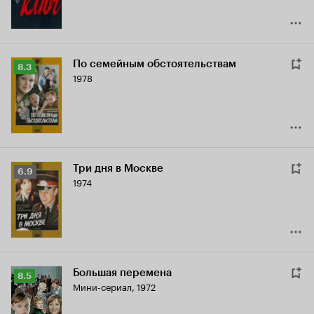
По семейным обстоятельствам
Рейтинг
8.3
1978
Кинопоиска
8.3
Три дня в Москве
Рейтинг
6.9
1974
Кинопоиска
6.9
Большая перемена
Рейтинг
8.5
Мини-сериал, 1972
Кинопоиска
8.5