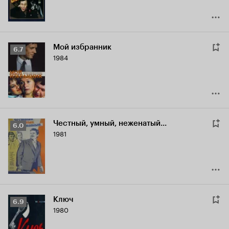
Мой избранник
Рейтинг
6.7
1984
Кинопоиска
6.7
Честный, умный, неженатый...
Рейтинг
6.0
1981
Кинопоиска
6.0
Ключ
Рейтинг
6.9
1980
Кинопоиска
6.9