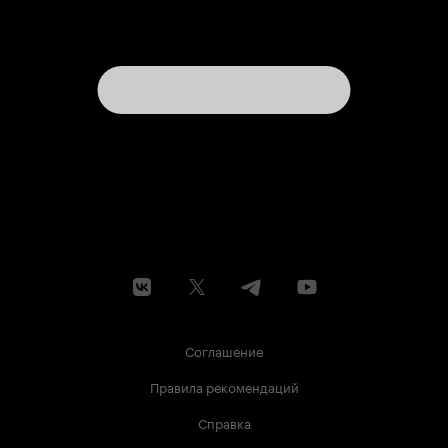
Соглашение
Правила рекомендаций
Справка