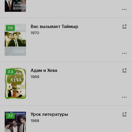
Вас вызывает Таймыр
Рейтинг
7.6
1970
Кинопоиска
7.6
Адам и Хева
Рейтинг
7.3
1969
Кинопоиска
7.3
Урок литературы
Рейтинг
7.7
1968
Кинопоиска
7.7