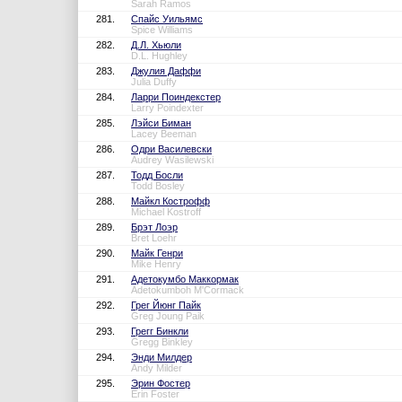
Sarah Ramos
281.
Спайс Уильямс
Spice Williams
282.
Д.Л. Хьюли
D.L. Hughley
283.
Джулия Даффи
Julia Duffy
284.
Ларри Поиндекстер
Larry Poindexter
285.
Лэйси Биман
Lacey Beeman
286.
Одри Василевски
Audrey Wasilewski
287.
Тодд Босли
Todd Bosley
288.
Майкл Кострофф
Michael Kostroff
289.
Брэт Лоэр
Bret Loehr
290.
Майк Генри
Mike Henry
291.
Адетокумбо Маккормак
Adetokumboh M'Cormack
292.
Грег Йюнг Пайк
Greg Joung Paik
293.
Грегг Бинкли
Gregg Binkley
294.
Энди Милдер
Andy Milder
295.
Эрин Фостер
Erin Foster