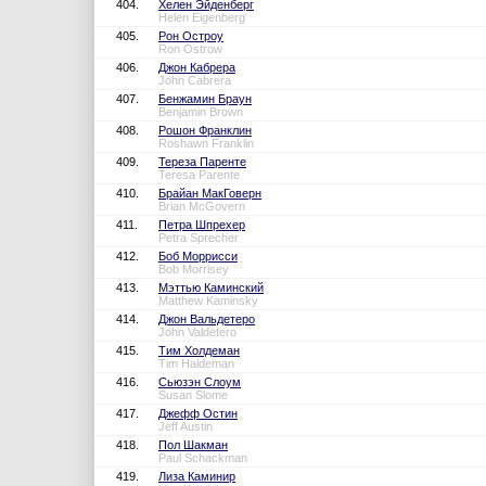
404.
Хелен Эйденберг
Helen Eigenberg
405.
Рон Остроу
Ron Ostrow
406.
Джон Кабрера
John Cabrera
407.
Бенжамин Браун
Benjamin Brown
408.
Рошон Франклин
Roshawn Franklin
409.
Тереза Паренте
Teresa Parente
410.
Брайан МакГоверн
Brian McGovern
411.
Петра Шпрехер
Petra Sprecher
412.
Боб Моррисси
Bob Morrisey
413.
Мэттью Каминский
Matthew Kaminsky
414.
Джон Вальдетеро
John Valdetero
415.
Тим Холдеман
Tim Haldeman
416.
Сьюзэн Слоум
Susan Slome
417.
Джефф Остин
Jeff Austin
418.
Пол Шакман
Paul Schackman
419.
Лиза Каминир