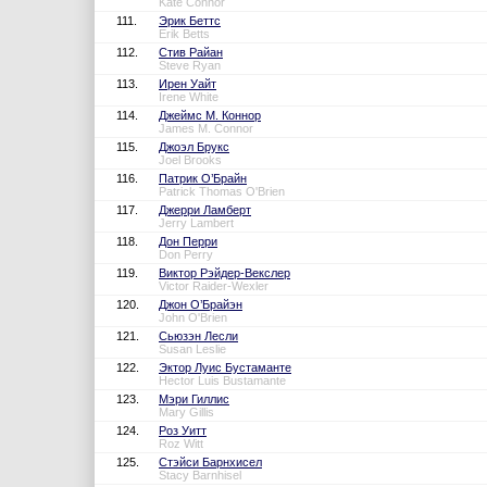
Kate Connor
111.
Эрик Беттс
Erik Betts
112.
Стив Райан
Steve Ryan
113.
Ирен Уайт
Irene White
114.
Джеймс М. Коннор
James M. Connor
115.
Джоэл Брукс
Joel Brooks
116.
Патрик О’Брайн
Patrick Thomas O'Brien
117.
Джерри Ламберт
Jerry Lambert
118.
Дон Перри
Don Perry
119.
Виктор Рэйдер-Векслер
Victor Raider-Wexler
120.
Джон О’Брайэн
John O'Brien
121.
Сьюзэн Лесли
Susan Leslie
122.
Эктор Луис Бустаманте
Hector Luis Bustamante
123.
Мэри Гиллис
Mary Gillis
124.
Роз Уитт
Roz Witt
125.
Стэйси Барнхисел
Stacy Barnhisel