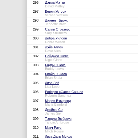
296.
Дэвид Мэтти
David Mattey
297.
Верни Уотсон
Vernee Watson
298.
Джинетт Брокс
Jeanette Brox
299.
Сэлли Стразерс
Sally Struthers
300.
Дебра Уилсон
Debra Wilson
301.
Дэйв Аллен
Dave Allen
302.
Найджел Гиббс
Nigel Gibbs
303.
Бадди Льюис
Buddy Lewis
304.
Брайан Скала
Brian Skala
305.
Лиза Лоб
Lisa Loeb
306.
Роберто «Санс» Санчес
Roberto Sanchez
307.
Мария Бэмфорд
Maria Bamford
308.
Джеймс Се
James Sie
309.
Тэнджи Эмброуз
Tangie Ambrose
310.
Митч Раус
Mitch Rouse
311.
Лиза Дель Мундо