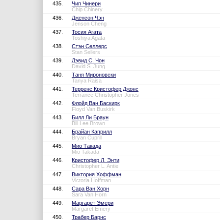
435.
Чип Чинери
Chip Chinery
436.
Дженсон Чэн
Jenson Cheng
437.
Тосия Агата
Toshiya Agata
438.
Стэн Селлерс
Stan Sellers
439.
Дэвид С. Чон
David S. Jung
440.
Таня Мироновски
Tanya Raisa
441.
Терренс Кристофер Джонс
Terrance Christopher Jones
442.
Флойд Ван Баскирк
Floyd Van Buskirk
443.
Билл Ли Браун
Bill Lee Brown
444.
Брайан Каприлл
Bryan Cuprill
445.
Мио Такада
Mio Takada
446.
Кристофер Л. Энти
Christopher L. Antie
447.
Виктория Хоффман
Victoria Hoffman
448.
Сара Ван Хорн
Sara Van Horn
449.
Маргарет Эмери
Margaret Emery
450.
Трабер Барнс