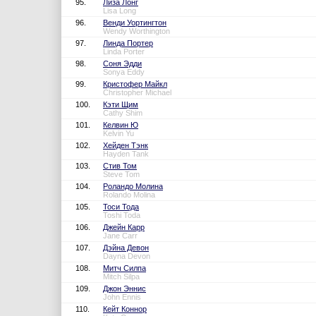
95.
Лиза Лонг
Lisa Long
96.
Венди Уортингтон
Wendy Worthington
97.
Линда Портер
Linda Porter
98.
Соня Эдди
Sonya Eddy
99.
Кристофер Майкл
Christopher Michael
100.
Кэти Щим
Cathy Shim
101.
Келвин Ю
Kelvin Yu
102.
Хейден Тэнк
Hayden Tank
103.
Стив Том
Steve Tom
104.
Роландо Молина
Rolando Molina
105.
Тоси Тода
Toshi Toda
106.
Джейн Карр
Jane Carr
107.
Дэйна Девон
Dayna Devon
108.
Митч Силпа
Mitch Silpa
109.
Джон Эннис
John Ennis
110.
Кейт Коннор