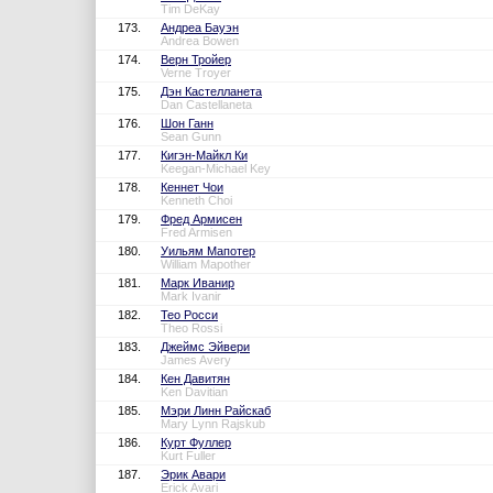
Tim DeKay
173.
Андреа Бауэн
Andrea Bowen
174.
Верн Тройер
Verne Troyer
175.
Дэн Кастелланета
Dan Castellaneta
176.
Шон Ганн
Sean Gunn
177.
Кигэн-Майкл Ки
Keegan-Michael Key
178.
Кеннет Чои
Kenneth Choi
179.
Фред Армисен
Fred Armisen
180.
Уильям Мапотер
William Mapother
181.
Марк Иванир
Mark Ivanir
182.
Тео Росси
Theo Rossi
183.
Джеймс Эйвери
James Avery
184.
Кен Давитян
Ken Davitian
185.
Мэри Линн Райскаб
Mary Lynn Rajskub
186.
Курт Фуллер
Kurt Fuller
187.
Эрик Авари
Erick Avari