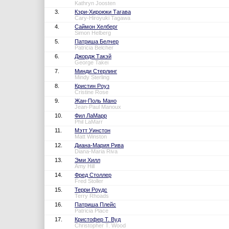
Kathryn Joosten
3.
Кэри-Хироюки Тагава
Cary-Hiroyuki Tagawa
4.
Саймон Хелберг
Simon Helberg
5.
Патриша Белчер
Patricia Belcher
6.
Джордж Такэй
George Takei
7.
Минди Стерлинг
Mindy Sterling
8.
Кристин Роуз
Cristine Rose
9.
Жан-Поль Мано
Jean-Paul Manoux
10.
Фил ЛаМарр
Phil LaMarr
11.
Мэтт Уинстон
Matt Winston
12.
Диана-Мария Рива
Diana-Maria Riva
13.
Эми Хилл
Amy Hill
14.
Фред Столлер
Fred Stoller
15.
Терри Роудс
Terry Rhoads
16.
Патриша Плейс
Patricia Place
17.
Кристофер Т. Вуд
Christopher T. Wood