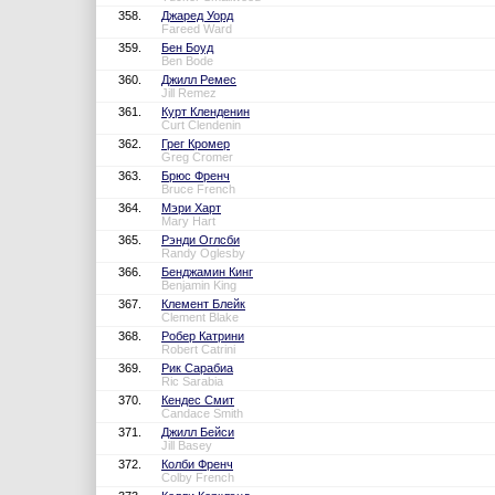
358.
Джаред Уорд
Fareed Ward
359.
Бен Боуд
Ben Bode
360.
Джилл Ремес
Jill Remez
361.
Курт Кленденин
Curt Clendenin
362.
Грег Кромер
Greg Cromer
363.
Брюс Френч
Bruce French
364.
Мэри Харт
Mary Hart
365.
Рэнди Оглсби
Randy Oglesby
366.
Бенджамин Кинг
Benjamin King
367.
Клемент Блейк
Clement Blake
368.
Робер Катрини
Robert Catrini
369.
Рик Сарабиа
Ric Sarabia
370.
Кендес Смит
Candace Smith
371.
Джилл Бейси
Jill Basey
372.
Колби Френч
Colby French