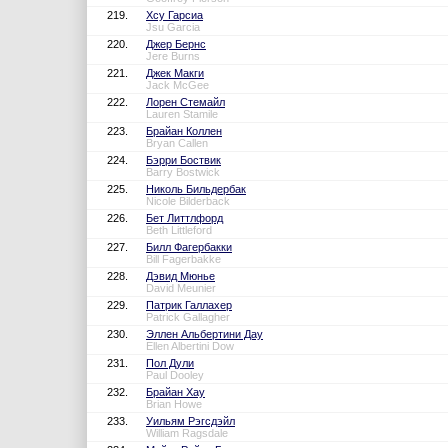
219.
Хсу Гарсиа
Jsu Garcia
220.
Джер Бернс
Jere Burns
221.
Джек Макги
Jack McGee
222.
Лорен Стемайл
Lauren Stamile
223.
Брайан Коллен
Bryan Callen
224.
Бэрри Боствик
Barry Bostwick
225.
Николь Бильдербак
Nicole Bilderback
226.
Бет Литтлфорд
Beth Littleford
227.
Билл Фагербакки
Bill Fagerbakke
228.
Дэвид Мюнье
David Meunier
229.
Патрик Галлахер
Patrick Gallagher
230.
Эллен Альбертини Дау
Ellen Albertini Dow
231.
Пол Дули
Paul Dooley
232.
Брайан Хау
Brian Howe
233.
Уильям Рэгсдэйл
William Ragsdale