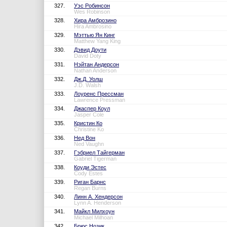
327.
Уэс Робинсон
Wes Robinson
328.
Хира Амброзино
Hira Ambrosino
329.
Мэттью Ян Кинг
Matthew Yang King
330.
Дэвид Доути
David Doty
331.
Нэйтан Андерсон
Nathan Anderson
332.
Дж.Д. Уолш
J.D. Walsh
333.
Лоуренс Прессман
Lawrence Pressman
334.
Джаспер Коул
Jasper Cole
335.
Кристин Ко
Christine Ko
336.
Нед Вон
Ned Vaughn
337.
Гэбриел Тайгерман
Gabriel Tigerman
338.
Коуди Эстес
Cody Estes
339.
Риган Барнс
Regan Burns
340.
Линн А. Хендерсон
Lynn A. Henderson
341.
Майкл Милхоун
Michael Milhoan
342.
Брюс Нозик