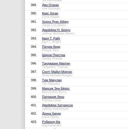
Michael Albala
389.
Джо Охман
Joe Ochman
390.
Крис Хоган
Chris Hogan
391.
Хорхе Луис Абреу
Jorge Luis Abreu
392.
Джеффри Н. Браун
Jeffrey Nicholas Brown
393.
Карл Т. Райт
Karl T. Wright
394.
Патрик Керр
Patrick Kerr
395.
Ширли Престиа
Shirley Prestia
396.
Танджарин Мартин
Tanjareen Thomas
397.
Скотт Майкл Морган
Scott Michael Morgan
398.
Тим Макулан
Tim Maculan
399.
Марсия Энн Бёррс
Marcia Ann Burrs
400.
Патриция Ленц
Patricia Lentz
401.
Джеффри Хатчинсон
Jeffrey Hutchinson
402.
Донна Харди
Dona Hardy
403.
Рэймонд Ма
Raymond Ma