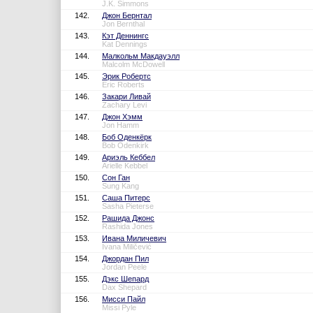
J.K. Simmons
142.
Джон Бернтал
Jon Bernthal
143.
Кэт Деннингс
Kat Dennings
144.
Малкольм Макдауэлл
Malcolm McDowell
145.
Эрик Робертс
Eric Roberts
146.
Закари Ливай
Zachary Levi
147.
Джон Хэмм
Jon Hamm
148.
Боб Оденкёрк
Bob Odenkirk
149.
Ариэль Кеббел
Arielle Kebbel
150.
Сон Ган
Sung Kang
151.
Саша Питерс
Sasha Pieterse
152.
Рашида Джонс
Rashida Jones
153.
Ивана Миличевич
Ivana Miličević
154.
Джордан Пил
Jordan Peele
155.
Дэкс Шепард
Dax Shepard
156.
Мисси Пайл
Missi Pyle