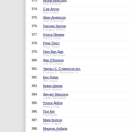
373.
Келли Керклэнд
Kelli Kirkland
374.
Сэм Аптон
Sam Upton
375.
Дион Андерсон
Dion Anderson
376.
Грегори Хинтон
Gregory Hinton
377.
Нэнси Линари
Nancy Linari
378.
Рори Торст
Rory Thost
379.
Гвен Ван Дам
Gwen Van Dam
380.
Джо О’Коннор
Joe O'Connor
381.
Чарльз С. Стивенсон мл.
Charles C. Stevenson Jr.
382.
Бен Дэвис
Ben Davis
383.
Кевин Шиник
Kevin Shinick
384.
Джудит Морлэнд
Judith Moreland
385.
Нэнси Дейли
Nancy Daly
386.
Пол Кит
Paul Keith
387.
Марк Колсон
Mark Colson
388.
Мишель Албала