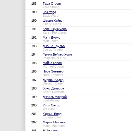
188.
Тара Стронг
Tara Strong
189.
Зак Уорд
Zack Ward
190.
Шерил Хайнс
Cheryl Hines
191.
Карен Фукухара
Karen Fukuhara
192.
Мэтт Джонс
Matt Jones
193.
Джо Ло Трульо
Joe Lo Truglio
194.
Филип Бейкер Холл
Philip Baker Hall
195.
Майкл Копон
Michael Copon
196.
Нора Зеетнер
Nora Zehetner
197.
Дидрих Бадер
Diedrich Bader
198.
Брюс Дэвисон
Bruce Davison
199.
Джоэль Мюррей
Joel Murray
200.
Уилл Сассо
Will Sasso
201.
Юджин Бирд
Eugene Byrd
202.
Мария Менунос
Maria Menounos
203.
Дэйв Фоли