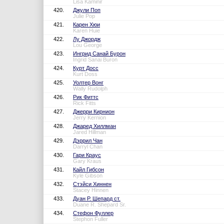
Lisa Kaminir
420.
Джули Поп
Julie Pop
421.
Карен Хюи
Karen Huie
422.
Лу Джордж
Lou George
423.
Ингрид Санай Бурон
Ingrid Sanai Buron
424.
Курт Досс
Kurt Doss
425.
Уолтер Вонг
Wally Rudolph
426.
Рик Фиттс
Rick Fitts
427.
Джерри Кирнион
Jerry Kernion
428.
Джаред Хиллман
Jared Hillman
429.
Дэррил Чан
Darryl Chan
430.
Гари Краус
Gary Kraus
431.
Кайл Гибсон
Kyle Gibson
432.
Стэйси Хиннен
Stacey Hinnen
433.
Дуан Р. Шепард ст.
Duane R. Shepard Sr.
434.
Стефон Фуллер
Stephon Fuller