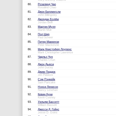
80.
Розалинд Чао
Rosalind Chao
81.
Джон Биллингсли
John Billingsley
82.
Джордан Бэлфи
Jordan Belfi
83.
Мартин Мулл
Martin Mull
84.
Пол Шир
Paul Scheer
85.
Питер Маккензи
Peter Mackenzie
86.
Марк Кристофер Лоуренс
Mark Christopher Lawrence
87.
Чарльз Чун
Charles Chun
88.
Джон Дьюси
John Ducey
89.
Джим Пиддок
Jim Piddock
90.
Сэм Пэнкейк
Sam Pancake
91.
Нэнси Ленихэн
Nancy Lenehan
92.
Кевин Куни
Kevin Cooney
93.
Уильям Бассетт
William Bassett
94.
Джесси Д. Гойнс
Jesse D. Goins