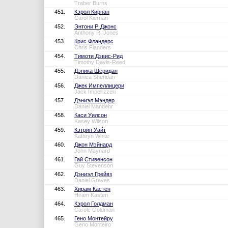
Traber Burns
451.
Кэрол Кирнан
Carol Kiernan
452.
Энтони Р. Джонс
Anthony R. Jones
453.
Крис Фландерс
Chris Flanders
454.
Тимоти Дэвис-Рид
Timothy Davis-Reed
455.
Дэника Шеридан
Danica Sheridan
456.
Джек Импеллицери
Jack Impellizzeri
457.
Дэниэл Мэндер
Daniel Mandehr
458.
Каси Уилсон
Kasey Wilson
459.
Кэтрин Уайт
Kathryn White
460.
Джон Мэйнард
John Maynard
461.
Гай Стивенсон
Guy Stevenson
462.
Дэниэл Грейвз
Daniel Graves
463.
Хирам Кастен
Hiram Kasten
464.
Кэрол Голдман
Carole Goldman
465.
Гено Монтейру
Geno Monteiro