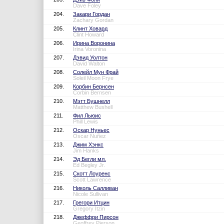
Dave Foley
204.
Закари Гордан
Zachary Gordan
205.
Клинт Ховард
Clint Howard
206.
Ирина Воронина
Irina Voronina
207.
Дэвид Уолтон
David Walton
208.
Солейл Мун Фрай
Soleil Moon Frye
209.
Корбин Бернсен
Corbin Bernsen
210.
Мэтт Бушнелл
Matthew Bushell
211.
Фил Льюис
Phill Lewis
212.
Оскар Нуньес
Oscar Nuñez
213.
Джим Хэнкс
Jim Hanks
214.
Эд Бегли мл.
Ed Begley Jr.
215.
Скотт Лоуренс
Scott Lawrence
216.
Николь Салливан
Nicole Sullivan
217.
Грегори Итцин
Gregory Itzin
218.
Джеффри Пирсон
Geoffrey Pierson