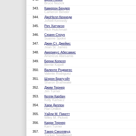
Bruce Nozick
343.
Камерон Бендер
Cameron Bender
344.
ДжоНелл Кеннеди
JoNell Kennedy
345.
Рич Хатчмэн
Rich Hutchman
346.
Сюанн Споук
Suanne Spoke
347.
Джин Ст. Джеймс
Jean St. James
348.
Америкус Абесамис
Americus Abesamis
349.
Берни Копелл
Bernie Kopell
350.
Валенте Родригес
Valente Rodriguez
351.
Шэрон Братуэйт
Sharon Brathwaite
352.
Джим Тернер
Jim Turner
353.
Келли Карбач
Kelly Karbacz
354.
Хари Диллон
Hari Dhillon
355.
Уайли М. Пикетт
Wiley M. Pickett
356.
Карри Тернер
Karri Turner
357.
Такер Смоллвуд
Tucker Smallwood