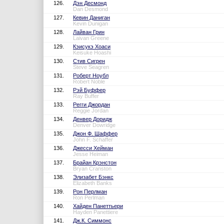
126.
Дэн Десмонд
Dan Desmond
127.
Кевин Даниган
Kevin Dunigan
128.
Лайван Грин
Laivan Greene
129.
Кэисукэ Хоаси
Keisuke Hoashi
130.
Стив Сигрен
Steve Seagren
131.
Роберт Ноубл
Robert Noble
132.
Рэй Буффер
Ray Buffer
133.
Регги Джордан
Reggie Jordan
134.
Денвер Доридж
Denver Dowridge
135.
Джон Ф. Шаффер
John F. Schaffer
136.
Джесси Хейман
Jesse Heiman
137.
Брайан Крэнстон
Bryan Cranston
138.
Элизабет Бэнкс
Elizabeth Banks
139.
Рон Перлман
Ron Perlman
140.
Хайден Панеттьери
Hayden Panettiere
141.
Дж.К. Симмонс