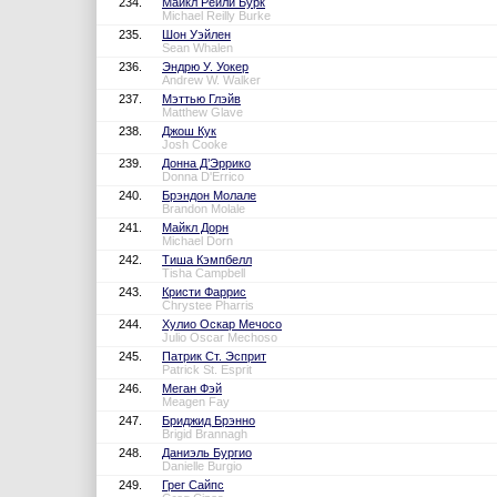
234.
Майкл Рейли Бурк
Michael Reilly Burke
235.
Шон Уэйлен
Sean Whalen
236.
Эндрю У. Уокер
Andrew W. Walker
237.
Мэттью Глэйв
Matthew Glave
238.
Джош Кук
Josh Cooke
239.
Донна Д’Эррико
Donna D'Errico
240.
Брэндон Молале
Brandon Molale
241.
Майкл Дорн
Michael Dorn
242.
Тиша Кэмпбелл
Tisha Campbell
243.
Кристи Фаррис
Chrystee Pharris
244.
Хулио Оскар Мечосо
Julio Oscar Mechoso
245.
Патрик Ст. Эсприт
Patrick St. Esprit
246.
Меган Фэй
Meagen Fay
247.
Бриджид Брэнно
Brigid Brannagh
248.
Даниэль Бургио
Danielle Burgio
249.
Грег Сайпс