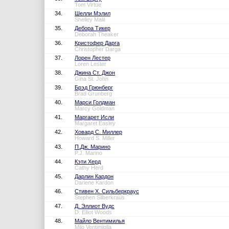
Tom Virtue
34.
Шелли Мэлил
Shelley Malil
35.
Дебора Тикер
Deborah Theaker
36.
Кристофер Дарга
Christopher Darga
37.
Лорен Лестер
Loren Lester
38.
Джина Ст. Джон
Gina St. John
39.
Брэд Грюнберг
Brad Grunberg
40.
Марси Голдман
Marcy Goldman
41.
Маргарет Исли
Margaret Easley
42.
Ховард С. Миллер
Howard S. Miller
43.
П.Дж. Марино
P.J. Marino
44.
Кэти Херд
Cathy Herd
45.
Дарлин Кардон
Darlene Kardon
46.
Стивен Х. Сильберкраус
Stephen Silberkraus
47.
Д. Эллиот Вудс
D. Elliot Woods
48.
Майло Вентимилья
Milo Ventimiglia