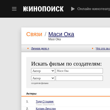
Онлайн-кинотеат
Связи
/
Маси Ока
Masi Oka
Личное дело »
Что это за
Искать фильм по создателям:
создатели фильма
Актеры
1.
Тодд Стэшвик
Todd Stashwick
2.
Кэтрин Джустен