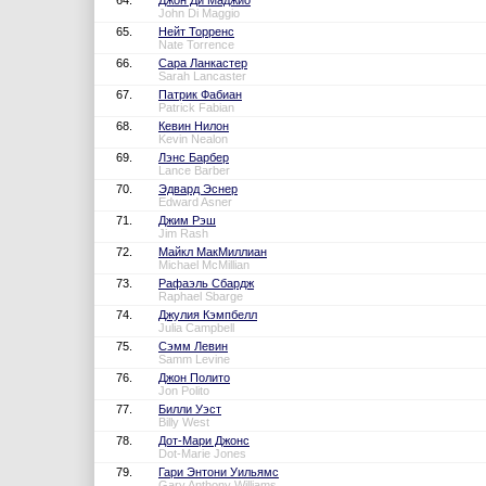
64.
Джон Ди Маджио
John Di Maggio
65.
Нейт Торренс
Nate Torrence
66.
Сара Ланкастер
Sarah Lancaster
67.
Патрик Фабиан
Patrick Fabian
68.
Кевин Нилон
Kevin Nealon
69.
Лэнс Барбер
Lance Barber
70.
Эдвард Эснер
Edward Asner
71.
Джим Рэш
Jim Rash
72.
Майкл МакМиллиан
Michael McMillian
73.
Рафаэль Сбардж
Raphael Sbarge
74.
Джулия Кэмпбелл
Julia Campbell
75.
Сэмм Левин
Samm Levine
76.
Джон Полито
Jon Polito
77.
Билли Уэст
Billy West
78.
Дот-Мари Джонс
Dot-Marie Jones
79.
Гари Энтони Уильямс
Gary Anthony Williams