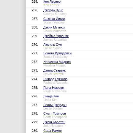
265.
Кен Лернер
Ken Lerner
266.
Джордж Чунг
George Cheung
267.
Сьюзэн Йигли
Susan Yeagley
268.
Дэкин Мэтьюз
Dakin Matthews
269.
Джеймс Урбаняк
James Urbaniak
270.
Люсиль Сун
Lucille Soong
271.
Бонита Фридериси
Bonita Friedericy
272.
Наталина Маджио
Natalina Maggio
273.
Дэвид Старзик
David Starzyk
274.
Ричард Рукколо
Richard Ruccolo
275.
Пола Ньюсом
Paula Newsome
276.
Линда Ким
Linda Kim
277.
Лесли Джордан
Leslie Jordan
278.
Скотт Томпсон
Scott Thompson
279.
Джош Браатен
Josh Braaten
280.
Сара Рамос