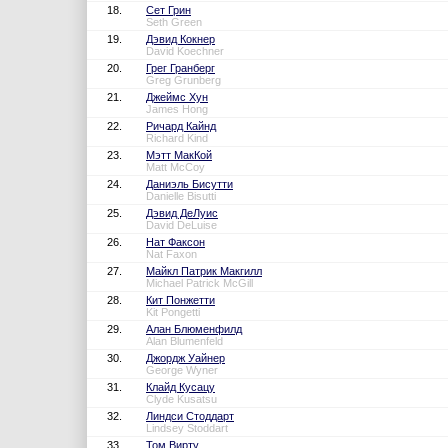
18.
Сет Грин
Seth Green
19.
Дэвид Кокнер
David Koechner
20.
Грег Гранберг
Greg Grunberg
21.
Джеймс Хун
James Hong
22.
Ричард Кайнд
Richard Kind
23.
Мэтт МакКой
Matt McCoy
24.
Даниэль Бисутти
Danielle Bisutti
25.
Дэвид ДеЛуис
David DeLuise
26.
Нат Факсон
Nat Faxon
27.
Майкл Патрик Макгилл
Michael Patrick McGill
28.
Кит Понжетти
Kit Pongetti
29.
Алан Блюменфилд
Alan Blumenfeld
30.
Джордж Уайнер
George Wyner
31.
Клайд Кусацу
Clyde Kusatsu
32.
Линдси Стоддарт
Lindsey Stoddart
33.
Том Вирту