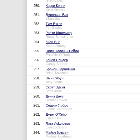
Greg Cipes
250.
Керри Кенни
Kerri Kenney
251.
Джиллиан Бах
Jillian Bach
252.
Тим Бэгли
Tim Bagley
253.
Расти Швиммер
Rusty Schwimmer
254.
Кион Янг
Keone Young
255.
Эрин Эллин О’Рейли
Erin Allin O'Reilly
256.
Кейси Сэндер
Casey Sander
257.
Брайан Тарантина
Brian Tarantina
258.
Эми Слоун
Amy Sloan
259.
Скотт Эдсит
Scott Adsit
260.
Дениз Дауз
Denise Dowse
261.
Седрик Ярбро
Cedric Yarbrough
262.
Джим О’Хейр
Jim O'Heir
263.
Лиза ЛоЦицеро
Lisa LoCicero
264.
Майкл Ботмэн
Michael Boatman