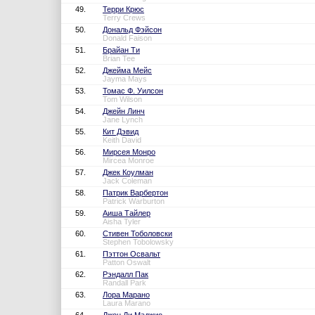
49.
Терри Крюс
Terry Crews
50.
Дональд Фэйсон
Donald Faison
51.
Брайан Ти
Brian Tee
52.
Джейма Мейс
Jayma Mays
53.
Томас Ф. Уилсон
Tom Wilson
54.
Джейн Линч
Jane Lynch
55.
Кит Дэвид
Keith David
56.
Мирсея Монро
Mircea Monroe
57.
Джек Коулман
Jack Coleman
58.
Патрик Варбертон
Patrick Warburton
59.
Аиша Тайлер
Aisha Tyler
60.
Стивен Тоболовски
Stephen Tobolowsky
61.
Пэттон Освальт
Patton Oswalt
62.
Рэндалл Пак
Randall Park
63.
Лора Марано
Laura Marano