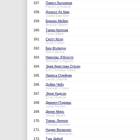
157.
Павел Лычников
Pavel Lychnikoff
158.
Дэниэл Дэ Ким
Daniel Dae Kim
159.
Брекин Мейер
Breckin Meyer
160.
Таран Киллэм
Taran Killam
161.
Скотт Коэн
Scott Cohen
162.
Бен Фэлкоун
Ben Falcone
163.
Николас Д’Агосто
Nicholas D'Agosto
164.
Эрик Кристиан Олсен
Eric Christian Olsen
165.
Лариса Олейник
Larisa Oleynik
166.
Дэйви Чейз
Daveigh Chase
167.
Эрни Хадсон
Ernie Hudson
168.
Джанел Пэрриш
Janel Parrish
169.
Дерек Мирс
Derek Mears
170.
Томас Леннон
Thomas Lennon
171.
Надин Веласкес
Nadine Velazquez
172.
Тим ДиКей