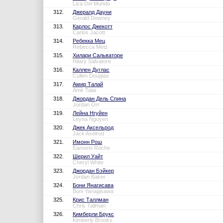
Liza Del Mundo
312.
Джералд Дауни
Gerald Downey
313.
Карлос Джекотт
Carlos Jacott
314.
Ребекка Мец
Rebecca Metz
315.
Хилари Сальваторе
Hilary Salvatore
316.
Каллен Дуглас
Cullen Douglas
317.
Амир Талай
Amir Talai
318.
Джордан Дель Спина
Jordan Orr
319.
Лейна Нгуйен
Leyna Nguyen
320.
Джек Аксельрод
Jack Axelrod
321.
Имонн Рош
Eamonn Roche
322.
Шерил Уайт
Cheryl White
323.
Джордан Бэйкер
Jordan Baker
324.
Бони Янагисава
Boni Yanagisawa
325.
Крис Таллман
Chris Tallman
326.
Кимберли Брукс
Kimberly Brooks