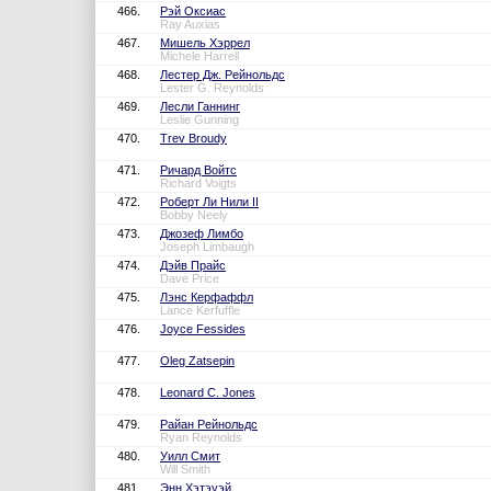
466.
Рэй Оксиас
Ray Auxias
467.
Мишель Хэррел
Michele Harrell
468.
Лестер Дж. Рейнольдс
Lester G. Reynolds
469.
Лесли Ганнинг
Leslie Gunning
470.
Trev Broudy
471.
Ричард Войтс
Richard Voigts
472.
Роберт Ли Нили II
Bobby Neely
473.
Джозеф Лимбо
Joseph Limbaugh
474.
Дэйв Прайс
Dave Price
475.
Лэнс Керфаффл
Lance Kerfuffle
476.
Joyce Fessides
477.
Oleg Zatsepin
478.
Leonard C. Jones
479.
Райан Рейнольдс
Ryan Reynolds
480.
Уилл Смит
Will Smith
481.
Энн Хэтэуэй