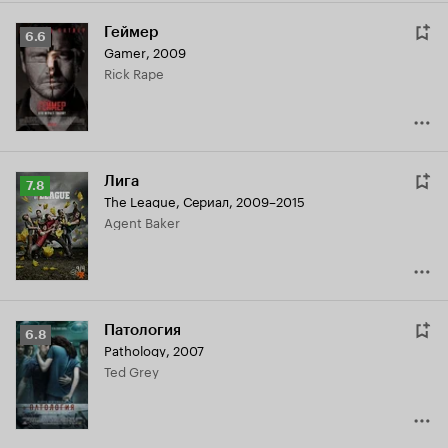
Геймер
Рейтинг
6.6
Gamer
,
2009
Кинопоиска
Rick Rape
6.6
Лига
Рейтинг
7.8
The League
,
Сериал, 2009–2015
Кинопоиска
Agent Baker
7.8
Патология
Рейтинг
6.8
Pathology
,
2007
Кинопоиска
Ted Grey
6.8