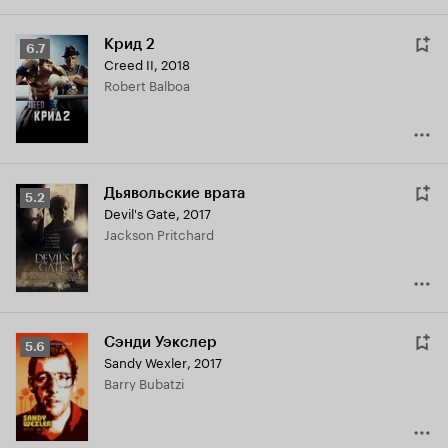
Крид 2
Рейтинг
6.7
Creed II
,
2018
Кинопоиска
Robert Balboa
6.7
Дьявольские врата
Рейтинг
5.2
Devil's Gate
,
2017
Кинопоиска
Jackson Pritchard
5.2
Сэнди Уэкслер
Рейтинг
5.6
Sandy Wexler
,
2017
Кинопоиска
Barry Bubatzi
5.6