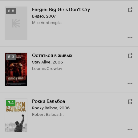
Fergie: Big Girls Don't Cry
Рейтинг
6.8
Видео, 2007
Кинопоиска
Milo Ventimiglia
6.8
Остаться в живых
Рейтинг
6.3
Stay Alive
,
2006
Кинопоиска
Loomis Crowley
6.3
Рокки Бальбоа
Рейтинг
7.4
Rocky Balboa
,
2006
Кинопоиска
Robert Balboa Jr.
7.4