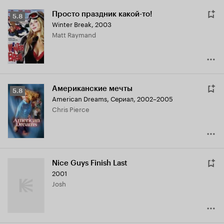
Просто праздник какой-то!
Рейтинг
5.8
Winter Break
,
2003
Кинопоиска
Matt Raymand
5.8
Американские мечты
Рейтинг
5.8
American Dreams
,
Сериал, 2002–2005
Кинопоиска
Chris Pierce
5.8
Nice Guys Finish Last
2001
Josh