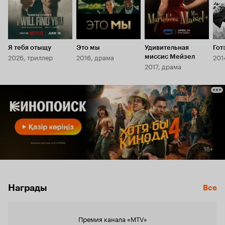
Я тебя отыщу
Это мы
Удивительная
Гот
2026, триллер
2016, драма
201
миссис Мейзел
2017, драма
Награды
Все
Премия канала «MTV»