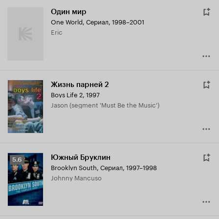
Один мир
One World
,
Сериал, 1998–2001
Eric
Жизнь парней 2
Boys Life 2
,
1997
Jason (segment 'Must Be the Music')
Южный Бруклин
Рейтинг
5.6
Brooklyn South
,
Сериал, 1997–1998
Кинопоиска
Johnny Mancuso
5.6