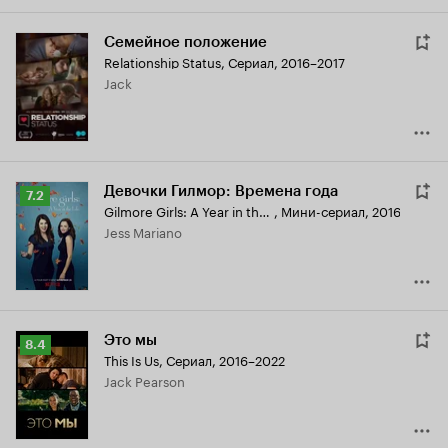
Семейное положение
Relationship Status
,
Сериал, 2016–2017
Jack
Девочки Гилмор: Времена года
Рейтинг
7.2
Gilmore Girls: A Year in the Life
,
Мини-сериал, 2016
Кинопоиска
Jess Mariano
7.2
Это мы
Рейтинг
8.4
This Is Us
,
Сериал, 2016–2022
Кинопоиска
Jack Pearson
8.4