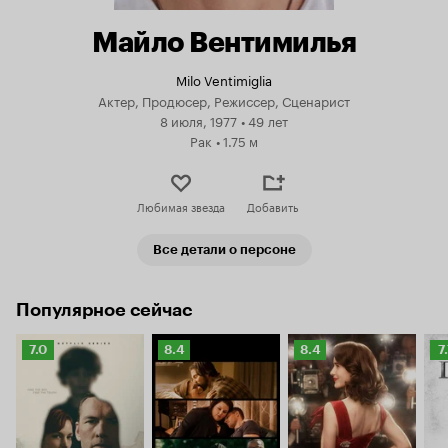
Майло Вентимилья
Milo Ventimiglia
Актер, Продюсер, Режиссер, Сценарист
8 июля, 1977
•
49 лет
Рак
•
1.75 м
Любимая звезда
Добавить
Все детали о персоне
Популярное сейчас
Рейтинг
Рейтинг
Рейтинг
Р
7.0
8.4
8.4
7
Кинопоиска
Кинопоиска
Кинопоиска
К
7.0
8.4
8.4
7.