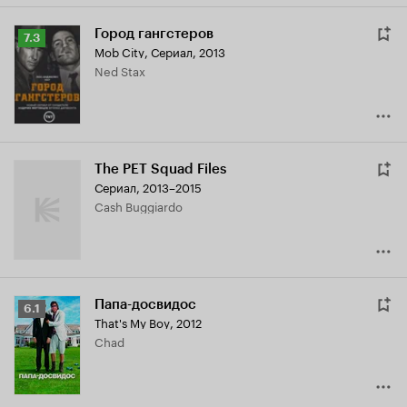
Город гангстеров
Рейтинг
7.3
Mob City
,
Сериал, 2013
Кинопоиска
Ned Stax
7.3
The PET Squad Files
Сериал, 2013–2015
Cash Buggiardo
Папа-досвидос
Рейтинг
6.1
That's My Boy
,
2012
Кинопоиска
Chad
6.1