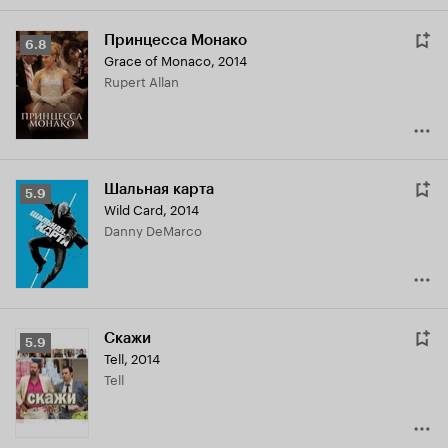
Принцесса Монако
Рейтинг
6.8
Grace of Monaco
,
2014
Кинопоиска
Rupert Allan
6.8
Шальная карта
Рейтинг
5.9
Wild Card
,
2014
Кинопоиска
Danny DeMarco
5.9
Скажи
Рейтинг
5.9
Tell
,
2014
Кинопоиска
Tell
5.9