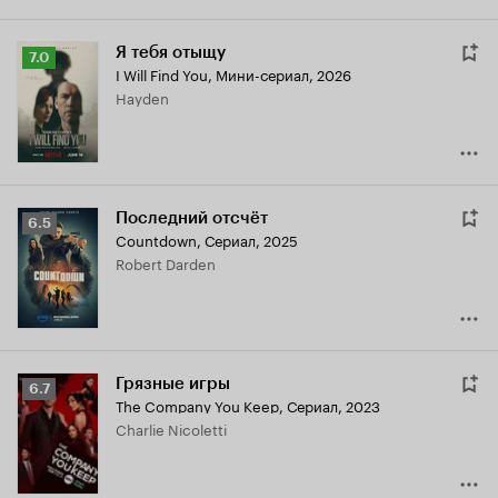
Я тебя отыщу
Рейтинг
7.0
I Will Find You
,
Мини-сериал, 2026
Кинопоиска
Hayden
7.0
Последний отсчёт
Рейтинг
6.5
Countdown
,
Сериал, 2025
Кинопоиска
Robert Darden
6.5
Грязные игры
Рейтинг
6.7
The Company You Keep
,
Сериал, 2023
Кинопоиска
Charlie Nicoletti
6.7