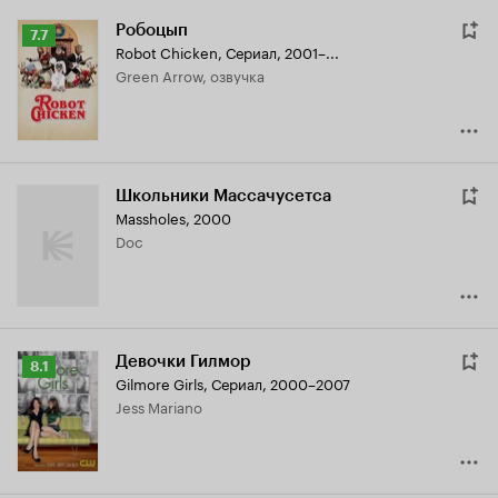
Робоцып
Рейтинг
7.7
Robot Chicken
,
Сериал, 2001–...
Кинопоиска
Green Arrow, озвучка
7.7
Школьники Массачусетса
Massholes
,
2000
Doc
Девочки Гилмор
Рейтинг
8.1
Gilmore Girls
,
Сериал, 2000–2007
Кинопоиска
Jess Mariano
8.1