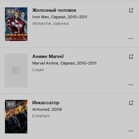
Железный человек
Рейтинг
5.5
Iron Man
,
Сериал, 2010–2011
Кинопоиска
Wolverine, озвучка
5.5
Аниме Marvel
Marvel Anime
,
Сериал, 2010–2011
Logan
Инкассатор
Рейтинг
6.1
Armored
,
2009
Кинопоиска
Eckehart
6.1