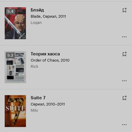
Блэйд
Рейтинг
5.4
Blade
,
Сериал, 2011
Кинопоиска
Logan
5.4
Теория хаоса
Рейтинг
5.2
Order of Chaos
,
2010
Кинопоиска
Rick
5.2
Suite 7
Сериал, 2010–2011
Milo