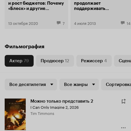
и рост бюджетов: Почему
продолжает
«Блеск» и другие
поддерживать
сериалы закрыли во
независимое кино
время пандемии
13 октября 2020
7
4 июля 2013
14
Фильмография
Актер
79
Продюсер
12
Режиссер
4
Сцен
Все десятилетия
Все жанры
Сортировка
Можно только представить 2
I Can Only Imagine 2
,
2026
Tim Timmons