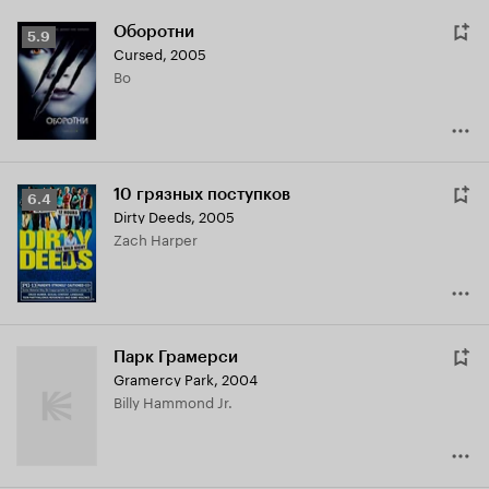
Оборотни
Рейтинг
5.9
Cursed
,
2005
Кинопоиска
Bo
5.9
10 грязных поступков
Рейтинг
6.4
Dirty Deeds
,
2005
Кинопоиска
Zach Harper
6.4
Парк Грамерси
Gramercy Park
,
2004
Billy Hammond Jr.