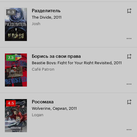
Разделитель
Рейтинг
6.3
The Divide
,
2011
Кинопоиска
Josh
6.3
Борись за свои права
Рейтинг
7.3
Beastie Boys: Fight for Your Right Revisited
,
2011
Кинопоиска
Café Patron
7.3
Росомаха
Рейтинг
4.5
Wolverine
,
Сериал, 2011
Кинопоиска
Logan
4.5