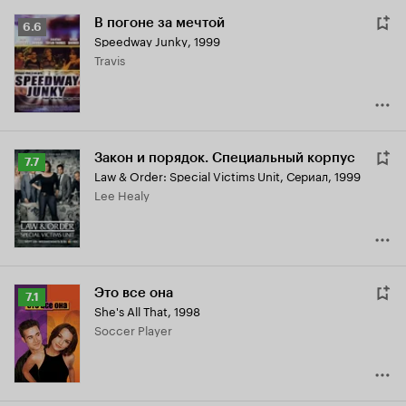
В погоне за мечтой
Рейтинг
6.6
Speedway Junky
,
1999
Кинопоиска
Travis
6.6
Закон и порядок. Специальный корпус
Рейтинг
7.7
Law & Order: Special Victims Unit
,
Сериал, 1999
Кинопоиска
Lee Healy
7.7
Это все она
Рейтинг
7.1
She's All That
,
1998
Кинопоиска
Soccer Player
7.1