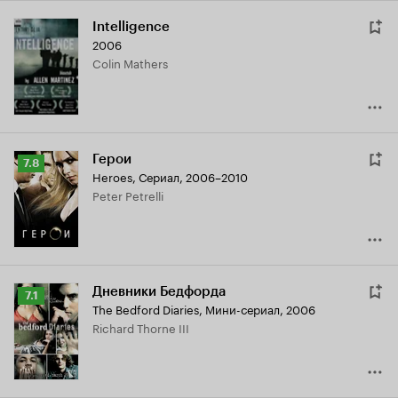
Intelligence
2006
Colin Mathers
Герои
Рейтинг
7.8
Heroes
,
Сериал, 2006–2010
Кинопоиска
Peter Petrelli
7.8
Дневники Бедфорда
Рейтинг
7.1
The Bedford Diaries
,
Мини-сериал, 2006
Кинопоиска
Richard Thorne III
7.1