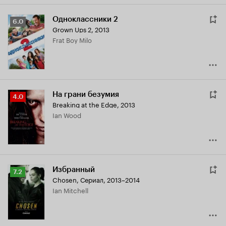
Одноклассники 2
Рейтинг
6.0
Grown Ups 2
,
2013
Кинопоиска
Frat Boy Milo
6.0
На грани безумия
Рейтинг
4.0
Breaking at the Edge
,
2013
Кинопоиска
Ian Wood
4.0
Избранный
Рейтинг
7.2
Chosen
,
Сериал, 2013–2014
Кинопоиска
Ian Mitchell
7.2