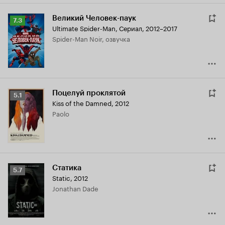
Великий Человек-паук
Рейтинг
7.3
Ultimate Spider-Man
,
Сериал, 2012–2017
Кинопоиска
Spider-Man Noir, озвучка
7.3
Поцелуй проклятой
Рейтинг
5.1
Kiss of the Damned
,
2012
Кинопоиска
Paolo
5.1
Статика
Рейтинг
5.7
Static
,
2012
Кинопоиска
Jonathan Dade
5.7