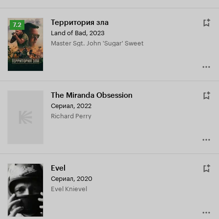
Территория зла
Рейтинг
7.2
Land of Bad
,
2023
Кинопоиска
Master Sgt. John 'Sugar' Sweet
7.2
The Miranda Obsession
Сериал, 2022
Richard Perry
Evel
Сериал, 2020
Evel Knievel