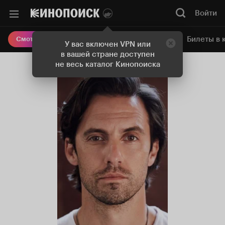
Войти
Онлайн-кинотеатр
Билеты в 
Смотреть кино
У вас включен VPN или
в вашей стране доступен
не весь каталог Кинопоиска