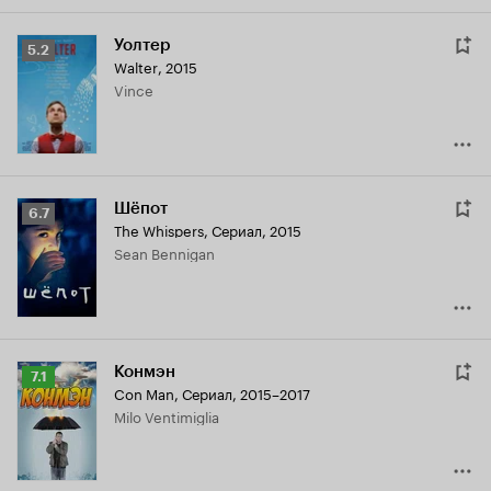
Уолтер
Рейтинг
5.2
Walter
,
2015
Кинопоиска
Vince
5.2
Шёпот
Рейтинг
6.7
The Whispers
,
Сериал, 2015
Кинопоиска
Sean Bennigan
6.7
Конмэн
Рейтинг
7.1
Con Man
,
Сериал, 2015–2017
Кинопоиска
Milo Ventimiglia
7.1