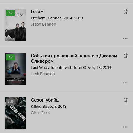
Готэм
Рейтинг
7.7
Gotham
,
Сериал, 2014–2019
Кинопоиска
Jason Lennon
7.7
События прошедшей недели с Джоном
Рейтинг
7.7
Оливером
Кинопоиска
Last Week Tonight with John Oliver
,
ТВ, 2014
7.7
Jack Pearson
Сезон убийц
Рейтинг
5.9
Killing Season
,
2013
Кинопоиска
Chris Ford
5.9