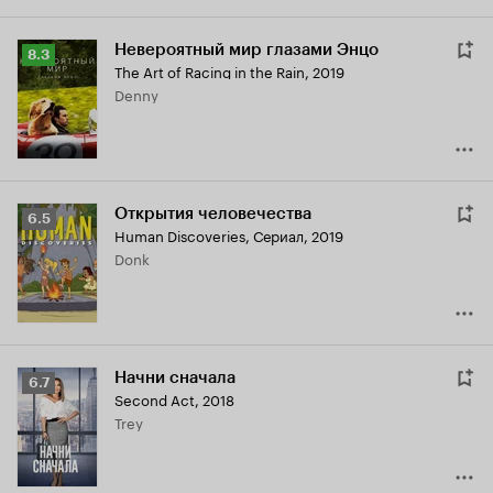
Невероятный мир глазами Энцо
Рейтинг
8.3
The Art of Racing in the Rain
,
2019
Кинопоиска
Denny
8.3
Открытия человечества
Рейтинг
6.5
Human Discoveries
,
Сериал, 2019
Кинопоиска
Donk
6.5
Начни сначала
Рейтинг
6.7
Second Act
,
2018
Кинопоиска
Trey
6.7