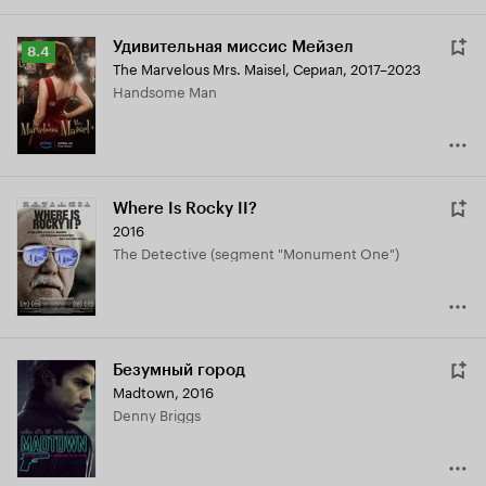
Удивительная миссис Мейзел
Рейтинг
8.4
The Marvelous Mrs. Maisel
,
Сериал, 2017–2023
Кинопоиска
Handsome Man
8.4
Where Is Rocky II?
2016
The Detective (segment "Monument One")
Безумный город
Madtown
,
2016
Denny Briggs