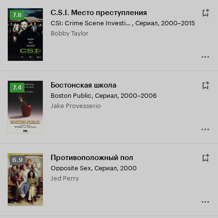
C.S.I. Место преступления
Рейтинг
7.8
CSI: Crime Scene Investigation
,
Сериал, 2000–2015
Кинопоиска
Bobby Taylor
7.8
Бостонская школа
Рейтинг
7.4
Boston Public
,
Сериал, 2000–2006
Кинопоиска
Jake Provesserio
7.4
Противоположный пол
Рейтинг
6.9
Opposite Sex
,
Сериал, 2000
Кинопоиска
Jed Perry
6.9