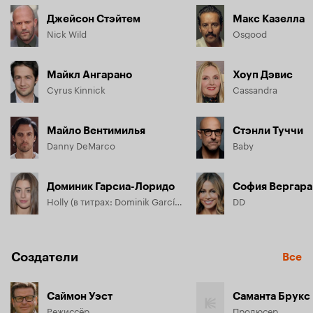
Джейсон Стэйтем
Макс Казелла
Nick Wild
Osgood
Майкл Ангарано
Хоуп Дэвис
Cyrus Kinnick
Cassandra
Майло Вентимилья
Стэнли Туччи
Danny DeMarco
Baby
Доминик Гарсиа-Лоридо
София Вергара
Holly (в титрах: Dominik García-Lorido)
DD
Создатели
Все
Саймон Уэст
Саманта Брукс
Режиссёр
Продюсер