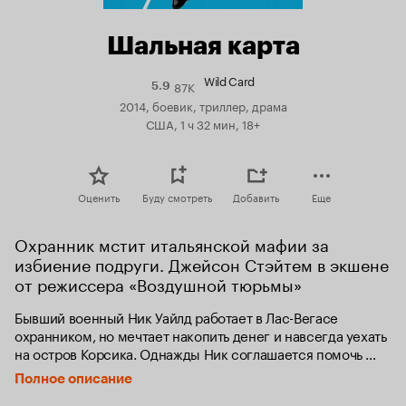
Шальная карта
Wild Card
87K
Рейтинг
5.9
Кинопоиска
2014, боевик, триллер, драма
5.9
США, 1 ч 32 мин, 18+
Оценить
Буду смотреть
Добавить
Еще
Охранник мстит итальянской мафии за 
избиение подруги. Джейсон Стэйтем в экшене 
от режиссера «Воздушной тюрьмы»
Бывший военный Ник Уайлд работает в Лас-Вегасе 
охранником, но мечтает накопить денег и навсегда уехать 
на остров Корсика. Однажды Ник соглашается помочь 
давней знакомой Холли, подвергшейся насилию 
Полное описание
со стороны сына крупного гангстера, из-за чего 