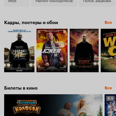
5.9
IMDb
Рейтинг кинокритиков
Полож. рецензии
Кадры, постеры и обои
Все
Билеты в кино
Все
Рейт
6.5
Кино
6.5