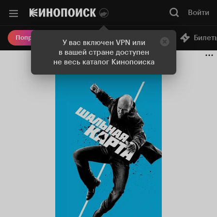
Войти
Онлайн-кинотеатр
Билет
Попробовать Плюс
У вас включен VPN или
в вашей стране доступен
не весь каталог Кинопоиска