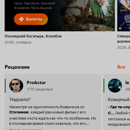
Гарик Харламов, Дмитрий
Журавлев, Мила Ершова
Билеты
Последний богатырь. Колобок
Смеша
2026, комедия
вселе
2026, 
Рецензии
Все
ProActor
le
1775 рецензий
39
'Надоело!'
Козырный
Несмотря на однотипность боевичков со
- Где ты с
, каждый раз новый фильм с его
Любой герой боевика, со временем
Стэтемом
С…
участием охота ждать как что-то особенное. Но
тяготился 
в последнее время стало казаться, что его
мордоворота
лучшая роль - это Ли в
.
поползнове
'Неудержимых'