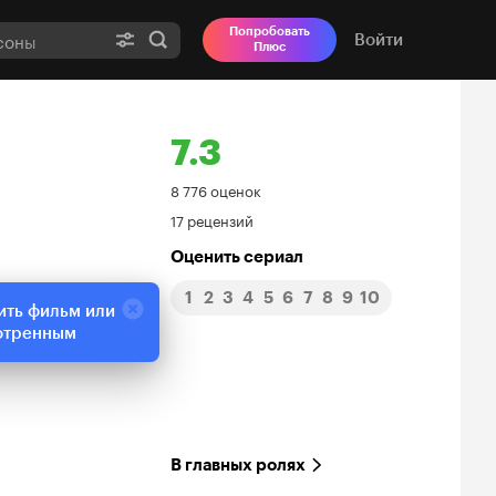
Попробовать
Войти
Плюс
7.3
Рейтинг
8 776 оценок
17 рецензий
Кинопоиска
Оценить сериал
7.3
1
2
3
4
5
6
7
8
9
10
ить фильм или
отренным
В главных ролях