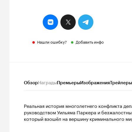
Нашли ошибку?
Добавить инфо
Обзор
Награды
Премьеры
Изображения
Трейлеры
Реальная история многолетнего конфликта де
руководством Уильяма Паркера и безжалостных
который взошёл на вершину криминального ми