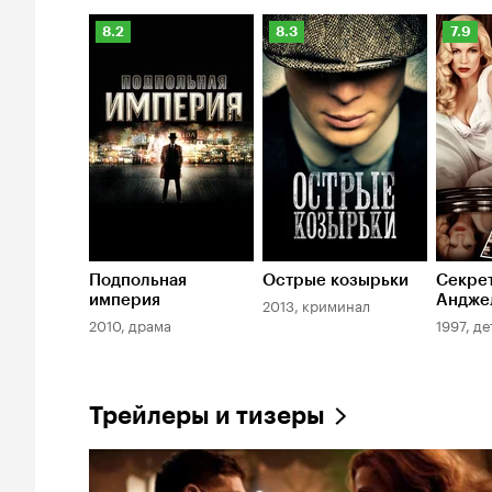
Рейтинг
Рейтинг
Рейти
8.2
8.3
7.9
Кинопоиска
Кинопоиска
Киноп
8.2
8.3
7.9
Подпольная
Острые козырьки
Секре
империя
Андже
2013, криминал
2010, драма
1997, д
Трейлеры и тизеры