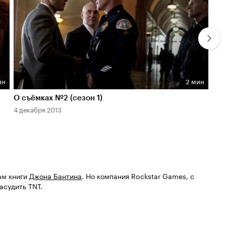
ин
2 мин
Длительность 2 мин
Дл
О съёмках №2 (сезон 1)
О с
4 декабря 2013
25 
ам книги
Джона Бантина
. Но компания Rockstar Games, с
асудить TNT.