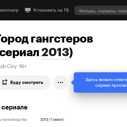
инотеатр
Установить на ТВ
Город гангстеров
сериал
2013
)
ob City
16+
Здесь можно отмет
Буду смотреть
сериал просм
 сериале
д производства
2013
(
1 сезон
)