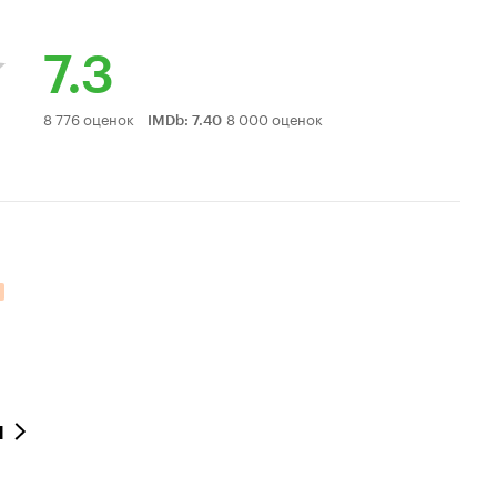
7.3
Рейтинг
8 776 оценок
8 000 оценок
IMDb
:
7.40
Кинопоиска
7.3
л