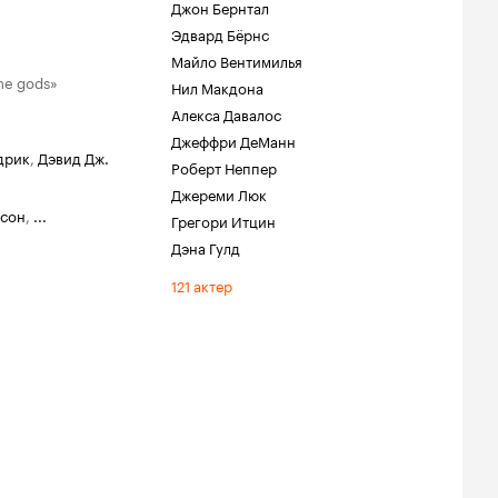
Джон Бернтал
Эдвард Бёрнс
Майло Вентимилья
me gods»
Нил Макдона
Алекса Давалос
Джеффри ДеМанн
дрик
,
Дэвид Дж.
Роберт Неппер
Джереми Люк
юсон
,
...
Грегори Итцин
Дэна Гулд
121 актер