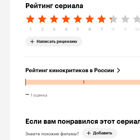
Рейтинг сериала
1
2
3
4
5
6
7
8
9
10
Написать рецензию
Рейтинг кинокритиков в России
1
Количество
отрицательных
–
1 оценка
оценок:
1.
Если вам понравился этот сериа
Знаете похожие фильмы?
Добавить