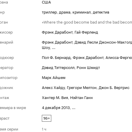
рана
США
нр
триллер
,
драма
,
криминал
,
детектив
оган
«Where the good become bad and the bad beco
жиссер
Фрэнк Дарабонт
,
Гай Ферленд
енарий
Фрэнк Дарабонт
,
Дэвид Лесли Джонсон-Макгол
Шоу
,
...
одюсер
Пол Ф. Бернард
,
Фрэнк Дарабонт
,
Алисса Ферг
ератор
Дэвид Тэттерсолл
,
Ронн Шмидт
мпозитор
Марк Айшем
дожник
Алекс Хайду
,
Грегори Мелтон
,
Джон Б. Вертрис
нтаж
Хантер М. Вия
,
Нэйтан Ганн
емьера в мире
4 декабря 2013
,
...
зраст
16+
емя серии
1 ч