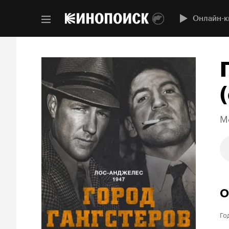
Онлайн-к
(
M
О
Го