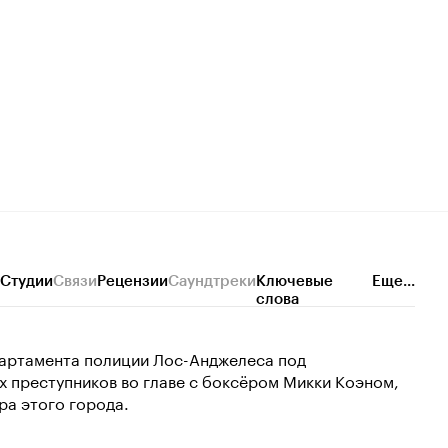
Студии
Связи
Рецензии
Саундтреки
Ключевые
Еще...
слова
партамента полиции Лос-Анджелеса под
 преступников во главе с боксёром Микки Коэном,
ра этого города.