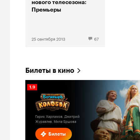
нового телесезона:
Премьеры
25 сентября 2013
67
Билеты в кино
Рейтинг
1.9
Кинопоиска
1.9
Гарик Харламов, Дмитрий
Журавлев, Мила Ершова
Билеты