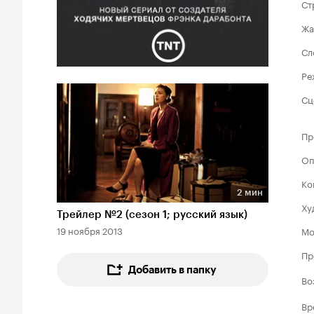
Ст
Жа
Сл
Ре
Сц
Пр
Оп
Ко
2 мин
Длительность 2 мин
Ху
Трейлер №2 (сезон 1; русский язык)
19 ноября 2013
Мо
Пр
Добавить в папку
Во
Вр