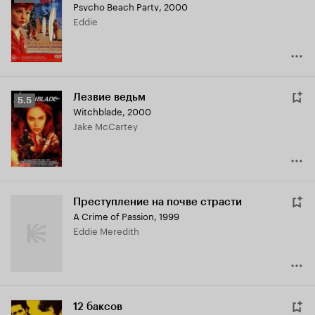
Psycho Beach Party
,
2000
Кинопоиска
Eddie
5.2
Лезвие ведьм
Рейтинг
5.5
Witchblade
,
2000
Кинопоиска
Jake McCartey
5.5
Преступление на почве страсти
A Crime of Passion
,
1999
Eddie Meredith
12 баксов