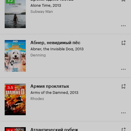
Рейтинг
7.2
Alone Time
,
2013
Кинопоиска
Subway Man
7.2
Абнер, невидимый пёс
Abner, the Invisible Dog
,
2013
Denning
Армия проклятых
Рейтинг
3.5
Army of the Damned
,
2013
Кинопоиска
Rhodes
3.5
Атлантический рубеж
Рейтинг