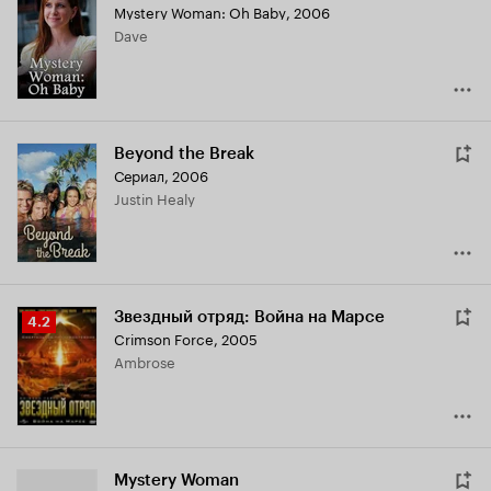
Mystery Woman: Oh Baby
,
2006
Dave
Beyond the Break
Сериал, 2006
Justin Healy
Звездный отряд: Война на Марсе
Рейтинг
4.2
Crimson Force
,
2005
Кинопоиска
Ambrose
4.2
Mystery Woman