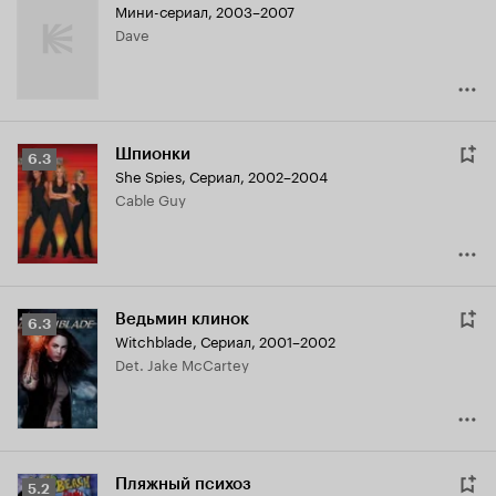
Мини-сериал, 2003–2007
Dave
Шпионки
Рейтинг
6.3
She Spies
,
Сериал, 2002–2004
Кинопоиска
Cable Guy
6.3
Ведьмин клинок
Рейтинг
6.3
Witchblade
,
Сериал, 2001–2002
Кинопоиска
Det. Jake McCartey
6.3
Пляжный психоз
Рейтинг
5.2