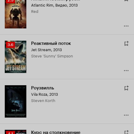
2.5
Atlantic Rim
,
Видео, 2013
Кинопоиска
Red
2.5
Реактивный поток
Рейтинг
3.6
Jet Stream
,
2013
Кинопоиска
Steve 'Sunny' Simpson
3.6
Роузвилль
Vila Roza
,
2013
Steven Korth
Курс на столкновение
Рейтинг
4.1