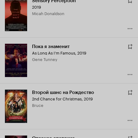
Sensory Perception
2019
Micah Donaldson
Пока я знаменит
As Long As I'm Famous
,
2019
Gene Tunney
Второй шанс на Рождество
2nd Chance for Christmas
,
2019
Bruce