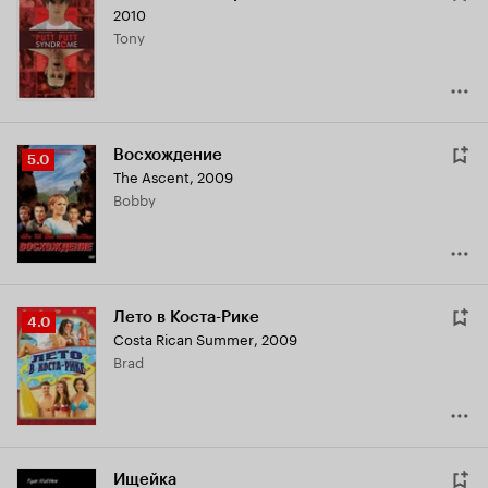
2010
Tony
Восхождение
Рейтинг
5.0
The Ascent
,
2009
Кинопоиска
Bobby
5.0
Лето в Коста-Рике
Рейтинг
4.0
Costa Rican Summer
,
2009
Кинопоиска
Brad
4.0
Ищейка