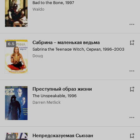
Bad to the Bone
,
1997
Waldo
Сабрина – маленькая ведьма
Рейтинг
6.5
Sabrina the Teenage Witch
,
Сериал, 1996–2003
Кинопоиска
Doug
6.5
Преступный образ жизни
The Unspeakable
,
1996
Darren Metlick
Непредсказуемая Сьюзан
Рейтинг
6.3