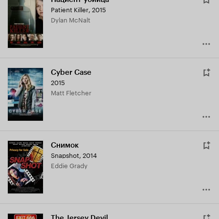
Patient Killer
,
2015
Dylan McNalt
Cyber Case
2015
Matt Fletcher
Снимок
Snapshot
,
2014
Eddie Grady
The Jersey Devil