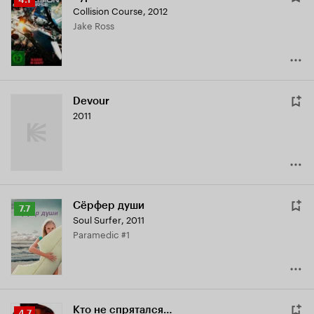
Collision Course
,
2012
Кинопоиска
Jake Ross
4.1
Devour
2011
Сёрфер души
Рейтинг
7.7
Soul Surfer
,
2011
Кинопоиска
Paramedic #1
7.7
Кто не спрятался…
Рейтинг
4.7