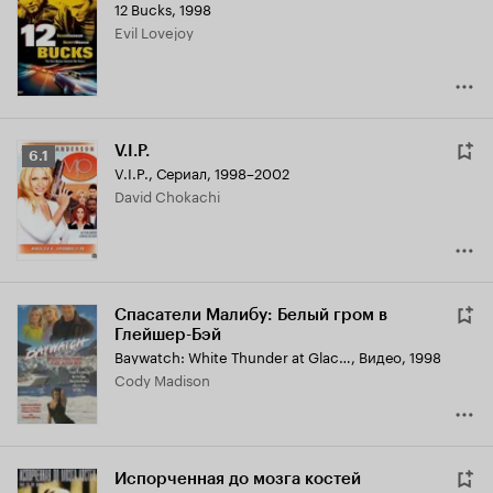
12 Bucks
,
1998
Evil Lovejoy
V.I.P.
Рейтинг
6.1
V.I.P.
,
Сериал, 1998–2002
Кинопоиска
David Chokachi
6.1
Спасатели Малибу: Белый гром в
Глейшер-Бэй
Baywatch: White Thunder at Glacier Bay
,
Видео, 1998
Cody Madison
Испорченная до мозга костей