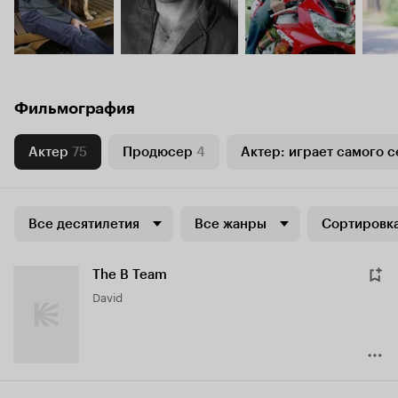
Фильмография
Актер
75
Продюсер
4
Актер: играет самого с
Все десятилетия
Все жанры
Сортировка
The B Team
David