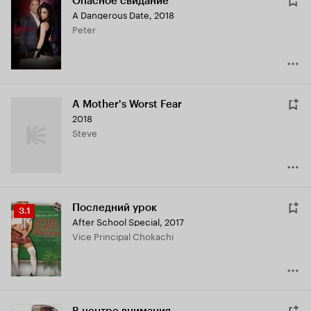
Опасное свидание
A Dangerous Date
,
2018
Peter
A Mother's Worst Fear
2018
Steve
Последний урок
Рейтинг
3.1
After School Special
,
2017
Кинопоиска
Vice Principal Chokachi
3.1