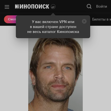
Войти
Онлайн-кинотеатр
Билеты в 
Смотреть кино
У вас включен VPN или
в вашей стране доступен
не весь каталог Кинопоиска