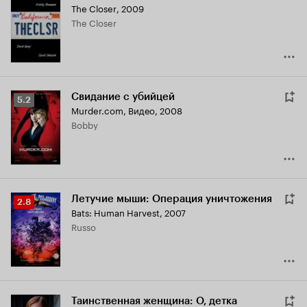
The Closer
,
2009
The Closer
Свидание с убийцей
Рейтинг
5.2
Murder.com
,
Видео, 2008
Кинопоиска
Bobby
5.2
Летучие мыши: Операция уничтожения
Рейтинг
2.8
Bats: Human Harvest
,
2007
Кинопоиска
Russo
2.8
Таинственная женщина: О, детка