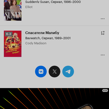
Suddenly Susan
,
Сериал, 1996–2000
Кинопоиска
Elliot
6.3
Спасатели Малибу
Рейтинг
6.2
Baywatch
,
Сериал, 1989–2001
Кинопоиска
Cody Madison
6.2