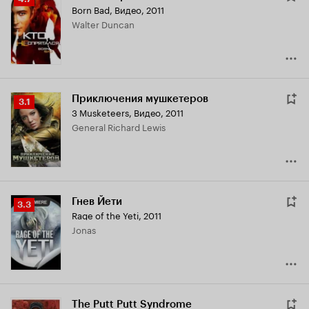
Born Bad
,
Видео, 2011
Кинопоиска
Walter Duncan
4.7
Приключения мушкетеров
Рейтинг
3.1
3 Musketeers
,
Видео, 2011
Кинопоиска
General Richard Lewis
3.1
Гнев Йети
Рейтинг
3.3
Rage of the Yeti
,
2011
Кинопоиска
Jonas
3.3
The Putt Putt Syndrome