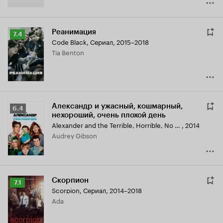
Реанимация
Рейтинг
7.4
Code Black
,
Сериал, 2015–2018
Кинопоиска
Tia Benton
7.4
Александр и ужасный, кошмарный,
Рейтинг
6.4
нехороший, очень плохой день
Кинопоиска
Alexander and the Terrible, Horrible, No Good, Very Bad Day
,
2014
6.4
Audrey Gibson
Скорпион
Рейтинг
7.1
Scorpion
,
Сериал, 2014–2018
Кинопоиска
Ada
7.1