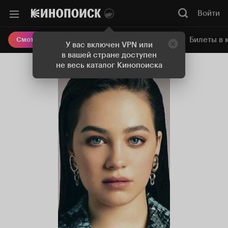
Войти
Онлайн-кинотеатр
Билеты в 
Смотреть кино
У вас включен VPN или
в вашей стране доступен
не весь каталог Кинопоиска