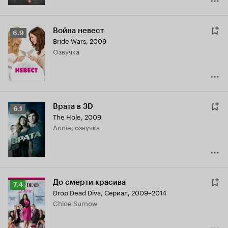
Война невест
Рейтинг
6.9
Bride Wars
,
2009
Кинопоиска
озвучка
6.9
Врата в 3D
Рейтинг
6.1
The Hole
,
2009
Кинопоиска
Annie, озвучка
6.1
До смерти красива
Рейтинг
7.4
Drop Dead Diva
,
Сериал, 2009–2014
Кинопоиска
Chloe Surnow
7.4