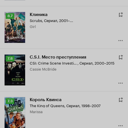
Клиника
Рейтинг
8.7
Scrubs
,
Сериал, 2001–...
Кинопоиска
Girl
8.7
C.S.I. Место преступления
Рейтинг
7.8
CSI: Crime Scene Investigation
,
Сериал, 2000–2015
Кинопоиска
Cassie McBride
7.8
Король Квинса
Рейтинг
7.3
The King of Queens
,
Сериал, 1998–2007
Кинопоиска
Marissa
7.3