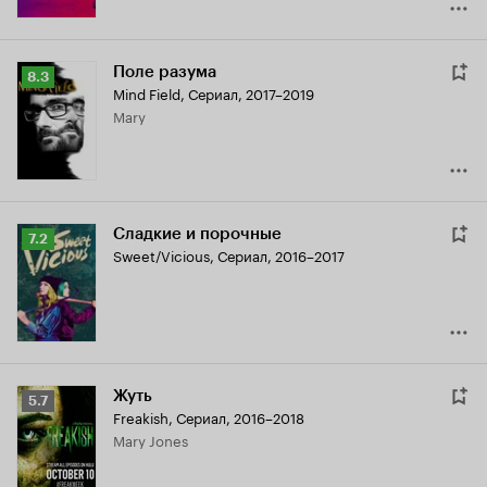
Поле разума
Рейтинг
8.3
Mind Field
,
Сериал, 2017–2019
Кинопоиска
Mary
8.3
Сладкие и порочные
Рейтинг
7.2
Sweet/Vicious
,
Сериал, 2016–2017
Кинопоиска
7.2
Жуть
Рейтинг
5.7
Freakish
,
Сериал, 2016–2018
Кинопоиска
Mary Jones
5.7