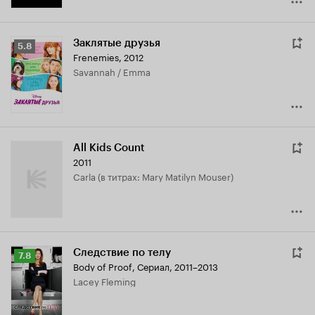
Заклятые друзья
Рейтинг
5.8
Frenemies
,
2012
Кинопоиска
Savannah / Emma
5.8
All Kids Count
2011
Carla (в титрах: Mary Matilyn Mouser)
Следствие по телу
Рейтинг
7.8
Body of Proof
,
Сериал, 2011–2013
Кинопоиска
Lacey Fleming
7.8