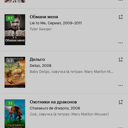
Обмани меня
Рейтинг
8.1
Lie to Me
,
Сериал, 2009–2011
Кинопоиска
Tyler Seeger
8.1
Дельго
Рейтинг
5.7
Delgo
,
2008
Кинопоиска
Baby Delgo, озвучка (в титрах: Mary Matilyn Mouser)
5.7
Охотники на драконов
Рейтинг
7.1
Chasseurs de dragons
,
2008
Кинопоиска
Zoé, озвучка (в титрах: Mary Matilyn Mouser)
7.1