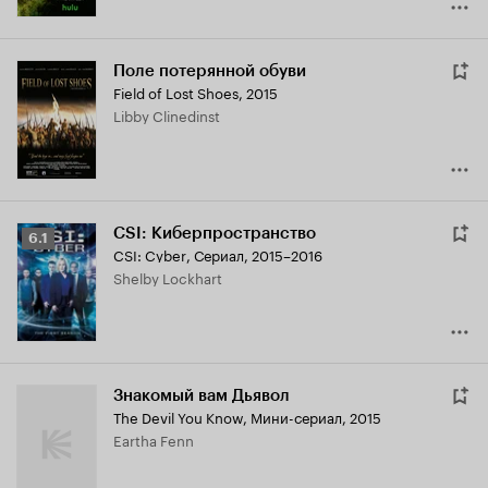
Поле потерянной обуви
Field of Lost Shoes
,
2015
Libby Clinedinst
CSI: Киберпространство
Рейтинг
6.1
CSI: Cyber
,
Сериал, 2015–2016
Кинопоиска
Shelby Lockhart
6.1
Знакомый вам Дьявол
The Devil You Know
,
Мини-сериал, 2015
Eartha Fenn