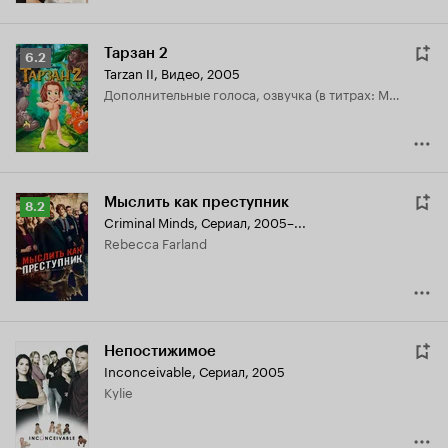
Тарзан 2
Рейтинг
6.2
Tarzan II
,
Видео, 2005
Кинопоиска
дополнительные голоса, озвучка (в титрах: Mary Matilyn Mouser)
6.2
Мыслить как преступник
Рейтинг
8.2
Criminal Minds
,
Сериал, 2005–...
Кинопоиска
Rebecca Farland
8.2
Непостижимое
Inconceivable
,
Сериал, 2005
Kylie