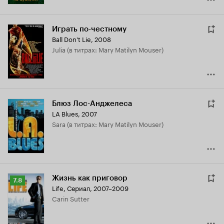
Играть по-честному
Ball Don't Lie
,
2008
Julia (в титрах: Mary Matilyn Mouser)
Блюз Лос-Анджелеса
LA Blues
,
2007
Sara (в титрах: Mary Matilyn Mouser)
Жизнь как приговор
Рейтинг
7.8
Life
,
Сериал, 2007–2009
Кинопоиска
Carin Sutter
7.8