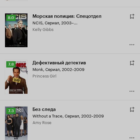
Морская полиция: Спецотдел
Рейтинг
8.0
NCIS
,
Сериал, 2003–...
Кинопоиска
Kelly Gibbs
8.0
Дефективный детектив
Рейтинг
7.8
Monk
,
Сериал, 2002–2009
Кинопоиска
Princess Girl
7.8
Без следа
Рейтинг
7.3
Without a Trace
,
Сериал, 2002–2009
Кинопоиска
Amy Rose
7.3