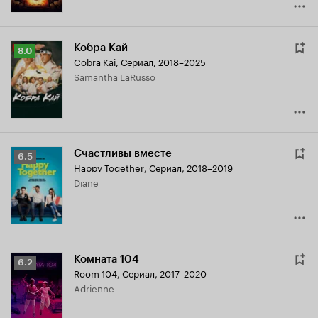
Кобра Кай
Рейтинг
8.0
Cobra Kai
,
Сериал, 2018–2025
Кинопоиска
Samantha LaRusso
8.0
Счастливы вместе
Рейтинг
6.5
Happy Together
,
Сериал, 2018–2019
Кинопоиска
Diane
6.5
Комната 104
Рейтинг
6.2
Room 104
,
Сериал, 2017–2020
Кинопоиска
Adrienne
6.2