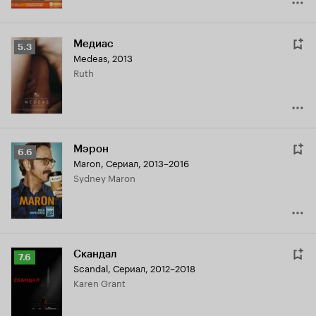
Медиас
Рейтинг
5.3
Medeas
,
2013
Кинопоиска
Ruth
5.3
Мэрон
Рейтинг
6.6
Maron
,
Сериал, 2013–2016
Кинопоиска
Sydney Maron
6.6
Скандал
Рейтинг
7.6
Scandal
,
Сериал, 2012–2018
Кинопоиска
Karen Grant
7.6