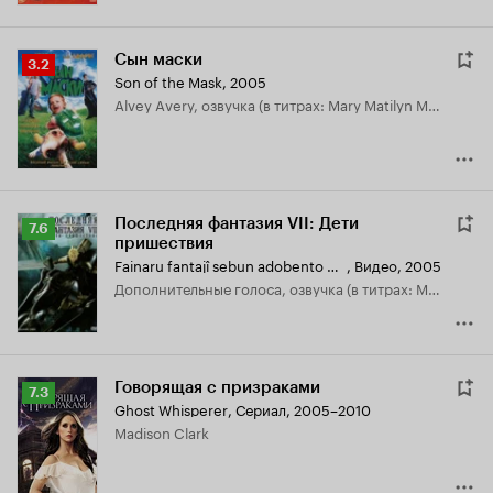
Сын маски
Рейтинг
3.2
Son of the Mask
,
2005
Кинопоиска
Alvey Avery, озвучка (в титрах: Mary Matilyn Mouser)
3.2
Последняя фантазия VII: Дети
Рейтинг
7.6
пришествия
Кинопоиска
Fainaru fantajî sebun adobento chirudoren
,
Видео, 2005
7.6
дополнительные голоса, озвучка (в титрах: Mary Matilyn Mouser)
Говорящая с призраками
Рейтинг
7.3
Ghost Whisperer
,
Сериал, 2005–2010
Кинопоиска
Madison Clark
7.3