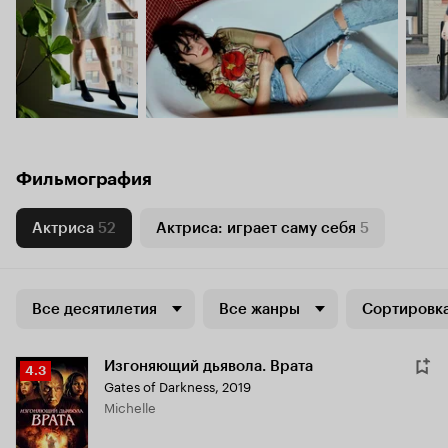
Фильмография
Актриса
52
Актриса: играет саму себя
5
Все десятилетия
Все жанры
Сортировка
Изгоняющий дьявола. Врата
Рейтинг
4.3
Gates of Darkness
,
2019
Кинопоиска
Michelle
4.3