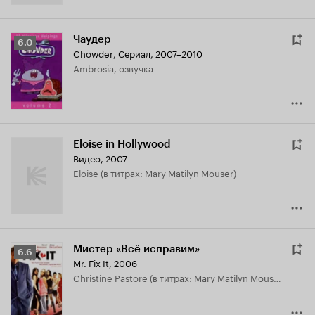
Чаудер
Рейтинг
6.0
Chowder
,
Сериал, 2007–2010
Кинопоиска
Ambrosia, озвучка
6.0
Eloise in Hollywood
Видео, 2007
Eloise (в титрах: Mary Matilyn Mouser)
Мистер «Всё исправим»
Рейтинг
6.6
Mr. Fix It
,
2006
Кинопоиска
Christine Pastore (в титрах: Mary Matilyn Mouser)
6.6