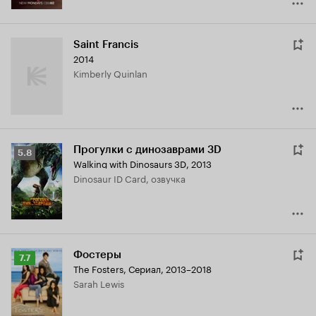
Saint Francis
2014
Kimberly Quinlan
Прогулки с динозаврами 3D
Рейтинг
5.8
Walking with Dinosaurs 3D
,
2013
Кинопоиска
Dinosaur ID Card, озвучка
5.8
Фостеры
Рейтинг
7.7
The Fosters
,
Сериал, 2013–2018
Кинопоиска
Sarah Lewis
7.7