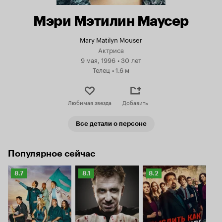
Мэри Мэтилин Маусер
Mary Matilyn Mouser
Актриса
9 мая, 1996
•
30 лет
Телец
•
1.6 м
Любимая звезда
Добавить
Все детали о персоне
Популярное сейчас
Рейтинг
Рейтинг
Рейтинг
8.7
8.1
8.2
Кинопоиска
Кинопоиска
Кинопоиска
8.7
8.1
8.2