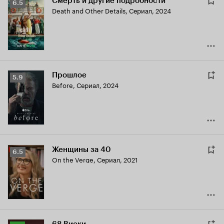
Смерть и другие подробности
Рейтинг
6.5
Death and Other Details
,
Сериал, 2024
Кинопоиска
6.5
Прошлое
Рейтинг
5.9
Before
,
Сериал, 2024
Кинопоиска
5.9
Женщины за 40
Рейтинг
6.5
On the Verge
,
Сериал, 2021
Кинопоиска
6.5