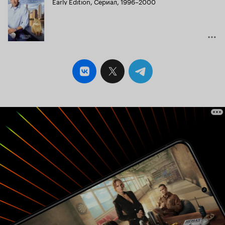
Early Edition
,
Сериал, 1996–2000
Кинопоиска
7.9