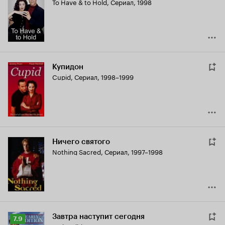
To Have & to Hold
,
Сериал, 1998
Купидон
Cupid
,
Сериал, 1998–1999
Ничего святого
Nothing Sacred
,
Сериал, 1997–1998
Завтра наступит сегодня
Рейтинг
7.9