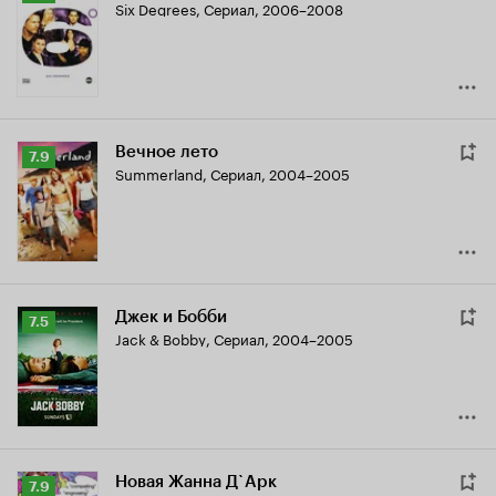
Six Degrees
,
Сериал, 2006–2008
Кинопоиска
7.1
Вечное лето
Рейтинг
7.9
Summerland
,
Сериал, 2004–2005
Кинопоиска
7.9
Джек и Бобби
Рейтинг
7.5
Jack & Bobby
,
Сериал, 2004–2005
Кинопоиска
7.5
Новая Жанна Д`Арк
Рейтинг
7.9