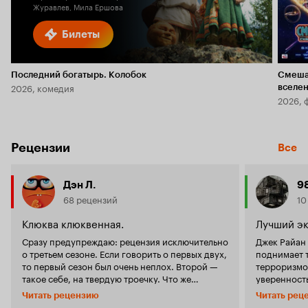
Журавлев, Мила Ершова
Билеты
Последний богатырь. Колобок
Смеша
2026, комедия
вселе
2026, 
Рецензии
Все
Дэн Л.
9
68 рецензий
10
Клюква клюквенная.
Лучший эк
Сразу предупреждаю: рецензия исключительно
Джек Райан 
о третьем сезоне. Если говорить о первых двух,
поднимает 
то первый сезон был очень неплох. Второй —
терроризмом
такое себе, на твердую троечку. Что же
уверенность
касается последнего — тут просто нет слов,
удовольств
Читать рецензию
Читать рец
чтобы описать то, к чему приводит западная
буду с бол