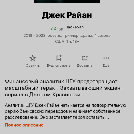
Джек Райан
Jack Ryan
16K
Рейтинг
7.2
Кинопоиска
2018 – 2023, боевик, триллер, драма, 4 сезона
7.2
США, 1 ч, 18+
Оценить
Буду смотреть
Добавить
Еще
Финансовый аналитик ЦРУ предотвращает 
масштабный теракт. Захватывающий экшен-
сериал с Джоном Красински
Аналитик ЦРУ Джек Райан натыкается на подозрительную 
серию банковских переводов и начинает собственное 
расследование. Оно заставляет героя оставить 
безопасную офисную работу и включиться в смертельную 
Полное описание
игру кошки-мышки по всей Европе и на Ближнем Востоке 