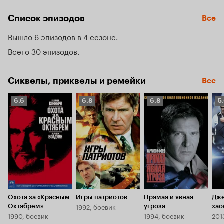
с лидером террористов, готовящим массированную атаку 
на США и её союзников.
Список эпизодов
Все
Вышло 6 эпизодов в 4 сезоне
Всего 30 эпизодов
Сиквелы, приквелы и ремейки
Все
Рейтинг
Рейтинг
Рейтинг
Р
6.6
6.8
6.8
5
Кинопоиска
Кинопоиска
Кинопоиска
К
6.6
6.8
6.8
5.
Охота за «Красным
Игры патриотов
Прямая и явная
Дже
1992, боевик
Октябрем»
угроза
хао
1990, боевик
1994, боевик
201