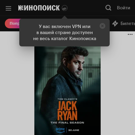
Войти
Онлайн-кинотеатр
Билет
Попробовать Плюс
У вас включен VPN или
в вашей стране доступен
не весь каталог Кинопоиска