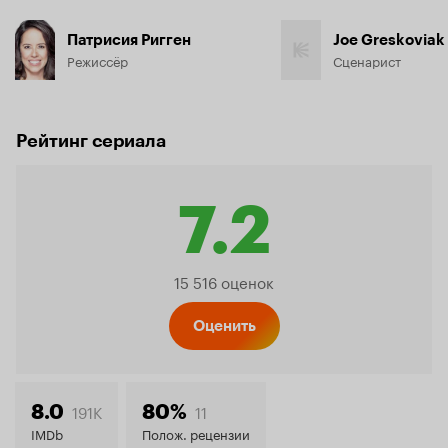
Патрисия Ригген
Joe Greskoviak
Режиссёр
Сценарист
Рейтинг сериала
7.2
Рейтинг
15 516 оценок
Кинопо
Оценить
7.2
191K
11
8.0
80%
IMDb
Полож. рецензии