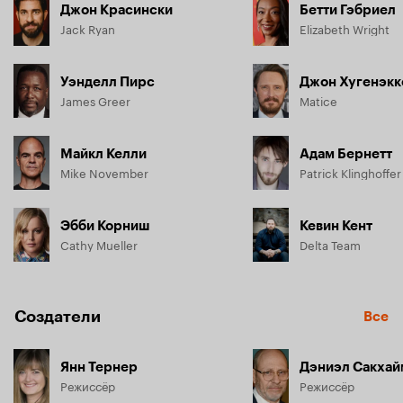
Джон Красински
Бетти Гэбриел
Jack Ryan
Elizabeth Wright
Уэнделл Пирс
Джон Хугенэкк
James Greer
Matice
Майкл Келли
Адам Бернетт
Mike November
Patrick Klinghoffer
Эбби Корниш
Кевин Кент
Cathy Mueller
Delta Team
Создатели
Все
Янн Тернер
Дэниэл Сакхай
Режиссёр
Режиссёр