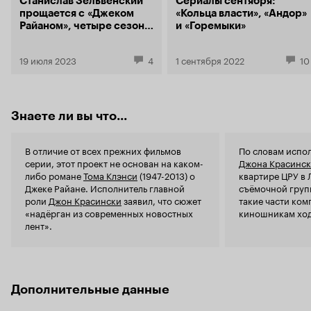
Станислав Зельвенский
Сериалы сентября:
заморачиваясь о хоть каком-то
прощается с «Джеком
«Кольца власти», «Андор»
правдоподобии. Скоро Голливуд будет
Райаном», четыре сезона
и «Горемыки»
выпускать еще более развесистую клюкву о
учившим нас простым
конфликте в известной стране. Что тут скажешь
истинам «батиного кино»
19 июля 2023
– повесточка! Как такое нормальному
4
1 сентября 2022
10
адекватному человеку смотреть — я не знаю.
Хотя для русофобствующих либералов вполне
может и сойти. Вполне себе сойдет, и даже под
злобное ликование, жителям соседней страны.
Знаете ли вы что...
Всем остальным — строго мимо!
В отличие от всех прежних фильмов
По словам испо
серии, этот проект не основан на каком-
Джона Красинс
либо романе
Тома Клэнси
(1947-2013) о
квартире ЦРУ в 
Джеке Райане. Исполнитель главной
съёмочной груп
роли
Джон Красински
заявил, что сюжет
такие части ком
«надёрган из современных новостных
киношникам ход
лент».
Дополнительные данные