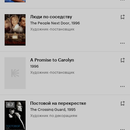
Люди по соседству
The People Next Door
,
1996
Художник-постановщик
A Promise to Carolyn
1996
Художник-постановщик
Постовой на перекрестке
Рейтинг
6.7
The Crossing Guard
,
1995
Кинопоиска
Художник по декорациям
6.7