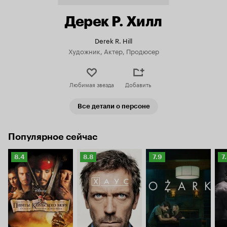
Дерек Р. Хилл
Derek R. Hill
Художник, Актер, Продюсер
Любимая звезда
Добавить
Все детали о персоне
Популярное сейчас
Рейтинг
Рейтинг
Рейтинг
Р
8.4
8.8
7.9
7
Кинопоиска
Кинопоиска
Кинопоиска
К
8.4
8.8
7.9
7.