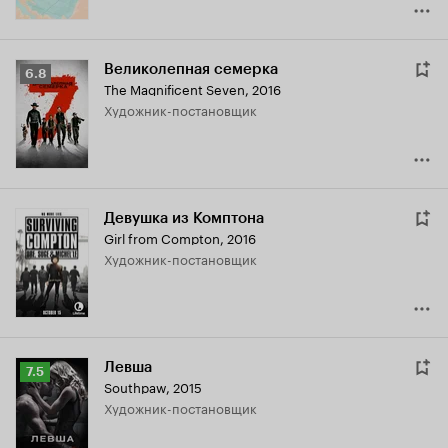
Великолепная семерка
Рейтинг
6.8
The Magnificent Seven
,
2016
Кинопоиска
Художник-постановщик
6.8
Девушка из Комптона
Girl from Compton
,
2016
Художник-постановщик
Левша
Рейтинг
7.5
Southpaw
,
2015
Кинопоиска
Художник-постановщик
7.5