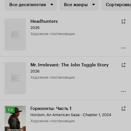
Все десятилетия
Все жанры
Сортировка
Headhunters
2026
Художник-постановщик
Mr. Irrelevant: The John Tuggle Story
2026
Художник-постановщик
Горизонты: Часть 1
Рейтинг
7.2
Horizon: An American Saga - Chapter 1
,
2024
Кинопоиска
Художник-постановщик
7.2