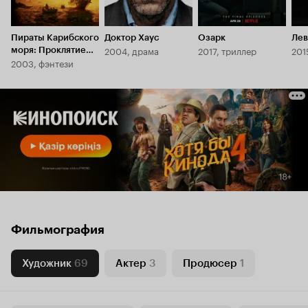
Пираты Карибского
Доктор Хаус
Озарк
Ле
2004, драма
2017, триллер
201
моря: Проклятие
2003, фэнтези
Черной
жемчужины
Фильмография
Художник
69
Актер
3
Продюсер
1