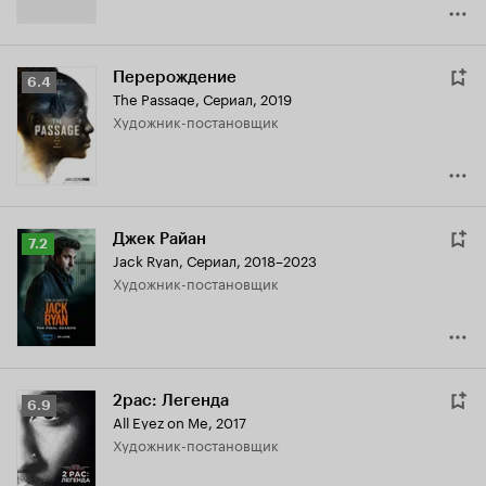
Перерождение
Рейтинг
6.4
The Passage
,
Сериал, 2019
Кинопоиска
Художник-постановщик
6.4
Джек Райан
Рейтинг
7.2
Jack Ryan
,
Сериал, 2018–2023
Кинопоиска
Художник-постановщик
7.2
2pac: Легенда
Рейтинг
6.9
All Eyez on Me
,
2017
Кинопоиска
Художник-постановщик
6.9