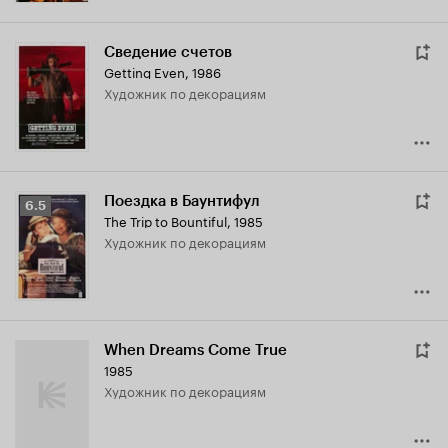
Сведение счетов
Getting Even
,
1986
Художник по декорациям
Поездка в Баунтифул
Рейтинг
6.5
The Trip to Bountiful
,
1985
Кинопоиска
Художник по декорациям
6.5
When Dreams Come True
1985
Художник по декорациям