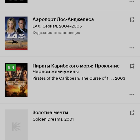
Аэропорт Лос-Анджелеса
LAX
,
Сериал, 2004–2005
Художник-постановщик
Пираты Карибского моря: Проклятие
Рейтинг
8.4
Черной жемчужины
Кинопоиска
Pirates of the Caribbean: The Curse of the Black Pearl
,
2003
8.4
Золотые мечты
Golden Dreams
,
2001