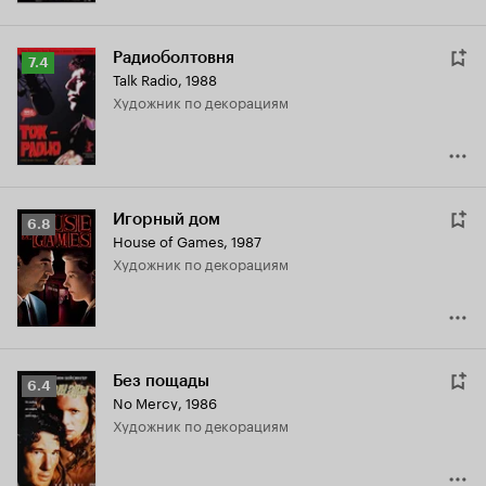
Радиоболтовня
Рейтинг
7.4
Talk Radio
,
1988
Кинопоиска
Художник по декорациям
7.4
Игорный дом
Рейтинг
6.8
House of Games
,
1987
Кинопоиска
Художник по декорациям
6.8
Без пощады
Рейтинг
6.4
No Mercy
,
1986
Кинопоиска
Художник по декорациям
6.4