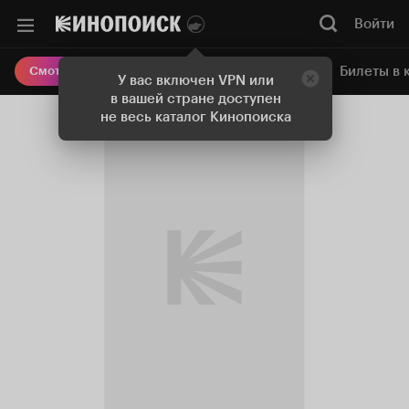
Войти
Онлайн-кинотеатр
Билеты в 
Смотреть кино
У вас включен VPN или
в вашей стране доступен
не весь каталог Кинопоиска