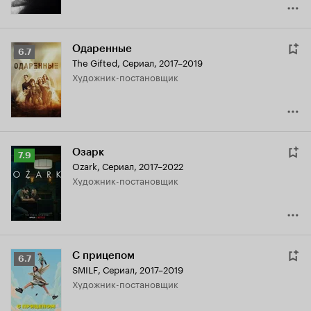
Одаренные
Рейтинг
6.7
The Gifted
,
Сериал, 2017–2019
Кинопоиска
Художник-постановщик
6.7
Озарк
Рейтинг
7.9
Ozark
,
Сериал, 2017–2022
Кинопоиска
Художник-постановщик
7.9
С прицепом
Рейтинг
6.7
SMILF
,
Сериал, 2017–2019
Кинопоиска
Художник-постановщик
6.7