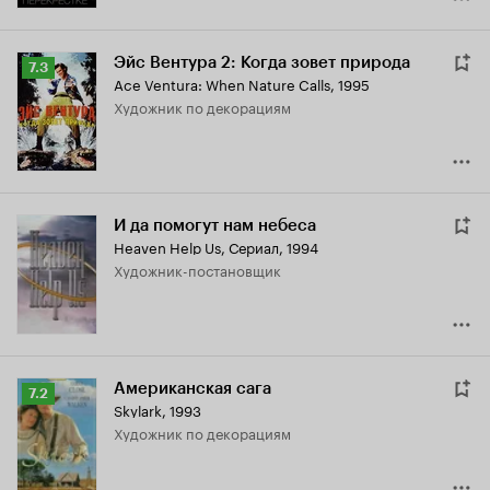
Эйс Вентура 2: Когда зовет природа
Рейтинг
7.3
Ace Ventura: When Nature Calls
,
1995
Кинопоиска
Художник по декорациям
7.3
И да помогут нам небеса
Heaven Help Us
,
Сериал, 1994
Художник-постановщик
Американская сага
Рейтинг
7.2
Skylark
,
1993
Кинопоиска
Художник по декорациям
7.2