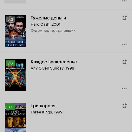
Тяжелые деньги
Рейтинг
5.2
Hard Cash
,
2001
Кинопоиска
Художник-постановщик
5.2
Каждое воскресенье
Рейтинг
7.6
Any Given Sunday
,
1999
Кинопоиска
7.6
Три короля
Рейтинг
7.1
Three Kings
,
1999
Кинопоиска
7.1