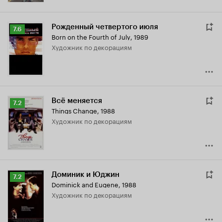
Рожденный четвертого июля
Рейтинг
7.6
Born on the Fourth of July
,
1989
Кинопоиска
Художник по декорациям
7.6
Всё меняется
Рейтинг
7.2
Things Change
,
1988
Кинопоиска
Художник по декорациям
7.2
Доминик и Юджин
Рейтинг
7.2
Dominick and Eugene
,
1988
Кинопоиска
Художник по декорациям
7.2