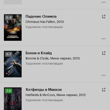
Падение Олимпа
Рейтинг
6.4
Olympus Has Fallen
,
2013
Кинопоиска
Художник-постановщик
6.4
Бонни и Клайд
Рейтинг
6.7
Bonnie & Clyde
,
Мини-сериал, 2013
Кинопоиска
Художник-постановщик
6.7
Хэтфилды и Маккои
Рейтинг
7.8
Hatfields & McCoys
,
Мини-сериал, 2012
Кинопоиска
Художник-постановщик
7.8