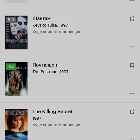
Шантаж
Рейтинг
5.3
Keys to Tulsa
,
1997
Кинопоиска
Художник-постановщик
5.3
Почтальон
Рейтинг
7.2
The Postman
,
1997
Кинопоиска
7.2
The Killing Secret
1997
Художник-постановщик