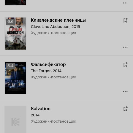
Кливлендские пленницы
Рейтинг
6.6
Cleveland Abduction
,
2015
Кинопоиска
Художник-постановщик
6.6
Фальсификатор
Рейтинг
5.4
The Forger
,
2014
Кинопоиска
Художник-постановщик
5.4
Salvation
2014
Художник-постановщик