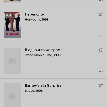
Переполох
Рейтинг
6.4
Hurlyburly
,
1998
Кинопоиска
6.4
В одно и то же время
Twice Upon a Time
,
1998
Barney's Big Surprise
Видео, 1998