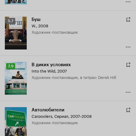
Буш
Рейтинг
5.7
W.
,
2008
Кинопоиска
Художник-постановщик
5.7
В диких условиях
Рейтинг
7.9
Into the Wild
,
2007
Кинопоиска
Художник-постановщик, в титрах: Derek Hill
7.9
Автолюбители
Carpoolers
,
Сериал, 2007–2008
Художник-постановщик