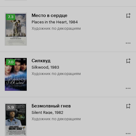
Место в сердце
Рейтинг
7.3
Places in the Heart
,
1984
Кинопоиска
Художник по декорациям
7.3
Силквуд
Рейтинг
7.0
Silkwood
,
1983
Кинопоиска
Художник по декорациям
7.0
Безмолвный гнев
Рейтинг
5.9
Silent Rage
,
1982
Кинопоиска
Художник по декорациям
5.9