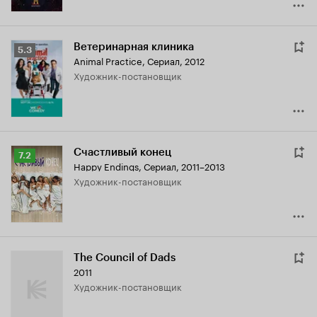
Ветеринарная клиника
Рейтинг
5.3
Animal Practice
,
Сериал, 2012
Кинопоиска
Художник-постановщик
5.3
Счастливый конец
Рейтинг
7.2
Happy Endings
,
Сериал, 2011–2013
Кинопоиска
Художник-постановщик
7.2
The Council of Dads
2011
Художник-постановщик