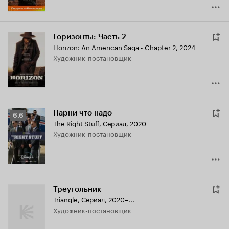
Горизонты: Часть 2
Horizon: An American Saga - Chapter 2
,
2024
Художник-постановщик
Парни что надо
Рейтинг
6.6
The Right Stuff
,
Сериал, 2020
Кинопоиска
Художник-постановщик
6.6
Треугольник
Triangle
,
Сериал, 2020–...
Художник-постановщик