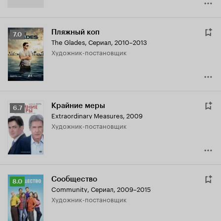
Пляжный коп
Рейтинг
7.0
The Glades
,
Сериал, 2010–2013
Кинопоиска
Художник-постановщик
7.0
Крайние меры
Рейтинг
6.7
Extraordinary Measures
,
2009
Кинопоиска
Художник-постановщик
6.7
Сообщество
Рейтинг
8.0
Community
,
Сериал, 2009–2015
Кинопоиска
Художник-постановщик
8.0