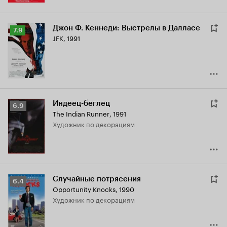
Джон Ф. Кеннеди: Выстрелы в Далласе
Рейтинг
7.9
JFK
,
1991
Кинопоиска
7.9
Индеец-беглец
Рейтинг
6.9
The Indian Runner
,
1991
Кинопоиска
Художник по декорациям
6.9
Случайные потрясения
Рейтинг
6.4
Opportunity Knocks
,
1990
Кинопоиска
Художник по декорациям
6.4