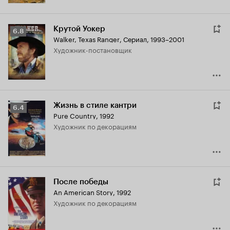
Крутой Уокер
Рейтинг
6.8
Walker, Texas Ranger
,
Сериал, 1993–2001
Кинопоиска
Художник-постановщик
6.8
Жизнь в стиле кантри
Рейтинг
6.4
Pure Country
,
1992
Кинопоиска
Художник по декорациям
6.4
После победы
An American Story
,
1992
Художник по декорациям