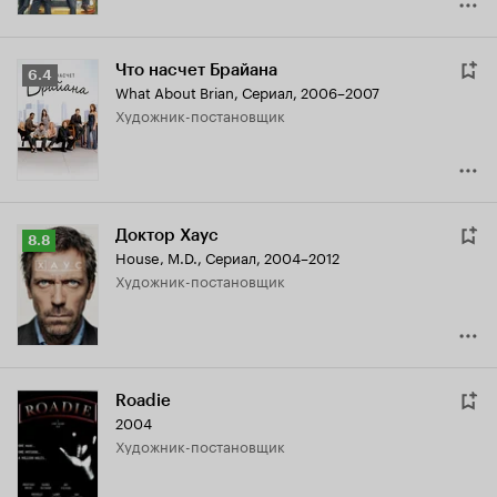
Что насчет Брайана
Рейтинг
6.4
What About Brian
,
Сериал, 2006–2007
Кинопоиска
Художник-постановщик
6.4
Доктор Хаус
Рейтинг
8.8
House, M.D.
,
Сериал, 2004–2012
Кинопоиска
Художник-постановщик
8.8
Roadie
2004
Художник-постановщик