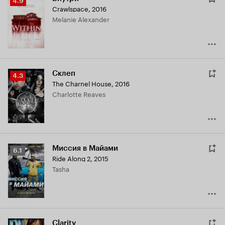
Рейтинг
4.9
Crawlspace
,
2016
Кинопоиска
Melanie Alexander
4.9
Склеп
Рейтинг
4.3
The Charnel House
,
2016
Кинопоиска
Charlotte Reaves
4.3
Миссия в Майами
Рейтинг
6.1
Ride Along 2
,
2015
Кинопоиска
Tasha
6.1
Clarity