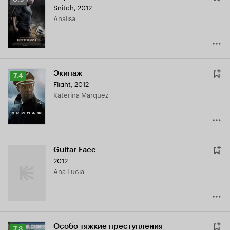
Snitch
,
2012
Кинопоиска
Analisa
6.9
Экипаж
Рейтинг
7.4
Flight
,
2012
Кинопоиска
Katerina Marquez
7.4
Guitar Face
2012
Ana Lucia
Особо тяжкие преступления
Рейтинг
7.3