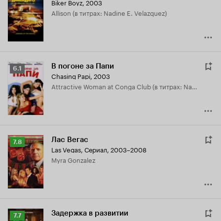
Biker Boyz
,
2003
Кинопоиска
Allison (в титрах: Nadine E. Velazquez)
6.3
В погоне за Папи
Рейтинг
6.1
Chasing Papi
,
2003
Кинопоиска
Attractive Woman at Conga Club (в титрах: Nadine E. Velazquez)
6.1
Лас Вегас
Рейтинг
7.8
Las Vegas
,
Сериал, 2003–2008
Кинопоиска
Myra Gonzalez
7.8
Задержка в развитии
Рейтинг
7.7