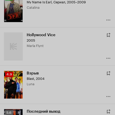
My Name Is Earl
,
Сериал, 2005–2009
Кинопоиска
Catalina
7.8
Hollywood Vice
2005
Marla Flynt
Взрыв
Рейтинг
4.9
Blast
,
2004
Кинопоиска
Luna
4.9
Последний выход
Рейтинг
5.6