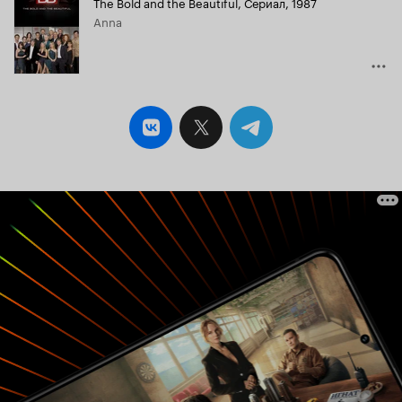
The Bold and the Beautiful
,
Сериал, 1987
Кинопоиска
Anna
4.7