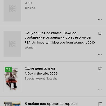
2010
Jessica
Социальная реклама: Важное
сообщение от женщин со всего мира
PSA: An Important Message from Women EVERYWHERE
,
2010
Woman
Один день жизни
Рейтинг
7.2
A Day in the Life
,
2009
Кинопоиска
Special Agent Natasha
7.2
В любви все средства хороши
Рейтинг
5.5