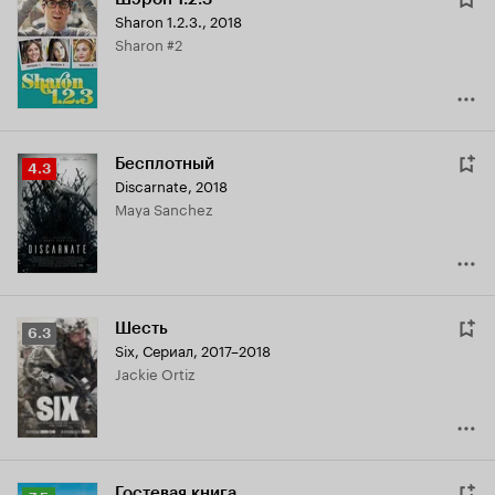
Sharon 1.2.3.
,
2018
Sharon #2
Бесплотный
Рейтинг
4.3
Discarnate
,
2018
Кинопоиска
Maya Sanchez
4.3
Шесть
Рейтинг
6.3
Six
,
Сериал, 2017–2018
Кинопоиска
Jackie Ortiz
6.3
Гостевая книга