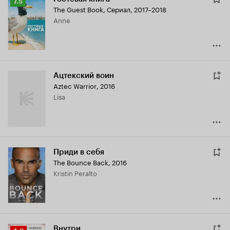
Рейтинг
7.5
The Guest Book
,
Сериал, 2017–2018
Кинопоиска
Anne
7.5
Ацтекский воин
Aztec Warrior
,
2016
Lisa
Приди в себя
The Bounce Back
,
2016
Kristin Peralto
Внутри