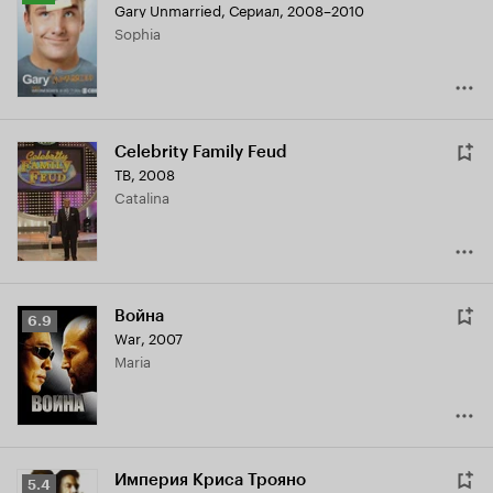
Gary Unmarried
,
Сериал, 2008–2010
Кинопоиска
Sophia
7.2
Celebrity Family Feud
ТВ, 2008
Catalina
Война
Рейтинг
6.9
War
,
2007
Кинопоиска
Maria
6.9
Империя Криса Трояно
Рейтинг
5.4