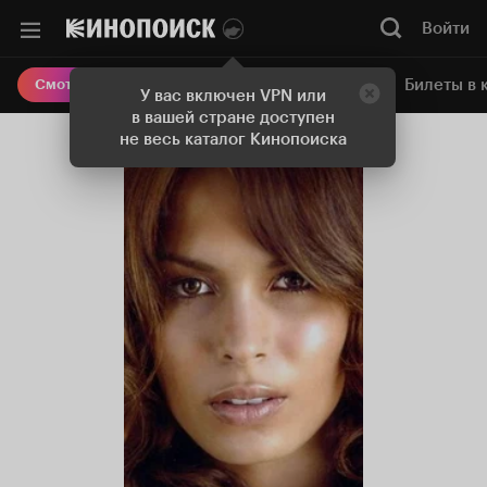
Войти
Онлайн-кинотеатр
Билеты в 
Смотреть кино
У вас включен VPN или
в вашей стране доступен
не весь каталог Кинопоиска