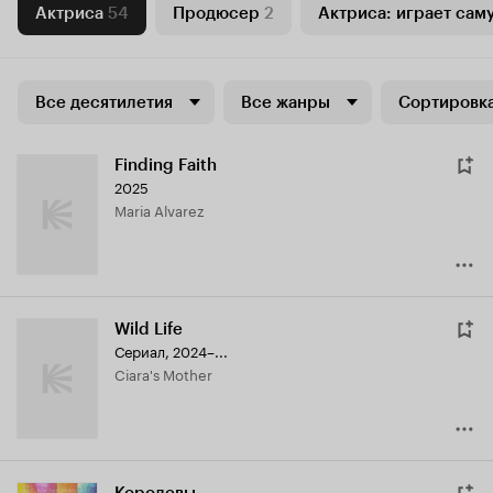
Актриса
54
Продюсер
2
Актриса: играет сам
Все десятилетия
Все жанры
Сортировка
Finding Faith
2025
Maria Alvarez
Wild Life
Сериал, 2024–...
Ciara's Mother