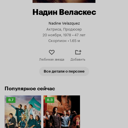
Надин Веласкес
Nadine Velazquez
Актриса, Продюсер
20 ноября, 1978
•
47 лет
Скорпион
•
1.65 м
Любимая звезда
Добавить
Все детали о персоне
Популярное сейчас
Рейтинг
Рейтинг
8.7
8.3
Кинопоиска
Кинопоиска
8.7
8.3