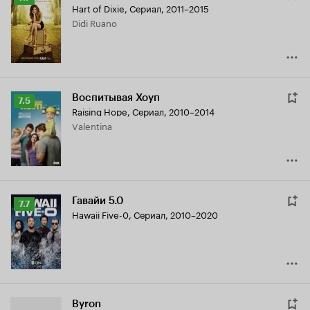
Hart of Dixie
,
Сериал, 2011–2015
Кинопоиска
Didi Ruano
7.7
Воспитывая Хоуп
Рейтинг
7.5
Raising Hope
,
Сериал, 2010–2014
Кинопоиска
Valentina
7.5
Гавайи 5.0
Рейтинг
7.7
Hawaii Five-0
,
Сериал, 2010–2020
Кинопоиска
7.7
Byron