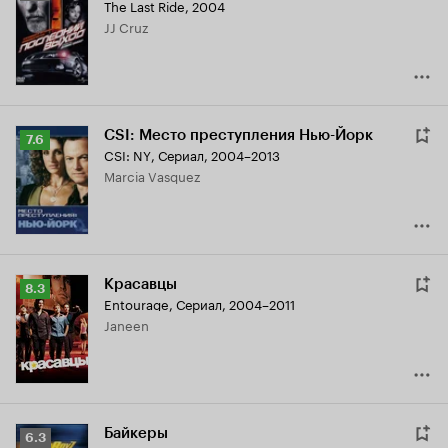
The Last Ride
,
2004
Кинопоиска
JJ Cruz
5.6
CSI: Место преступления Нью-Йорк
Рейтинг
7.6
CSI: NY
,
Сериал, 2004–2013
Кинопоиска
Marcia Vasquez
7.6
Красавцы
Рейтинг
8.3
Entourage
,
Сериал, 2004–2011
Кинопоиска
Janeen
8.3
Байкеры
Рейтинг
6.3