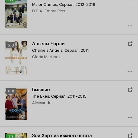
Major Crimes
,
Сериал, 2012–2018
Кинопоиска
D.D.A. Emma Rios
7.3
Ангелы Чарли
Рейтинг
5.3
Charlie's Angels
,
Сериал, 2011
Кинопоиска
Gloria Martinez
5.3
Бывшие
Рейтинг
6.8
The Exes
,
Сериал, 2011–2015
Кинопоиска
Alessandra
6.8
Зои Харт из южного штата
Рейтинг
7.7