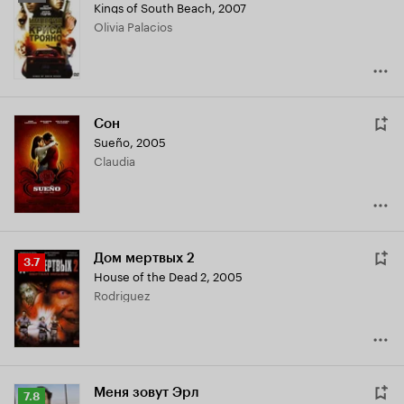
Kings of South Beach
,
2007
Кинопоиска
Olivia Palacios
5.4
Сон
Sueño
,
2005
Claudia
Дом мертвых 2
Рейтинг
3.7
House of the Dead 2
,
2005
Кинопоиска
Rodriguez
3.7
Меня зовут Эрл
Рейтинг
7.8