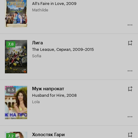
All's Faire in Love
,
2009
Кинопоиска
Mathilde
5.5
Лига
Рейтинг
7.8
The League
,
Сериал, 2009–2015
Кинопоиска
Sofia
7.8
Муж напрокат
Рейтинг
6.5
Husband for Hire
,
2008
Кинопоиска
Lola
6.5
Холостяк Гари
Рейтинг
7.2