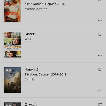
Killer Women
,
Сериал, 2014
Кинопоиска
Martina Alvarez
5.5
Sister
2014
Нация Z
Рейтинг
6.8
Z Nation
,
Сериал, 2014–2018
Кинопоиска
Camilla
6.8
Стукач
Рейтинг
6.9