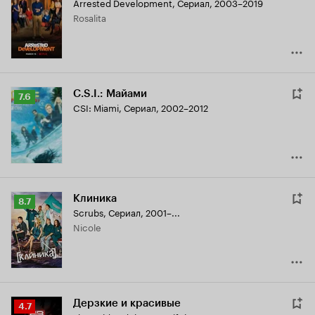
Arrested Development
,
Сериал, 2003–2019
Кинопоиска
Rosalita
7.7
C.S.I.: Майами
Рейтинг
7.6
CSI: Miami
,
Сериал, 2002–2012
Кинопоиска
7.6
Клиника
Рейтинг
8.7
Scrubs
,
Сериал, 2001–...
Кинопоиска
Nicole
8.7
Дерзкие и красивые
Рейтинг
4.7