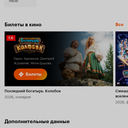
IMDb
Билеты в кино
Все
Рейтинг
1.6
Кинопоиска
1.6
Гарик Харламов, Дмитрий
Журавлев, Мила Ершова
Билеты
Последний богатырь. Колобок
Смеша
2026, комедия
вселе
2026, 
Дополнительные данные