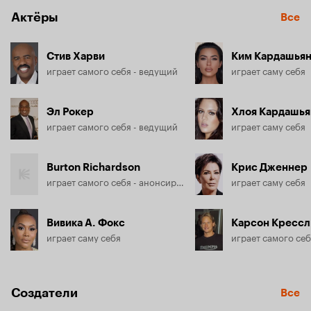
Актёры
Все
Стив Харви
Ким Кардашья
играет самого себя - ведущий
играет саму себя
Эл Рокер
Хлоя Кардашья
играет самого себя - ведущий
играет саму себя
Burton Richardson
Крис Дженнер
играет самого себя - анонсирующий
играет саму себя
Вивика А. Фокс
Карсон Крессл
играет саму себя
играет самого се
Создатели
Все