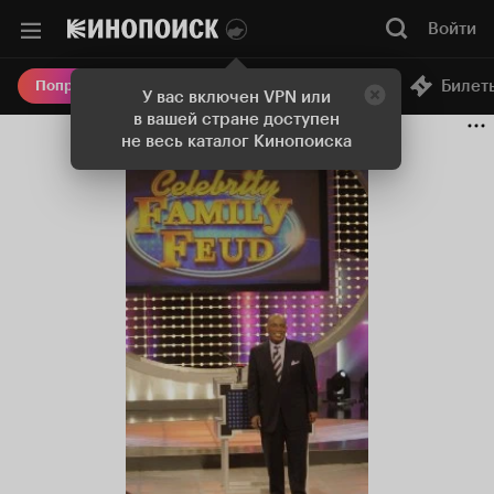
Войти
Онлайн-кинотеатр
Билет
Попробовать Плюс
У вас включен VPN или
в вашей стране доступен
не весь каталог Кинопоиска