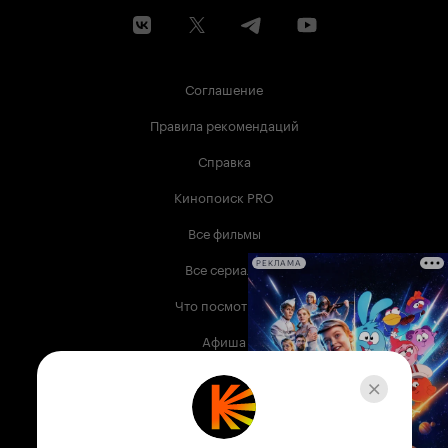
Соглашение
Правила рекомендаций
Справка
Кинопоиск PRO
Все фильмы
Все сериалы
РЕКЛАМА
Что посмотреть
Афиша
Музыка
Телепрограмма