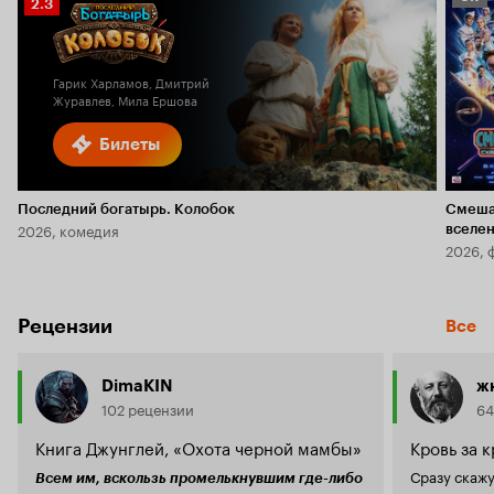
Рейтинг
2.3
Кино
Кинопоиска
6.1
2.3
Гарик Харламов, Дмитрий
Журавлев, Мила Ершова
Билеты
Последний богатырь. Колобок
Смеша
2026, комедия
вселе
2026, 
Рецензии
Все
DimaKIN
ж
102 рецензии
64
Книга Джунглей, «Охота черной мамбы»
Кровь за к
Сразу скажу
Всем им, вскользь промелькнувшим где-либо