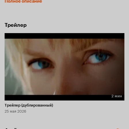
Полное описание
Она горит желанием найти предателей. Теперь только 
безжалостная месть успокоит сердце Чёрной Мамбы, 
и она начинает по очереди убивать членов банды Билла, 
решив оставить главаря напоследок.
Трейлер
2 мин
Длительность 2 мин
Трейлер (дублированный)
25 мая 2026