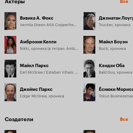
Актёры
Все
Вивика А. Фокс
Джонатан Лоуг
Vernita Green AKA Copperhead, хроника
Trucker, хроника
Амброзия Келли
Майкл Боуэн
Nikki, хроника (в титрах: Ambrosia Kelly)
Buck, хроника
Майкл Паркс
Кэндзи Оба
Earl McGraw / Esteban Vihaio, хроника
Джеймс Паркс
Ёсиюки Морис
Edgar McGraw, хроника
Tokyo Businessma
Создатели
Все