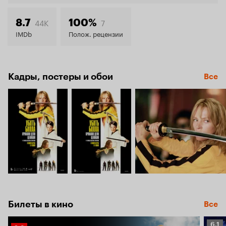
8.3
44K
7
8.7
100%
IMDb
Полож. рецензии
Кадры, постеры и обои
Все
Билеты в кино
Все
Рейт
6.1