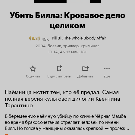
Убить Билла: Кровавое дело
целиком
Kill Bill: The Whole Bloody Affair
45K
Рейтинг
8.3
Кинопоиска
2004, боевик, триллер, криминал
8.3.
США, 4 ч 13 мин, 18+
топ
250
Оценить
Буду смотреть
Добавить
Еще
Наёмница мстит тем, кто её предал. Самая 
полная версия культовой дилогии Квентина 
Тарантино
В беременную наёмную убийцу по кличке Чёрная Мамба 
во время бракосочетания стреляет человек по имени 
Билл. Но голова у женщины оказалась крепкой — пролежав 
четыре года в коме, бывшая невеста приходит в себя. 