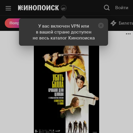
Войти
Онлайн-кинотеатр
Билет
Попробовать Плюс
У вас включен VPN или
в вашей стране доступен
не весь каталог Кинопоиска