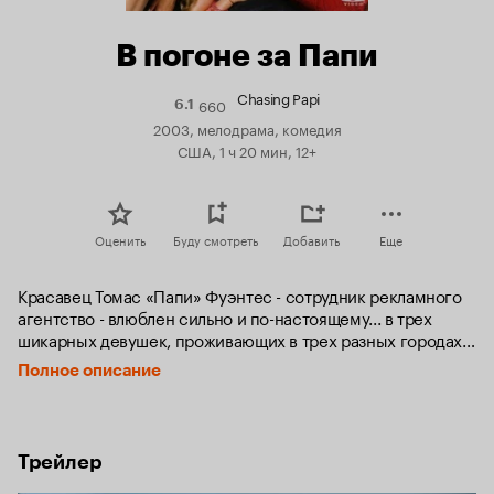
В погоне за Папи
Chasing Papi
660
Рейтинг
6.1
Кинопоиска
2003, мелодрама, комедия
6.1
США, 1 ч 20 мин, 12+
Оценить
Буду смотреть
Добавить
Еще
Красавец Томас «Папи» Фуэнтес - сотрудник рекламного 
агентство - влюблен сильно и по-настоящему... в трех 
шикарных девушек, проживающих в трех разных городах: 
жеманная Патрисия - из Нью-Йорка, прекрасная Лорена - 
Полное описание
из Чикаго и сексапильная Сиси - из Майами. И вот, все три 
красотки приезжают в Лос-Анджелес, чтобы сделать 
сюрприз Папи.
Трейлер