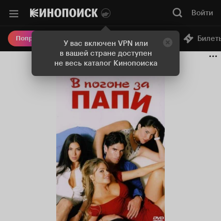
Войти
Онлайн-кинотеатр
Билет
Попробовать Плюс
У вас включен VPN или
в вашей стране доступен
не весь каталог Кинопоиска