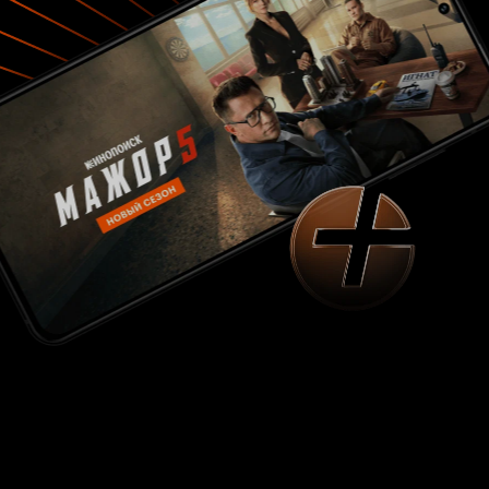
даже пару раз подраться, но смотрится это так
нелепо, что остаётся только махнуть рукой и
выключить фильм. Правда, я всё-таки смог его
досмотреть и, честно говоря, пожалел о
потерянном времени. Режиссёр картины
Линда Мендоса во всём доказала, что ей
нечего делать в полнометражном кино и лучше
оставаться на телевидении, работая в большом
количестве сериалов, там хоть, может, у неё
интереснее получается. Ну а Стив Энтин хотя
бы получил гонорар, да какой-никакой опыт.
Итак, кто же эти три красавицы,
задействованные в фильме 'В погоне за Папи'?
На данный момент, пожалуй, самой
знаменитой из них является колумбийская
актриса и модель София Вергара, которая
сыграла роль темпераментной мадемуазель,
мечтающей о сцене. В принципе, София
Вергара и смотрелась лучше и приметнее всех
тех, кто был задействован в комедии. Есть ещё
и пуэрториканка Роселин Санчес, которой
совершенно не шли очки и образ начитанной и
интеллигентной девушки, но хотя бы формами
она порадует мужскую часть зрительской
аудитории. И третьей стала рождённая в Техасе