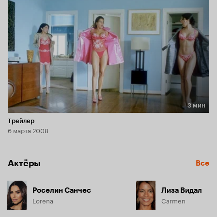
3 мин
Длительность 3 мин
Трейлер
6 марта 2008
Актёры
Все
Роселин Санчес
Лиза Видал
Lorena
Carmen