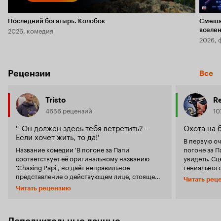
Последний богатырь. Колобок
Смеша
2026, комедия
вселе
2026, 
Рецензии
Все
Tristo
R
4656 рецензий
10
'- Он должен здесь тебя встретить? -
Охота на 
Если хочет жить, то да!'
В первую оч
Название комедии 'В погоне за Папи'
погоне за П
соответствует её оригинальному названию
увидеть. Сценарий. Сюжет простоват, ничего
'Chasing Papi', но даёт неправильное
гениального
представление о действующем лице, стоящем
момент. Фил
Читать рец
во главе угла. Кто такой этот Папи? Папи - так
романтичес
Читать рецензию
три красавицы латинского происхождения
вновь и вно
часто называют своего парня по имени Томас.
предлагает 
Да-да, вырос вот таким вот красавцем и
довольно-т
обольстителем Томас, что в разных городах
заставляет об
Дополнительные данные