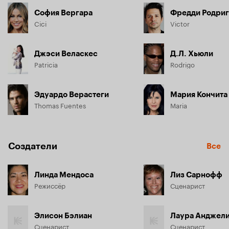
София Вергара
Фредди Родри
Cici
Victor
Джэси Веласкес
Д.Л. Хьюли
Patricia
Rodrigo
Эдуардо Верастеги
Мария Кончита
Thomas Fuentes
Maria
Создатели
Все
Линда Мендоса
Лиз Сарнофф
Режиссёр
Сценарист
Элисон Бэлиан
Лаура Анджели
Сценарист
Сценарист