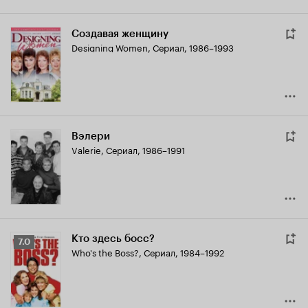
Создавая женщину
Designing Women
,
Сериал, 1986–1993
Вэлери
Valerie
,
Сериал, 1986–1991
Кто здесь босс?
Рейтинг
7.0
Who's the Boss?
,
Сериал, 1984–1992
Кинопоиска
7.0