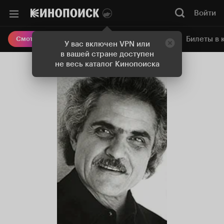
Войти
Онлайн-кинотеатр
Билеты в 
Смотреть кино
У вас включен VPN или
в вашей стране доступен
не весь каталог Кинопоиска