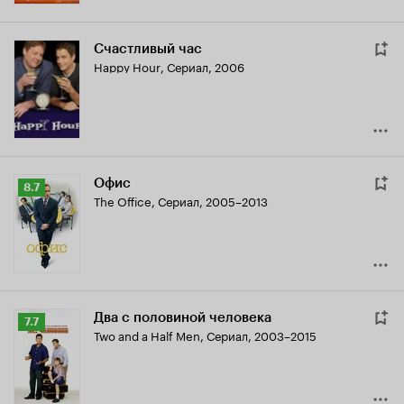
Счастливый час
Happy Hour
,
Сериал, 2006
Офис
Рейтинг
8.7
The Office
,
Сериал, 2005–2013
Кинопоиска
8.7
Два с половиной человека
Рейтинг
7.7
Two and a Half Men
,
Сериал, 2003–2015
Кинопоиска
7.7