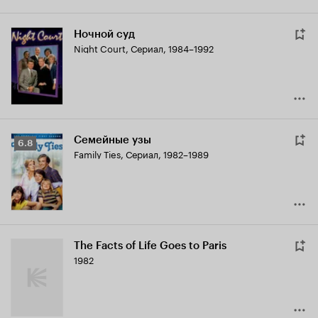
Ночной суд
Night Court
,
Сериал, 1984–1992
Семейные узы
Рейтинг
6.8
Family Ties
,
Сериал, 1982–1989
Кинопоиска
6.8
The Facts of Life Goes to Paris
1982