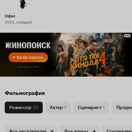
Офис
2005, комедия
Фильмография
Режиссер
33
Актер
1
Сценарист
1
Продю
Все десятилетия
Все жанры
Сортировка