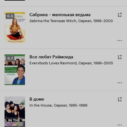
Сабрина – маленькая ведьма
Рейтинг
6.5
Sabrina the Teenage Witch
,
Сериал, 1996–2003
Кинопоиска
6.5
Все любят Рэймонда
Рейтинг
6.7
Everybody Loves Raymond
,
Сериал, 1996–2005
Кинопоиска
6.7
В доме
In the House
,
Сериал, 1995–1999