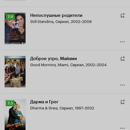
Непослушные родители
Рейтинг
7.9
Still Standing
,
Сериал, 2002–2006
Кинопоиска
7.9
Доброе утро, Майами
Good Morning, Miami
,
Сериал, 2002–2004
Дарма и Грег
Рейтинг
7.3
Dharma & Greg
,
Сериал, 1997–2002
Кинопоиска
7.3