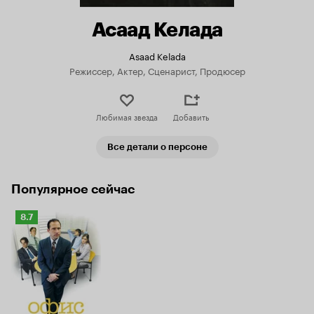
Асаад Келада
Asaad Kelada
Режиссер, Актер, Сценарист, Продюсер
Любимая звезда
Добавить
Все детали о персоне
Популярное сейчас
Рейтинг
8.7
Кинопоиска
8.7