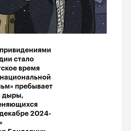
 привидениями
дии стало
ское время
 национальной
льм» пребывает
й дыры,
меняющихся
 декабре 2024-
»