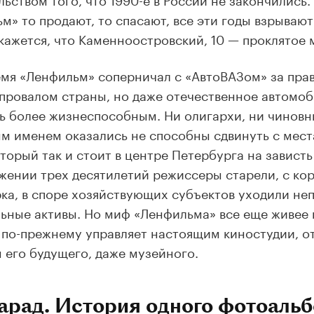
м» то продают, то спасают, все эти годы взрыва
 кажется, что Каменноостровский, 10 — проклятое 
мя «Ленфильм» соперничал с «АвтоВАЗом» за прав
провалом страны, но даже отечественное автомо
ь более жизнеспособным. Ни олигархи, ни чиновн
м именем оказались не способны сдвинуть с мест
оторый так и стоит в центре Петербурга на завист
жении трех десятилетий режиссеры старели, с ко
ка, в споре хозяйствующих субъектов уходили н
ьные активы. Но миф «Ленфильма» все еще живее 
по-прежнему управляет настоящим киностудии, о
 его будущего, даже музейного.
рад. История одного фотоаль