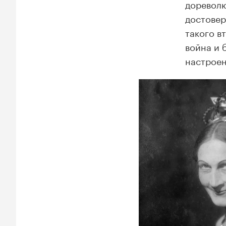
дореволю
достовер
такого в
война и 
настроен