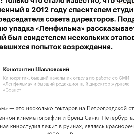
: только что стало известно, что
Фёдо
енный в 2012 году спасителем студи
редседателя совета директоров. По
ю упадка «Ленфильма» рассказывает
й был свидетелем нескольких этапов
давшихся попыток возрождения.
Константин Шавловский
Кинокритик, бывший начальник отдела по работе со СМИ
«Ленфильма» и бывший редакционный директор журнала
«Сеанс»
м» — это несколько гектаров на Петроградской с
енной кинематографии и бренд Санкт-Петербурга.
ная киностудия лежит в руинах, являясь красноре
льством того, что 1990-е в России не закончились.