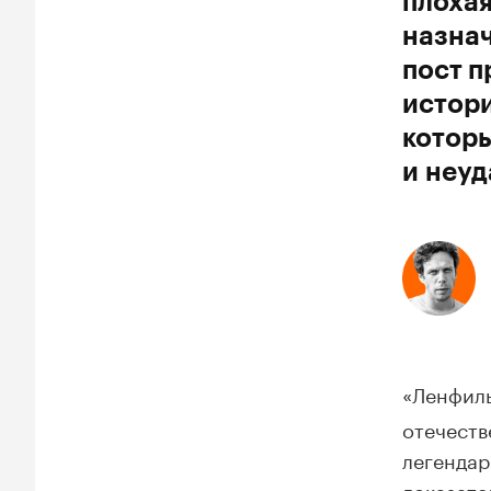
плохая
назнач
пост п
истори
которы
и неу
«Ленфиль
отечеств
легендар
доказате