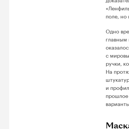
«Ленфиль
поле, но
Одно вре
главным 
оказалос
с мировы
ручки, к
На протя
штукатур
и профил
прошлое 
варианты
Маска