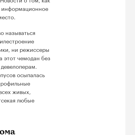
ют информационное
место.
о называться
билестроение
ики, ни режиссеры
а этот чемодан без
ь девелоперам.
рпусов осыпалась
епрофильные
всех живых,
тсекая любые
бома