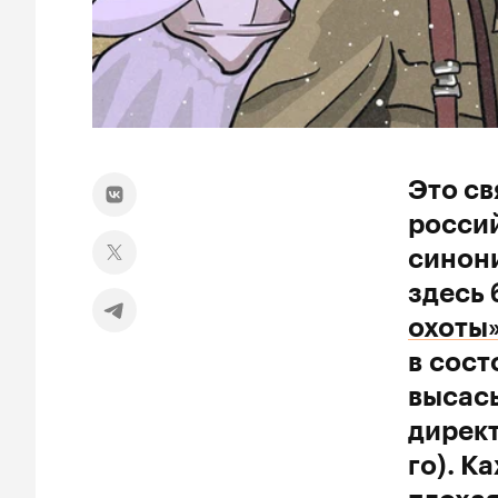
Это св
россий
синон
здесь 
охоты
в сост
высас
директ
го). К