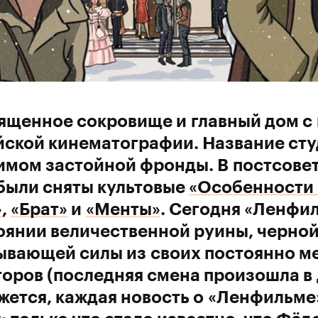
ященное сокровище и главный дом с
ской кинематографии. Название сту
имом застойной фронды. В постсовет
были сняты культовые
«Особенности
»
,
«Брат»
и
«Менты»
. Сегодня «Ленфи
оянии величественной руины, черно
ывающей силы из своих постоянно 
оров (последняя смена произошла в
ажется, каждая новость о «Ленфильме