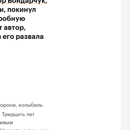
р Бондарчук
,
и, покинул
дробную
 автор,
 его развала
тороне, колыбель
 Тридцать лет
чивым
 Новости о том, как