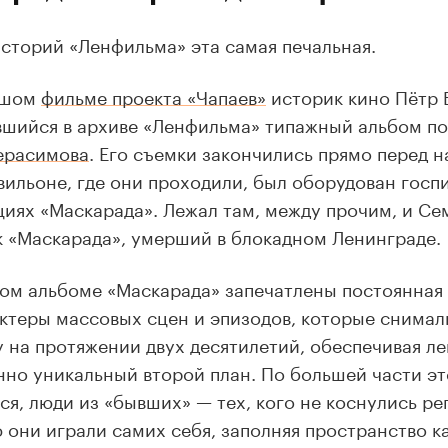
историй «Ленфильма» эта самая печальная.
ьшом
фильме проекта «Чапаев»
историк кино Пётр 
шийся в архиве «Ленфильма» типажный альбом п
ерасимова
. Его съемки закончились прямо перед н
вильоне, где они проходили, был оборудован госп
циях «Маскарада». Лежал там, между прочим, и Се
 «Маскарада», умерший в блокадном Ленинграде.
ом альбоме «Маскарада» запечатлены постоянная
актеры массовых сцен и эпизодов, которые снимал
у на протяжении двух десятилетий, обеспечивая л
но уникальный второй план. По большей части эт
ся, люди из «бывших» — тех, кого не коснулись ре
 они играли самих себя, заполняя пространство к