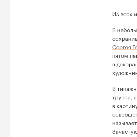
Из всех 
В небол
сохранив
Сергея Г
пятом па
в декора
художник
В типажн
труппа, 
в картин
совершен
называет
Зачастую