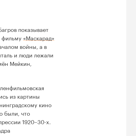
Багров показывает
о фильму
«Маскарад»
ачалом войны, а в
италь и люди лежали
мён Мейкин,
 ленфильмовская
ись из картины
енинградскому кино
о были, что
прессии 1920–30-х.
адра