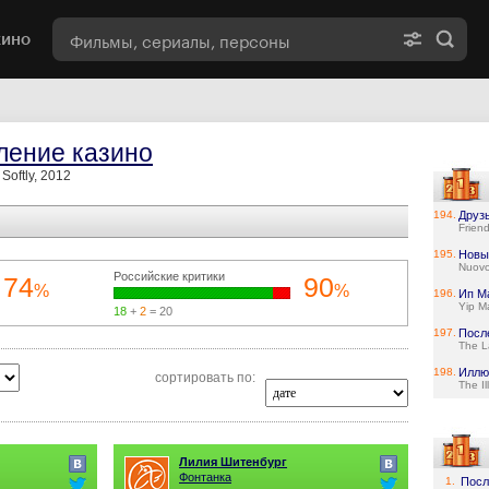
кино
ление казино
 Softly, 2012
194.
Друз
Frien
195.
Новы
Nuovo
Российские критики
74
90
%
%
196.
Ип М
Yip M
18
+
2
= 20
197.
Посл
The L
198.
Иллю
сортировать по:
The Il
Лилия Шитенбург
Фонтанка
1.
Посл