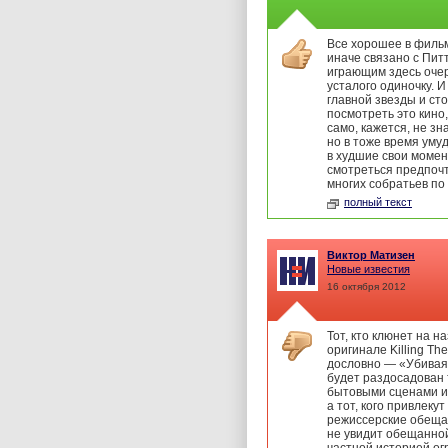
Все хорошее в фильм
иначе связано с Пит
играющим здесь оче
усталого одиночку. И
главной звезды и ст
посмотреть это кино
само, кажется, не зна
но в тоже время уму
в худшие свои моме
смотреться предпоч
многих собратьев по
полный текст
Виктор Матизен
Новые известия
16 октября 2012
Тот, кто клюнет на н
оригинале Killing The
дословно — «Убивая 
будет раздосадован 
бытовыми сценами и
а тот, кого привлекут
режиссерские обеща
не увидит обещанно