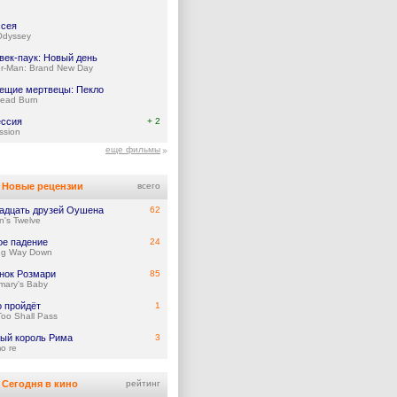
сея
Odyssey
век-паук: Новый день
er-Man: Brand New Day
ещие мертвецы: Пекло
Dead Burn
ссия
+ 2
ssion
еще фильмы
Новые рецензии
всего
адцать друзей Оушена
62
's Twelve
ое падение
24
ng Way Down
нок Розмари
85
mary's Baby
о пройдёт
1
Too Shall Pass
ый король Рима
3
mo re
Сегодня в кино
рейтинг