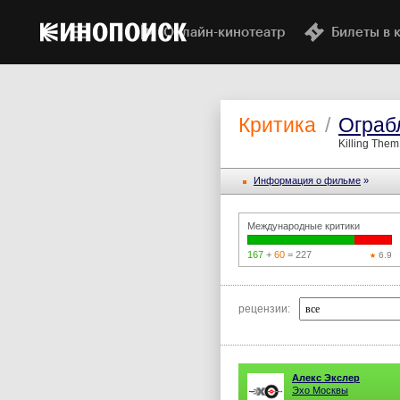
Онлайн-кинотеатр
Билеты в 
Критика
/
Ограб
Killing Them
Информация o фильме
»
Международные критики
167
+
60
= 227
6.9
рецензии:
Алекс Экслер
Эхо Москвы