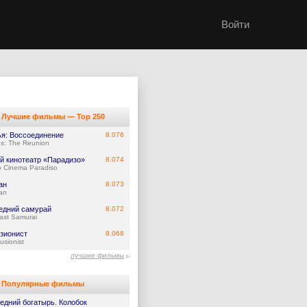
Войти
Лучшие фильмы — Top 250
ья: Воссоединение
8.076
ds: The Reunion
й кинотеатр «Парадизо»
8.074
 Cinema Paradiso
ан
8.073
an
едний самурай
8.072
ast Samurai
зионист
8.068
lusionist
лучшие фильмы
Популярные фильмы
едний богатырь. Колобок