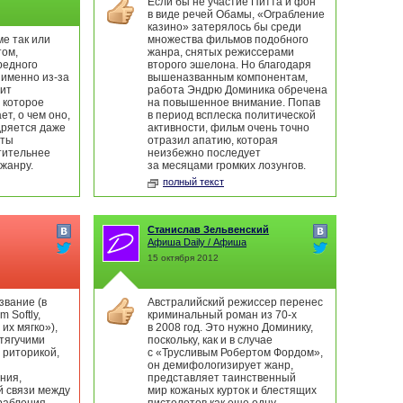
Если бы не участие Питта и фон
в виде речей Обамы, «Ограбление
казино» затерялось бы среди
е так или
множества фильмов подобного
том,
жанра, снятых режиссерами
редного
второго эшелона. Но благодаря
 именно из-за
вышеназванным компонентам,
оит
работа Эндрю Доминика обречена
, которое
на повышенное внимание. Попав
ет, о чем оно,
в период всплеска политической
дряется даже
активности, фильм очень точно
нты
отразил апатию, которая
тительнее
неизбежно последует
 жанру.
за месяцами громких лозунгов.
полный текст
Станислав Зельвенский
Афиша Daily / Афиша
15 октября 2012
азвание (в
Австралийский режиссер перенес
m Softly,
криминальный роман из 70-х
их мягко»),
в 2008 год. Это нужно Доминику,
тягучими
поскольку, как и в случае
 риторикой,
с «Трусливым Робертом Фордом»,
он демифологизирует жанр,
ния,
представляет таинственный
й связи между
мир кожаных курток и блестящих