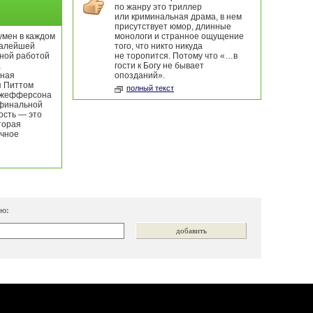
по жанру это триллер
или криминальная драма, в нем
присутствует юмор, длинные
умен в каждом
монологи и странное ощущение
малейшей
того, что никто никуда
ной работой
не торопится. Потому что «…в
,
гости к Богу не бывает
иная
опозданий».
я Питтом
полный текст
Джефферсона
 финальной
ость — это
торая
ечное
ию: