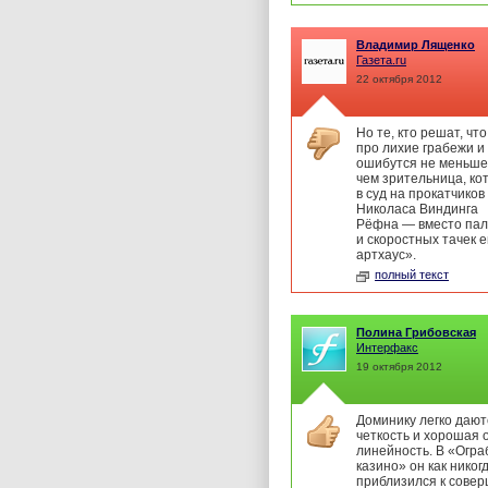
Владимир Лященко
Газета.ru
22 октября 2012
Но те, кто решат, чт
про лихие грабежи и
ошибутся не меньше
чем зрительница, ко
в суд на прокатчико
Николаса Виндинга
Рёфна — вместо па
и скоростных тачек 
артхаус».
полный текст
Полина Грибовская
Интерфакс
19 октября 2012
Доминику легко дают
четкость и хорошая
линейность. В «Огра
казино» он как никог
приблизился к совер