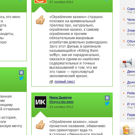
27 октября 2012
2.
Одис
The 
сь это кино.
«Ограбление казино» страшно
3.
Чело
та
похожее на криминальный
Spid
ерта
триллер про, натурально,
ьм
ограбление казино, к самому
4.
Злов
бандиты,
ограблению и прочим
Evil 
лы.
обязательным жанровым
5.
Обсе
рошо
атрибутам довольно равнодушно.
Obse
Зато этот фильм, в оригинале
называющийся «Killing them
softly», как ни парадоксально,
оказался одним из наиболее
содержательных и точных
высказываний о том, что же
это такое — пресловутый
Двен
Ocean
экономический кризис.
полный текст
Долг
A Lo
Ребе
ленная
Rose
Нина Цыркун
ыми
Искусство кино
И эт
тоящему
23 октября 2012
This 
й отчаяния.
Перв
 история,
Il pri
зги
«Ограбление казино», наше
нскую мечту.
прокатное название, обманчиво:
оно ориентирует куда-то
в сторону «Двенадцати друзей