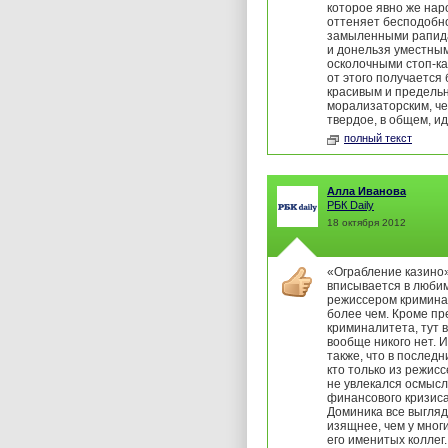
которое явно же нар
оттеняет бесподобн
замыленными рапид
и донельзя уместным
осколочными стоп-ка
от этого получается
красивым и предель
морализаторским, че
твердое, в общем, и
полный текст
Алла Иванова
РБК Daily
18 октября 2012
«Ограбление казино
вписывается в люби
режиссером кримина
более чем. Кроме п
криминалитета, тут в
вообще никого нет. 
также, что в последн
кто только из режис
не увлекался осмыс
финансового кризиса
Доминика все выгля
изящнее, чем у мног
его именитых колле