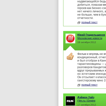
надвигающейся беды
добиться, показав м
героев как бизнес-сх
нет ничего личного, 
не больше, чем в бу
отчетности.
полный текст
Юрий Гладильщиков
Московские новости
18 октября 2012
Фильм и впрямь не в
кондиционный, отчег
и был отобран в Канн
тарантиновщины — 
разговоров бандитов 
вдруг прерываемых 
но эстетским эпизод
Он отсылает к класс
гангстерскому кино 1
полный текст
Дэймон Уайз
Film.ru / Empire
17 октября 2012