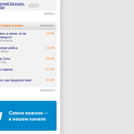
едний богатырь.
ПРОМО
бок
афиша
Скоро в кино
премьера
ись в меня, если
13.08
лишься
d'enfants
ение рейса
13.08
 Water
р Сити
20.08
 City
а сирени
27.08
ос как предчувствие
03.09
премьеры