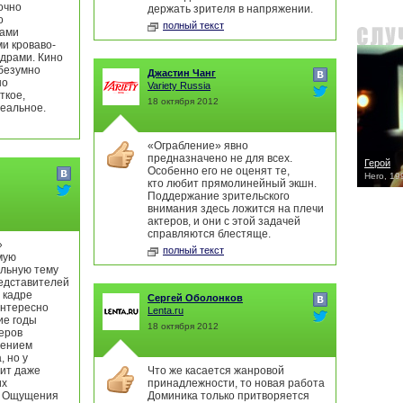
очно
держать зрителя в напряжении.
о
полный текст
ами
и кроваво-
драми. Кино
 безумно
Джастин Чанг
но
Variety Russia
ткое,
18 октября 2012
деальное.
«Ограбление» явно
предназначено не для всех.
Герой
Особенно его не оценят те,
Hero, 19
кто любит прямолинейный экшн.
Поддержание зрительского
внимания здесь ложится на плечи
актеров, и они с этой задачей
справляются блестяще.
»
полный текст
мую
льную тему
редставителей
 кадре
Сергей Оболонков
Интересно
Lenta.ru
ие годы
18 октября 2012
серов
лением
, но у
дит даже
Что же касается жанровой
их
принадлежности, то новая работа
г. Ощущения
Доминика только притворяется