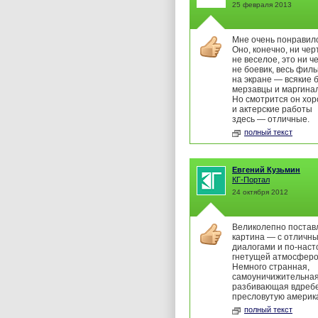
25 февраля 2013
Мне очень понравило
Оно, конечно, ни чер
не веселое, это ни ч
не боевик, весь фил
на экране — всякие 
мерзавцы и маргина
Но смотрится он хо
и актерские работы
здесь — отличные.
полный текст
Евгений Кузьмин
КГ-Портал
24 октября 2012
Великолепно постав
картина — с отличн
диалогами и по-нас
гнетущей атмосферо
Немного странная,
самоуничижительная
разбивающая вдребе
пресловутую америка
полный текст