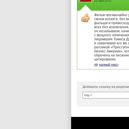
23 мая 2012
Фильм чрезвычайно 
своем аспекте, без 
фальши и превосход
всех без исключения
он незабываем, нач
с мощного обличени
лицемерия Томаса 
и заканчивая его же
репликой «Преступн
бизнес Америки», ко
обречена на бескон
цитирование.
полный текст
Добавить ссылку на реценз