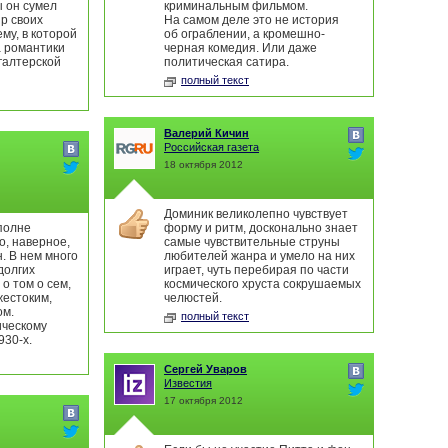
 он сумел
криминальным фильмом.
ир своих
На самом деле это не история
ему, в которой
об ограблении, а кромешно-
а романтики
черная комедия. Или даже
хгалтерской
политическая сатира.
полный текст
Валерий Кичин
Российская газета
18 октября 2012
Доминик великолепно чувствует
полне
форму и ритм, досконально знает
о, наверное,
самые чувствительные струны
. В нем много
любителей жанра и умело на них
долгих
играет, чуть перебирая по части
о том о сем,
космического хруста сокрушаемых
жестоким,
челюстей.
ом.
полный текст
ическому
930-х.
Сергей Уваров
Известия
17 октября 2012