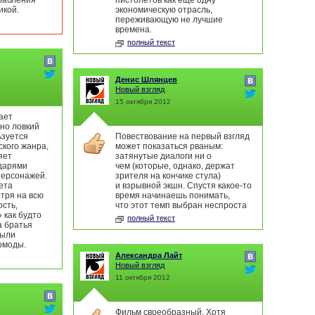
грабления
пистолетов как еще одну
икой.
экономическую отрасль,
переживающую не лучшие
времена.
полный текст
Денис Шлянцев
Новый взгляд
15 октября 2012
ает
вно ловкий
ьзуется
Повествование на первый взгляд
кого жанра,
может показаться рваным:
яет
затянутые диалоги ни о
дарями
чем (которые, однако, держат
персонажей.
зрителя на кончике стула)
ета
и взрывной экшн. Спустя какое-то
отря на всю
время начинаешь понимать,
сть,
что этот темп выбран неспроста
 как будто
полный текст
а братья
были
омоды.
Александра Лайт
Новый взгляд
11 октября 2012
Фильм своеобразный. Хотя