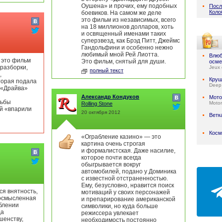
Оушена» и прочих, ему подобных
Посл
Коло
боевиков. На самом же деле
это фильм из независимых, всего
на 18 миллионов долларов, хоть
и освященный именами таких
суперзвезд, как Брэд Питт, Джеймс
Гандольфини и особенно нежно
любимый мной Рей Лиотта.
Влюб
о это фильм
Это фильм, снятый для души.
осме
 разборки,
Jeux 
полный текст
,
Круш
торая подала
Deep
в «Драйва»
Александр Кондуков
Мото
льбы
Motor
Rolling Stone
ей «впарили
20 октября 2012
Ветк
Косм
«Ограбление казино» — это
картина очень строгая
и формалистская. Даже насилие,
которое почти всегда
обыгрывается вокруг
автомобилей, подано у Доминика
с известной отстраненностью.
Ему, безусловно, нравится поиск
ся внятность,
мотиваций у своих персонажей
 осмысленная
и препарирование американской
блении
символики, но куда больше
да
режиссера увлекает
шенству,
необходимость постоянно