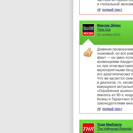
частной историей о
и глобальной эконом
полный текст
Максим Эйдис
Time Out
15 октября 2012
Доминик проворачив
знакомый, но все ра
финт — он умно пол
конвенциями бандитс
но при этом выставл
малоприятными без
его архетипических 
Что же касается сюж
и диалогов, то, несм
кажущуюся актуально
«Ограбление казино»
явилось из 90-х, когд
Коэны и Тарантино 
законодателями кин
полный текст
Тодд МакКарти
The Hollywood Reporter