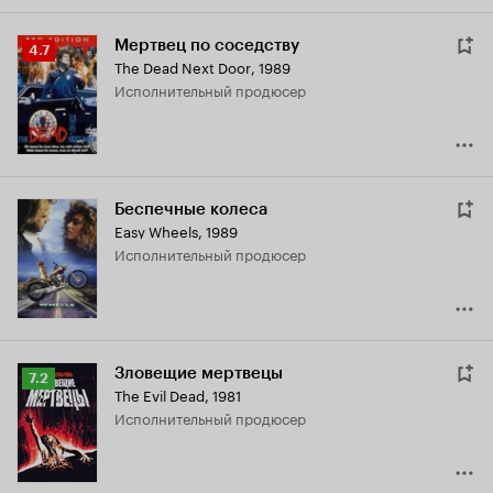
Мертвец по соседству
Рейтинг
4.7
The Dead Next Door
,
1989
Кинопоиска
исполнительный продюсер
4.7
Беспечные колеса
Easy Wheels
,
1989
исполнительный продюсер
Зловещие мертвецы
Рейтинг
7.2
The Evil Dead
,
1981
Кинопоиска
исполнительный продюсер
7.2