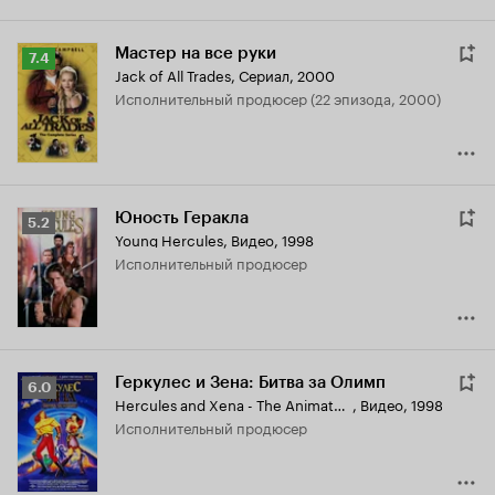
Мастер на все руки
Рейтинг
7.4
Jack of All Trades
,
Сериал, 2000
Кинопоиска
исполнительный продюсер (22 эпизода, 2000)
7.4
Юность Геракла
Рейтинг
5.2
Young Hercules
,
Видео, 1998
Кинопоиска
исполнительный продюсер
5.2
Геркулес и Зена: Битва за Олимп
Рейтинг
6.0
Hercules and Xena - The Animated Movie: The Battle for Mount Olympus
,
Видео, 1998
Кинопоиска
исполнительный продюсер
6.0