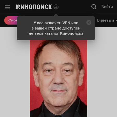
Войти
Онлайн-кинотеатр
Билеты в 
Смотреть кино
У вас включен VPN или
в вашей стране доступен
не весь каталог Кинопоиска