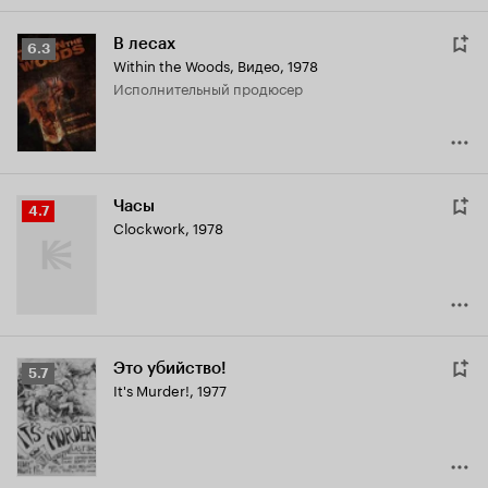
В лесах
Рейтинг
6.3
Within the Woods
,
Видео, 1978
Кинопоиска
исполнительный продюсер
6.3
Часы
Рейтинг
4.7
Clockwork
,
1978
Кинопоиска
4.7
Это убийство!
Рейтинг
5.7
It's Murder!
,
1977
Кинопоиска
5.7