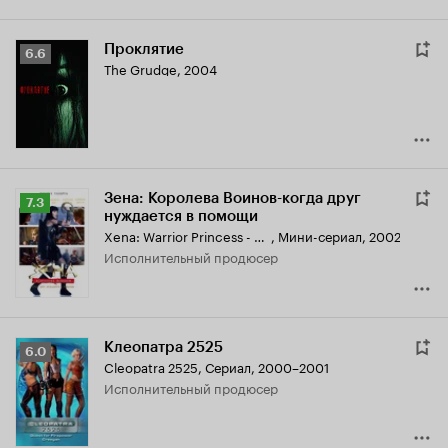
Проклятие
Рейтинг
6.6
The Grudge
,
2004
Кинопоиска
6.6
Зена: Королева Воинов-когда друг
Рейтинг
7.3
нуждается в помощи
Кинопоиска
Xena: Warrior Princess - A Friend in Need (The Director's Cut)
,
Мини-сериал, 2002
7.3
исполнительный продюсер
Клеопатра 2525
Рейтинг
6.0
Cleopatra 2525
,
Сериал, 2000–2001
Кинопоиска
исполнительный продюсер
6.0