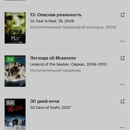
13: Опасная реальность
13: Fear Is Real
,
ТВ, 2009
исполнительный продюсер (8 эпизодов, 2009)
Легенда об Искателе
Рейтинг
7.8
Legend of the Seeker
,
Сериал, 2008–2010
Кинопоиска
исполнительный продюсер
7.8
30 дней ночи
Рейтинг
6.6
30 Days of Night
,
2007
Кинопоиска
6.6