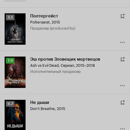
Полтергейст
Рейтинг
5.1
Poltergeist
,
2015
Кинопоиска
продюсер (produced by)
5.1
Эш против Зловещих мертвецов
Рейтинг
7.9
Ash vs Evil Dead
,
Сериал, 2015–2018
Кинопоиска
исполнительный продюсер
7.9
Не дыши
Рейтинг
6.7
Don't Breathe
,
2015
Кинопоиска
6.7