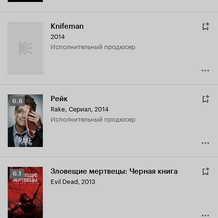
Knifeman
2014
исполнительный продюсер
Рейк
Рейтинг
6.8
Rake
,
Сериал, 2014
Кинопоиска
исполнительный продюсер
6.8
Зловещие мертвецы: Черная книга
Рейтинг
6.1
Evil Dead
,
2013
Кинопоиска
6.1