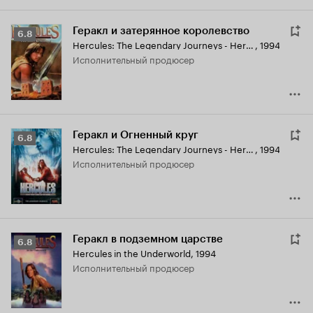
Геракл и затерянное королевство
Рейтинг
6.8
Hercules: The Legendary Journeys - Hercules and the Lost Kingdom
,
1994
Кинопоиска
исполнительный продюсер
6.8
Геракл и Огненный круг
Рейтинг
6.8
Hercules: The Legendary Journeys - Hercules and the Circle of Fire
,
1994
Кинопоиска
исполнительный продюсер
6.8
Геракл в подземном царстве
Рейтинг
6.8
Hercules in the Underworld
,
1994
Кинопоиска
исполнительный продюсер
6.8