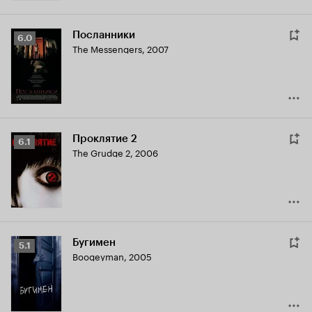
Посланники
Рейтинг
6.0
The Messengers
,
2007
Кинопоиска
6.0
Проклятие 2
Рейтинг
6.1
The Grudge 2
,
2006
Кинопоиска
6.1
Бугимен
Рейтинг
5.1
Boogeyman
,
2005
Кинопоиска
5.1