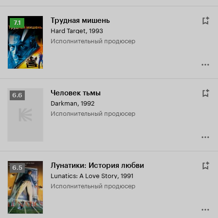
Трудная мишень
Рейтинг
7.1
Hard Target
,
1993
Кинопоиска
исполнительный продюсер
7.1
Человек тьмы
Рейтинг
6.6
Darkman
,
1992
Кинопоиска
исполнительный продюсер
6.6
Лунатики: История любви
Рейтинг
6.5
Lunatics: A Love Story
,
1991
Кинопоиска
исполнительный продюсер
6.5