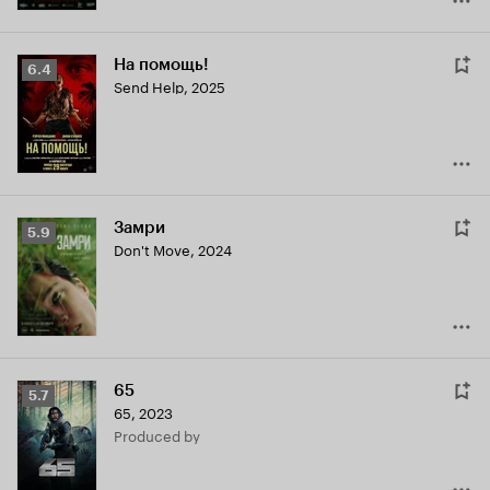
На помощь!
Рейтинг
6.4
Send Help
,
2025
Кинопоиска
6.4
Замри
Рейтинг
5.9
Don't Move
,
2024
Кинопоиска
5.9
65
Рейтинг
5.7
65
,
2023
Кинопоиска
produced by
5.7