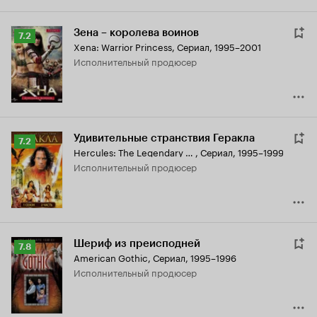
Зена – королева воинов
Рейтинг
7.2
Xena: Warrior Princess
,
Сериал, 1995–2001
Кинопоиска
исполнительный продюсер
7.2
Удивительные странствия Геракла
Рейтинг
7.2
Hercules: The Legendary Journeys
,
Сериал, 1995–1999
Кинопоиска
исполнительный продюсер
7.2
Шериф из преисподней
Рейтинг
7.8
American Gothic
,
Сериал, 1995–1996
Кинопоиска
исполнительный продюсер
7.8