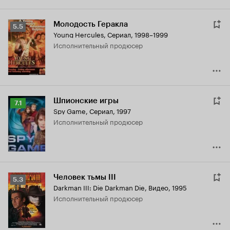
Молодость Геракла
Рейтинг
5.5
Young Hercules
,
Сериал, 1998–1999
Кинопоиска
исполнительный продюсер
5.5
Шпионские игры
Рейтинг
7.1
Spy Game
,
Сериал, 1997
Кинопоиска
исполнительный продюсер
7.1
Человек тьмы III
Рейтинг
5.3
Darkman III: Die Darkman Die
,
Видео, 1995
Кинопоиска
исполнительный продюсер
5.3