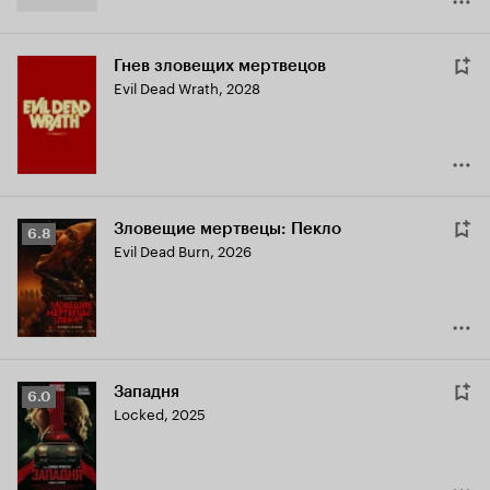
Гнев зловещих мертвецов
Evil Dead Wrath
,
2028
Зловещие мертвецы: Пекло
Рейтинг
6.8
Evil Dead Burn
,
2026
Кинопоиска
6.8
Западня
Рейтинг
6.0
Locked
,
2025
Кинопоиска
6.0