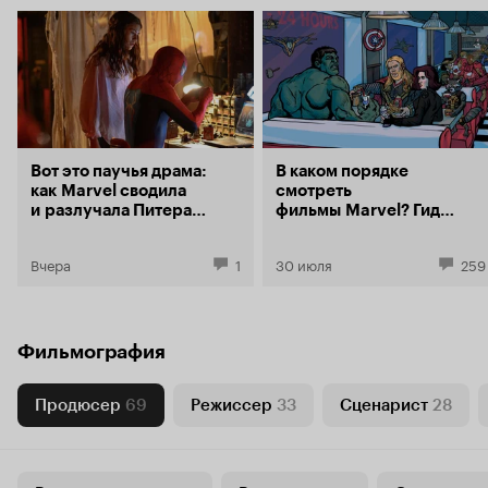
Вот это паучья драма:
В каком порядке
как Marvel сводила
смотреть
и разлучала Питера
фильмы Marvel? Гид
Паркера и Мэри Джейн
по главной
супергеройской
Вчера
1
30 июля
259
франшизе
современности
Фильмография
Продюсер
69
Режиссер
33
Сценарист
28