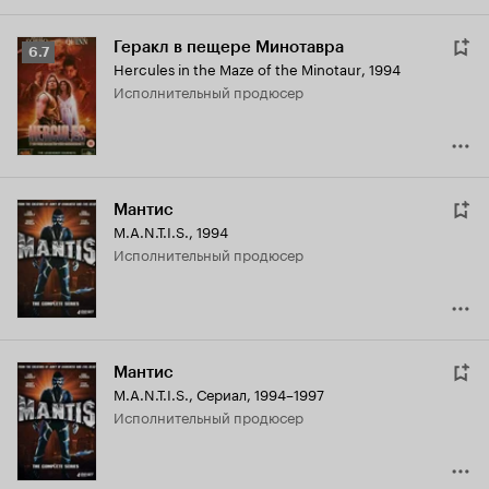
Геракл в пещере Минотавра
Рейтинг
6.7
Hercules in the Maze of the Minotaur
,
1994
Кинопоиска
исполнительный продюсер
6.7
Мантис
M.A.N.T.I.S.
,
1994
исполнительный продюсер
Мантис
M.A.N.T.I.S.
,
Сериал, 1994–1997
исполнительный продюсер