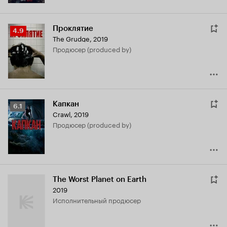
Проклятие
Рейтинг
4.9
The Grudge
,
2019
Кинопоиска
продюсер (produced by)
4.9
Капкан
Рейтинг
6.1
Crawl
,
2019
Кинопоиска
продюсер (produced by)
6.1
The Worst Planet on Earth
2019
исполнительный продюсер