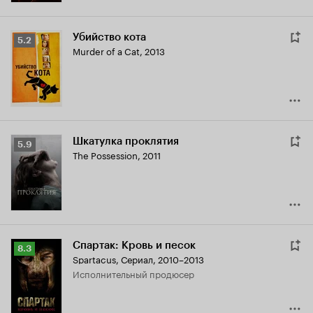
Убийство кота
Рейтинг
5.2
Murder of a Cat
,
2013
Кинопоиска
5.2
Шкатулка проклятия
Рейтинг
5.9
The Possession
,
2011
Кинопоиска
5.9
Спартак: Кровь и песок
Рейтинг
8.3
Spartacus
,
Сериал, 2010–2013
Кинопоиска
исполнительный продюсер
8.3