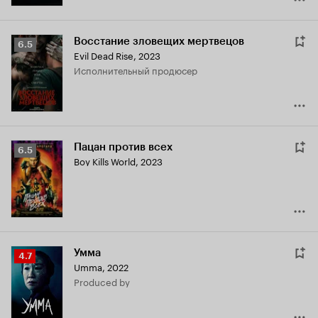
Восстание зловещих мертвецов
Рейтинг
6.5
Evil Dead Rise
,
2023
Кинопоиска
исполнительный продюсер
6.5
Пацан против всех
Рейтинг
6.5
Boy Kills World
,
2023
Кинопоиска
6.5
Умма
Рейтинг
4.7
Umma
,
2022
Кинопоиска
produced by
4.7