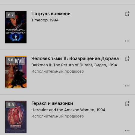
Патруль времени
Рейтинг
6.7
Timecop
,
1994
Кинопоиска
6.7
Человек тьмы II: Возвращение Дюрана
Рейтинг
5.6
Darkman II: The Return of Durant
,
Видео, 1994
Кинопоиска
исполнительный продюсер
5.6
Геракл и амазонки
Рейтинг
6.8
Hercules and the Amazon Women
,
1994
Кинопоиска
исполнительный продюсер
6.8