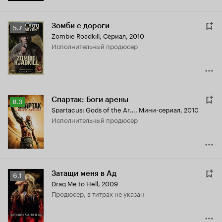
Зомби с дороги
Рейтинг
5.7
Zombie Roadkill
,
Сериал, 2010
Кинопоиска
исполнительный продюсер
5.7
Спартак: Боги арены
Рейтинг
8.3
Spartacus: Gods of the Arena
,
Мини-сериал, 2010
Кинопоиска
исполнительный продюсер
8.3
Затащи меня в Ад
Рейтинг
6.1
Drag Me to Hell
,
2009
Кинопоиска
продюсер, в титрах не указан
6.1