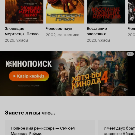
Зловещие
Человек-паук
Восстание
Чел
2002, фантастика
200
мертвецы: Пекло
зловещих
2026, ужасы
2023, ужасы
мертвецов
Знаете ли вы что...
Полное имя режиссера — Сэмюэл
Имеет двух бра
Маршалл Рэйми.
старшего
Айван