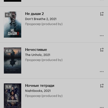
Не дыши 2
Рейтинг
6.2
Don't Breathe 2
,
2021
Кинопоиска
продюсер (produced by)
6.2
Нечестивые
Рейтинг
6.0
The Unholy
,
2021
Кинопоиска
продюсер (produced by)
6.0
Ночные тетради
Рейтинг
5.8
Nightbooks
,
2021
Кинопоиска
продюсер (produced by)
5.8