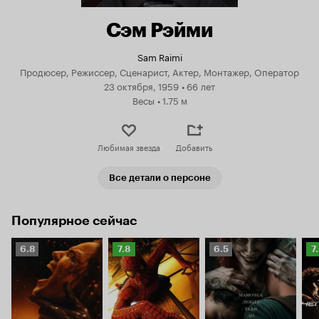
Сэм Рэйми
Sam Raimi
Продюсер, Режиссер, Сценарист, Актер, Монтажер, Оператор
23 октября, 1959
•
66 лет
Весы
•
1.75 м
Любимая звезда
Добавить
Все детали о персоне
Популярное сейчас
Рейтинг
Рейтинг
Рейтинг
Р
6.8
7.8
6.5
7
Кинопоиска
Кинопоиска
Кинопоиска
К
6.8
7.8
6.5
7.