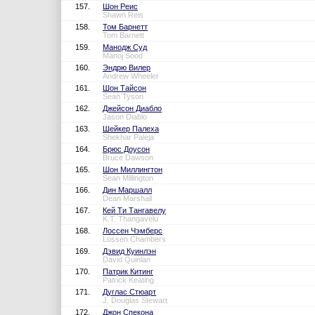
157.
Шон Реис
Shawn Reis
158.
Том Барнетт
Tom Barnett
159.
Манодж Суд
Manoj Sood
160.
Эндрю Вилер
Andrew Wheeler
161.
Шон Тайсон
Sean Tyson
162.
Джейсон Диабло
Jason Diablo
163.
Шейкер Палеха
Shekhar Paleja
164.
Брюс Доусон
Bruce Dawson
165.
Шон Миллингтон
Sean Millington
166.
Дин Маршалл
Dean Marshall
167.
Кей Ти Тангавелу
K.T. Thangavelu
168.
Лоссен Чэмберс
Lossen Chambers
169.
Дэвид Куинлэн
David Quinlan
170.
Патрик Китинг
Patrick Keating
171.
Дуглас Стюарт
J. Douglas Stewart
172.
Джон Спекона