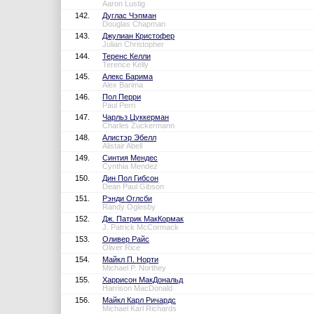
Aaron Lustig
142.
Дуглас Чэпман
Douglas Chapman
143.
Джулиан Кристофер
Julian Christopher
144.
Теренс Келли
Terence Kelly
145.
Алекс Барима
Alex Barima
146.
Пол Перри
Paul Perri
147.
Чарльз Цуккерман
Charles Zuckermann
148.
Алистэр Эбелл
Alistair Abell
149.
Синтия Мендес
Cynthia Mendez
150.
Дин Пол Гибсон
Dean Paul Gibson
151.
Рэнди Оглсби
Randy Oglesby
152.
Дж. Патрик МакКормак
J. Patrick McCormack
153.
Оливер Райс
Oliver Rice
154.
Майкл П. Норти
Michael P. Northey
155.
Харрисон МакДональд
Harrison MacDonald
156.
Майкл Карл Ричардс
Michael Karl Richards