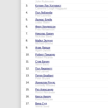
John Rubinstein
3.
Кэтрин Лок Хэггквист
Catherine Lough Haggquist
4.
Пол Лейзенби
Paul Lazenby
5.
Далиас Блейк
Dalias Blake
6.
Фред Хендерсон
Fred Henderson
7.
Николас Барич
Nickolas Baric
8.
Майкл Эклунд
Michael Eklund
9.
Агам Дарши
Agam Darshi
10.
Роберт Пикардо
Robert Picardo
11.
Стив Бачич
Steve Bacic
12.
Пол Джарретт
Paul Jarrett
13.
Питер Брайант
Peter Bryant
14.
Доннелли Роудс
Donnelly Rhodes
15.
Риз Александр
Reese Alexander
16.
Квеси Амеяу
Kwesi Ameyaw
17.
Вина Суд
Veena Sood