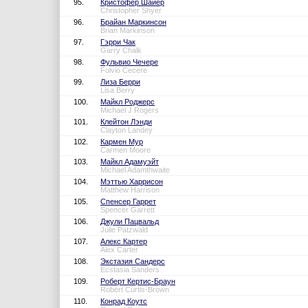
95.
Кристофер Шайер
Christopher Shyer
96.
Брайан Маркинсон
Brian Markinson
97.
Гэрри Чак
Garry Chalk
98.
Фульвио Чечере
Fulvio Cecere
99.
Лиза Берри
Lisa Berry
100.
Майкл Роджерс
Michael J Rogers
101.
Клейтон Лэнди
Clayton Landey
102.
Кармен Мур
Carmen Moore
103.
Майкл Адамуэйт
Michael Adamthwaite
104.
Мэттью Харрисон
Matthew Harrison
105.
Спенсер Гаррет
Spencer Garrett
106.
Джули Пацвальд
Julie Patzwald
107.
Алекс Картер
Alex Carter
108.
Экстазия Сандерс
Ecstasia Sanders
109.
Роберт Кертис-Браун
Robert Curtis-Brown
110.
Конрад Коутс