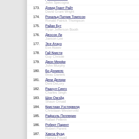
John Specogna
173.
Дэвид Грант Райт
David Grant Wright
174.
Рональд Патрик Томпсон
Ronald Patrick Thompson
175.
Райан Бут
Ryan Jefferson Booth
176.
Джэсон Ли
Jaeson Lee
177.
Эсе Атауо
Ese Atawo
178.
Гай Кристи
Guy Christie
179.
Джон Мерфи
John Murphy
180.
Бо Дэниелс
Beau Daniels
181.
Дени Делори
Deni DeLory
182.
Раахул Сингх
Charles Singh
183.
Шон Омэйд
Shaun Omaid
184.
Кристиан Уэстервелд
Christiaan Westerveld
185.
Рафаэль Пеллерин
Rafael Pellerin
186.
Роберт Парент
Robert Parent
187.
Хамза Фуад
Hamza Fouad