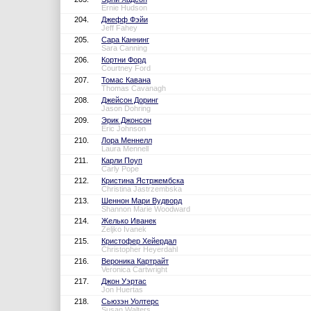
Ernie Hudson
204.
Джефф Фэйи
Jeff Fahey
205.
Сара Каннинг
Sara Canning
206.
Кортни Форд
Courtney Ford
207.
Томас Кавана
Thomas Cavanagh
208.
Джейсон Доринг
Jason Dohring
209.
Эрик Джонсон
Eric Johnson
210.
Лора Меннелл
Laura Mennell
211.
Карли Поуп
Carly Pope
212.
Кристина Ястржембска
Christina Jastrzembska
213.
Шеннон Мари Вудворд
Shannon Marie Woodward
214.
Желько Иванек
Zeljko Ivanek
215.
Кристофер Хейердал
Christopher Heyerdahl
216.
Вероника Картрайт
Veronica Cartwright
217.
Джон Уэртас
Jon Huertas
218.
Сьюзэн Уолтерс
Susan Walters