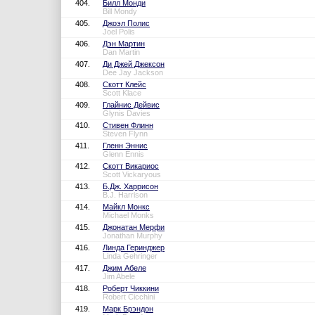
404.
Билл Монди
Bill Mondy
405.
Джоэл Полис
Joel Polis
406.
Дэн Мартин
Dan Martin
407.
Ди Джей Джексон
Dee Jay Jackson
408.
Скотт Клейс
Scott Klace
409.
Глайнис Дейвис
Glynis Davies
410.
Стивен Флинн
Steven Flynn
411.
Гленн Эннис
Glenn Ennis
412.
Скотт Викариос
Scott Vickaryous
413.
Б.Дж. Харрисон
B.J. Harrison
414.
Майкл Монкс
Michael Monks
415.
Джонатан Мерфи
Jonathan Murphy
416.
Линда Геринджер
Linda Gehringer
417.
Джим Абеле
Jim Abele
418.
Роберт Чиккини
Robert Cicchini
419.
Марк Брэндон