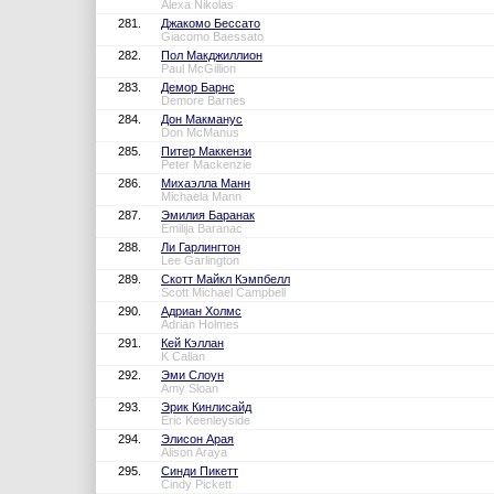
Alexa Nikolas
281.
Джакомо Бессато
Giacomo Baessato
282.
Пол Макджиллион
Paul McGillion
283.
Демор Барнс
Demore Barnes
284.
Дон Макманус
Don McManus
285.
Питер Маккензи
Peter Mackenzie
286.
Михаэлла Манн
Michaela Mann
287.
Эмилия Баранак
Emilija Baranac
288.
Ли Гарлингтон
Lee Garlington
289.
Скотт Майкл Кэмпбелл
Scott Michael Campbell
290.
Адриан Холмс
Adrian Holmes
291.
Кей Кэллан
K Callan
292.
Эми Слоун
Amy Sloan
293.
Эрик Кинлисайд
Eric Keenleyside
294.
Элисон Арая
Alison Araya
295.
Синди Пикетт
Cindy Pickett