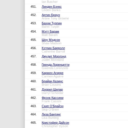
Ian Butcher
451.
Линден Бэнкс
Linden Banks
452.
Артин Браун
Artine Tony Browne
453.
Бахни Турпин
Bahni Turpin
454.
Мэтт Барам
Matt Baram
455.
Шоу Мэдсон
Shaw Madson
456.
Кэтрин Барролл
Catherine Barroll
457.
Джудит Морлэнд
Judith Moreland
458.
Гвенда Лоренцетти
Gwenda Lorenzetti
459.
Кармен Агирре
Carmen Aguirre
460.
Брайан Казинс
Brian Cousins
461.
Дэррил Шилар
Darryl Scheelar
462.
Фрэнк Кассини
Frank Cassini
463.
Скип О’Брайэн
Skip O'Brien
464.
Лиза Бантинг
Lisa Bunting
465.
Кристофер Дайсон
Christopher Dyson