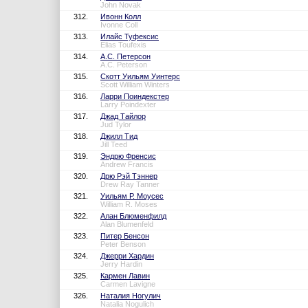
John Novak
312.
Ивонн Колл
Ivonne Coll
313.
Илайс Туфексис
Elias Toufexis
314.
А.С. Петерсон
A.C. Peterson
315.
Скотт Уильям Уинтерс
Scott William Winters
316.
Ларри Поиндекстер
Larry Poindexter
317.
Джад Тайлор
Jud Tylor
318.
Джилл Тид
Jill Teed
319.
Эндрю Френсис
Andrew Francis
320.
Дрю Рэй Тэннер
Drew Ray Tanner
321.
Уильям Р. Моусес
William R. Moses
322.
Алан Блюменфилд
Alan Blumenfeld
323.
Питер Бенсон
Peter Benson
324.
Джерри Хардин
Jerry Hardin
325.
Кармен Лавин
Carmen Lavigne
326.
Наталия Ногулич
Natalia Nogulich