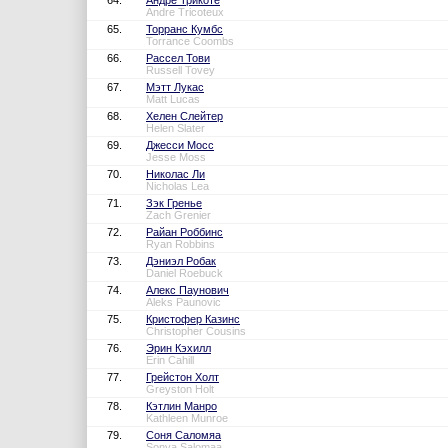
64.
Андре Трикоте
Andre Tricoteux
65.
Торранс Кумбс
Torrance Coombs
66.
Рассел Тови
Russell Tovey
67.
Мэтт Лукас
Matt Lucas
68.
Хелен Слейтер
Helen Slater
69.
Джесси Мосс
Jesse Moss
70.
Николас Ли
Nicholas Lea
71.
Зэк Гренье
Zach Grenier
72.
Райан Роббинс
Ryan Robbins
73.
Дэниэл Робак
Daniel Roebuck
74.
Алекс Паунович
Aleks Paunovic
75.
Кристофер Казинс
Christopher Cousins
76.
Эрин Кэхилл
Erin Cahill
77.
Грейстон Холт
Greyston Holt
78.
Кэтлин Манро
Kathleen Munroe
79.
Соня Саломяа
Sonya Salomaa