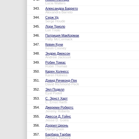
Lucia Walters
343.
Александра Баррето
Alexandra Barreto
344.
Серж Уд
Serge Houde
345.
Лори Триоло
Lori Triolo
346.
Патриция МакКормак
Patty McCormack
347.
Кевин Куни
Kevin Cooney
348.
Эндрю Джексон
Andrew Jackson
349.
Робин Томас
Robin Thomas
350.
Карен Холнесс
Karen Holness
351.
Дэвид Ричмонд-Пек
David Richmond-Peck
352.
Эял Поделл
Eyal Podell
353.
С. Эрнст Харт
C. Ernst Harth
354.
Джереми Робертс
Jeremy Roberts
355.
Джесси Д. Гойнс
Jesse D. Goins
356.
Дэррил Цюонь
Darryl Quon
357.
Барбара Тарбак
Barbara Tarbuck