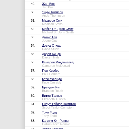
49.
Жан Бос
Jan Bos
50.
Энди Томпсон
Andy Thompson
51.
Мэдисон Смит
Madison Smith
52.
Майкл Ст. Джон Смит
Michael St. John Smith
53.
Джойс Гай
Joyce Guy
54.
Дэвид Стюарт
David Stuart
55.
Дарси Хиндс
Darcy Hinds
56.
Кэмерон Макдональд
Cameron McDonald
57.
Пол Херберт
Paul Herbert
58.
Кэти Кэссиди
Katie Cassidy
59.
Брэндон Рут
Brandon Routh
60.
Битси Таллок
Elizabeth Tulloch
61.
Скаут Тэйлор-Комптон
Scout Taylor-Compton
62.
Тони Тодд
Tony Todd
63.
Каллум Кит Ренни
Callum Keith Rennie