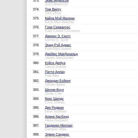
373.
Эрик Андерсон
Erich Anderson
374.
Том Вирту
Tom Virtue
375.
Кайла Мэй Малони
Kayla Mae Maloney
376.
Гэри Сервантес
Gary Carlos Cervantes
377.
Даррен Э. Скотт
Darren E. Scott
378.
Энид-Рэй Адамс
Enid-Raye Adams
379.
Джеймс МакДональд
James MacDonald
380.
Кэйси Дюбуа
Casey Dubois
381.
Патти Аллан
Patti Allan
382.
Джордан Бэйкер
Jordan Baker
383.
Шелли Коул
Shelly Cole
384.
Крис Шилдс
Chris Shields
385.
Дин Редман
Dean Redman
386.
Алана Хасбэнд
Alana Husband
387.
Гардинер Миллар
Gardiner Millar
388.
Элвин Сандерс