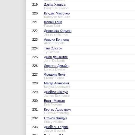
219.
Дэвид Хэрвуд
David Harewood
220.
Кэндис МакКлюр
Kandyse McClure
221.
Фаран Таир
Faran Tahir
222.
Джессика Хэрмон
Jessica Harmon
223.
Алисия Коппола
Alicia Coppola
224.
Тай Олссон
Ty Olsson
225.
Джон ДеСантис
John DeSantis
226.
Лоретта Дивайн
Loretta Devine
227.
Фредрик Лене
Fredric Lehne
228.
Магда Апанович
Magda Apanowicz
229.
Джеймс Экхаус
James Eckhouse
230.
Бритт Морган
Britt Morgan
231.
Кертис Армстронг
Curtis Armstrong
232.
Стэйси Хайдук
Stacy Haiduk
233.
Джейсон Гедрик
Jason Gedrick