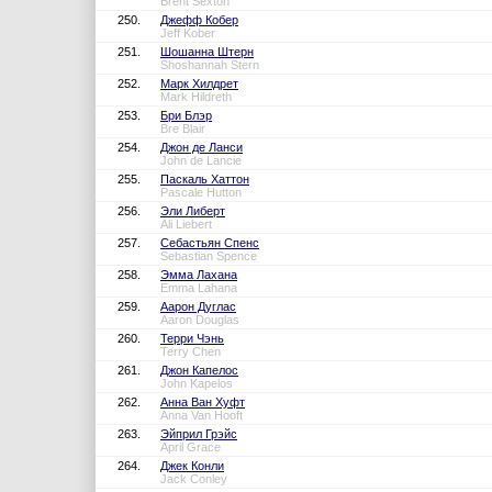
Brent Sexton
250.
Джефф Кобер
Jeff Kober
251.
Шошанна Штерн
Shoshannah Stern
252.
Марк Хилдрет
Mark Hildreth
253.
Бри Блэр
Bre Blair
254.
Джон де Ланси
John de Lancie
255.
Паскаль Хаттон
Pascale Hutton
256.
Эли Либерт
Ali Liebert
257.
Себастьян Спенс
Sebastian Spence
258.
Эмма Лахана
Emma Lahana
259.
Аарон Дуглас
Aaron Douglas
260.
Терри Чэнь
Terry Chen
261.
Джон Капелос
John Kapelos
262.
Анна Ван Хуфт
Anna Van Hooft
263.
Эйприл Грэйс
April Grace
264.
Джек Конли
Jack Conley