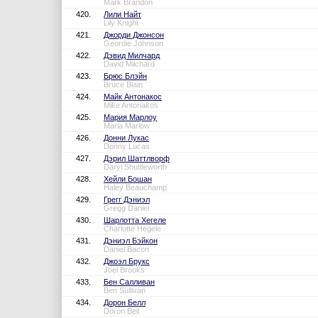
Mark Brandon
420.
Лили Найт
Lily Knight
421.
Джорди Джонсон
Geordie Johnson
422.
Дэвид Милчард
David Milchard
423.
Брюс Блэйн
Bruce Blain
424.
Майк Антонакос
Mike Antonakos
425.
Мария Марлоу
Maria Marlow
426.
Донни Лукас
Donny Lucas
427.
Дэрил Шаттлворф
Daryl Shuttleworth
428.
Хейли Бошан
Haley Beauchamp
429.
Грегг Дэниэл
Gregg Daniel
430.
Шарлотта Хегеле
Charlotte Hegele
431.
Дэниэл Бэйкон
Daniel Bacon
432.
Джоэл Брукс
Joel Brooks
433.
Бен Салливан
Ben Sullivan
434.
Дорон Белл
Doron Bell