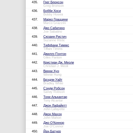
435.
Грег Бронсон
Greg Bronson
436.
Бобби Хоси
Bobby Hosea
437.
Марко Граццини
Marco Grazzini
438.
Джо Сабатино
Joe Sabatino
439.
Сюзанн Ристич
Suzanne Ristic
440.
Тиффани Тиммс
Tiffani Timms
441.
Джиллз Пэнтон
Giles Panton
442.
Кристиан Дж. Меоли
Christian J. Meoli
443.
Винни Хун
Winnie Hung
444.
Брэдли Уайт
Bradley White
445.
Сэнди Робсон
Sandy Robson
446.
Тони Алькантар
Tony Alcantar
447.
Джон Лафайетт
John Lafayette
448.
Джон Махон
John Mahon
449.
Джо О’Коннор
Joe O'Connor
450.
Йен Батчер