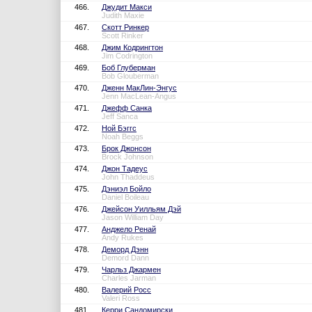
466.
Джудит Макси
Judith Maxie
467.
Скотт Ринкер
Scott Rinker
468.
Джим Кодрингтон
Jim Codrington
469.
Боб Глуберман
Bob Glouberman
470.
Дженн МакЛин-Энгус
Jenn MacLean-Angus
471.
Джефф Санка
Jeff Sanca
472.
Ной Бэггс
Noah Beggs
473.
Брок Джонсон
Brock Johnson
474.
Джон Тадеус
John Thaddeus
475.
Дэниэл Бойло
Daniel Boileau
476.
Джейсон Уилльям Дэй
Jason William Day
477.
Анджело Ренай
Andy Rukes
478.
Деморд Дэнн
Demord Dann
479.
Чарльз Джармен
Charles Jarman
480.
Валерий Росс
Valeri Ross
481.
Керри Сандомирски