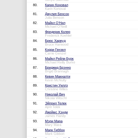
80.
Карин Коновал
Karin Konoval
81.
Джулия Бенсон
Julia Benson
82.
Майкл О’Нил
Michael O'Neill
83.
Фредерик Колер
Frederick Koehler
84.
Брюс Харвуд
Bruce Harwood
85.
Кэрри Гензел
Carrie Genzel
86.
Майкл Рейли Бурк
Michael Reilly Burke
87.
Бриджид Брэнно
Brigid Brannagh
88.
Кевин Макналти
Kevin McNulty
89.
Кристин Уиллз
Christine Willes
90.
Николай Вич
Nikolai Witschl
91.
Эйприл Телек
April Telek
92.
Джеймс Хэнди
James Handy
93.
Мэри Мара
Mary Mara
94.
Марк Гиббон
Mark Gibbon