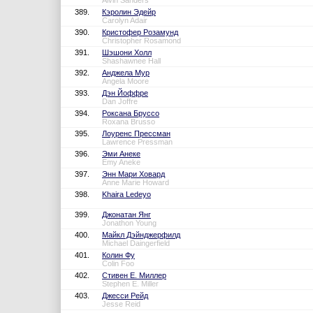
Alvin Sanders
389.
Кэролин Эдейр
Carolyn Adair
390.
Кристофер Розамунд
Christopher Rosamond
391.
Шэшони Холл
Shashawnee Hall
392.
Анджела Мур
Angela Moore
393.
Дэн Йоффре
Dan Joffre
394.
Роксана Бруссо
Roxana Brusso
395.
Лоуренс Прессман
Lawrence Pressman
396.
Эми Анеке
Emy Aneke
397.
Энн Мари Ховард
Anne Marie Howard
398.
Khaira Ledeyo
399.
Джонатан Янг
Jonathon Young
400.
Майкл Дэйнджерфилд
Michael Daingerfield
401.
Колин Фу
Colin Foo
402.
Стивен Е. Миллер
Stephen E. Miller
403.
Джесси Рейд
Jesse Reid