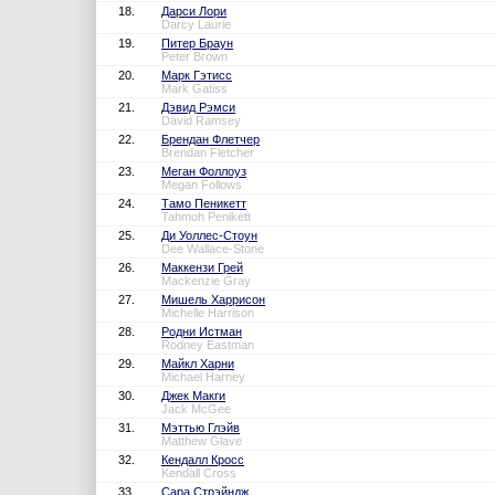
18.
Дарси Лори
Darcy Laurie
19.
Питер Браун
Peter Brown
20.
Марк Гэтисс
Mark Gatiss
21.
Дэвид Рэмси
David Ramsey
22.
Брендан Флетчер
Brendan Fletcher
23.
Меган Фоллоуз
Megan Follows
24.
Тамо Пеникетт
Tahmoh Penikett
25.
Ди Уоллес-Стоун
Dee Wallace-Stone
26.
Маккензи Грей
Mackenzie Gray
27.
Мишель Харрисон
Michelle Harrison
28.
Родни Истман
Rodney Eastman
29.
Майкл Харни
Michael Harney
30.
Джек Макги
Jack McGee
31.
Мэттью Глэйв
Matthew Glave
32.
Кендалл Кросс
Kendall Cross
33.
Сара Стрэйндж