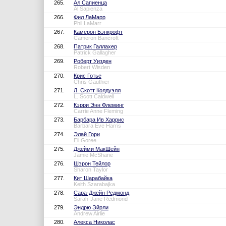
265.
Ал Сапиенца
Al Sapienza
266.
Фил ЛаМарр
Phil LaMarr
267.
Камерон Бэнкрофт
Cameron Bancroft
268.
Патрик Галлахер
Patrick Gallagher
269.
Роберт Уизден
Robert Wisden
270.
Крис Готье
Chris Gauthier
271.
Л. Скотт Колдуэлл
L. Scott Caldwell
272.
Кэрри Энн Флеминг
Carrie Anne Fleming
273.
Барбара Ив Харрис
Barbara Eve Harris
274.
Элай Гори
Eli Goree
275.
Джейми МакШейн
Jamie McShane
276.
Шэрон Тейлор
Sharon Taylor
277.
Кит Шарабайка
Keith Szarabajka
278.
Сара-Джейн Редмонд
Sarah-Jane Redmond
279.
Эндрю Эйрли
Andrew Airlie
280.
Алекса Николас