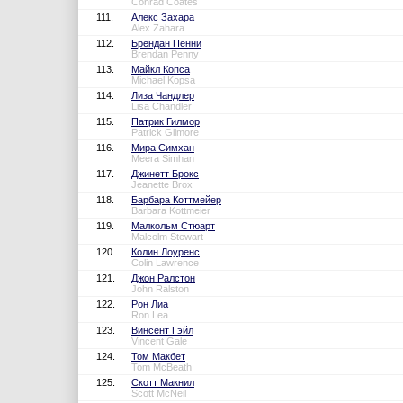
Conrad Coates
111.
Алекс Захара
Alex Zahara
112.
Брендан Пенни
Brendan Penny
113.
Майкл Копса
Michael Kopsa
114.
Лиза Чандлер
Lisa Chandler
115.
Патрик Гилмор
Patrick Gilmore
116.
Мира Симхан
Meera Simhan
117.
Джинетт Брокс
Jeanette Brox
118.
Барбара Коттмейер
Barbara Kottmeier
119.
Малкольм Стюарт
Malcolm Stewart
120.
Колин Лоуренс
Colin Lawrence
121.
Джон Ралстон
John Ralston
122.
Рон Лиа
Ron Lea
123.
Винсент Гэйл
Vincent Gale
124.
Том Макбет
Tom McBeath
125.
Скотт Макнил
Scott McNeil