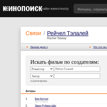
Онлайн-кинотеатр
Связи
/
Рейчел Тэлалей
Rachel Talalay
Личное дело »
Что это за
Искать фильм по создателям:
создатели фильма
Актеры
1.
Бен Коттон
Ben Cotton
2.
Джон Рубинстайн