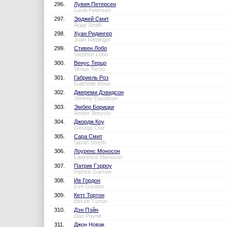
296.
Лувия Петерсен
Luvia Petersen
297.
Эрджей Смит
Arjay Smith
298.
Хуан Ридингер
Juan Riedinger
299.
Стивен Лобо
Stephen Lobo
300.
Венус Терцо
Venus Terzo
301.
Габриель Роз
Gabrielle Rose
302.
Джереми Дэвидсон
Jeremy Davidson
303.
Эмбер Борицки
Amber Borycki
304.
Джордж Коу
George Coe
305.
Сара Смит
Sarah Smyth
306.
Лоуренс Моносон
Lawrence Monoson
307.
Патрик Гэрроу
Patrick Garrow
308.
Ив Гордон
Eve Gordon
309.
Кетт Тортон
Birkett Turton
310.
Дэн Пэйн
Dan Payne
311.
Джон Новак