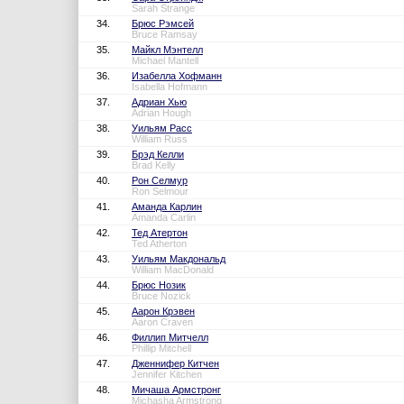
Sarah Strange
34.
Брюс Рэмсей
Bruce Ramsay
35.
Майкл Мэнтелл
Michael Mantell
36.
Изабелла Хофманн
Isabella Hofmann
37.
Адриан Хью
Adrian Hough
38.
Уильям Расс
William Russ
39.
Брэд Келли
Brad Kelly
40.
Рон Селмур
Ron Selmour
41.
Аманда Карлин
Amanda Carlin
42.
Тед Атертон
Ted Atherton
43.
Уильям Макдональд
William MacDonald
44.
Брюс Нозик
Bruce Nozick
45.
Аарон Крэвен
Aaron Craven
46.
Филлип Митчелл
Phillip Mitchell
47.
Дженнифер Китчен
Jennifer Kitchen
48.
Мичаша Армстронг
Michasha Armstrong