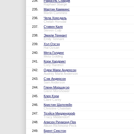
234.
Рафаэль Сбардж
Raphael Sbarge
235.
Мартин Камминс
Martin Cummins
236.
Чела Хорсдаль
Chelah Horsdal
237.
Стивен Калп
Steven Culp
238.
Эмили Теннант
Emily Tennant
239.
Хэл Озсэн
Hal Ozsan
240.
Мета Голдинг
Meta Golding
241.
Кори Хардрикт
Cory Hardrict
242.
Одри Мари Андерсон
Audrey Marie Anderson
243.
Сэм Андерсон
Sam Anderson
244.
Гленн Моршауэр
Glenn Morshower
245.
Клер Кэри
Clare Carey
246.
Кристин Шателейн
Christine Chatelain
247.
Трэйси Миддендорф
Tracy Middendorf
248.
Алисен Ричмонд-Пек
Alisen Richmond-Peck
249.
Брент Секстон