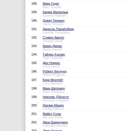
188.
Марк Годет
Marc Gaudet
189.
Карим Малкольм
Kareem Malcolm
190.
Дэвид Теннант
David Tennant
191.
Даниэль Панабэйкер
Danielle Panabaker
192.
Стивен Амелл
Stephen Amell
193.
Кевин Дюран
Kevin Durand
194.
Тайлер Хэклин
Tyler Hoechlin
195.
Дин Норрис
Dean Norris
196.
Роберт Инглунд
Robert Englund
197.
Кори Монтейт
Cory Monteith
198.
Марк Шеппард
Mark Sheppard
199.
Николас Д’Агосто
Nicholas D'Agosto
200.
Локлин Манро
Lochlyn Munro
201.
Майкл Уэлш
Michael Welch
202.
Джон Барроумен
John Barrowman
203.
Эрни Хадсон