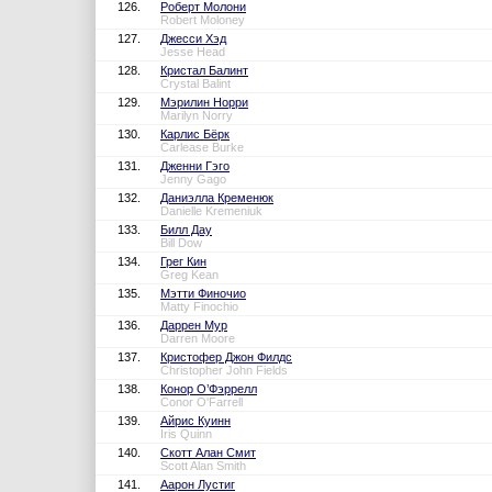
126.
Роберт Молони
Robert Moloney
127.
Джесси Хэд
Jesse Head
128.
Кристал Балинт
Crystal Balint
129.
Мэрилин Норри
Marilyn Norry
130.
Карлис Бёрк
Carlease Burke
131.
Дженни Гэго
Jenny Gago
132.
Даниэлла Кременюк
Danielle Kremeniuk
133.
Билл Дау
Bill Dow
134.
Грег Кин
Greg Kean
135.
Мэтти Финочио
Matty Finochio
136.
Даррен Мур
Darren Moore
137.
Кристофер Джон Филдс
Christopher John Fields
138.
Конор О’Фэррелл
Conor O'Farrell
139.
Айрис Куинн
Iris Quinn
140.
Скотт Алан Смит
Scott Alan Smith
141.
Аарон Лустиг