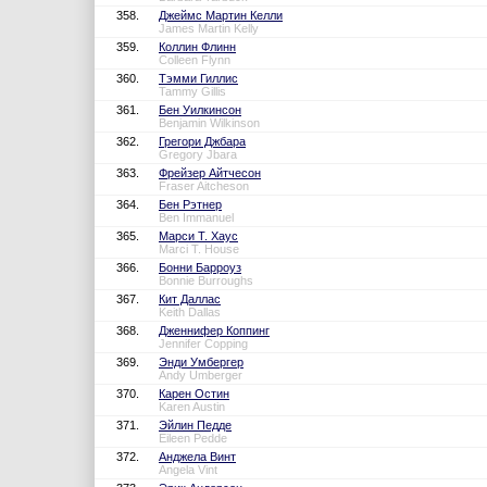
358.
Джеймс Мартин Келли
James Martin Kelly
359.
Коллин Флинн
Colleen Flynn
360.
Тэмми Гиллис
Tammy Gillis
361.
Бен Уилкинсон
Benjamin Wilkinson
362.
Грегори Джбара
Gregory Jbara
363.
Фрейзер Айтчесон
Fraser Aitcheson
364.
Бен Рэтнер
Ben Immanuel
365.
Марси Т. Хаус
Marci T. House
366.
Бонни Барроуз
Bonnie Burroughs
367.
Кит Даллас
Keith Dallas
368.
Дженнифер Коппинг
Jennifer Copping
369.
Энди Умбергер
Andy Umberger
370.
Карен Остин
Karen Austin
371.
Эйлин Педде
Eileen Pedde
372.
Анджела Винт
Angela Vint