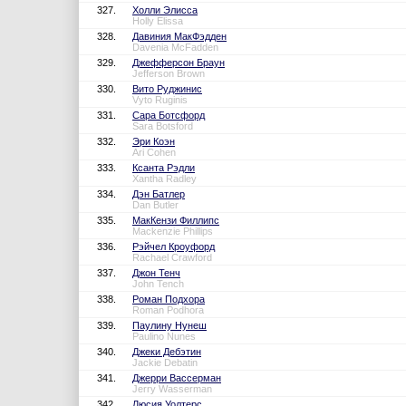
327.
Холли Элисса
Holly Elissa
328.
Давиния МакФэдден
Davenia McFadden
329.
Джефферсон Браун
Jefferson Brown
330.
Вито Руджинис
Vyto Ruginis
331.
Сара Ботсфорд
Sara Botsford
332.
Эри Коэн
Ari Cohen
333.
Ксанта Рэдли
Xantha Radley
334.
Дэн Батлер
Dan Butler
335.
МакКензи Филлипс
Mackenzie Phillips
336.
Рэйчел Кроуфорд
Rachael Crawford
337.
Джон Тенч
John Tench
338.
Роман Подхора
Roman Podhora
339.
Паулину Нунеш
Paulino Nunes
340.
Джеки Дебэтин
Jackie Debatin
341.
Джерри Вассерман
Jerry Wasserman
342.
Люсия Уолтерс