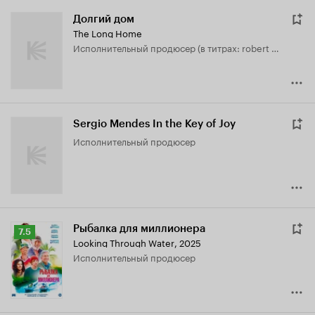
Долгий дом
The Long Home
исполнительный продюсер (в титрах: robert halmi jr.)
Sergio Mendes In the Key of Joy
исполнительный продюсер
Рыбалка для миллионера
Рейтинг
7.5
Looking Through Water
,
2025
Кинопоиска
исполнительный продюсер
7.5