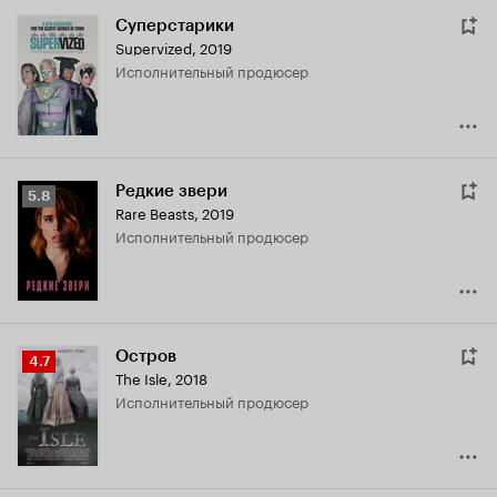
Суперстарики
Supervized
,
2019
исполнительный продюсер
Редкие звери
Рейтинг
5.8
Rare Beasts
,
2019
Кинопоиска
исполнительный продюсер
5.8
Остров
Рейтинг
4.7
The Isle
,
2018
Кинопоиска
исполнительный продюсер
4.7