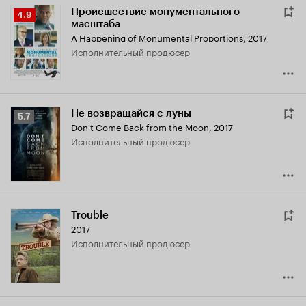
Происшествие монументального
Рейтинг
4.9
масштаба
Кинопоиска
A Happening of Monumental Proportions
,
2017
4.9
исполнительный продюсер
Не возвращайся с луны
Рейтинг
5.7
Don't Come Back from the Moon
,
2017
Кинопоиска
исполнительный продюсер
5.7
Trouble
2017
исполнительный продюсер