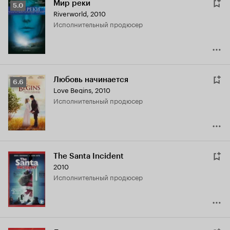
Мир реки
Рейтинг
5.0
Riverworld
,
2010
Кинопоиска
исполнительный продюсер
5.0
Любовь начинается
Рейтинг
6.6
Love Begins
,
2010
Кинопоиска
исполнительный продюсер
6.6
The Santa Incident
2010
исполнительный продюсер