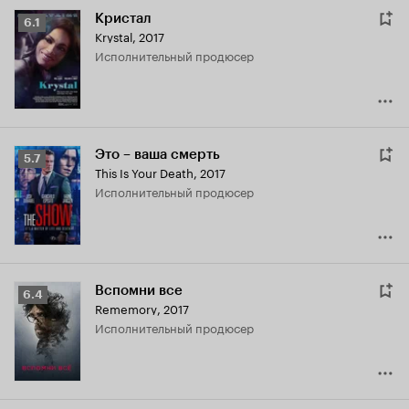
Кристал
Рейтинг
6.1
Krystal
,
2017
Кинопоиска
исполнительный продюсер
6.1
Это – ваша смерть
Рейтинг
5.7
This Is Your Death
,
2017
Кинопоиска
исполнительный продюсер
5.7
Вспомни все
Рейтинг
6.4
Rememory
,
2017
Кинопоиска
исполнительный продюсер
6.4