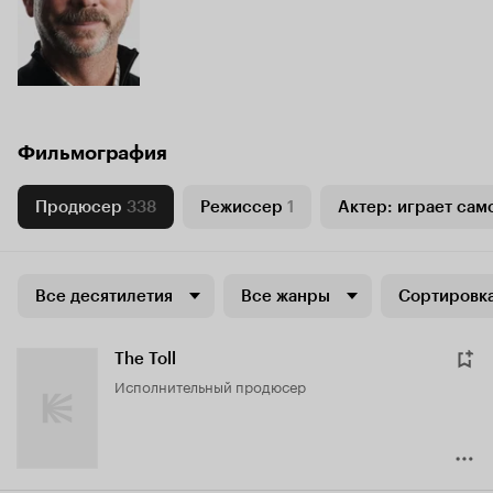
Фильмография
Продюсер
338
Режиссер
1
Актер: играет сам
Все десятилетия
Все жанры
Сортировка
The Toll
исполнительный продюсер