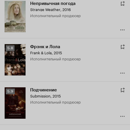
Непривычная погода
Strange Weather
,
2016
исполнительный продюсер
Фрэнк и Лола
Рейтинг
5.8
Frank & Lola
,
2015
Кинопоиска
исполнительный продюсер
5.8
Подчинение
Рейтинг
5.9
Submission
,
2015
Кинопоиска
исполнительный продюсер
5.9