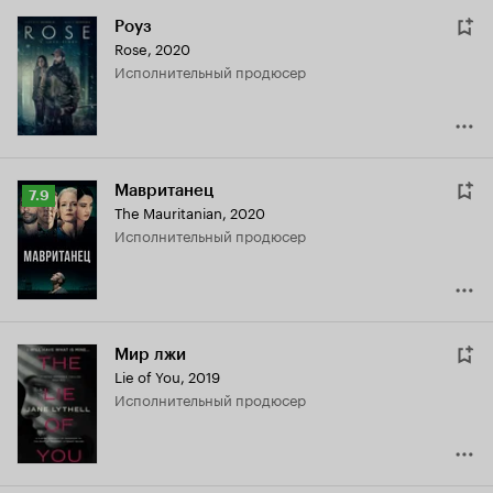
Роуз
Rose
,
2020
исполнительный продюсер
Мавританец
Рейтинг
7.9
The Mauritanian
,
2020
Кинопоиска
исполнительный продюсер
7.9
Мир лжи
Lie of You
,
2019
исполнительный продюсер