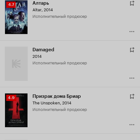
Алтарь
Рейтинг
4.7
Altar
,
2014
Кинопоиска
исполнительный продюсер
4.7
Damaged
2014
исполнительный продюсер
Призрак дома Бриар
Рейтинг
4.9
The Unspoken
,
2014
Кинопоиска
исполнительный продюсер
4.9