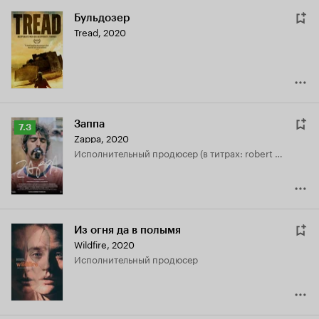
Бульдозер
Tread
,
2020
Заппа
Рейтинг
7.3
Zappa
,
2020
Кинопоиска
исполнительный продюсер (в титрах: robert halmi)
7.3
Из огня да в полымя
Wildfire
,
2020
исполнительный продюсер