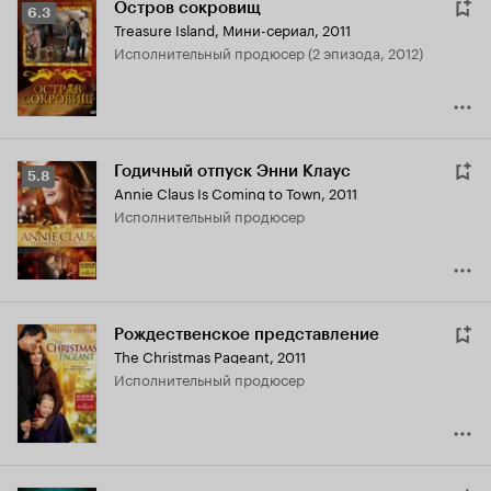
Остров сокровищ
Рейтинг
6.3
Treasure Island
,
Мини-сериал, 2011
Кинопоиска
исполнительный продюсер (2 эпизода, 2012)
6.3
Годичный отпуск Энни Клаус
Рейтинг
5.8
Annie Claus Is Coming to Town
,
2011
Кинопоиска
исполнительный продюсер
5.8
Рождественское представление
The Christmas Pageant
,
2011
исполнительный продюсер