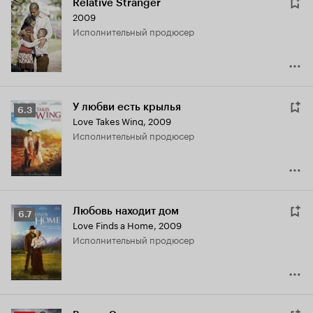
Relative Stranger
2009
исполнительный продюсер
У любви есть крылья
Рейтинг
6.3
Love Takes Wing
,
2009
Кинопоиска
исполнительный продюсер
6.3
Любовь находит дом
Рейтинг
6.7
Love Finds a Home
,
2009
Кинопоиска
исполнительный продюсер
6.7