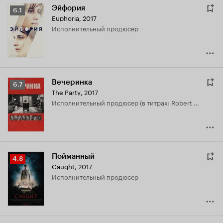
Эйфория
Рейтинг
6.1
Euphoria
,
2017
Кинопоиска
исполнительный продюсер
6.1
Вечеринка
Рейтинг
6.7
The Party
,
2017
Кинопоиска
исполнительный продюсер (в титрах: Robert Halmi Jr)
6.7
Пойманный
Рейтинг
4.8
Caught
,
2017
Кинопоиска
исполнительный продюсер
4.8