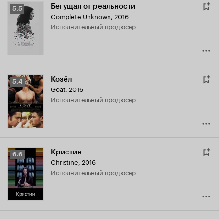
Бегущая от реальности
Рейтинг
5.5
Complete Unknown
,
2016
Кинопоиска
исполнительный продюсер
5.5
Козёл
Рейтинг
5.4
Goat
,
2016
Кинопоиска
исполнительный продюсер
5.4
Кристин
Рейтинг
6.6
Christine
,
2016
Кинопоиска
исполнительный продюсер
6.6