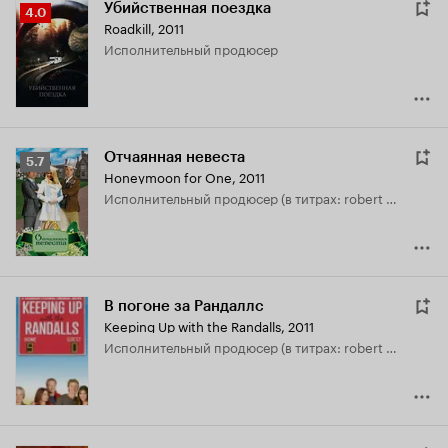
Убийственная поездка
Рейтинг
4.0
Roadkill
,
2011
Кинопоиска
исполнительный продюсер
4.0
Отчаянная невеста
Рейтинг
5.7
Honeymoon for One
,
2011
Кинопоиска
исполнительный продюсер (в титрах: robert halmi jr.)
5.7
В погоне за Рандаллс
Keeping Up with the Randalls
,
2011
исполнительный продюсер (в титрах: robert halmi jr.)