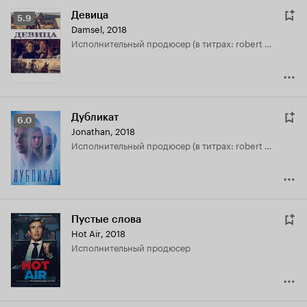
Девица
Рейтинг
5.9
Damsel
,
2018
Кинопоиска
исполнительный продюсер (в титрах: robert halmi jr.)
5.9
Дубликат
Рейтинг
6.0
Jonathan
,
2018
Кинопоиска
исполнительный продюсер (в титрах: robert halmi jr.)
6.0
Пустые слова
Hot Air
,
2018
исполнительный продюсер