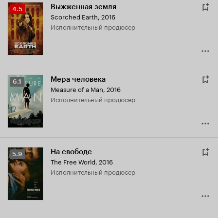
Выжженная земля
Рейтинг
4.5
Scorched Earth
,
2016
Кинопоиска
исполнительный продюсер
4.5
Мера человека
Рейтинг
6.1
Measure of a Man
,
2016
Кинопоиска
исполнительный продюсер
6.1
На свободе
Рейтинг
5.9
The Free World
,
2016
Кинопоиска
исполнительный продюсер
5.9