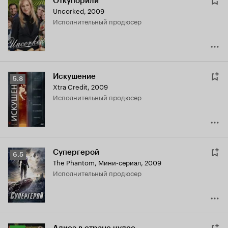
Откупорили
Uncorked
,
2009
исполнительный продюсер
Искушение
Рейтинг
5.8
Xtra Credit
,
2009
Кинопоиска
исполнительный продюсер
5.8
Супергерой
Рейтинг
6.5
The Phantom
,
Мини-сериал, 2009
Кинопоиска
исполнительный продюсер
6.5