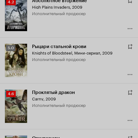
Абсолютное вторжение
Рейтинг
4.2
High Plains Invaders
,
2009
Кинопоиска
исполнительный продюсер
4.2
Рыцари стальной крови
Рейтинг
5.0
Knights of Bloodsteel
,
Мини-сериал, 2009
Кинопоиска
исполнительный продюсер
5.0
Проклятый дракон
Рейтинг
4.6
Carny
,
2009
Кинопоиска
исполнительный продюсер
4.6