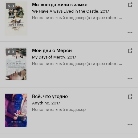
Мы всегда жили в замке
Рейтинг
5.8
We Have Always Lived in the Castle
,
2017
Кинопоиска
исполнительный продюсер (в титрах: robert halmi jr.)
5.8
Мои дни с Мёрси
Рейтинг
6.3
My Days of Mercy
,
2017
Кинопоиска
исполнительный продюсер (в титрах: robert halmi jr.)
6.3
Всё, что угодно
Anything
,
2017
исполнительный продюсер