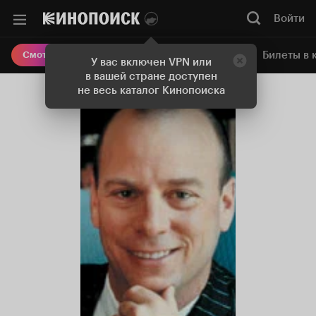
Войти
Онлайн-кинотеатр
Билеты в 
Смотреть кино
У вас включен VPN или
в вашей стране доступен
не весь каталог Кинопоиска