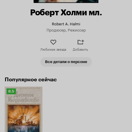
Роберт Холми мл.
Robert A. Halmi
Продюсер, Режиссер
Любимая звезда
Добавить
Все детали о персоне
Популярное сейчас
Рейтинг
8.5
Кинопоиска
8.5