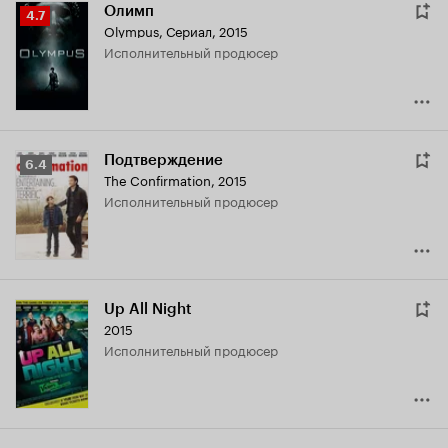
Олимп
Рейтинг
4.7
Olympus
,
Сериал, 2015
Кинопоиска
исполнительный продюсер
4.7
Подтверждение
Рейтинг
6.4
The Confirmation
,
2015
Кинопоиска
исполнительный продюсер
6.4
Up All Night
2015
исполнительный продюсер