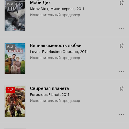
Моби Дик
Рейтинг
6.3
Moby Dick
,
Мини-сериал, 2011
Кинопоиска
исполнительный продюсер
6.3
Вечная смелость любви
Рейтинг
6.3
Love's Everlasting Courage
,
2011
Кинопоиска
исполнительный продюсер
6.3
Свирепая планета
Рейтинг
4.2
Ferocious Planet
,
2011
Кинопоиска
исполнительный продюсер
4.2