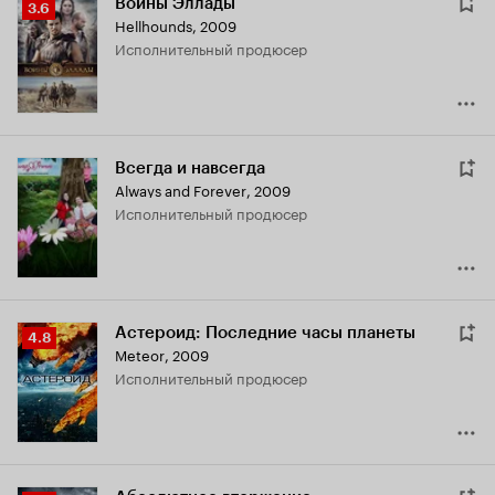
Воины Эллады
Рейтинг
3.6
Hellhounds
,
2009
Кинопоиска
исполнительный продюсер
3.6
Всегда и навсегда
Always and Forever
,
2009
исполнительный продюсер
Астероид: Последние часы планеты
Рейтинг
4.8
Meteor
,
2009
Кинопоиска
исполнительный продюсер
4.8