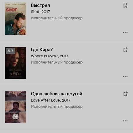
Выстрел
Shot
,
2017
исполнительный продюсер
Где Кира?
Рейтинг
5.7
Where Is Kyra?
,
2017
Кинопоиска
исполнительный продюсер
5.7
Одна любовь за другой
Love After Love
,
2017
исполнительный продюсер