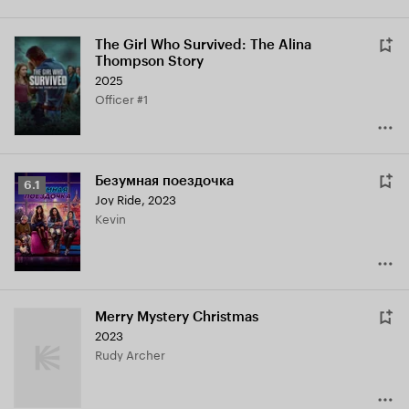
The Girl Who Survived: The Alina
Thompson Story
2025
Officer #1
Безумная поездочка
Рейтинг
6.1
Joy Ride
,
2023
Кинопоиска
Kevin
6.1
Merry Mystery Christmas
2023
Rudy Archer