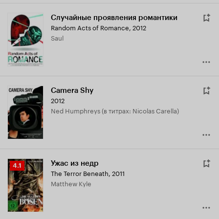
Случайные проявления романтики
Random Acts of Romance
,
2012
Saul
Camera Shy
2012
Ned Humphreys (в титрах: Nicolas Carella)
Ужас из недр
Рейтинг
4.1
The Terror Beneath
,
2011
Кинопоиска
Matthew Kyle
4.1