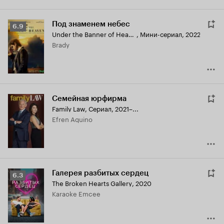
Под знаменем небес
Рейтинг
6.9
Under the Banner of Heaven
,
Мини-сериал, 2022
Кинопоиска
Brady
6.9
Семейная юрфирма
Family Law
,
Сериал, 2021–...
Efren Aquino
Галерея разбитых сердец
Рейтинг
6.3
The Broken Hearts Gallery
,
2020
Кинопоиска
Karaoke Emcee
6.3