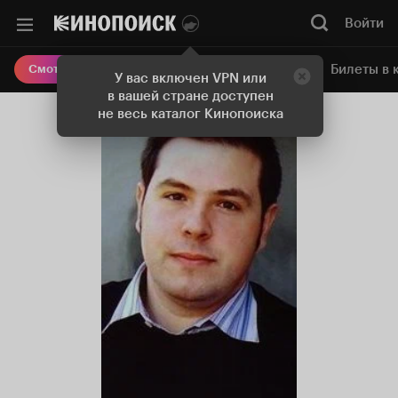
Войти
Онлайн-кинотеатр
Билеты в 
Смотреть кино
У вас включен VPN или
в вашей стране доступен
не весь каталог Кинопоиска