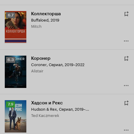
Коллекторша
Рейтинг
6.7
Buffaloed
,
2019
Кинопоиска
Mitch
6.7
Коронер
Рейтинг
6.3
Coroner
,
Сериал, 2019–2022
Кинопоиска
Alistair
6.3
Хадсон и Рекс
Рейтинг
7.9
Hudson & Rex
,
Сериал, 2019–...
Кинопоиска
Ted Kaczmerek
7.9