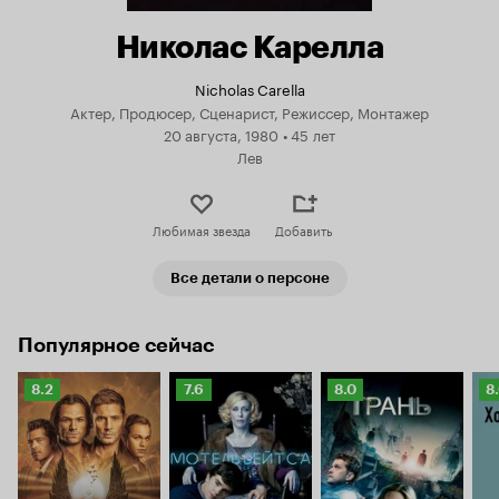
Николас Карелла
Nicholas Carella
Актер, Продюсер, Сценарист, Режиссер, Монтажер
20 августа, 1980
•
45 лет
Лев
Любимая звезда
Добавить
Все детали о персоне
Популярное сейчас
Рейтинг
Рейтинг
Рейтинг
Р
8.2
7.6
8.0
8
Кинопоиска
Кинопоиска
Кинопоиска
К
8.2
7.6
8.0
8.