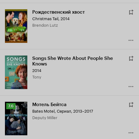
Рождественский хвост
Christmas Tail
,
2014
Brendon Lutz
Songs She Wrote About People She
Knows
2014
Tony
Мотель Бейтса
Рейтинг
7.6
Bates Motel
,
Сериал, 2013–2017
Кинопоиска
Deputy Miller
7.6