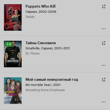
Puppets Who Kill
Сериал, 2002–2006
Teddy
Тайны Смолвиля
Рейтинг
7.4
Smallville
,
Сериал, 2001–2011
Кинопоиска
Dr. Flores
7.4
Мой самый невероятный год
My Horrible Year!
,
2001
Wrestling Store Employee