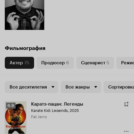
Фильмография
Актер
75
Продюсер
6
Сценарист
5
Режи
Все десятилетия
Все жанры
Сортировка
Каратэ-пацан: Легенды
Рейтинг
6.9
Karate Kid: Legends
,
2025
Кинопоиска
Fat Jerry
6.9