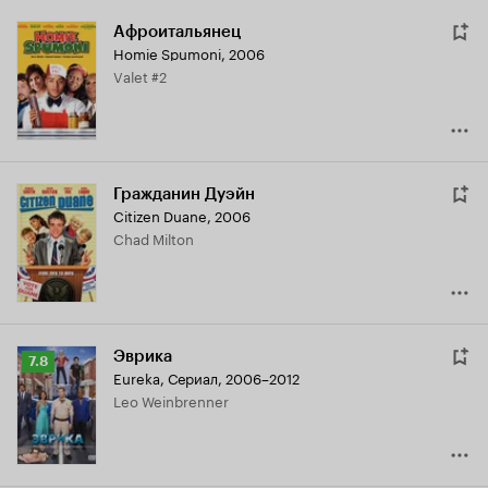
Афроитальянец
Homie Spumoni
,
2006
Valet #2
Гражданин Дуэйн
Citizen Duane
,
2006
Chad Milton
Эврика
Рейтинг
7.8
Eureka
,
Сериал, 2006–2012
Кинопоиска
Leo Weinbrenner
7.8