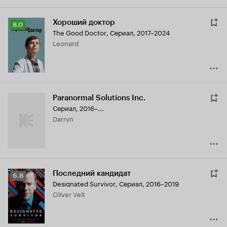
Хороший доктор
Рейтинг
8.0
The Good Doctor
,
Сериал, 2017–2024
Кинопоиска
Leonard
8.0
Paranormal Solutions Inc.
Сериал, 2016–...
Darryn
Последний кандидат
Рейтинг
6.8
Designated Survivor
,
Сериал, 2016–2019
Кинопоиска
Oliver Velt
6.8