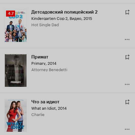
Детсадовский полицейский 2
Рейтинг
4.7
Kindergarten Cop 2
,
Видео, 2015
Кинопоиска
Hot Single Dad
4.7
Примат
Primary
,
2014
Attorney Benedetti
Что за идиот
What an Idiot
,
2014
Charlie