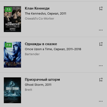
Клан Кеннеди
Рейтинг
7.5
The Kennedys
,
Сериал, 2011
Кинопоиска
Oswald's Co-Worker
7.5
Однажды в сказке
Рейтинг
7.9
Once Upon a Time
,
Сериал, 2011–2018
Кинопоиска
Bartender
7.9
Призрачный шторм
Ghost Storm
,
2011
Brett