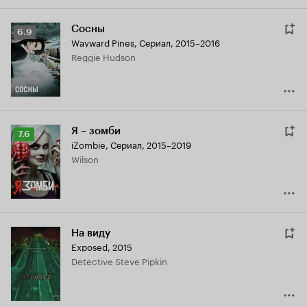
Сосны
Рейтинг
6.9
Wayward Pines
,
Сериал, 2015–2016
Кинопоиска
Reggie Hudson
6.9
Я – зомби
Рейтинг
7.6
iZombie
,
Сериал, 2015–2019
Кинопоиска
Wilson
7.6
На виду
Exposed
,
2015
Detective Steve Pipkin