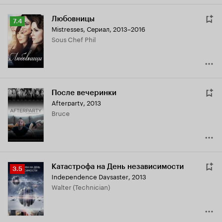
Любовницы
Рейтинг
7.4
Mistresses
,
Сериал, 2013–2016
Кинопоиска
Sous Chef Phil
7.4
После вечеринки
Afterparty
,
2013
Bruce
Катастрофа на День независимости
Рейтинг
3.5
Independence Daysaster
,
2013
Кинопоиска
Walter (Technician)
3.5