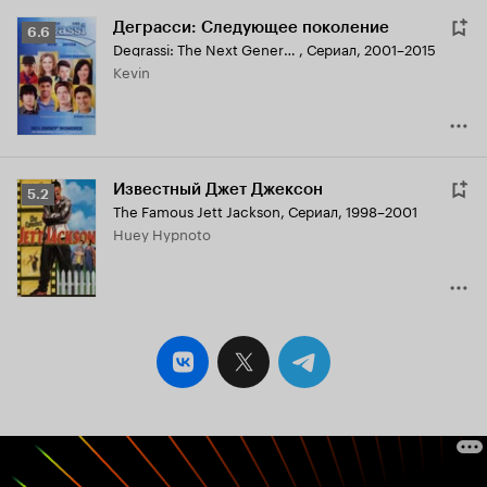
Деграсси: Следующее поколение
Рейтинг
6.6
Degrassi: The Next Generation
,
Сериал, 2001–2015
Кинопоиска
Kevin
6.6
Известный Джет Джексон
Рейтинг
5.2
The Famous Jett Jackson
,
Сериал, 1998–2001
Кинопоиска
Huey Hypnoto
5.2