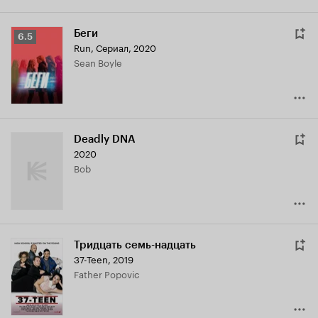
Беги
Рейтинг
6.5
Run
,
Сериал, 2020
Кинопоиска
Sean Boyle
6.5
Deadly DNA
2020
Bob
Тридцать семь-надцать
37-Teen
,
2019
Father Popovic