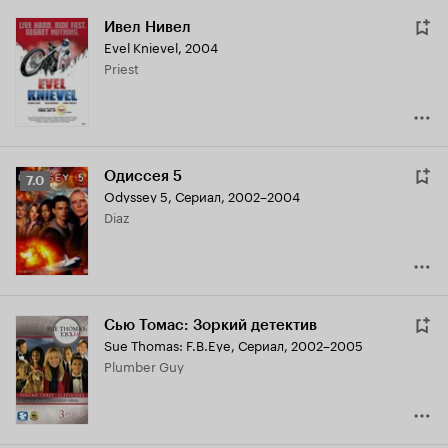
Ивел Нивел
Evel Knievel
,
2004
Priest
Одиссея 5
Рейтинг
7.0
Odyssey 5
,
Сериал, 2002–2004
Кинопоиска
Diaz
7.0
Сью Томас: Зоркий детектив
Sue Thomas: F.B.Eye
,
Сериал, 2002–2005
Plumber Guy