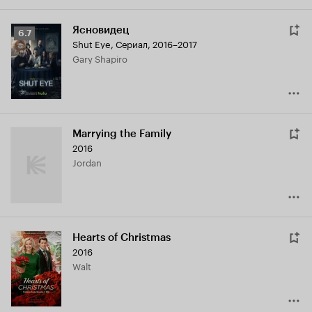
Ясновидец
Рейтинг
6.7
Shut Eye
,
Сериал, 2016–2017
Кинопоиска
Gary Shapiro
6.7
Marrying the Family
2016
Jordan
Hearts of Christmas
2016
Walt