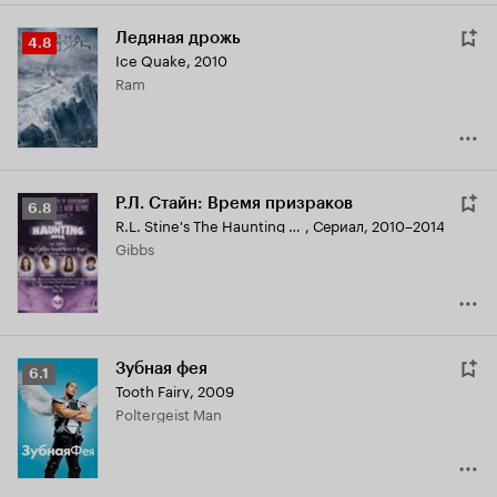
Ледяная дрожь
Рейтинг
4.8
Ice Quake
,
2010
Кинопоиска
Ram
4.8
Р.Л. Стайн: Время призраков
Рейтинг
6.8
R.L. Stine's The Haunting Hour
,
Сериал, 2010–2014
Кинопоиска
Gibbs
6.8
Зубная фея
Рейтинг
6.1
Tooth Fairy
,
2009
Кинопоиска
Poltergeist Man
6.1