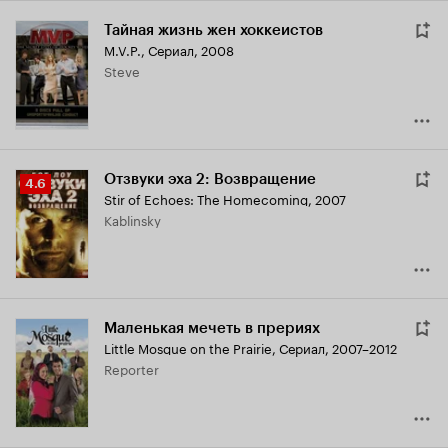
Тайная жизнь жен хоккеистов
M.V.P.
,
Сериал, 2008
Steve
Отзвуки эха 2: Возвращение
Рейтинг
4.6
Stir of Echoes: The Homecoming
,
2007
Кинопоиска
Kablinsky
4.6
Маленькая мечеть в прериях
Little Mosque on the Prairie
,
Сериал, 2007–2012
Reporter