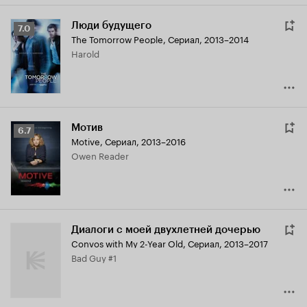
Люди будущего
Рейтинг
7.0
The Tomorrow People
,
Сериал, 2013–2014
Кинопоиска
Harold
7.0
Мотив
Рейтинг
6.7
Motive
,
Сериал, 2013–2016
Кинопоиска
Owen Reader
6.7
Диалоги с моей двухлетней дочерью
Convos with My 2-Year Old
,
Сериал, 2013–2017
Bad Guy #1