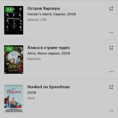
Остров Харпера
Рейтинг
7.4
Harper's Island
,
Сериал, 2009
Кинопоиска
Deputy Lillis
7.4
Алиса в стране чудес
Рейтинг
7.6
Alice
,
Мини-сериал, 2009
Кинопоиска
Mailman
7.6
Hooked on Speedman
2008
Nick