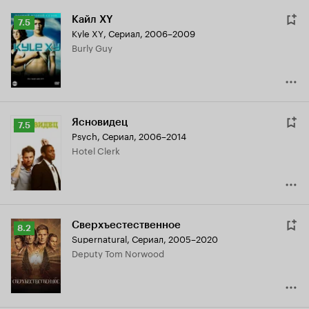
Кайл XY
Рейтинг
7.5
Kyle XY
,
Сериал, 2006–2009
Кинопоиска
Burly Guy
7.5
Ясновидец
Рейтинг
7.5
Psych
,
Сериал, 2006–2014
Кинопоиска
Hotel Clerk
7.5
Сверхъестественное
Рейтинг
8.2
Supernatural
,
Сериал, 2005–2020
Кинопоиска
Deputy Tom Norwood
8.2