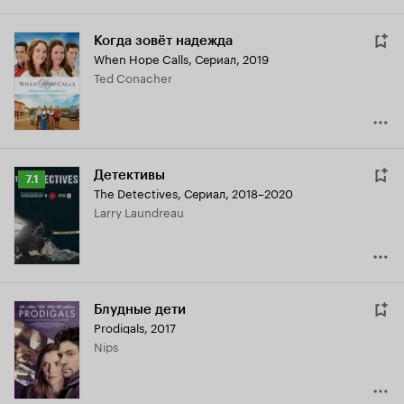
Когда зовёт надежда
When Hope Calls
,
Сериал, 2019
Ted Conacher
Детективы
Рейтинг
7.1
The Detectives
,
Сериал, 2018–2020
Кинопоиска
Larry Laundreau
7.1
Блудные дети
Prodigals
,
2017
Nips