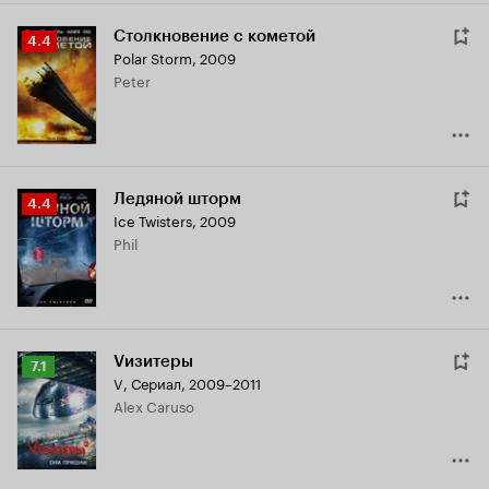
Столкновение с кометой
Рейтинг
4.4
Polar Storm
,
2009
Кинопоиска
Peter
4.4
Ледяной шторм
Рейтинг
4.4
Ice Twisters
,
2009
Кинопоиска
Phil
4.4
Vизитеры
Рейтинг
7.1
V
,
Сериал, 2009–2011
Кинопоиска
Alex Caruso
7.1