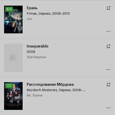
Грань
Рейтинг
8.0
Fringe
,
Сериал, 2008–2013
Кинопоиска
Jim
8.0
Inseparable
2008
Ted Heptner
Расследования Мёрдока
Рейтинг
7.7
Murdoch Mysteries
,
Сериал, 2008–...
Кинопоиска
Mr. Towne
7.7