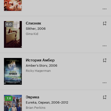
Слизняк
Рейтинг
6.0
Slither
,
2006
Кинопоиска
Gina Kid
6.0
История Амбер
Amber's Story
,
2006
Ricky Hagerman
Эврика
Рейтинг
7.8
Eureka
,
Сериал, 2006–2012
Кинопоиска
Brian Perkins
7.8