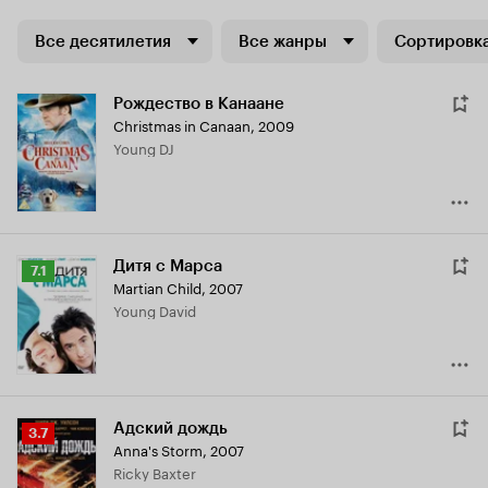
Все десятилетия
Все жанры
Сортировка
Рождество в Канаане
Christmas in Canaan
,
2009
Young DJ
Дитя с Марса
Рейтинг
7.1
Martian Child
,
2007
Кинопоиска
Young David
7.1
Адский дождь
Рейтинг
3.7
Anna's Storm
,
2007
Кинопоиска
Ricky Baxter
3.7