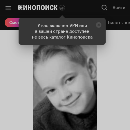
Войти
Онлайн-кинотеатр
Билеты в 
Смотреть кино
У вас включен VPN или
в вашей стране доступен
не весь каталог Кинопоиска