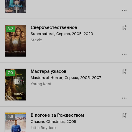
Сверхъестественное
Рейтинг
8.2
Supernatural
,
Сериал, 2005–2020
Кинопоиска
Stevie
8.2
Мастера ужасов
Рейтинг
7.0
Masters of Horror
,
Сериал, 2005–2007
Кинопоиска
Young Kent
7.0
В погоне за Рождеством
Рейтинг
5.6
Chasing Christmas
,
2005
Кинопоиска
Little Boy Jack
5.6