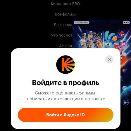
Кинопоиск PRO
Все фильмы
Все сериалы
РЕКЛАМА
Что посмотреть
Афиша
Музыка
Телепрограмма
Книги
Войдите в профиль
Служба поддержки
Сможете оценивать фильмы,

 собирать их в коллекции и не только
© 2003 —
2026
,
Кинопоиск
18
+
Проект компании
Войти с Яндекс ID