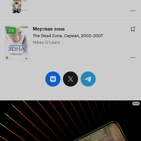
Мертвая зона
Рейтинг
7.5
The Dead Zone
,
Сериал, 2002–2007
Кинопоиска
Mikey O'Leary
7.5