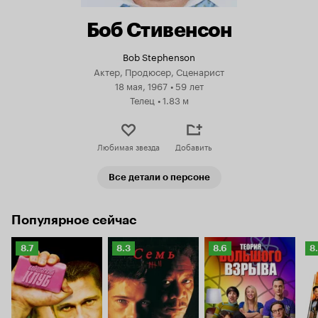
Боб Стивенсон
Bob Stephenson
Актер, Продюсер, Сценарист
18 мая, 1967
•
59 лет
Телец
•
1.83 м
Любимая звезда
Добавить
Все детали о персоне
Популярное сейчас
Рейтинг
Рейтинг
Рейтинг
Р
8.7
8.3
8.6
8
Кинопоиска
Кинопоиска
Кинопоиска
К
8.7
8.3
8.6
8.