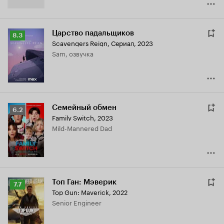
Царство падальщиков
Рейтинг
8.3
Scavengers Reign
,
Сериал, 2023
Кинопоиска
Sam, озвучка
8.3
Семейный обмен
Рейтинг
6.2
Family Switch
,
2023
Кинопоиска
Mild-Mannered Dad
6.2
Топ Ган: Мэверик
Рейтинг
7.7
Top Gun: Maverick
,
2022
Кинопоиска
Senior Engineer
7.7