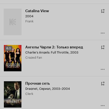
Catalina View
2004
Frank
Ангелы Чарли 2: Только вперед
Рейтинг
6.1
Charlie's Angels: Full Throttle
,
2003
Кинопоиска
Crazed Fan
6.1
Прочная сеть
Dragnet
,
Сериал, 2003–2004
Clerk