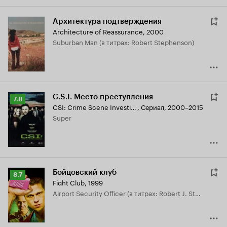
Архитектура подтверждения
Architecture of Reassurance
,
2000
Suburban Man (в титрах: Robert Stephenson)
C.S.I. Место преступления
Рейтинг
7.8
CSI: Crime Scene Investigation
,
Сериал, 2000–2015
Кинопоиска
Super
7.8
Бойцовский клуб
Рейтинг
8.7
Fight Club
,
1999
Кинопоиска
Airport Security Officer (в титрах: Robert J. Stephenson)
8.7