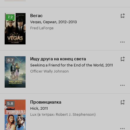
Вегас
Рейтинг
7.2
Vegas
,
Сериал, 2012–2013
Кинопоиска
Fred LaForge
7.2
Ищу друга на конец света
Рейтинг
6.7
Seeking a Friend for the End of the World
,
2011
Кинопоиска
Officer Wally Johnson
6.7
Провинциалка
Рейтинг
5.8
Hick
,
2011
Кинопоиска
Lux (в титрах: Robert J. Stephenson)
5.8