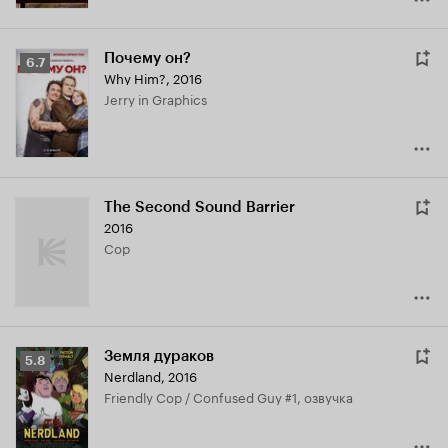
Почему он?
Рейтинг
6.7
Why Him?
,
2016
Кинопоиска
Jerry in Graphics
6.7
The Second Sound Barrier
2016
Cop
Земля дураков
Рейтинг
5.8
Nerdland
,
2016
Кинопоиска
Friendly Cop / Confused Guy #1, озвучка
5.8