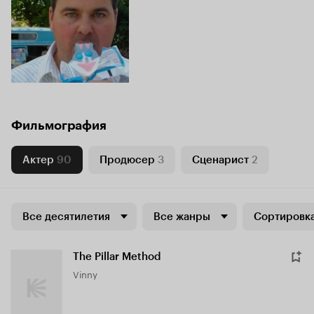
Фильмография
Актер
90
Продюсер
3
Сценарист
2
Все десятилетия
Все жанры
Сортировка
The Pillar Method
Vinny