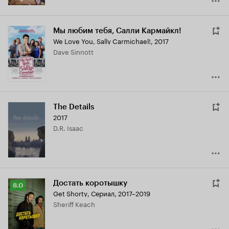
Мы любим тебя, Салли Кармайкл!
We Love You, Sally Carmichael!
,
2017
Dave Sinnott
The Details
2017
D.R. Isaac
Достать коротышку
Рейтинг
8.0
Get Shorty
,
Сериал, 2017–2019
Кинопоиска
Sheriff Keach
8.0