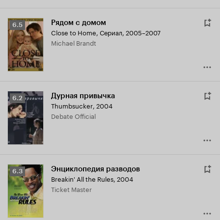
Рядом с домом
Рейтинг
6.5
Close to Home
,
Сериал, 2005–2007
Кинопоиска
Michael Brandt
6.5
Дурная привычка
Рейтинг
6.2
Thumbsucker
,
2004
Кинопоиска
Debate Official
6.2
Энциклопедия разводов
Рейтинг
6.3
Breakin' All the Rules
,
2004
Кинопоиска
Ticket Master
6.3