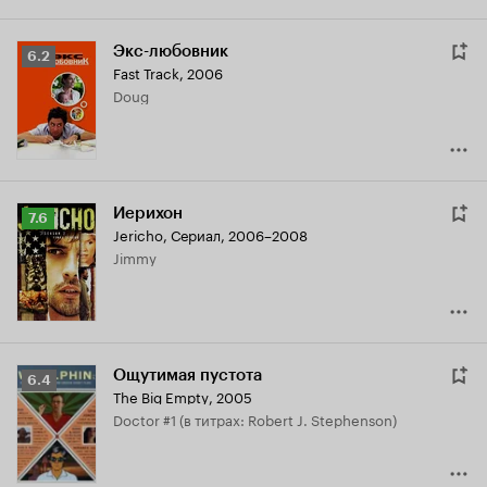
Экс-любовник
Рейтинг
6.2
Fast Track
,
2006
Кинопоиска
Doug
6.2
Иерихон
Рейтинг
7.6
Jericho
,
Сериал, 2006–2008
Кинопоиска
Jimmy
7.6
Ощутимая пустота
Рейтинг
6.4
The Big Empty
,
2005
Кинопоиска
Doctor #1 (в титрах: Robert J. Stephenson)
6.4