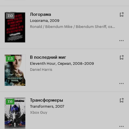
Логорама
Рейтинг
7.0
Logorama
,
2009
Кинопоиска
Ronald / Bibendum Mike / Bibendum Sheriff, озвучка
7.0
В последний миг
Рейтинг
7.3
Eleventh Hour
,
Сериал, 2008–2009
Кинопоиска
Daniel Harris
7.3
Трансформеры
Рейтинг
7.6
Transformers
,
2007
Кинопоиска
Xbox Guy
7.6