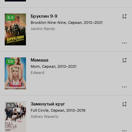
Бруклин 9-9
Рейтинг
8.3
Brooklyn Nine-Nine
,
Сериал, 2013–2021
Кинопоиска
Janitor Randy
8.3
Мамаша
Рейтинг
7.0
Mom
,
Сериал, 2013–2021
Кинопоиска
Edward
7.0
Замкнутый круг
Рейтинг
6.2
Full Circle
,
Сериал, 2013–2016
Кинопоиска
Sidney Waverly
6.2