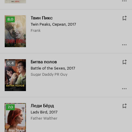
Твин Пикс
Рейтинг
8.0
Twin Peaks
,
Сериал, 2017
Кинопоиска
Frank
8.0
Битва полов
Рейтинг
6.4
Battle of the Sexes
,
2017
Кинопоиска
Sugar Daddy PR Guy
6.4
Леди Бёрд
Рейтинг
7.0
Lady Bird
,
2017
Кинопоиска
Father Walther
7.0