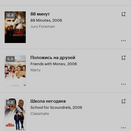
88 минут
Рейтинг
6.4
88 Minutes
,
2006
Кинопоиска
Jury Foreman
6.4
Положись на друзей
Рейтинг
5.5
Friends with Money
,
2006
Кинопоиска
Marty
5.5
Школа негодяев
Рейтинг
6.6
School for Scoundrels
,
2006
Кинопоиска
Classmate
6.6