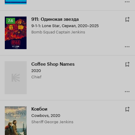
911: Одинокая звезда
Рейтинг
7.6
9-1-1: Lone Star
,
Сериал, 2020–2025
Кинопоиска
Bomb Squad Captain Jenkins
7.6
Coffee Shop Names
2020
Chief
Ковбои
Cowboys
,
2020
Sheriff George Jenkins