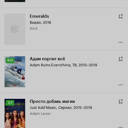
Emeralds
Видео, 2016
Nick
Адам портит всё
Рейтинг
8.0
Adam Ruins Everything
,
ТВ, 2015–2019
Кинопоиска
8.0
Просто добавь магии
Рейтинг
7.7
Just Add Magic
,
Сериал, 2015–2019
Кинопоиска
Adam Lever
7.7