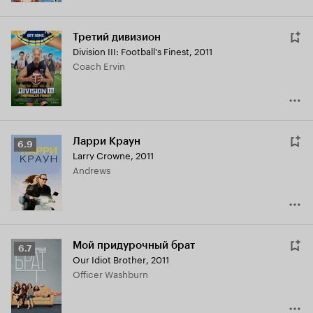
Третий дивизион
Division III: Football's Finest
,
2011
Coach Ervin
Ларри Краун
Рейтинг
6.9
Larry Crowne
,
2011
Кинопоиска
Andrews
6.9
Мой придурочный брат
Рейтинг
6.7
Our Idiot Brother
,
2011
Кинопоиска
Officer Washburn
6.7