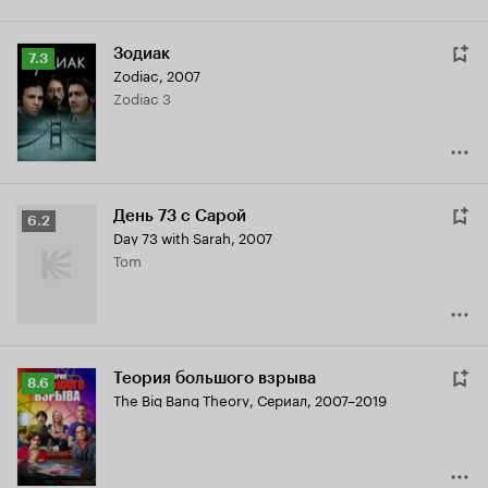
Зодиак
Рейтинг
7.3
Zodiac
,
2007
Кинопоиска
Zodiac 3
7.3
День 73 с Сарой
Рейтинг
6.2
Day 73 with Sarah
,
2007
Кинопоиска
Tom
6.2
Теория большого взрыва
Рейтинг
8.6
The Big Bang Theory
,
Сериал, 2007–2019
Кинопоиска
8.6