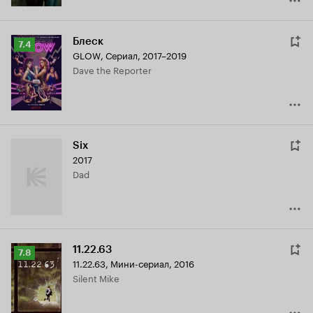
Блеск
Рейтинг
7.4
GLOW
,
Сериал, 2017–2019
Кинопоиска
Dave the Reporter
7.4
Six
2017
Dad
11.22.63
Рейтинг
7.8
11.22.63
,
Мини-сериал, 2016
Кинопоиска
Silent Mike
7.8