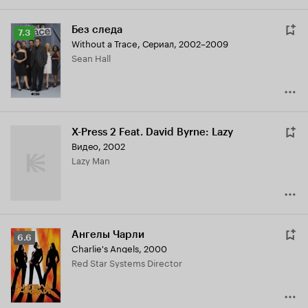
Без следа
Рейтинг
7.3
Without a Trace
,
Сериал, 2002–2009
Кинопоиска
Sean Hall
7.3
X-Press 2 Feat. David Byrne: Lazy
Видео, 2002
Lazy Man
Ангелы Чарли
Рейтинг
6.6
Charlie's Angels
,
2000
Кинопоиска
Red Star Systems Director
6.6