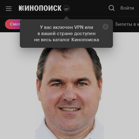
Войти
Онлайн-кинотеатр
Билеты в 
Смотреть кино
У вас включен VPN или
в вашей стране доступен
не весь каталог Кинопоиска