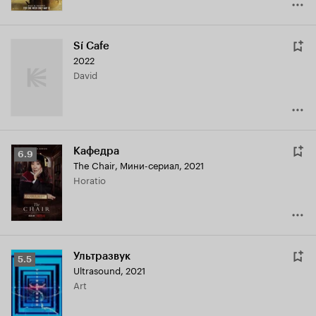
Sí Cafe
2022
David
Кафедра
Рейтинг
6.9
The Chair
,
Мини-сериал, 2021
Кинопоиска
Horatio
6.9
Ультразвук
Рейтинг
5.5
Ultrasound
,
2021
Кинопоиска
Art
5.5