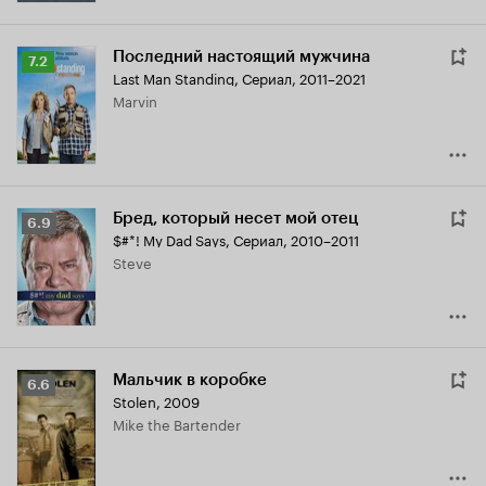
Последний настоящий мужчина
Рейтинг
7.2
Last Man Standing
,
Сериал, 2011–2021
Кинопоиска
Marvin
7.2
Бред, который несет мой отец
Рейтинг
6.9
$#*! My Dad Says
,
Сериал, 2010–2011
Кинопоиска
Steve
6.9
Мальчик в коробке
Рейтинг
6.6
Stolen
,
2009
Кинопоиска
Mike the Bartender
6.6