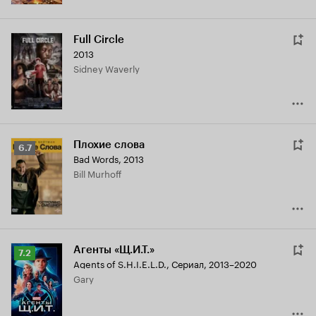
Full Circle
2013
Sidney Waverly
Плохие слова
Рейтинг
6.7
Bad Words
,
2013
Кинопоиска
Bill Murhoff
6.7
Агенты «Щ.И.Т.»
Рейтинг
7.2
Agents of S.H.I.E.L.D.
,
Сериал, 2013–2020
Кинопоиска
Gary
7.2