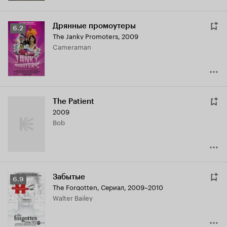
Дрянные промоутеры
Рейтинг
6.2
The Janky Promoters
,
2009
Кинопоиска
Cameraman
6.2
The Patient
2009
Bob
Забытые
Рейтинг
6.9
The Forgotten
,
Сериал, 2009–2010
Кинопоиска
Walter Bailey
6.9