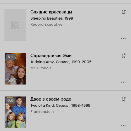
Спящие красавицы
Sleeping Beauties
,
1999
Record Executive
Справедливая Эми
Рейтинг
6.1
Judging Amy
,
Сериал, 1999–2005
Кинопоиска
Mr. Dimeola
6.1
Двое в своем роде
Рейтинг
6.9
Two of a Kind
,
Сериал, 1998–1999
Кинопоиска
Frankenstein
6.9