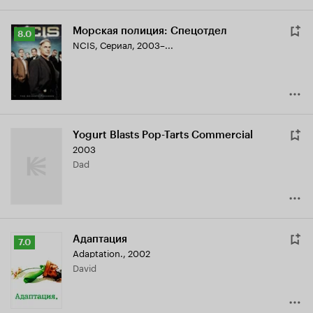
Морская полиция: Спецотдел
Рейтинг
8.0
NCIS
,
Сериал, 2003–...
Кинопоиска
8.0
Yogurt Blasts Pop-Tarts Commercial
2003
Dad
Адаптация
Рейтинг
7.0
Adaptation.
,
2002
Кинопоиска
David
7.0