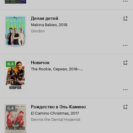
Делая детей
Making Babies
,
2018
Gordon
Новичок
Рейтинг
8.4
The Rookie
,
Сериал, 2018–...
Кинопоиска
8.4
Рождество в Эль-Камино
Рейтинг
5.4
El Camino Christmas
,
2017
Кинопоиска
Dennis the Dental Hygenist
5.4