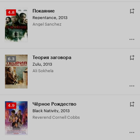
Покаяние
Рейтинг
4.8
Repentance
,
2013
Кинопоиска
Angel Sanchez
4.8
Теория заговора
Рейтинг
6.3
Zulu
,
2013
Кинопоиска
Ali Sokhela
6.3
Чёрное Рождество
Рейтинг
4.9
Black Nativity
,
2013
Кинопоиска
Reverend Cornell Cobbs
4.9