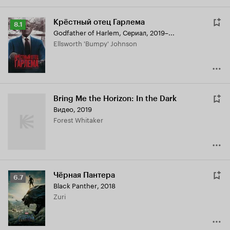
Крёстный отец Гарлема
Рейтинг
8.1
Godfather of Harlem
,
Сериал, 2019–...
Кинопоиска
Ellsworth 'Bumpy' Johnson
8.1
Bring Me the Horizon: In the Dark
Видео, 2019
Forest Whitaker
Чёрная Пантера
Рейтинг
6.7
Black Panther
,
2018
Кинопоиска
Zuri
6.7