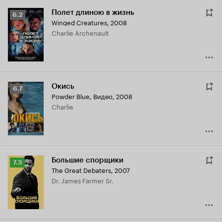
Полет длиною в жизнь
Рейтинг
6.2
Winged Creatures
,
2008
Кинопоиска
Charlie Archenault
6.2
Окись
Рейтинг
6.7
Powder Blue
,
Видео, 2008
Кинопоиска
Charlie
6.7
Большие спорщики
Рейтинг
7.3
The Great Debaters
,
2007
Кинопоиска
Dr. James Farmer Sr.
7.3