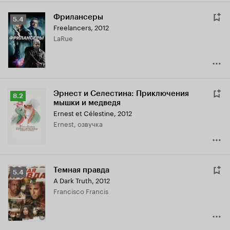
Фрилансеры
Рейтинг
5.4
Freelancers
,
2012
Кинопоиска
LaRue
5.4
Эрнест и Селестина: Приключения
Рейтинг
8.2
мышки и медведя
Кинопоиска
Ernest et Célestine
,
2012
8.2
Ernest, озвучка
Темная правда
Рейтинг
5.4
A Dark Truth
,
2012
Кинопоиска
Francisco Francis
5.4