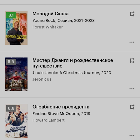
Молодой Скала
Рейтинг
8.1
Young Rock
,
Сериал, 2021–2023
Кинопоиска
Forest Whitaker
8.1
Мистер Джангл и рождественское
Рейтинг
5.9
путешествие
Кинопоиска
Jingle Jangle: A Christmas Journey
,
2020
5.9
Jeronicus
Ограбление президента
Рейтинг
6.8
Finding Steve McQueen
,
2019
Кинопоиска
Howard Lambert
6.8