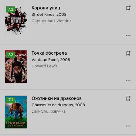
Короли улиц
Рейтинг
7.2
Street Kings
,
2008
Кинопоиска
Captain Jack Wander
7.2
Точка обстрела
Рейтинг
7.2
Vantage Point
,
2008
Кинопоиска
Howard Lewis
7.2
Охотники на драконов
Рейтинг
7.1
Chasseurs de dragons
,
2008
Кинопоиска
Lian-Chu, озвучка
7.1