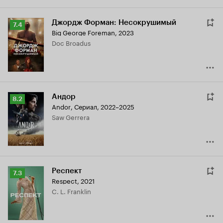
Джордж Форман: Несокрушимый
Рейтинг
7.4
Big George Foreman
,
2023
Кинопоиска
Doc Broadus
7.4
Андор
Рейтинг
8.2
Andor
,
Сериал, 2022–2025
Кинопоиска
Saw Gerrera
8.2
Респект
Рейтинг
7.3
Respect
,
2021
Кинопоиска
C. L. Franklin
7.3