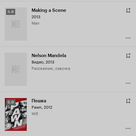
Making a Scene
Рейтинг
5.8
2013
Кинопоиска
Man
5.8
Nelson Mandela
Видео, 2013
рассказчик, озвучка
Пешка
Рейтинг
5.9
Pawn
,
2012
Кинопоиска
Will
5.9