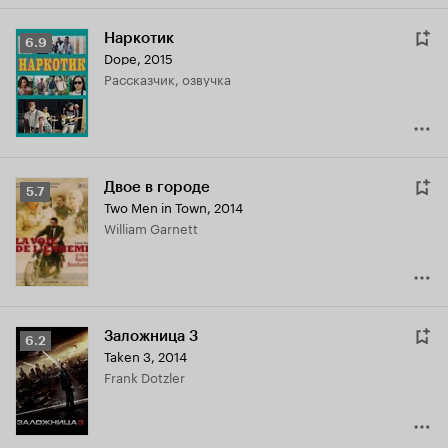
Наркотик
Рейтинг
6.9
Dope
,
2015
Кинопоиска
рассказчик, озвучка
6.9
Двое в городе
Рейтинг
5.7
Two Men in Town
,
2014
Кинопоиска
William Garnett
5.7
Заложница 3
Рейтинг
6.2
Taken 3
,
2014
Кинопоиска
Frank Dotzler
6.2