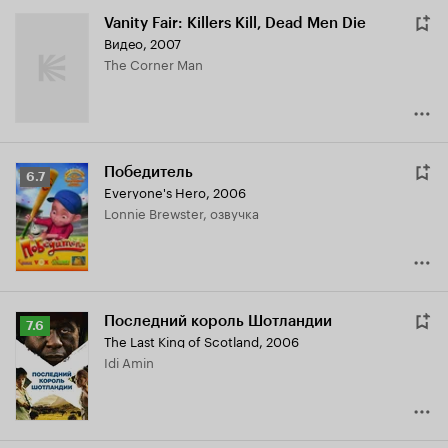
Vanity Fair: Killers Kill, Dead Men Die
Видео, 2007
The Corner Man
Победитель
Рейтинг
6.7
Everyone's Hero
,
2006
Кинопоиска
Lonnie Brewster, озвучка
6.7
Последний король Шотландии
Рейтинг
7.6
The Last King of Scotland
,
2006
Кинопоиска
Idi Amin
7.6