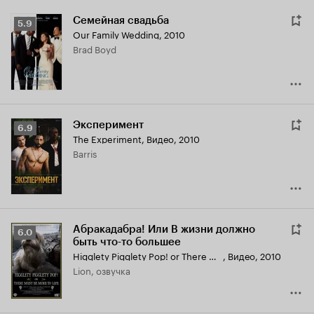
Семейная свадьба
Рейтинг
5.9
Our Family Wedding
,
2010
Кинопоиска
Brad Boyd
5.9
Эксперимент
Рейтинг
6.9
The Experiment
,
Видео, 2010
Кинопоиска
Barris
6.9
Абракадабра! Или В жизни должно
Рейтинг
6.0
быть что-то большее
Кинопоиска
Higglety Pigglety Pop! or There Must Be More to Life
,
Видео, 2010
6.0
Lion, озвучка