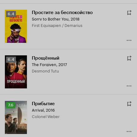
Простите за беспокойство
Рейтинг
6.4
Sorry to Bother You
,
2018
Кинопоиска
First Equisapien / Demarius
6.4
Прощённый
Рейтинг
6.4
The Forgiven
,
2017
Кинопоиска
Desmond Tutu
6.4
Прибытие
Рейтинг
7.6
Arrival
,
2016
Кинопоиска
Colonel Weber
7.6