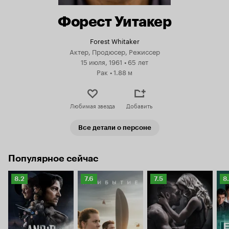
Форест Уитакер
Forest Whitaker
Актер, Продюсер, Режиссер
15 июля, 1961
•
65 лет
Рак
•
1.88 м
Любимая звезда
Добавить
Все детали о персоне
Популярное сейчас
Рейтинг
Рейтинг
Рейтинг
Р
8.2
7.6
7.5
8
Кинопоиска
Кинопоиска
Кинопоиска
К
8.2
7.6
7.5
8.