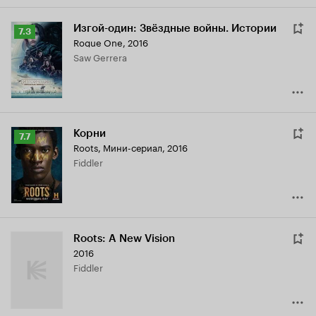
Изгой-один: Звёздные войны. Истории
Рейтинг
7.3
Rogue One
,
2016
Кинопоиска
Saw Gerrera
7.3
Корни
Рейтинг
7.7
Roots
,
Мини-сериал, 2016
Кинопоиска
Fiddler
7.7
Roots: A New Vision
2016
Fiddler