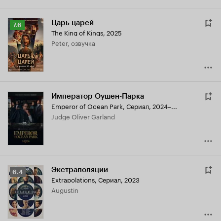
Царь царей
Рейтинг
7.6
The King of Kings
,
2025
Кинопоиска
Peter, озвучка
7.6
Император Оушен-Парка
Emperor of Ocean Park
,
Сериал, 2024–...
Judge Oliver Garland
Экстраполяции
Рейтинг
6.4
Extrapolations
,
Сериал, 2023
Кинопоиска
Augustin
6.4