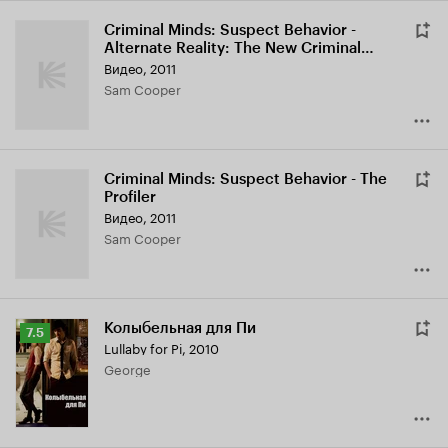
Criminal Minds: Suspect Behavior -
Alternate Reality: The New Criminal
Minds
Видео, 2011
Sam Cooper
Criminal Minds: Suspect Behavior - The
Profiler
Видео, 2011
Sam Cooper
Колыбельная для Пи
Рейтинг
7.5
Lullaby for Pi
,
2010
Кинопоиска
George
7.5