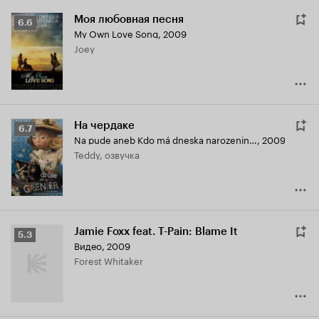
Моя любовная песня
Рейтинг
6.6
My Own Love Song
,
2009
Кинопоиска
Joey
6.6
На чердаке
Рейтинг
6.7
Na pude aneb Kdo má dneska narozeniny?
,
2009
Кинопоиска
Teddy, озвучка
6.7
Jamie Foxx feat. T-Pain: Blame It
Рейтинг
5.3
Видео, 2009
Кинопоиска
Forest Whitaker
5.3