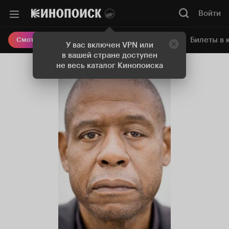
Войти
Онлайн-кинотеатр
Билеты в 
Смотреть кино
У вас включен VPN или
в вашей стране доступен
не весь каталог Кинопоиска