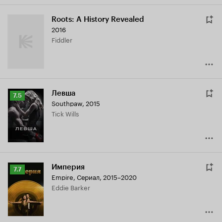
Roots: A History Revealed
2016
Fiddler
Левша
Рейтинг
7.5
Southpaw
,
2015
Кинопоиска
Tick Wills
7.5
Империя
Рейтинг
7.7
Empire
,
Сериал, 2015–2020
Кинопоиска
Eddie Barker
7.7