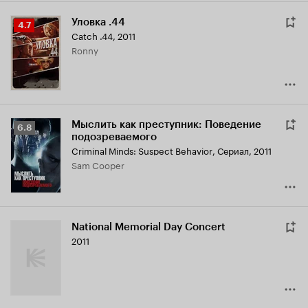
Уловка .44
Рейтинг
4.7
Catch .44
,
2011
Кинопоиска
Ronny
4.7
Мыслить как преступник: Поведение
Рейтинг
6.8
подозреваемого
Кинопоиска
Criminal Minds: Suspect Behavior
,
Сериал, 2011
6.8
Sam Cooper
National Memorial Day Concert
2011