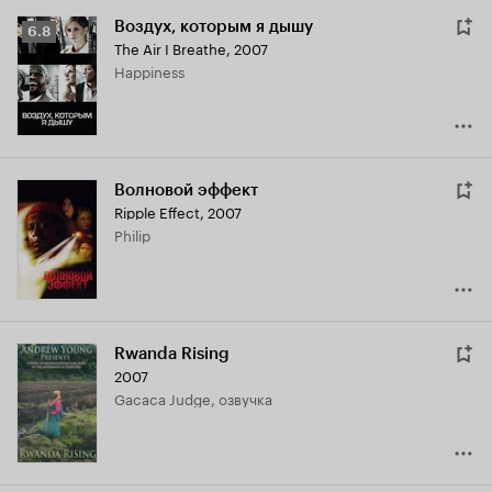
Воздух, которым я дышу
Рейтинг
6.8
The Air I Breathe
,
2007
Кинопоиска
Happiness
6.8
Волновой эффект
Ripple Effect
,
2007
Philip
Rwanda Rising
2007
Gacaca Judge, озвучка