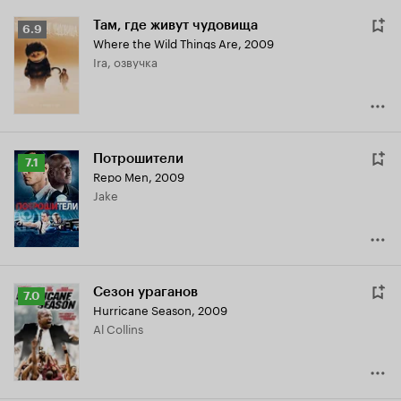
Там, где живут чудовища
Рейтинг
6.9
Where the Wild Things Are
,
2009
Кинопоиска
Ira, озвучка
6.9
Потрошители
Рейтинг
7.1
Repo Men
,
2009
Кинопоиска
Jake
7.1
Сезон ураганов
Рейтинг
7.0
Hurricane Season
,
2009
Кинопоиска
Al Collins
7.0