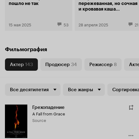
пошло не так
пережеванная, но сочная
и кровавая каша
из боевиков категории Б
15 мая 2025
53
28 апреля 2025
21
Фильмография
Актер
143
Продюсер
34
Режиссер
8
Акте
Все десятилетия
Все жанры
Сортировка
Грехопадение
A Fall from Grace
Source