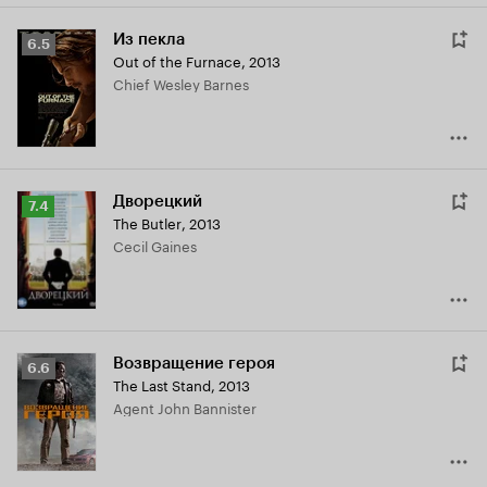
Из пекла
Рейтинг
6.5
Out of the Furnace
,
2013
Кинопоиска
Chief Wesley Barnes
6.5
Дворецкий
Рейтинг
7.4
The Butler
,
2013
Кинопоиска
Cecil Gaines
7.4
Возвращение героя
Рейтинг
6.6
The Last Stand
,
2013
Кинопоиска
Agent John Bannister
6.6