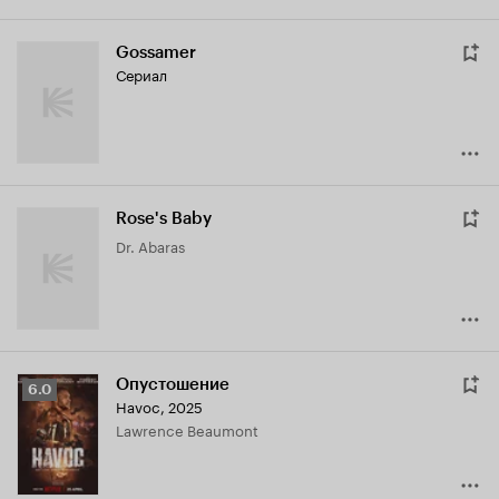
Gossamer
Сериал
Rose's Baby
Dr. Abaras
Опустошение
Рейтинг
6.0
Havoc
,
2025
Кинопоиска
Lawrence Beaumont
6.0