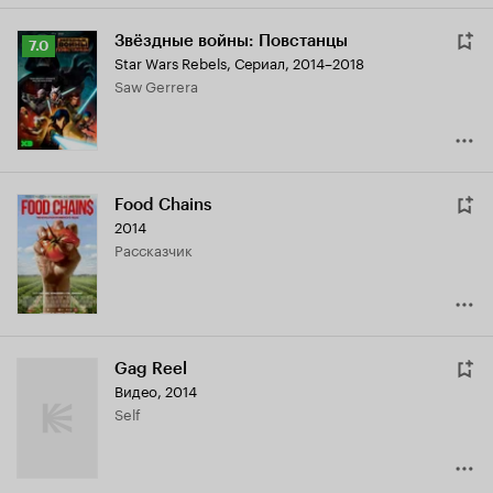
Звёздные войны: Повстанцы
Рейтинг
7.0
Star Wars Rebels
,
Сериал, 2014–2018
Кинопоиска
Saw Gerrera
7.0
Food Chains
2014
рассказчик
Gag Reel
Видео, 2014
Self