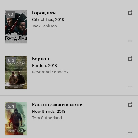
Город лжи
Рейтинг
6.1
City of Lies
,
2018
Кинопоиска
Jack Jackson
6.1
Бердэн
Рейтинг
6.3
Burden
,
2018
Кинопоиска
Reverend Kennedy
6.3
Как это заканчивается
Рейтинг
5.4
How It Ends
,
2018
Кинопоиска
Tom Sutherland
5.4