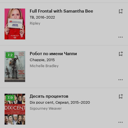
Full Frontal with Samantha Bee
ТВ, 2016–2022
Ripley
Робот по имени Чаппи
Рейтинг
7.2
Chappie
,
2015
Кинопоиска
Michelle Bradley
7.2
Десять процентов
Рейтинг
7.9
Dix pour cent
,
Сериал, 2015–2020
Кинопоиска
Sigourney Weaver
7.9