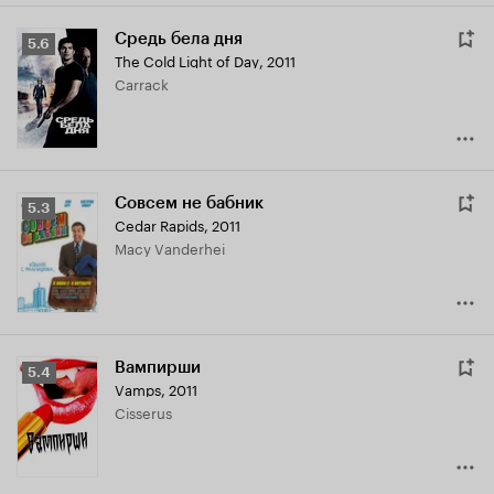
Средь бела дня
Рейтинг
5.6
The Cold Light of Day
,
2011
Кинопоиска
Carrack
5.6
Совсем не бабник
Рейтинг
5.3
Cedar Rapids
,
2011
Кинопоиска
Macy Vanderhei
5.3
Вампирши
Рейтинг
5.4
Vamps
,
2011
Кинопоиска
Cisserus
5.4