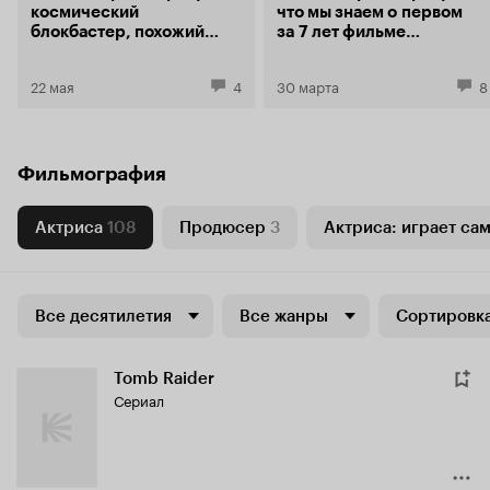
космический
что мы знаем о первом
блокбастер, похожий
за 7 лет фильме
на расширенный эпизод
по «Звездным войнам»
сериала
22 мая
4
30 марта
8
Фильмография
Актриса
108
Продюсер
3
Актриса: играет сам
Все десятилетия
Все жанры
Сортировка
Tomb Raider
Сериал