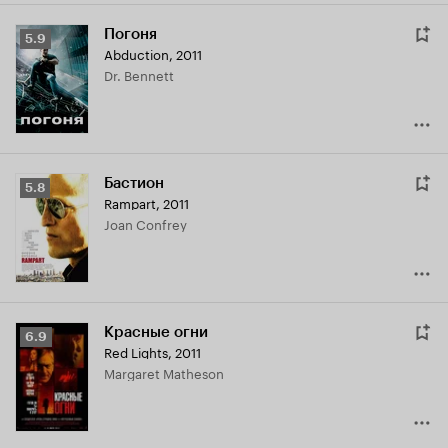
Погоня
Рейтинг
5.9
Abduction
,
2011
Кинопоиска
Dr. Bennett
5.9
Бастион
Рейтинг
5.8
Rampart
,
2011
Кинопоиска
Joan Confrey
5.8
Красные огни
Рейтинг
6.9
Red Lights
,
2011
Кинопоиска
Margaret Matheson
6.9