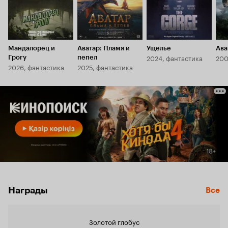
Мандалорец и
Аватар: Пламя и
Ущелье
Ава
2024, фантастика
200
Грогу
пепел
2026, фантастика
2025, фантастика
Награды
Все
Золотой глобус