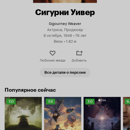
Сигурни Уивер
Sigourney Weaver
Актриса, Продюсер
8 октября, 1949
•
76 лет
Весы
•
1.82 м
Любимая звезда
Добавить
Все детали о персоне
Популярное сейчас
Рейтинг
Рейтинг
Рейтинг
Р
7.0
7.6
7.0
8
Кинопоиска
Кинопоиска
Кинопоиска
К
7.0
7.6
7.0
8.