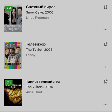
Снежный пирог
Рейтинг
7.4
Snow Cake
,
2006
Кинопоиска
Linda Freeman
7.4
Телевизор
Рейтинг
6.3
The TV Set
,
2006
Кинопоиска
Lenny
6.3
Таинственный лес
Рейтинг
7.1
The Village
,
2004
Кинопоиска
Alice Hunt
7.1