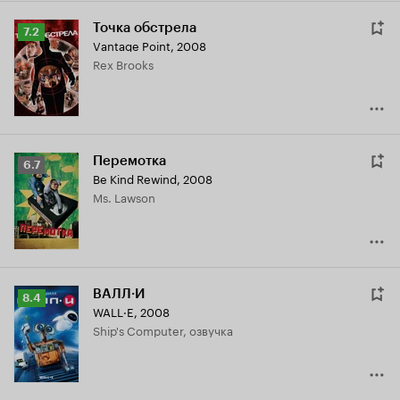
Точка обстрела
Рейтинг
7.2
Vantage Point
,
2008
Кинопоиска
Rex Brooks
7.2
Перемотка
Рейтинг
6.7
Be Kind Rewind
,
2008
Кинопоиска
Ms. Lawson
6.7
ВАЛЛ·И
Рейтинг
8.4
WALL·E
,
2008
Кинопоиска
Ship's Computer, озвучка
8.4