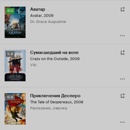
Аватар
Рейтинг
8.0
Avatar
,
2009
Кинопоиска
Dr. Grace Augustine
8.0
Сумасшедший на воле
Рейтинг
5.8
Crazy on the Outside
,
2009
Кинопоиска
Viki
5.8
Приключения Десперо
Рейтинг
6.6
The Tale of Despereaux
,
2008
Кинопоиска
рассказчик, озвучка
6.6