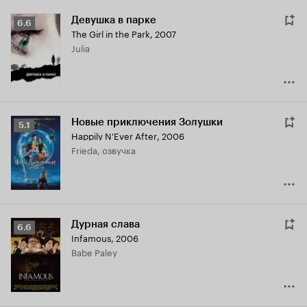
Девушка в парке
Рейтинг
6.6
The Girl in the Park
,
2007
Кинопоиска
Julia
6.6
Новые приключения Золушки
Рейтинг
5.1
Happily N'Ever After
,
2006
Кинопоиска
Frieda, озвучка
5.1
Дурная слава
Рейтинг
6.6
Infamous
,
2006
Кинопоиска
Babe Paley
6.6