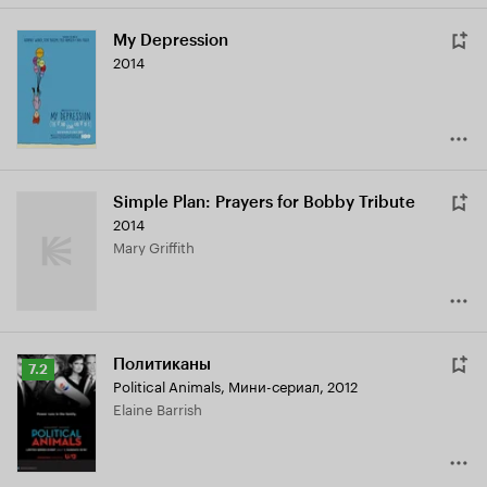
My Depression
2014
Simple Plan: Prayers for Bobby Tribute
2014
Mary Griffith
Политиканы
Рейтинг
7.2
Political Animals
,
Мини-сериал, 2012
Кинопоиска
Elaine Barrish
7.2