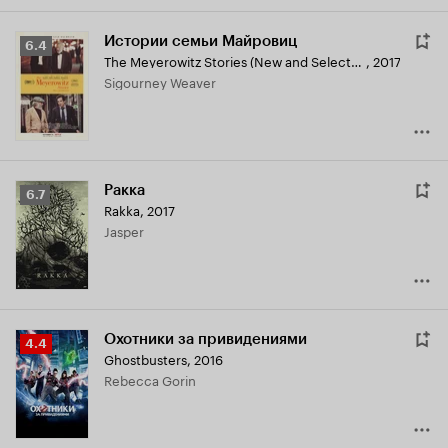
Истории семьи Майровиц
Рейтинг
6.4
The Meyerowitz Stories (New and Selected)
,
2017
Кинопоиска
Sigourney Weaver
6.4
Ракка
Рейтинг
6.7
Rakka
,
2017
Кинопоиска
Jasper
6.7
Охотники за привидениями
Рейтинг
4.4
Ghostbusters
,
2016
Кинопоиска
Rebecca Gorin
4.4