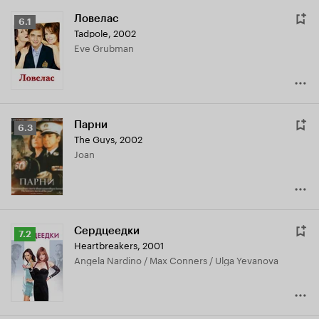
Ловелас
Рейтинг
6.1
Tadpole
,
2002
Кинопоиска
Eve Grubman
6.1
Парни
Рейтинг
6.3
The Guys
,
2002
Кинопоиска
Joan
6.3
Сердцеедки
Рейтинг
7.2
Heartbreakers
,
2001
Кинопоиска
Angela Nardino / Max Conners / Ulga Yevanova
7.2