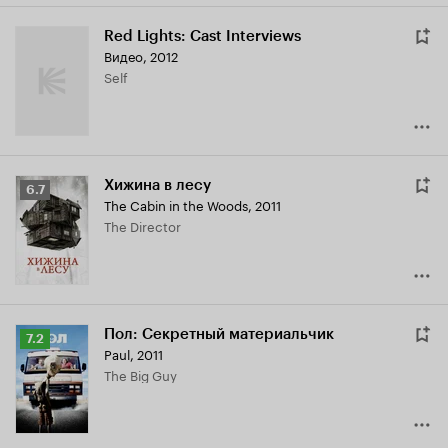
Red Lights: Cast Interviews
Видео, 2012
Self
Хижина в лесу
Рейтинг
6.7
The Cabin in the Woods
,
2011
Кинопоиска
The Director
6.7
Пол: Секретный материальчик
Рейтинг
7.2
Paul
,
2011
Кинопоиска
The Big Guy
7.2