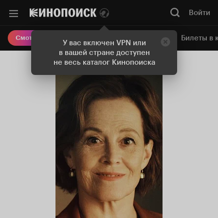
Войти
Онлайн-кинотеатр
Билеты в 
Смотреть кино
У вас включен VPN или
в вашей стране доступен
не весь каталог Кинопоиска