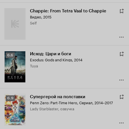
Chappie: From Tetra Vaal to Chappie
Видео, 2015
Self
Исход: Цари и боги
Рейтинг
6.6
Exodus: Gods and Kings
,
2014
Кинопоиска
Tuya
6.6
Супергерой на полставки
Рейтинг
6.9
Penn Zero: Part-Time Hero
,
Сериал, 2014–2017
Кинопоиска
Lady Starblaster, озвучка
6.9