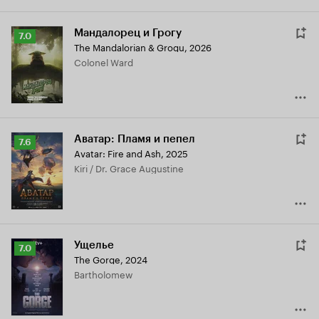
Мандалорец и Грогу
Рейтинг
7.0
The Mandalorian & Grogu
,
2026
Кинопоиска
Colonel Ward
7.0
Аватар: Пламя и пепел
Рейтинг
7.6
Avatar: Fire and Ash
,
2025
Кинопоиска
Kiri / Dr. Grace Augustine
7.6
Ущелье
Рейтинг
7.0
The Gorge
,
2024
Кинопоиска
Bartholomew
7.0