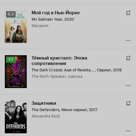
Мой год в Нью-Йорке
Рейтинг
6.5
My Salinger Year
,
2020
Кинопоиска
Margaret
6.5
Тёмный кристалл: Эпоха
Рейтинг
7.7
сопротивления
Кинопоиска
The Dark Crystal: Age of Resistance
,
Сериал, 2019
7.7
The Myth-Speaker, озвучка
Защитники
Рейтинг
6.6
The Defenders
,
Мини-сериал, 2017
Кинопоиска
Alexandra Reid
6.6