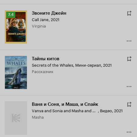
Звоните Джейн
Рейтинг
7.4
Call Jane
,
2021
Кинопоиска
Virginia
7.4
Тайны китов
Secrets of the Whales
,
Мини-сериал, 2021
рассказчик
Ваня и Соня, и Маша, и Спайк
Vanya and Sonia and Masha and Spike
,
Видео, 2021
Masha