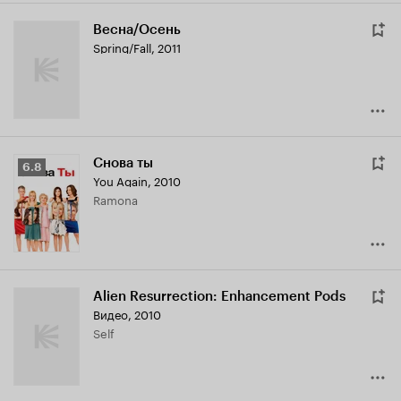
Весна/Осень
Spring/Fall
,
2011
Снова ты
Рейтинг
6.8
You Again
,
2010
Кинопоиска
Ramona
6.8
Alien Resurrection: Enhancement Pods
Видео, 2010
Self