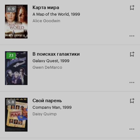
Карта мира
Рейтинг
6.9
A Map of the World
,
1999
Кинопоиска
Alice Goodwin
6.9
В поисках галактики
Рейтинг
7.1
Galaxy Quest
,
1999
Кинопоиска
Gwen DeMarco
7.1
Свой парень
Рейтинг
5.8
Company Man
,
1999
Кинопоиска
Daisy Quimp
5.8