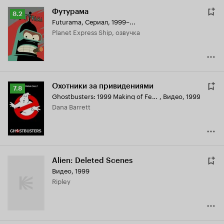
Футурама
Рейтинг
8.2
Futurama
,
Сериал, 1999–...
Кинопоиска
Planet Express Ship, озвучка
8.2
Охотники за привидениями
Рейтинг
7.8
Ghostbusters: 1999 Making of Featurette
,
Видео, 1999
Кинопоиска
Dana Barrett
7.8
Alien: Deleted Scenes
Видео, 1999
Ripley