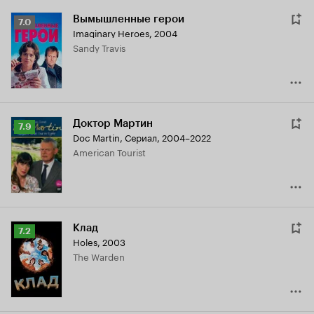
Вымышленные герои
Рейтинг
7.0
Imaginary Heroes
,
2004
Кинопоиска
Sandy Travis
7.0
Доктор Мартин
Рейтинг
7.9
Doc Martin
,
Сериал, 2004–2022
Кинопоиска
American Tourist
7.9
Клад
Рейтинг
7.2
Holes
,
2003
Кинопоиска
The Warden
7.2