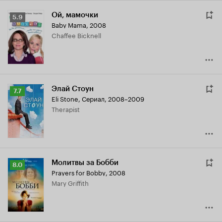
Ой, мамочки
Рейтинг
5.9
Baby Mama
,
2008
Кинопоиска
Chaffee Bicknell
5.9
Элай Стоун
Рейтинг
7.7
Eli Stone
,
Сериал, 2008–2009
Кинопоиска
Therapist
7.7
Молитвы за Бобби
Рейтинг
8.0
Prayers for Bobby
,
2008
Кинопоиска
Mary Griffith
8.0