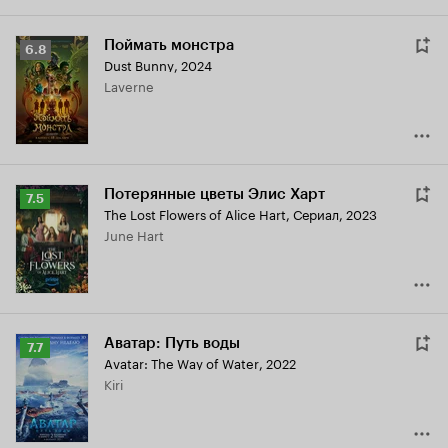
Поймать монстра
Рейтинг
6.8
Dust Bunny
,
2024
Кинопоиска
Laverne
6.8
Потерянные цветы Элис Харт
Рейтинг
7.5
The Lost Flowers of Alice Hart
,
Сериал, 2023
Кинопоиска
June Hart
7.5
Аватар: Путь воды
Рейтинг
7.7
Avatar: The Way of Water
,
2022
Кинопоиска
Kiri
7.7