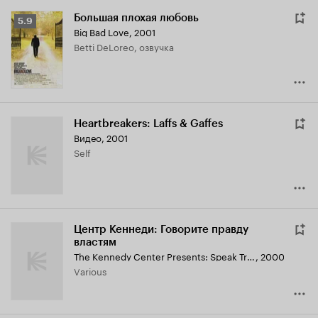
Большая плохая любовь
Рейтинг
5.9
Big Bad Love
,
2001
Кинопоиска
Betti DeLoreo, озвучка
5.9
Heartbreakers: Laffs & Gaffes
Видео, 2001
Self
Центр Кеннеди: Говорите правду
властям
The Kennedy Center Presents: Speak Truth to Power
,
2000
Various