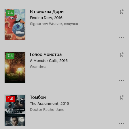
В поисках Дори
Рейтинг
7.4
Finding Dory
,
2016
Кинопоиска
Sigourney Weaver, озвучка
7.4
Голос монстра
Рейтинг
7.4
A Monster Calls
,
2016
Кинопоиска
Grandma
7.4
Томбой
Рейтинг
4.9
The Assignment
,
2016
Кинопоиска
Doctor Rachel Jane
4.9