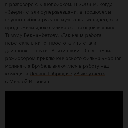
в разговоре с Кинопоиском. В 2008-м, когда
«Звери» стали суперзвездами, а продюсеры
группы набили руку на музыкальных видео, они
предложили идею фильма о летающей машине
Тимуру Бекмамбетову. «Так наша работа
перетекла в кино, просто клипы стали
длиннее», — шутит Войтинский. Он выступил
режиссером приключенческого фильма
«Черная
молния»
, а Врубель включился в работу над
комедией
Левана Габриадзе
«Выкрутасы»
с
Миллой Йовович
.