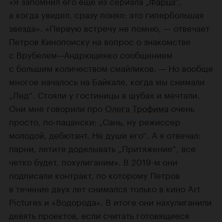
«Я запомнил его еще из сериала
„Фарца“
,
а когда увидел, сразу понял: это гипербольшая
звезда». «Первую встречу не помню, — отвечает
Петров Кинопоиску на вопрос о знакомстве
с Врубелем—Андрющенко сообщением
с большим количеством смайликов. — Но вообще
многое началось на Байкале, когда мы снимали
„Лед“. Стояли у гостиницы в шубах и мечтали.
Они мне говорили про
Олега Трофима
очень
просто, по-пацански: „Сань, ну режиссер
молодой, дебютант. Не души его“. А я отвечал:
парни, летите доделывать „Притяжение“, все
четко будет, похулиганим». В 2019-м они
подписали контракт, по которому Петров
в течение двух лет снимался только в кино Art
Pictures и «Водорода». В итоге они нахулиганили
девять проектов, если считать готовящиеся