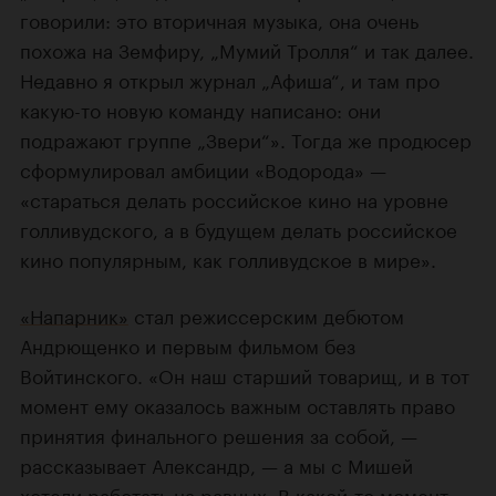
говорили: это вторичная музыка, она очень
похожа на Земфиру, „Мумий Тролля“ и так далее.
Недавно я открыл журнал „Афиша“, и там про
какую-то новую команду написано: они
подражают группе „Звери“». Тогда же продюсер
сформулировал амбиции «Водорода» —
«стараться делать российское кино на уровне
голливудского, а в будущем делать российское
кино популярным, как голливудское в мире».
«Напарник»
стал режиссерским дебютом
Андрющенко и первым фильмом без
Войтинского. «Он наш старший товарищ, и в тот
момент ему оказалось важным оставлять право
принятия финального решения за собой, —
рассказывает Александр, — а мы с Мишей
хотели работать на равных. В какой-то момент