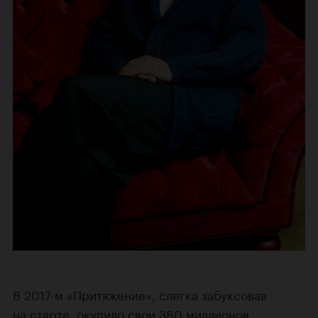
В 2017-м «Притяжение», слегка забуксовав
на старте, окупило свои 380 миллионов