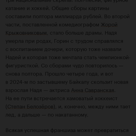
катание и хоккей. Общие сборы картины
составили полтора миллиарда рублей. Во второй
части, поставленной комедиографом
Жорой
Крыжовниковым
, стало больше драмы. Надя
умерла при родах, Горин с трудом справлялся
с воспитанием дочери, которую тоже назвали
Надей и которая тоже мечтала стать чемпионкой-
фигуристкой. Со сборами чудо повторилось —
снова полтора. Прошло четыре года, и вот
в 2024-м по застывшему Байкалу скользит новая
взрослая Надя — актриса
Анна Савранская
.
На ее пути встречается хамоватый хоккеист
(
Степан Белозёров
), и, конечно, между ними тает
лед, а дальше — по накатанному.
Всякая успешная франшиза может превратиться