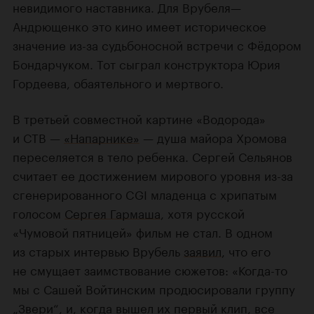
невидимого наставника. Для Врубеля—
Андрющенко это кино имеет историческое
значение из-за судьбоносной встречи с Фёдором
Бондарчуком. Тот сыграл конструктора Юрия
Гордеева, обаятельного и мертвого.
В третьей совместной картине «Водорода»
и СТВ —
«Напарнике»
— душа майора Хромова
переселяется в тело ребенка. Сергей Сельянов
считает ее достижением мирового уровня из-за
сгенерированного CGI младенца с хрипатым
голосом
Сергея Гармаша
, хотя русской
«Чумовой пятницей» фильм не стал. В одном
из старых интервью Врубель
заявил
, что его
не смущает заимствование сюжетов: «Когда-то
мы с Сашей Войтинским продюсировали группу
„Звери“, и, когда вышел их первый клип, все