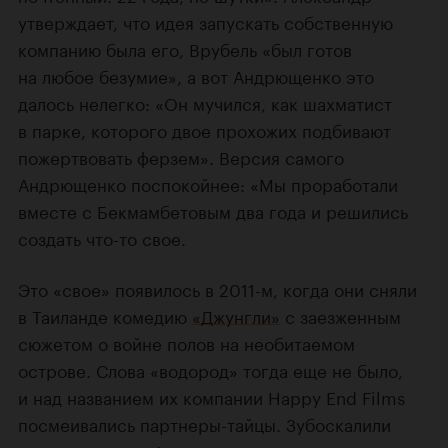
утверждает, что идея запускать собственную
компанию была его, Врубель «был готов
на любое безумие», а вот Андрющенко это
далось нелегко: «Он мучился, как шахматист
в парке, которого двое прохожих подбивают
пожертвовать ферзем». Версия самого
Андрющенко поспокойнее: «Мы проработали
вместе с Бекмамбетовым два года и решились
создать что-то свое.
Это «свое» появилось в 2011-м, когда они сняли
в Таиланде комедию
«Джунгли»
с заезженным
сюжетом о войне полов на необитаемом
острове. Слова «водород» тогда еще не было,
и над названием их компании Happy End Films
посмеивались партнеры-тайцы. Зубоскалили