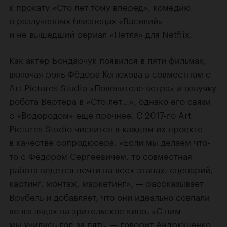
к прокату «Сто лет тому вперед», комедию
о разлученных близнецах «Василий»
и не вышедший сериал «Петля» для Netflix.
Как актер Бондарчук появился в пяти фильмах,
включая роль Фёдора Конюхова в совместном с
Art Pictures Studio «Повелителе ветра» и озвучку
робота Вертера в «Сто лет...», однако его связи
с «Водородом» еще прочнее. С 2017-го Art
Pictures Studio числится в каждом их проекте
в качестве сопродюсера. «Если мы делаем что-
то с Фёдором Сергеевичем, то совместная
работа ведется почти на всех этапах: сценарий,
кастинг, монтаж, маркетинг», — рассказывает
Врубель и добавляет, что они идеально совпали
во взглядах на зрительское кино. «С ним
мы учились год за пять, — говорит Андрющенко.