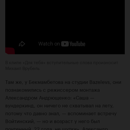
В клипе «Для тебя» вступительные слова произносит
Михаил Врубель
Там же, у Бекмамбетова на студии Bazelevs, они
познакомились с режиссером монтажа
Александром Андрющенко: «Саша —
вундеркинд, он ничего не схватывал на лету,
потому что давно знал, — вспоминает встречу
Войтинский, — но и возраст у него был
почтенный. 22 года, не шутки». Александр