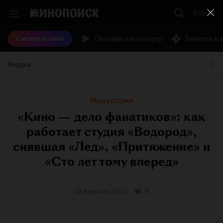
Войти
Онлайн-кинотеатр
Билеты в 
Смотреть кино
Медиа
Индустрия
«Кино — дело фанатиков»: как
работает студия «Водород»,
снявшая «Лед», «Притяжение» и
«Сто лет тому вперед»
22 февраля 2024
6