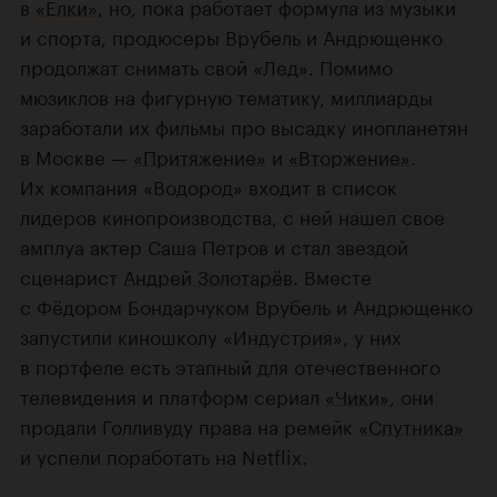
в
«Елки»
, но, пока работает формула из музыки
и спорта, продюсеры Врубель и Андрющенко
продолжат снимать свой «Лед». Помимо
мюзиклов на фигурную тематику, миллиарды
заработали их фильмы про высадку инопланетян
в Москве —
«Притяжение»
и
«Вторжение»
.
Их компания «Водород» входит в список
лидеров кинопроизводства, с ней нашел свое
амплуа актер Саша Петров и стал звездой
сценарист
Андрей Золотарёв
. Вместе
с Фёдором Бондарчуком Врубель и Андрющенко
запустили киношколу «Индустрия», у них
в портфеле есть этапный для отечественного
телевидения и платформ сериал
«Чики»
, они
продали Голливуду права на ремейк
«Спутника»
и успели поработать на Netflix.