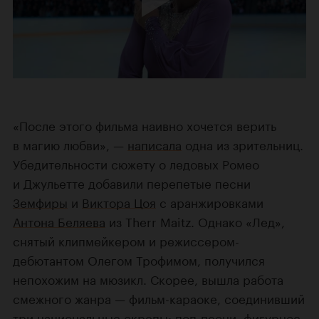
«После этого фильма наивно хочется верить
в магию любви», —
написала
одна из зрительниц.
Убедительности сюжету о ледовых Ромео
и Джульетте добавили перепетые песни
Земфиры
и
Виктора Цоя
с аранжировками
Антона Беляева
из Therr Maitz. Однако «Лед»,
снятый клипмейкером и режиссером-
дебютантом Олегом Трофимом, получился
непохожим на мюзикл. Скорее, вышла работа
смежного жанра — фильм-караоке, соединивший
три национальные скрепы: поп-песни, фигурное