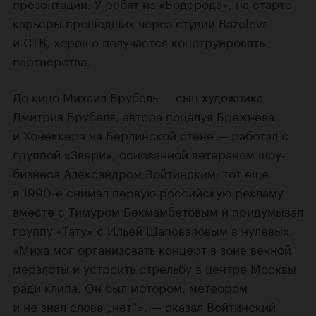
презентации. У ребят из «Водорода», на старте
карьеры прошедших через студии Bazelevs
и СТВ, хорошо получается конструировать
партнерства.
До кино Михаил Врубель — сын художника
Дмитрия Врубеля, автора поцелуя Брежнева
и Хонеккера на Берлинской стене — работал с
группой «Звери», основанной ветераном шоу-
бизнеса
Александром Войтинским
; тот еще
в 1990-е снимал первую российскую рекламу
вместе с
Тимуром Бекмамбетовым
и придумывал
группу
«Тату»
с
Ильей Шаповаловым
в нулевых.
«Миха мог организовать концерт в зоне вечной
мерзлоты и устроить стрельбу в центре Москвы
ради клипа. Он был мотором, метеором
и не знал слова „нет“», — сказал Войтинский