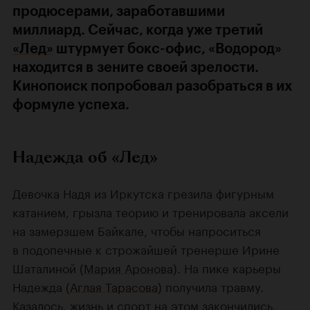
продюсерами, заработавшими
миллиард. Сейчас, когда уже третий
«Лед»
штурмует бокс-офис, «Водород»
находится в зените своей зрелости.
Кинопоиск попробовал разобраться в их
формуле успеха.
Надежда об «Лед»
Девочка Надя из Иркутска грезила фигурным
катанием, грызла теорию и тренировала аксели
на замерзшем Байкале, чтобы напроситься
в подопечные к строжайшей тренерше Ирине
Шаталиной (
Мария Аронова
). На пике карьеры
Надежда (
Аглая Тарасова
) получила травму.
Казалось, жизнь и спорт на этом закончились,