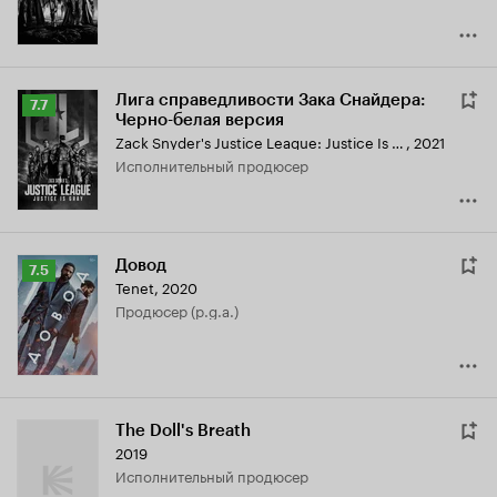
Лига справедливости Зака Снайдера:
Рейтинг
7.7
Черно-белая версия
Кинопоиска
Zack Snyder's Justice League: Justice Is Gray
,
2021
7.7
исполнительный продюсер
Довод
Рейтинг
7.5
Tenet
,
2020
Кинопоиска
продюсер (p.g.a.)
7.5
The Doll's Breath
2019
исполнительный продюсер