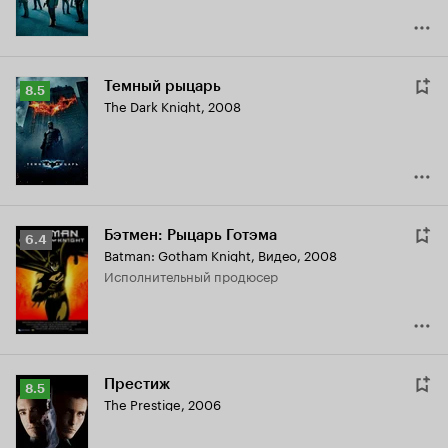
Темный рыцарь
Рейтинг
8.5
The Dark Knight
,
2008
Кинопоиска
8.5
Бэтмен: Рыцарь Готэма
Рейтинг
6.4
Batman: Gotham Knight
,
Видео, 2008
Кинопоиска
исполнительный продюсер
6.4
Престиж
Рейтинг
8.5
The Prestige
,
2006
Кинопоиска
8.5