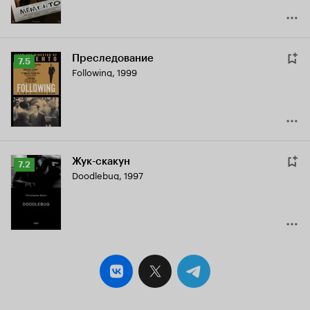
Преследование
Рейтинг
7.5
Following
,
1999
Кинопоиска
7.5
Жук-скакун
Рейтинг
7.2
Doodlebug
,
1997
Кинопоиска
7.2