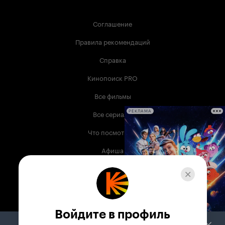
Соглашение
Правила рекомендаций
Справка
Кинопоиск PRO
Все фильмы
Все сериалы
РЕКЛАМА
Что посмотреть
Афиша
Музыка
Телепрограмма
Книги
Войдите в профиль
Служба поддержки