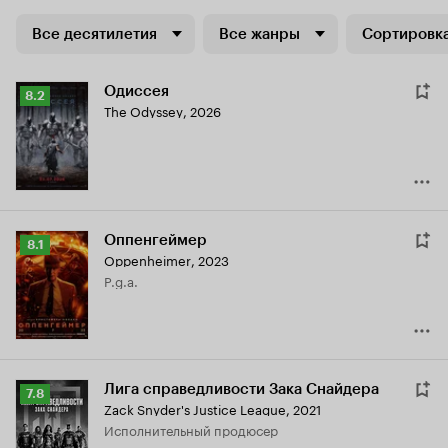
Все десятилетия
Все жанры
Сортировка
Одиссея
Рейтинг
8.2
The Odyssey
,
2026
Кинопоиска
8.2
Оппенгеймер
Рейтинг
8.1
Oppenheimer
,
2023
Кинопоиска
p.g.a.
8.1
Лига справедливости Зака Снайдера
Рейтинг
7.8
Zack Snyder's Justice League
,
2021
Кинопоиска
исполнительный продюсер
7.8