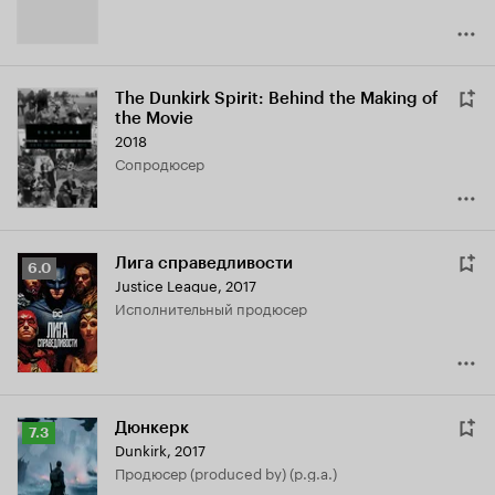
The Dunkirk Spirit: Behind the Making of
the Movie
2018
сопродюсер
Лига справедливости
Рейтинг
6.0
Justice League
,
2017
Кинопоиска
исполнительный продюсер
6.0
Дюнкерк
Рейтинг
7.3
Dunkirk
,
2017
Кинопоиска
продюсер (produced by) (p.g.a.)
7.3