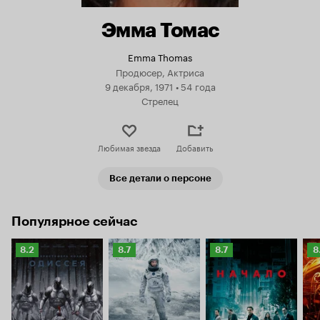
Эмма Томас
Emma Thomas
Продюсер, Актриса
9 декабря, 1971
•
54 года
Стрелец
Любимая звезда
Добавить
Все детали о персоне
Популярное сейчас
Рейтинг
Рейтинг
Рейтинг
Р
8.2
8.7
8.7
8
Кинопоиска
Кинопоиска
Кинопоиска
К
8.2
8.7
8.7
8.