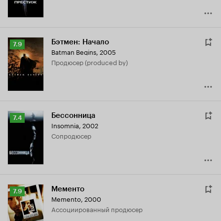
Бэтмен: Начало
Рейтинг
7.9
Batman Begins
,
2005
Кинопоиска
продюсер (produced by)
7.9
Бессонница
Рейтинг
7.4
Insomnia
,
2002
Кинопоиска
сопродюсер
7.4
Мементо
Рейтинг
7.9
Memento
,
2000
Кинопоиска
ассоциированный продюсер
7.9