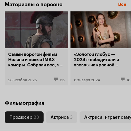
Материалы о персоне
Все
Самый дорогой фильм
«Золотой глобус —
Нолана и новые IMAX-
2024»: победители и
камеры. Собрали все, что
звезды на красной
известно об «Одиссее»
дорожке
28 ноября 2025
36
8 января 2024
18
Фильмография
Продюсер
23
Актриса
3
Актриса: играет саму