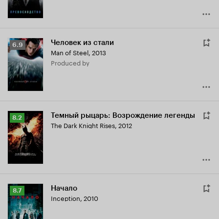
Человек из стали
Рейтинг
6.9
Man of Steel
,
2013
Кинопоиска
produced by
6.9
Темный рыцарь: Возрождение легенды
Рейтинг
8.2
The Dark Knight Rises
,
2012
Кинопоиска
8.2
Начало
Рейтинг
8.7
Inception
,
2010
Кинопоиска
8.7