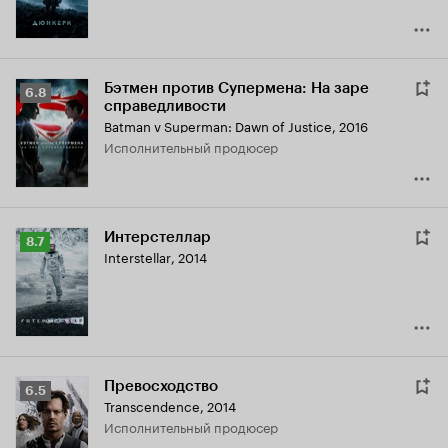
Бэтмен против Супермена: На заре
Рейтинг
6.8
справедливости
Кинопоиска
Batman v Superman: Dawn of Justice
,
2016
6.8
исполнительный продюсер
Интерстеллар
Рейтинг
8.7
Interstellar
,
2014
Кинопоиска
8.7
Превосходство
Рейтинг
6.5
Transcendence
,
2014
Кинопоиска
исполнительный продюсер
6.5