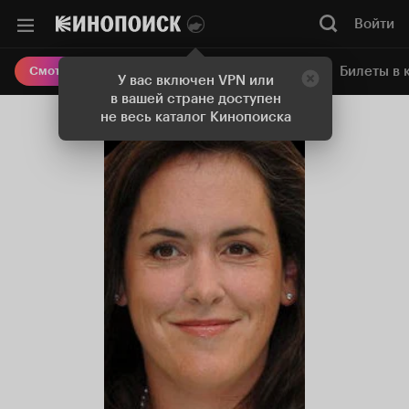
Войти
Онлайн-кинотеатр
Билеты в 
Смотреть кино
У вас включен VPN или
в вашей стране доступен
не весь каталог Кинопоиска