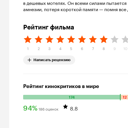
в дешевых мотелях. Он всеми силами пытается
амнезии, потеря короткой памяти — помня все д
Рейтинг фильма
1
2
3
4
5
6
7
8
9
10
Написать рецензию
Рейтинг кинокритиков в мире
174
12
Количество
положительных
8.8
94%
186 оценок
оценок:
Рейтинг
174.
Количество
Кинопоиска