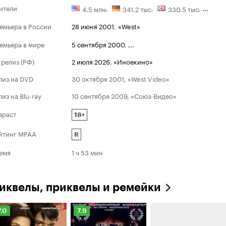
ители
,
,
,
...
4.5 млн
341.2 тыс
330.5 тыс
емьера в России
28 июня 2001
,
«West»
Оскар
емьера в мире
5 сентября 2000
,
...
Н
2002
-релиз (РФ)
2 июля 2026
,
«Иноекино»
Лу
Лу
лиз на DVD
30 октября 2001, «West Video»
лиз на Blu-ray
10 сентября 2009, «Союз-Видео»
зраст
18+
йтинг MPAA
R
емя
1 ч 53 мин
иквелы, приквелы и ремейки
ейтинг
Рейтинг
7.0
7.9
инопоиска
Кинопоиска