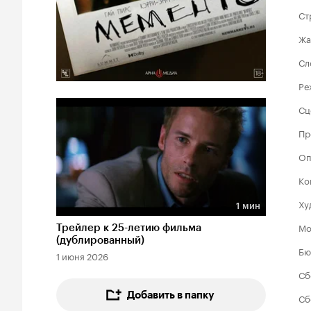
Ст
Жа
Сл
Ре
Сц
Пр
Оп
Ко
Ху
1 мин
Длительность 1 мин
Мо
Трейлер к 25-летию фильма
(дублированный)
Бю
1 июня 2026
Сб
Добавить в папку
Сб