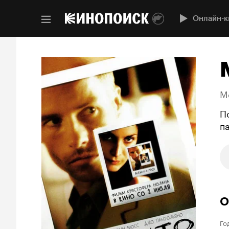
Онлайн-к
M
П
п
О
Го