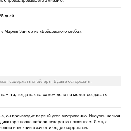
5 дней.
и у Марлы Зингер из «
Бойцовского клуба
».
ожет содержать спойлеры. Будьте осторожны.
 памяти, тогда как на самом деле не может создавать
на, он производит первый укол внутривенно. Инсулин нельзя
ндикаторе после набора лекарства показывает 5 мл, а
ующие инъекции в живот и бедро корректны.