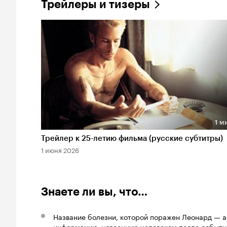
Трейлеры и тизеры
1 м
Длительность 1 мин
Трейлер к 25-летию фильма (русские субтитры)
1 июня 2026
Знаете ли вы, что…
Название болезни, которой поражен Леонард — а
информацию, усвоенную человеком после событи