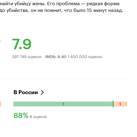
 найти убийцу жены. Его проблема — редкая форма
о убийства, он не помнит, что было 15 минут назад.
7.9
Рейтинг
397 749 оценок
1 400 000 оценок
IMDb
:
8.40
Кинопоиска
7.9
В России
7
1
Количество
положительных
88%
8 оценок
оценок:
Рейтинг
7.
Количество
Кинопоиска