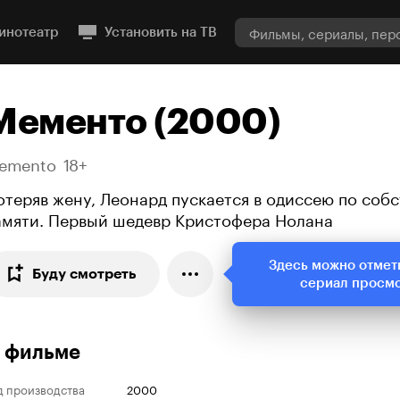
инотеатр
Установить на ТВ
Мементо (2000)
emento
18+
отеряв жену, Леонард пускается в одиссею по соб
амяти. Первый шедевр Кристофера Нолана
Здесь можно отмет
Буду смотреть
сериал просм
 фильме
д производства
2000