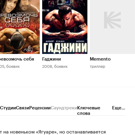
.0
7.9
евозмочь себя
Гаджини
Memento
05, боевик
2008, боевик
триллер
Студии
Связи
Рецензии
Саундтреки
Ключевые
Еще...
слова
т на новеньком «Ягуаре», но останавливается