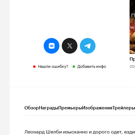
7
Пр
Нашли ошибку?
Добавить инфо
20
Обзор
Награды
Премьеры
Изображения
Трейлеры
Леонард Шелби изысканно и дорого одет, езди