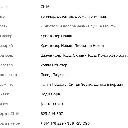
рана
США
нр
триллер
,
детектив
,
драма
,
криминал
оган
«Некоторые воспоминания лучше забыть»
жиссер
Кристофер Нолан
енарий
Кристофер Нолан
,
Джонатан Нолан
одюсер
Дженнифер Тодд
,
Сюзанн Тодд
,
Кристофер Болл
ератор
Уолли Пфистер
мпозитор
Дэвид Джульян
дожник
Патти Подеста
,
Синди Эванс
,
Даниэль Берман
нтаж
Доди Дорн
джет
$9 000 000
оры в США
$25 544 867
оры в мире
+ $14 178 229 = $39 723 096