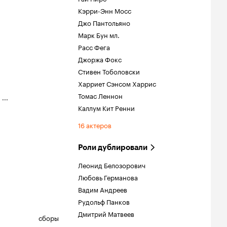
Кэрри-Энн Мосс
Джо Пантольяно
Марк Бун мл.
Расс Фега
Джоржа Фокс
Стивен Тоболовски
Харриет Сэнсом Харрис
Томас Леннон
,
...
Каллум Кит Ренни
16 актеров
Роли дублировали
Леонид Белозорович
Любовь Германова
Вадим Андреев
Рудольф Панков
Дмитрий Матвеев
сборы