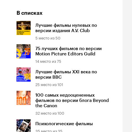
В списках
Лучшие фильмы нулевых по
версии издания A.V. Club
5
место из
50
75 лучших фильмов по версии
Motion Picture Editors Guild
14
место из
75
Лучшие фильмы XXI века по
версии BBC
25
место из
101
100 самых недооцененных
фильмов по версии блога Beyond
the Canon
32
место из
100
Психологические фильмы
35
место из
35