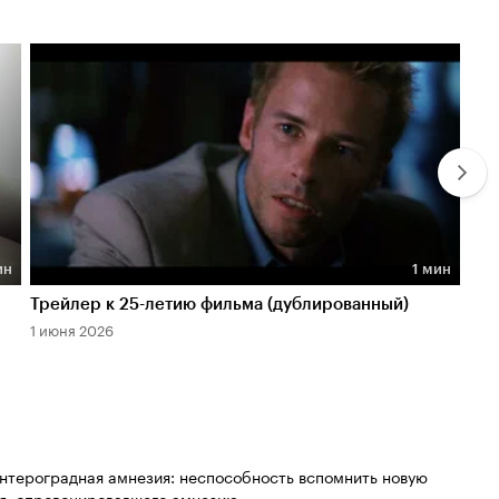
ин
1 мин
Длительность 1 мин
Дл
Трейлер к 25-летию фильма (дублированный)
Тре
1 июня 2026
1 и
нтероградная амнезия: неспособность вспомнить новую
я, спровоцировавшего амнезию.