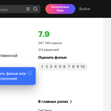
Попробовать
Войти
Плюс
7.9
Рейтинг
397 749 оценок
314 рецензий
Кинопоиска
ственной
Оценить фильм
7.9
1
2
3
4
5
6
7
8
9
10
ить фильм или
отренным
В главных ролях
Гай Пирс