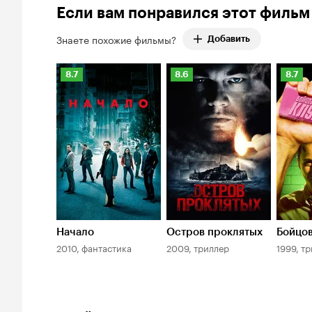
отрицательных
94%
Если вам понравился этот фильм
оценок:
12.
Знаете похожие фильмы?
Добавить
Рейтинг
Рейтинг
Рейти
8.7
8.6
8.7
Кинопоиска
Кинопоиска
Киноп
8.7
8.6
8.7
Начало
Остров проклятых
Бойцов
2010, фантастика
2009, триллер
1999, т