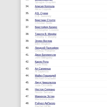
Sprague Grayden
34.
Алисия Коппола
Alicia Coppola
35.
Д.Б. Суини
D.B. Sweeney
36.
Кристиан Столте
Christian Stolte
37.
Кристофер Казинс
Christopher Cousins
38.
Тимоти В. Мерфи
Timothy V. Murphy
39.
Эллен Воглом
Ellen Woglom
40.
Линдсей Палсифер
Lindsay Pulsipher
41.
Джон Биллингсли
John Billingsley
42.
Карло Рота
Carlo Rota
43.
Ал Сапиенца
Al Sapienza
44.
Майкл Грациадей
Michael Graziadei
45.
Джуд Чикколелла
Jude Ciccolella
46.
Нестор Серрано
Nestor Serrano
47.
Маккензи Эстин
Mackenzie Astin
48.
Рэйчел ДиПилло
Rachel DiPillo