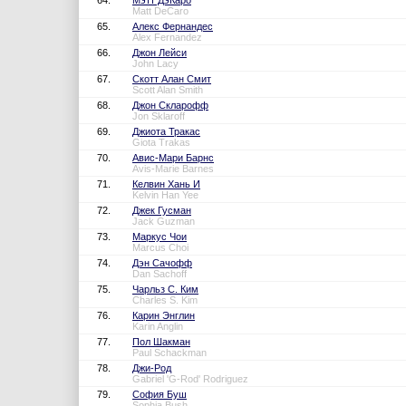
64.
Мэтт ДэКаро
Matt DeCaro
65.
Алекс Фернандес
Alex Fernandez
66.
Джон Лейси
John Lacy
67.
Скотт Алан Смит
Scott Alan Smith
68.
Джон Скларофф
Jon Sklaroff
69.
Джиота Тракас
Giota Trakas
70.
Авис-Мари Барнс
Avis-Marie Barnes
71.
Келвин Хань И
Kelvin Han Yee
72.
Джек Гусман
Jack Guzman
73.
Маркус Чои
Marcus Choi
74.
Дэн Сачофф
Dan Sachoff
75.
Чарльз С. Ким
Charles S. Kim
76.
Карин Энглин
Karin Anglin
77.
Пол Шакман
Paul Schackman
78.
Джи-Род
Gabriel 'G-Rod' Rodriguez
79.
София Буш
Sophia Bush