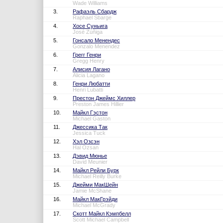
Wade Williams
3.
Рафаэль Сбардж
Raphael Sbarge
4.
Хосе Суньига
José Zúñiga
5.
Гонсало Менендес
Gonzalo Menendez
6.
Грегг Генри
Gregg Henry
7.
Алисия Лагано
Alicia Lagano
8.
Генри Любатти
Henri Lubatti
9.
Престон Джеймс Хиллер
Preston James Hillier
10.
Майкл Гэстон
Michael Gaston
11.
Джессика Так
Jessica Tuck
12.
Хэл Озсэн
Hal Ozsan
13.
Дэвид Мюнье
David Meunier
14.
Майкл Рейли Бурк
Michael Reilly Burke
15.
Джейми МакШейн
Jamie McShane
16.
Майкл МакГрэйди
Michael McGrady
17.
Скотт Майкл Кэмпбелл
Scott Michael Campbell