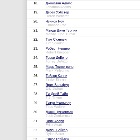
18.
Джонатан Адамс
Jonathan Adams
19.
Дерек Уэбстер
Derek Webster
20.
Чэннон Роу
Channon Roe
21.
Мэнди Джун Турпин
Mandy June Turpin
22.
Тим Скэнлэн
Tim Scanlon
23.
Роберт Неппер
Robert Knepper
24.
Торри ДеВито
Torrey DeVitto
25.
Марк Пеллегрино
Mark Pellegrino
26.
Тейлор Кинни
Taylor Kinney
27.
Эрик Бальфур
Eric Balfour
28.
Ти-Джей Тайн
T.J. Thyne
29.
Титус Уэлливер
Titus Welliver
30.
Джош Цуккерман
Josh Zuckerman
31.
Эрик Авари
Erick Avari
32.
Дилан Бейкер
Dylan Baker
33.
Спрэг Грэйден