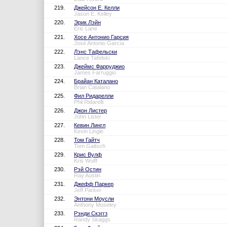
219.
Джейсон Е. Келли
Jason E. Kelley
220.
Эрик Лэйн
Eric Lane
221.
Хосе Антонио Гарсия
José Antonio García
222.
Лэнс Тафельски
Lance Tafelski
223.
Джеймс Фарруджио
James Farruggio
224.
Брайан Каталано
Brian Catalano
225.
Фил Ридарелли
Phil Ridarelli
226.
Джон Листер
John Lister
227.
Кевин Лингл
Kevin Lingle
228.
Том Гайтч
Tom Gaitsch
229.
Крис Вулф
Kris Wolff
230.
Рэй Остин
Ray Austin
231.
Джефф Паркер
Jeff Parker
232.
Энтони Моусли
Anthony Moseley
233.
Рэнди Скэггз
Randy Skaggs