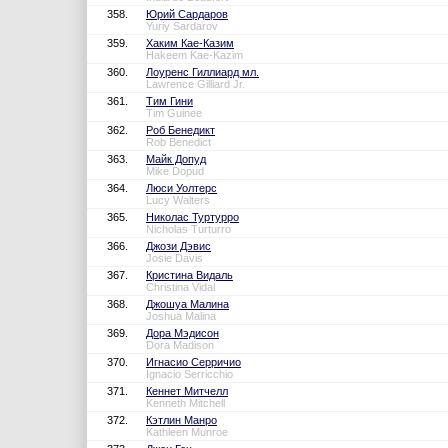
358.
Юрий Сардаров
Yuriy Sardarov
359.
Хаким Кае-Казим
Hakeem Kae-Kazim
360.
Лоуренс Гиллиард мл.
Lawrence Gilliard Jr.
361.
Тим Гини
Tim Guinee
362.
Роб Бенедикт
Rob Benedict
363.
Майк Допуд
Mike Dopud
364.
Люси Уолтерс
Lucy Walters
365.
Николас Туртурро
Nicholas Turturro
366.
Джози Дэвис
Josie Davis
367.
Кристина Видаль
Christina Vidal
368.
Джошуа Малина
Joshua Malina
369.
Дора Мэдисон
Dora Madison
370.
Игнасио Серричио
Ignacio Serricchio
371.
Кеннет Митчелл
Kenneth Mitchell
372.
Кэтлин Манро
Kathleen Munroe