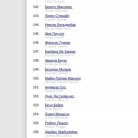
Chris Conner
142.
Бенито Мартинес
Benito Martinez
143.
Лорен Стемайл
Lauren Stamile
144.
Николь Бильдербак
Nicole Bilderback
145.
Дрю Пауэлл
Drew Powell
146.
Френсис Гуинан
Francis Guinan
147.
Барбара Ив Харрис
Barbara Eve Harris
148.
Аманда Брукс
Amanda Brooks
149.
Брэндон Молале
Brandon Molale
150.
Майкл Патрик Макгилл
Michael Patrick McGill
151.
Анджела Готс
Angela Gots
152.
Луис Да Силва мл.
Luis Da Silva Jr.
153.
Брэд Бейер
Brad Beyer
154.
Дэвид Монахэн
David Monahan
155.
Роберт Пралго
Robert Pralgo
156.
Джеймс МакКэффри
James McCaffrey