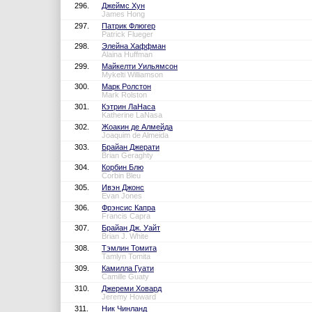
296.
Джеймс Хун
James Hong
297.
Патрик Флюгер
Patrick Flueger
298.
Элейна Хаффман
Alaina Huffman
299.
Майкелти Уильямсон
Mykelti Williamson
300.
Марк Ролстон
Mark Rolston
301.
Кэтрин ЛаНаса
Katherine LaNasa
302.
Жоакин де Алмейда
Joaquim de Almeida
303.
Брайан Джерати
Brian Geraghty
304.
Корбин Блю
Corbin Bleu
305.
Ивэн Джонс
Evan Jones
306.
Фрэнсис Капра
Francis Capra
307.
Брайан Дж. Уайт
Brian J. White
308.
Тэмлин Томита
Tamlyn Tomita
309.
Камилла Гуати
Camille Guaty
310.
Джереми Ховард
Jeremy Howard
311.
Ник Чинланд