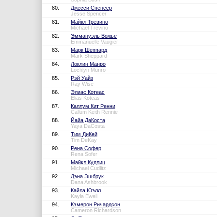
80.
Джесси Спенсер
Jesse Spencer
81.
Майкл Тревино
Michael Trevino
82.
Эммануэль Вожье
Emmanuelle Vaugier
83.
Марк Шеппард
Mark Sheppard
84.
Локлин Манро
Lochlyn Munro
85.
Рэй Уайз
Ray Wise
86.
Элиас Котеас
Elias Koteas
87.
Каллум Кит Ренни
Callum Keith Rennie
88.
Йайа ДаКоста
Yaya DaCosta
89.
Тим ДиКей
Tim DeKay
90.
Рена Софер
Rena Sofer
91.
Майкл Кудлиц
Michael Cudlitz
92.
Дэна Эшбрук
Dana Ashbrook
93.
Кайла Юэлл
Kayla Ewell
94.
Кэмерон Ричардсон
Cameron Richardson