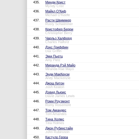
435.
Минди Крист
Myndy Crist
436.
Майкл О’Киф
Michael O'Keefe
437.
Расти Швиммер
Rusty Schwimmer
438.
Кристофер Берри
Christopher Berry
439.
Чарльз Халфорд
Charles Halford
440.
Дэкс Гриффин
Dax Griffin
441.
Эми Пьетц
Amy Pietz
442.
Миранда Рэй Майо
Miranda Rae Mayo
443.
Энди МакКензи
Andy Mackenzie
444.
Джош Китон
Josh Keaton
445.
Дэвид Льюис
David James Lewis
446.
Роми Роузмонт
Romy Rosemont
447.
Том Амандес
Tom Amandes
448.
Тина Холмс
Tina Holmes
449.
Джон Рубинстайн
John Rubinstein
450.
Кастуло Герра