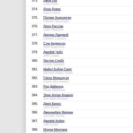
373.
Джон Гец
John Getz
374.
Дэна Дэвис
Dana Davis
375.
Патрик Хьюсингер
Patrick Heusinger
376.
Леон Рассом
Leon Russom
377.
Дирдри Лавджой
Deirdre Lovejoy
378.
Сэм Андерсон
Sam Anderson
379.
Джефф Чейз
Jeff Chase
380.
Лестер Спейт
Lester Speight
381.
Майкл Бэйли Смит
Michael Bailey Smith
382.
Гленн Моршауэр
Glenn Morshower
383.
Рид Даймонд
Reed Diamond
384.
Эрик Аллан Крамер
Eric Allan Kramer
385.
Джер Бернс
Jere Burns
386.
Дженнифер Феррин
Jennifer Ferrin
387.
Джефф Кобер
Jeff Kober
388.
Мэнни Монтана