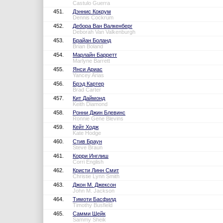
Castulo Guerra
451.
Дэннис Кокрум
Dennis Cockrum
452.
Дебора Ван Валкенберг
Deborah Van Valkenburgh
453.
Брайан Боланд
Brian Boland
454.
Марлайн Барретт
Marlyne Barrett
455.
Янси Ариас
Yancey Arias
456.
Брэд Картер
Brad Carter
457.
Кит Даймонд
Keith Diamond
458.
Ронни Джин Блевинс
Ronnie Gene Blevins
459.
Кейт Ходж
Kate Hodge
460.
Стив Браун
Steve Braun
461.
Корри Инглиш
Corri English
462.
Кристи Линн Смит
Christie Lynn Smith
463.
Джон М. Джексон
John M. Jackson
464.
Тимоти Басфилд
Timothy Busfield
465.
Самми Шейк
Sammy Sheik