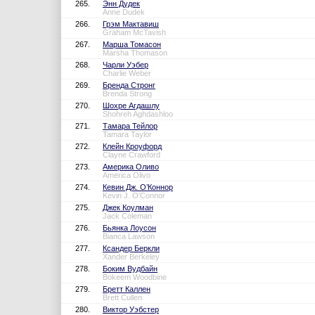
265.
Энн Дудек
Anne Dudek
266.
Грэм Мактавиш
Graham McTavish
267.
Марша Томасон
Marsha Thomason
268.
Чарли Уэбер
Charlie Weber
269.
Бренда Стронг
Brenda Strong
270.
Шохре Агдашлу
Shohreh Aghdashloo
271.
Тамара Тейлор
Tamara Taylor
272.
Клейн Кроуфорд
Clayne Crawford
273.
Америка Оливо
America Olivo
274.
Кевин Дж. О’Коннор
Kevin J. O'Connor
275.
Джек Коулман
Jack Coleman
276.
Бьянка Лоусон
Bianca Lawson
277.
Ксандер Беркли
Xander Berkeley
278.
Боким Вудбайн
Bokeem Woodbine
279.
Бретт Каллен
Brett Cullen
280.
Виктор Уэбстер