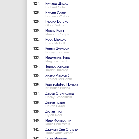
327.
Ричард Шифф
Richard Schiff
328.
Имонн Уокер
Eamonn Walker
329.
Глория Вотсис
Gloria Votsis
330.
Морис Комт
Maurice Compte
331.
Росс Макколл
Ross McCall
332.
Кенни Джонсон
Kenny Johnson
333.
Маджейна Това
Mageina Tovah
334.
Тейлор Хэндли
Taylor Handley
335.
Хизер Маккомб
Heather McComb
336.
Кристоффер Полаха
Kristoffer Polaha
337.
Дэрби Стэнчфилд
Darby Stanchfield
338.
Девон Грайе
Devon Graye
339.
Дилан Нил
Dylan Neal
340.
Марк Фойерстин
Mark Feuerstein
341.
Джейми Энн Оллман
Jamie Anne Allman
342.
Эсай Моралес