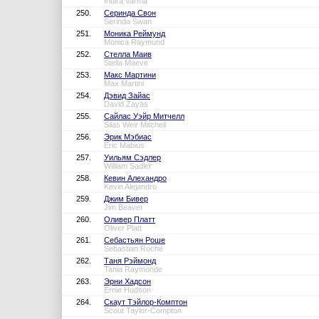
Indira Varma
250.
Серинда Свон
Serinda Swan
251.
Моника Реймунд
Monica Raymund
252.
Стелла Маив
Stella Maeve
253.
Макс Мартини
Max Martini
254.
Дэвид Зайас
David Zayas
255.
Сайлас Уэйр Митчелл
Silas Weir Mitchell
256.
Эрик Мэбиас
Eric Mabius
257.
Уильям Сэдлер
William Sadler
258.
Кевин Алехандро
Kevin Alejandro
259.
Джим Бивер
Jim Beaver
260.
Оливер Платт
Oliver Platt
261.
Себастьян Роше
Sebastian Roché
262.
Таня Рэймонд
Tania Raymonde
263.
Эрни Хадсон
Ernie Hudson
264.
Скаут Тэйлор-Комптон
Scout Taylor-Compton