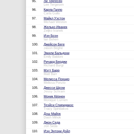
95.
Ли Тергесен
Lee Tergesen
96.
Карла Галло
Carla Gallo
97.
Майкл Уэстон
Michael Weston
98.
Желько Иванек
Zeljko Ivanek
99.
Иэн Боэн
Ian Bohen
100.
Джейсон Беге
Jason Beghe
101.
Эмили Бальдони
Emily Baldoni
102.
Ричард Берджи
Richard Burgi
103.
Мэтт Барр
Matt Barr
104.
Мелисса Понцио
Melissa Ponzio
105.
Джесси Шрэм
Jessy Schram
106.
Моник Кёрнен
Monique Curnen
107.
Трэйси Спиридакос
Tracy Spiridakos
108.
Дэш Майок
Dash Mihok
109.
Джон Седа
Jon Seda
110.
Иэн Энтони Дэйл