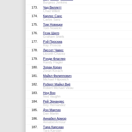
Burgess Jenkins
173.
Чад Виллетт
Chad Willett
174.
Карлос Санс
Carlos Sanz
175.
Том Новицки
Tom Nowicki
176.
Грэм Шилз
Graham Shiels
177.
Рэй Проскиа
Ray Proscia
178.
Лиссет Чавес
Lisseth Chavez
179.
Рэнди Флаглер
Randy Flagler
180.
Зоран Корач
Zoran Korach
181.
Майкл Филиппович
Michael Filipowich
182.
Роберт Майкл Виё
Robert Michael Vieau
183.
Нед Вон
Ned Vaughn
184.
Рей Эрнандес
Rey Hernandez
185.
Дэн Мартин
Dan Martin
186.
Аннабел Армор
Annabel Armour
187.
Тара Карсиан
Tara Karsian