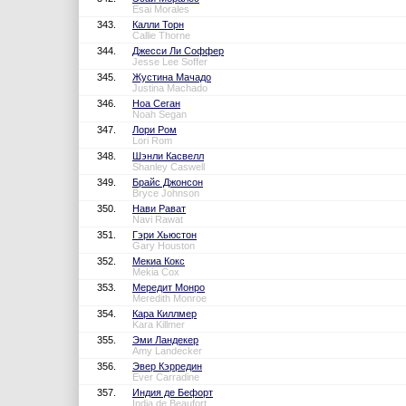
Esai Morales
343.
Калли Торн
Callie Thorne
344.
Джесси Ли Соффер
Jesse Lee Soffer
345.
Жустина Мачадо
Justina Machado
346.
Ноа Сеган
Noah Segan
347.
Лори Ром
Lori Rom
348.
Шэнли Касвелл
Shanley Caswell
349.
Брайс Джонсон
Bryce Johnson
350.
Нави Рават
Navi Rawat
351.
Гэри Хьюстон
Gary Houston
352.
Мекиа Кокс
Mekia Cox
353.
Мередит Монро
Meredith Monroe
354.
Кара Киллмер
Kara Killmer
355.
Эми Ландекер
Amy Landecker
356.
Эвер Кэрредин
Ever Carradine
357.
Индия де Бефорт
India de Beaufort