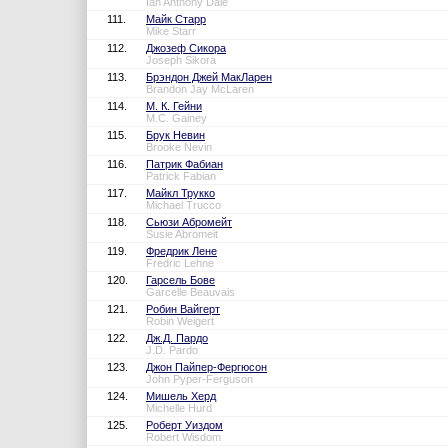
Ian Anthony Dale
111.
Майк Старр
Mike Starr
112.
Джозеф Сикора
Joseph Sikora
113.
Брэндон Джей МакЛарен
Brandon Jay McLaren
114.
М. К. Гейни
M.C. Gainey
115.
Брук Невин
Brooke Nevin
116.
Патрик Фабиан
Patrick Fabian
117.
Майкл Трукко
Michael Trucco
118.
Сьюзи Абромейт
Susie Abromeit
119.
Фредрик Лене
Fredric Lehne
120.
Гарсель Бове
Garcelle Beauvais
121.
Робин Вайгерт
Robin Weigert
122.
Дж.Д. Пардо
J.D. Pardo
123.
Джон Пайпер-Фергюсон
John Pyper-Ferguson
124.
Мишель Херд
Michelle Hurd
125.
Роберт Уиздом
Robert Wisdom