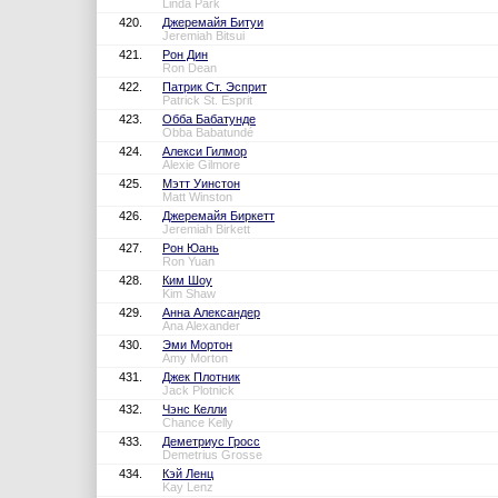
Linda Park
420.
Джеремайя Битуи
Jeremiah Bitsui
421.
Рон Дин
Ron Dean
422.
Патрик Ст. Эсприт
Patrick St. Esprit
423.
Обба Бабатунде
Obba Babatundé
424.
Алекси Гилмор
Alexie Gilmore
425.
Мэтт Уинстон
Matt Winston
426.
Джеремайя Биркетт
Jeremiah Birkett
427.
Рон Юань
Ron Yuan
428.
Ким Шоу
Kim Shaw
429.
Анна Александер
Ana Alexander
430.
Эми Мортон
Amy Morton
431.
Джек Плотник
Jack Plotnick
432.
Чэнс Келли
Chance Kelly
433.
Деметриус Гросс
Demetrius Grosse
434.
Кэй Ленц
Kay Lenz