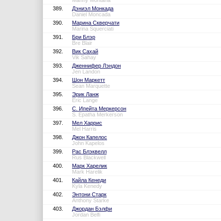
Manny Montana
389.
Дэниэл Монкада
Daniel Moncada
390.
Марина Скверчати
Marina Squerciati
391.
Бри Блэр
Bre Blair
392.
Вик Сахай
Vik Sahay
393.
Дженнифер Лэндон
Jen Landon
394.
Шон Маркетт
Sean Marquette
395.
Эрик Ланж
Eric Lange
396.
С. Ипейта Меркерсон
S. Epatha Merkerson
397.
Мел Харрис
Mel Harris
398.
Джон Капелос
John Kapelos
399.
Рас Блэквелл
Rus Blackwell
400.
Марк Харелик
Mark Harelik
401.
Кайла Кенеди
Kyla Kenedy
402.
Энтони Старк
Anthony Starke
403.
Джордан Бэлфи
Jordan Belfi