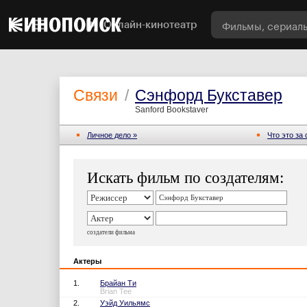
Онлайн-кинотеатр
Связи
/
Сэнфорд Букставер
Sanford Bookstaver
Личное дело »
Что это за
Искать фильм по создателям:
создатели фильма
Актеры
1.
Брайан Ти
Brian Tee
2.
Уэйд Уильямс