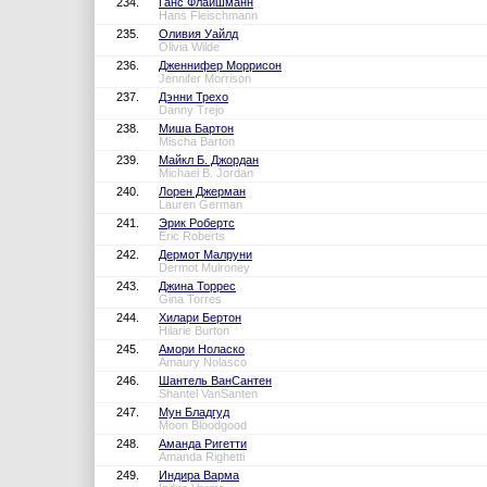
234.
Ганс Флайшманн
Hans Fleischmann
235.
Оливия Уайлд
Olivia Wilde
236.
Дженнифер Моррисон
Jennifer Morrison
237.
Дэнни Трехо
Danny Trejo
238.
Миша Бартон
Mischa Barton
239.
Майкл Б. Джордан
Michael B. Jordan
240.
Лорен Джерман
Lauren German
241.
Эрик Робертс
Eric Roberts
242.
Дермот Малруни
Dermot Mulroney
243.
Джина Торрес
Gina Torres
244.
Хилари Бертон
Hilarie Burton
245.
Амори Ноласко
Amaury Nolasco
246.
Шантель ВанСантен
Shantel VanSanten
247.
Мун Бладгуд
Moon Bloodgood
248.
Аманда Ригетти
Amanda Righetti
249.
Индира Варма