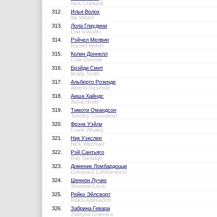
Nick Chinlund
312.
Илья Волох
Ilia Volokh
313.
Лола Глаудини
Lola Glaudini
314.
Рэйчел Мелвин
Rachel Melvin
315.
Колин Доннелл
Colin Donnell
316.
Брэйди Смит
Brady Smith
317.
Альберто Розенде
Alberto Rosende
318.
Аиша Хайндс
Aisha Hinds
319.
Тимоти Омандсон
Timothy Omundson
320.
Фрэнк Уэйли
Frank Whaley
321.
Ник Уэкслер
Nick Wechsler
322.
Рэй Сантьяго
Ray Santiago
323.
Доменик Ломбардоцци
Domenick Lombardozzi
324.
Шеннон Лучио
Shannon Lucio
325.
Рейко Эйлсворт
Reiko Aylesworth
326.
Забрина Гевара
Zabryna Guevara