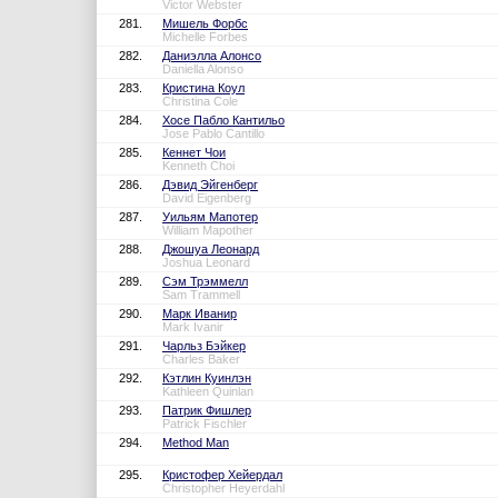
Victor Webster
281.
Мишель Форбс
Michelle Forbes
282.
Даниэлла Алонсо
Daniella Alonso
283.
Кристина Коул
Christina Cole
284.
Хосе Пабло Кантильо
Jose Pablo Cantillo
285.
Кеннет Чои
Kenneth Choi
286.
Дэвид Эйгенберг
David Eigenberg
287.
Уильям Мапотер
William Mapother
288.
Джошуа Леонард
Joshua Leonard
289.
Сэм Трэммелл
Sam Trammell
290.
Марк Иванир
Mark Ivanir
291.
Чарльз Бэйкер
Charles Baker
292.
Кэтлин Куинлэн
Kathleen Quinlan
293.
Патрик Фишлер
Patrick Fischler
294.
Method Man
295.
Кристофер Хейердал
Christopher Heyerdahl