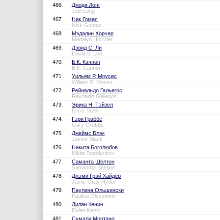
466.
Джоди Лонг
Jodi Long
467.
Ник Гомес
Nick Gomez
468.
Мэдалин Хорчер
Madalyn Horcher
469.
Дэвид С. Ли
David S. Lee
470.
Б.К. Кэннон
B.K. Cannon
471.
Уильям Р. Моусес
William R. Moses
472.
Рейнальдо Гальегос
Reynaldo Gallegos
473.
Эрика Н. Тэйзел
Erica Tazel
474.
Гэри Граббс
Gary Grubbs
475.
Джеймс Блэк
James Black
476.
Никита Боголюбов
Nikita Bogolyubov
477.
Саманта Шелтон
Samantha Shelton
478.
Джэми Грэй Хайдер
Jamie Gray Hyder
479.
Паулина Ольшински
Paulina Olszyinski
480.
Дилан Кенин
Dylan Kenin
481.
Сумали Монтано