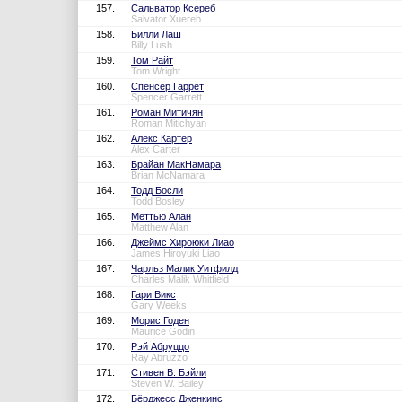
157.
Сальватор Ксереб
Salvator Xuereb
158.
Билли Лаш
Billy Lush
159.
Том Райт
Tom Wright
160.
Спенсер Гаррет
Spencer Garrett
161.
Роман Митичян
Roman Mitichyan
162.
Алекс Картер
Alex Carter
163.
Брайан МакНамара
Brian McNamara
164.
Тодд Босли
Todd Bosley
165.
Меттью Алан
Matthew Alan
166.
Джеймс Хироюки Лиао
James Hiroyuki Liao
167.
Чарльз Малик Уитфилд
Charles Malik Whitfield
168.
Гари Викс
Gary Weeks
169.
Морис Годен
Maurice Godin
170.
Рэй Абруццо
Ray Abruzzo
171.
Стивен В. Бэйли
Steven W. Bailey
172.
Бёрджесс Дженкинс