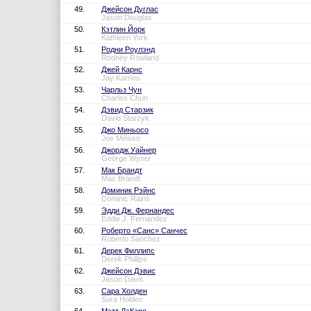
49.
Джейсон Дуглас
Jason Douglas
50.
Кэтлин Йорк
Kathleen York
51.
Родни Роулэнд
Rodney Rowland
52.
Джей Карнс
Jay Karnes
53.
Чарльз Чун
Charles Chun
54.
Дэвид Старзик
David Starzyk
55.
Джо Миньосо
Joe Miñoso
56.
Джордж Уайнер
George Wyner
57.
Мак Брандт
Mac Brandt
58.
Доминик Рэйнс
Dominic Rains
59.
Эдди Дж. Фернандес
Eddie J. Fernandez
60.
Роберто «Санс» Санчес
Roberto Sanchez
61.
Дерек Филлипс
Derek Phillips
62.
Джейсон Дэвис
Jason Davis
63.
Сара Холден
Sara Holden