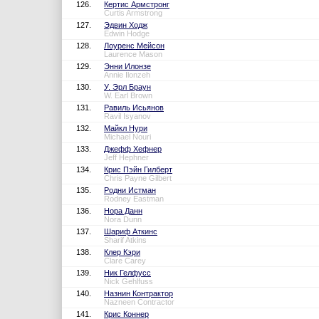
126.
Кертис Армстронг
Curtis Armstrong
127.
Эдвин Ходж
Edwin Hodge
128.
Лоуренс Мейсон
Laurence Mason
129.
Энни Илонзе
Annie Ilonzeh
130.
У. Эрл Браун
W. Earl Brown
131.
Равиль Исьянов
Ravil Isyanov
132.
Майкл Нури
Michael Nouri
133.
Джефф Хефнер
Jeff Hephner
134.
Крис Пэйн Гилберт
Chris Payne Gilbert
135.
Родни Истман
Rodney Eastman
136.
Нора Данн
Nora Dunn
137.
Шариф Аткинс
Sharif Atkins
138.
Клер Кэри
Clare Carey
139.
Ник Гелфусс
Nick Gehlfuss
140.
Назнин Контрактор
Nazneen Contractor
141.
Крис Коннер