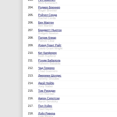
Rich Komenich
204.
Роджер Бреннер
Roger Brenner
205.
Рэйчел Серда
Rachel Cerda
206.
Бен Мартен
Ben Marten
207.
Бриджетт Ньютон
Bridgett Newton
208.
Патрик Клиар
Patrick Clear
209.
Дэвид Грант Райт
David Grant Wright
210.
Кит Капферер
Keith Kupferer
211.
Рэхим Бабалола
Raheem Babalola
212.
Чад Герреро
Chad Guerrero
213.
Джереми Шолдис
Jeremy Shouldis
214.
Джой Нейбр
Joey Naber
215.
Том Риордан
Tom Riordan
216.
Аарон Серотски
Aaron Serotsky
217.
Пол Хэйес
Paul Hayes
218.
Дэйл Ривера
Dale Rivera