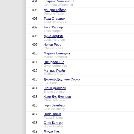
404.
Кларенс Уильямс III
Clarence Williams III
405.
Дендри Тейлор
Dendrie Taylor
406.
Тодд Стэшвик
Todd Stashwick
407.
Тесс Харпер
Tess Harper
408.
Луис Хертэм
Louis Herthum
409.
Челси Росс
Chelcie Ross
410.
Марина Бенедикт
Marina Benedict
411.
Гвендолин Ео
Gwendoline Yeo
412.
Мэттью Глэйв
Matthew Glave
413.
Джозеф Джулиан Сория
J.J. Soria
414.
Шэйн Джонсон
Shane Johnson
415.
Крис Дж. Джонсон
Chris Johnson
416.
Гури Вайнберг
Guri Weinberg
417.
Пола Трики
Paula Trickey
418.
Стив Култер
Steve Coulter
419.
Линда Пак