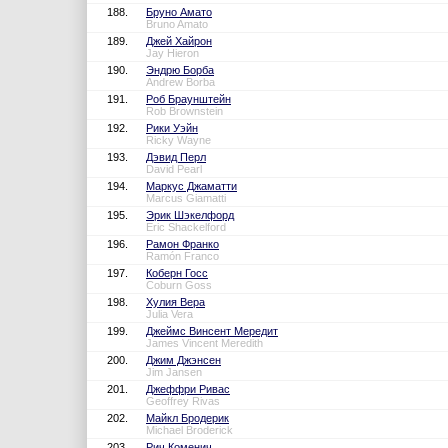
188.
Бруно Амато
Bruno Amato
189.
Джей Хайрон
Jay Hieron
190.
Эндрю Борба
Andrew Borba
191.
Роб Браунштейн
Rob Brownstein
192.
Рики Уэйн
Ricky Wayne
193.
Дэвид Перл
David Pearl
194.
Маркус Джаматти
Marcus Giamatti
195.
Эрик Шэкелфорд
Eric Shackelford
196.
Рамон Франко
Ramón Franco
197.
Коберн Госс
Coburn Goss
198.
Хулия Вера
Julia Vera
199.
Джеймс Винсент Мередит
James Vincent Meredith
200.
Джим Джэнсен
Jim Jansen
201.
Джеффри Ривас
Geoffrey Rivas
202.
Майкл Бродерик
Michael Broderick
203.
Рич Коменич