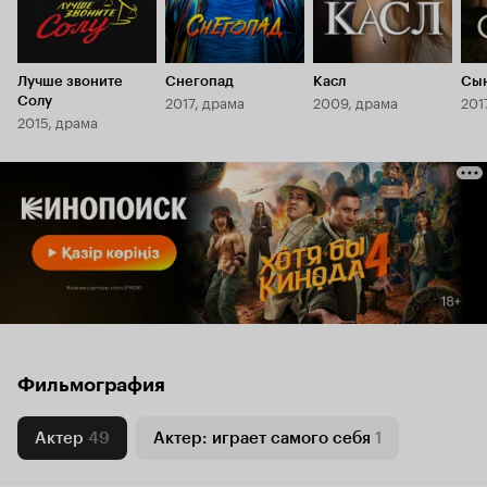
Лучше звоните
Снегопад
Касл
Сы
2017, драма
2009, драма
201
Солу
2015, драма
Фильмография
Актер
49
Актер: играет самого себя
1