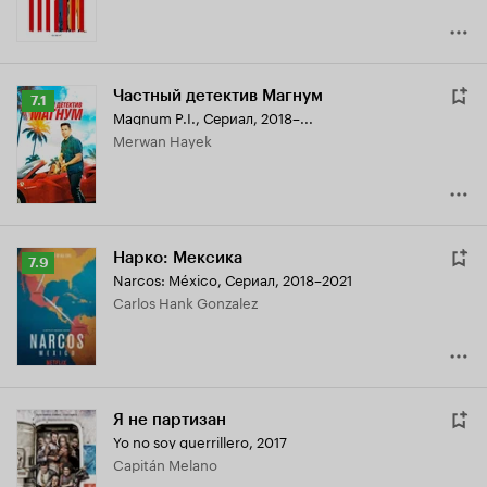
Частный детектив Магнум
Рейтинг
7.1
Magnum P.I.
,
Сериал, 2018–...
Кинопоиска
Merwan Hayek
7.1
Нарко: Мексика
Рейтинг
7.9
Narcos: México
,
Сериал, 2018–2021
Кинопоиска
Carlos Hank Gonzalez
7.9
Я не партизан
Yo no soy guerrillero
,
2017
Capitán Melano