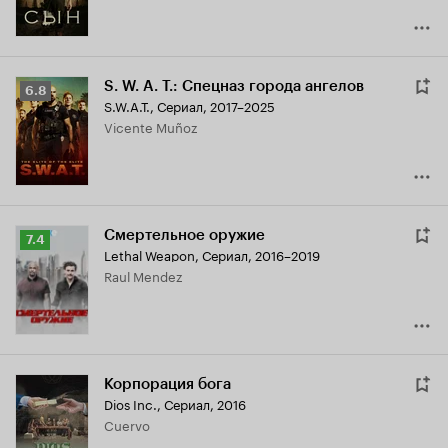
S. W. A. T.: Спецназ города ангелов
Рейтинг
6.8
S.W.A.T.
,
Сериал, 2017–2025
Кинопоиска
Vicente Muñoz
6.8
Смертельное оружие
Рейтинг
7.4
Lethal Weapon
,
Сериал, 2016–2019
Кинопоиска
Raul Mendez
7.4
Корпорация бога
Dios Inc.
,
Сериал, 2016
Cuervo