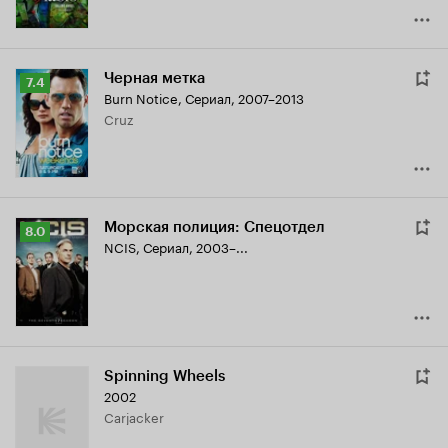
Черная метка
Рейтинг
7.4
Burn Notice
,
Сериал, 2007–2013
Кинопоиска
Cruz
7.4
Морская полиция: Спецотдел
Рейтинг
8.0
NCIS
,
Сериал, 2003–...
Кинопоиска
8.0
Spinning Wheels
2002
Carjacker