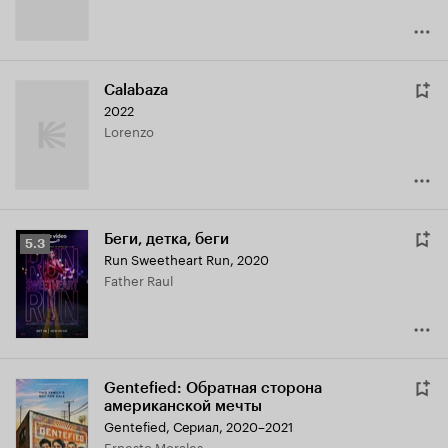
Calabaza
2022
Lorenzo
Беги, детка, беги
Рейтинг
5.3
Run Sweetheart Run
,
2020
Кинопоиска
Father Raul
5.3
Gentefied: Обратная сторона
американской мечты
Gentefied
,
Сериал, 2020–2021
Ernesto Morales