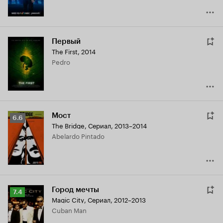
Первый
The First
,
2014
Pedro
Мост
Рейтинг
6.6
The Bridge
,
Сериал, 2013–2014
Кинопоиска
Abelardo Pintado
6.6
Город мечты
Рейтинг
7.4
Magic City
,
Сериал, 2012–2013
Кинопоиска
Cuban Man
7.4