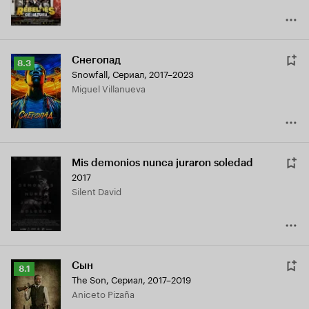
Снегопад
Рейтинг
8.3
Snowfall
,
Сериал, 2017–2023
Кинопоиска
Miguel Villanueva
8.3
Mis demonios nunca juraron soledad
2017
Silent David
Сын
Рейтинг
8.1
The Son
,
Сериал, 2017–2019
Кинопоиска
Aniceto Pizaña
8.1