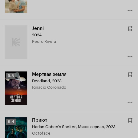
Jenni
2024
Pedro Rivera
Мертвая земля
Рейтинг
5.8
Deadland
,
2023
Кинопоиска
Ignacio Coronado
5.8
Приют
Рейтинг
6.4
Harlan Coben's Shelter
,
Мини-сериал, 2023
Кинопоиска
Octoface
6.4