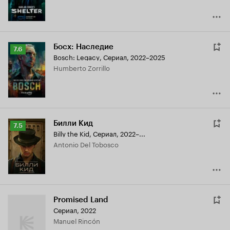
Босх: Наследие
Рейтинг
7.6
Bosch: Legacy
,
Сериал, 2022–2025
Кинопоиска
Humberto Zorrillo
7.6
Билли Кид
Рейтинг
7.5
Billy the Kid
,
Сериал, 2022–...
Кинопоиска
Antonio Del Tobosco
7.5
Promised Land
Сериал, 2022
Manuel Rincón