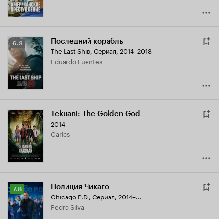
Последний корабль
Рейтинг
6.3
The Last Ship
,
Сериал, 2014–2018
Кинопоиска
Eduardo Fuentes
6.3
Tekuani: The Golden God
2014
Carlos
Полиция Чикаго
Рейтинг
7.8
Chicago P.D.
,
Сериал, 2014–...
Кинопоиска
Pedro Silva
7.8