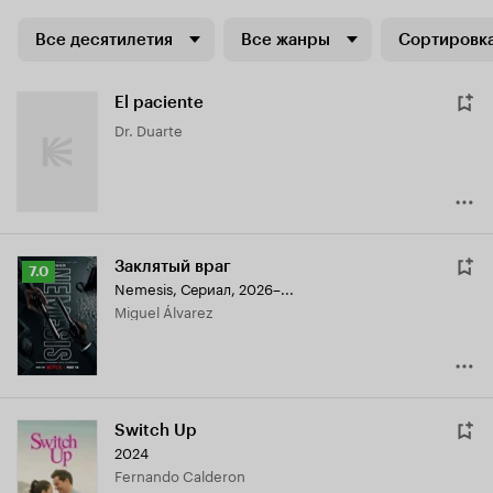
Все десятилетия
Все жанры
Сортировка
El paciente
Dr. Duarte
Заклятый враг
Рейтинг
7.0
Nemesis
,
Сериал, 2026–...
Кинопоиска
Miguel Álvarez
7.0
Switch Up
2024
Fernando Calderon