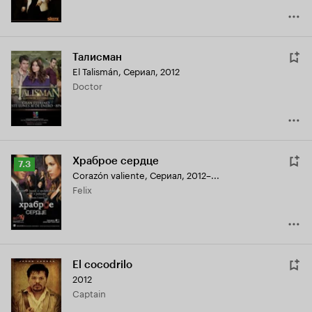
Талисман
El Talismán
,
Сериал, 2012
Doctor
Храброе сердце
Рейтинг
7.3
Corazón valiente
,
Сериал, 2012–...
Кинопоиска
Felix
7.3
El cocodrilo
2012
Captain