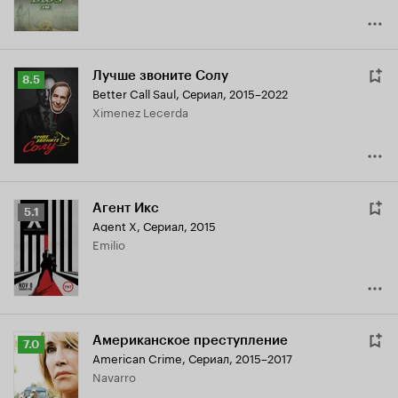
Лучше звоните Солу
Рейтинг
8.5
Better Call Saul
,
Сериал, 2015–2022
Кинопоиска
Ximenez Lecerda
8.5
Агент Икс
Рейтинг
5.1
Agent X
,
Сериал, 2015
Кинопоиска
Emilio
5.1
Американское преступление
Рейтинг
7.0
American Crime
,
Сериал, 2015–2017
Кинопоиска
Navarro
7.0