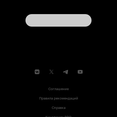
Соглашение
Правила рекомендаций
Справка
Кинопоиск PRO