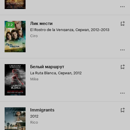
Лик мести
Рейтинг
7.2
El Rostro de la Venganza
,
Сериал, 2012–2013
Кинопоиска
Ciro
7.2
Белый маршрут
La Ruta Blanca
,
Сериал, 2012
Mike
Immigrants
2012
Rico