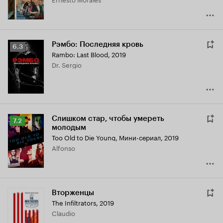
Рэмбо: Последняя кровь
Рейтинг
6.3
Rambo: Last Blood
,
2019
Кинопоиска
Dr. Sergio
6.3
Слишком стар, чтобы умереть
Рейтинг
7.2
молодым
Кинопоиска
Too Old to Die Young
,
Мини-сериал, 2019
7.2
Alfonso
Вторженцы
The Infiltrators
,
2019
Claudio