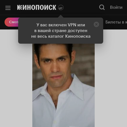
Войти
Онлайн-кинотеатр
Билеты в 
Смотреть кино
У вас включен VPN или
в вашей стране доступен
не весь каталог Кинопоиска