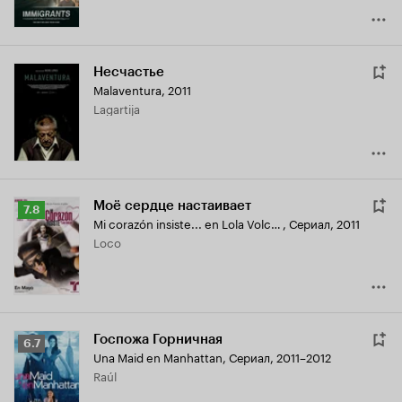
Несчастье
Malaventura
,
2011
Lagartija
Моё сердце настаивает
Рейтинг
7.8
Mi corazón insiste... en Lola Volcán
,
Сериал, 2011
Кинопоиска
Loco
7.8
Госпожа Горничная
Рейтинг
6.7
Una Maid en Manhattan
,
Сериал, 2011–2012
Кинопоиска
Raúl
6.7