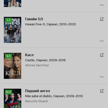
Гавайи 5.0
Рейтинг
7.7
Hawaii Five-0
,
Сериал, 2010–2020
Кинопоиска
7.7
Касл
Рейтинг
8.1
Castle
,
Сериал, 2009–2016
Кинопоиска
Alonso Sanchez
8.1
Падший ангел
Рейтинг
8.0
Más sabe el diablo
,
Сериал, 2009–2010
Кинопоиска
Security Guard
8.0